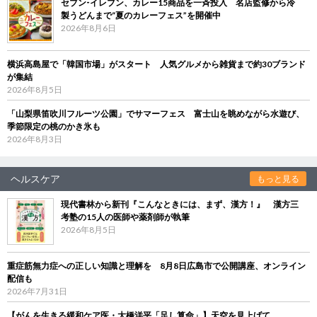
セブン‐イレブン、カレー15商品を一斉投入 名店監修から冷
製うどんまで“夏のカレーフェス”を開催中
2026年8月6日
横浜高島屋で「韓国市場」がスタート 人気グルメから雑貨まで約30ブランド
が集結
2026年8月5日
「山梨県笛吹川フルーツ公園」でサマーフェス 富士山を眺めながら水遊び、
季節限定の桃のかき氷も
2026年8月3日
ヘルスケア
もっと見る
現代書林から新刊『こんなときには、まず、漢方！』 漢方三
考塾の15人の医師や薬剤師が執筆
2026年8月5日
重症筋無力症への正しい知識と理解を 8月8日広島市で公開講座、オンライン
配信も
2026年7月31日
【がんを生きる緩和ケア医・大橋洋平「足し算命」】天空を見上げて