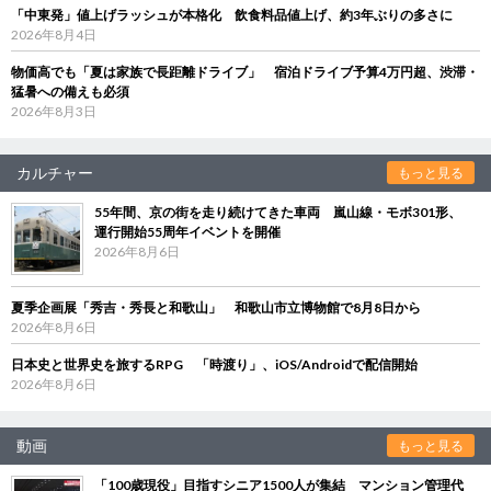
「中東発」値上げラッシュが本格化 飲食料品値上げ、約3年ぶりの多さに
2026年8月4日
物価高でも「夏は家族で長距離ドライブ」 宿泊ドライブ予算4万円超、渋滞・
猛暑への備えも必須
2026年8月3日
カルチャー
もっと見る
55年間、京の街を走り続けてきた車両 嵐山線・モボ301形、
運行開始55周年イベントを開催
2026年8月6日
夏季企画展「秀吉・秀長と和歌山」 和歌山市立博物館で8月8日から
2026年8月6日
日本史と世界史を旅するRPG 「時渡り」、iOS/Androidで配信開始
2026年8月6日
動画
もっと見る
「100歳現役」目指すシニア1500人が集結 マンション管理代