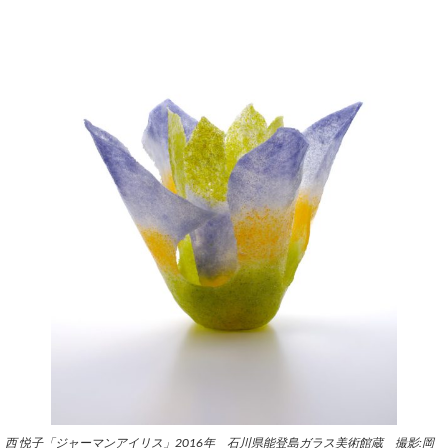
西 悦子「ジャーマンアイリス」2016年 石川県能登島ガラス美術館蔵 撮影:岡