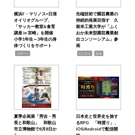
横浜F・マリノス×日清
先端技術で園芸農業の
オイリオグループ、
持続的発展目指す 久
「サッカー教室&食育
留米工業大学が「ふく
講座 in 宮崎」を開催
おか未来型園芸農業創
小学1年生～3年生の身
出コンソーシアム」参
体づくりをサポート
画
,
,
,
スポーツ
ビジネス
社会
夏季企画展「秀吉・秀
日本史と世界史を旅す
長と和歌山」 和歌山
るRPG 「時渡り」、
市立博物館で8月8日か
iOS/Androidで配信開