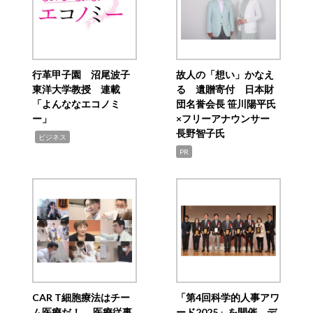
行革甲子園 沼尾波子
故人の「想い」かなえ
東洋大学教授 連載
る 遺贈寄付 日本財
「よんななエコノミ
団名誉会長 笹川陽平氏
ー」
×フリーアナウンサー
長野智子氏
,
ビジネス
PR
CAR T細胞療法はチー
「第4回科学的人事アワ
ム医療だ！ 医療従事
ード2025」を開催 デ