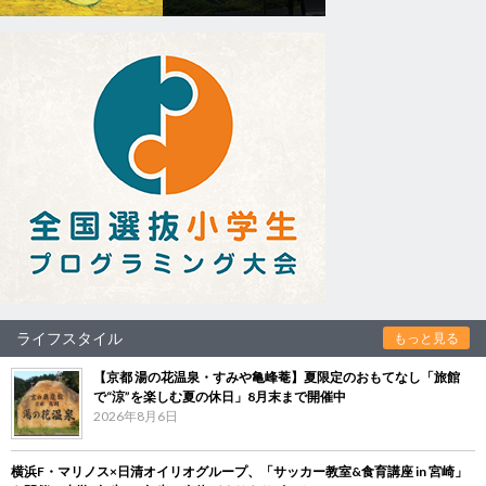
ライフスタイル
もっと見る
【京都 湯の花温泉・すみや亀峰菴】夏限定のおもてなし「旅館
で“涼”を楽しむ夏の休日」8月末まで開催中
2026年8月6日
横浜F・マリノス×日清オイリオグループ、「サッカー教室&食育講座 in 宮崎」