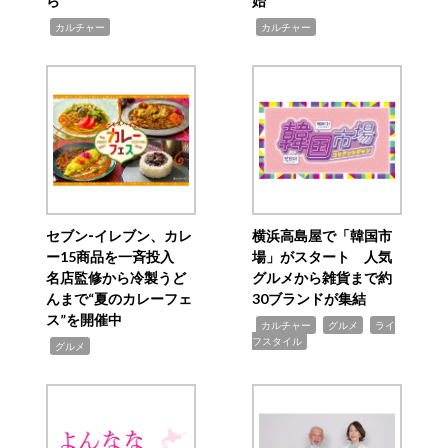
ら
始
,
,
カルチャー
カルチャー
セブン‐イレブン、カレ
横浜高島屋で「韓国市
ー15商品を一斉投入
場」がスタート 人気
名店監修から冷製うど
グルメから雑貨まで約
んまで“夏のカレーフェ
30ブランドが集結
ス”を開催中
,
,
,
カルチャー
グルメ
ライ
フスタイル
,
グルメ