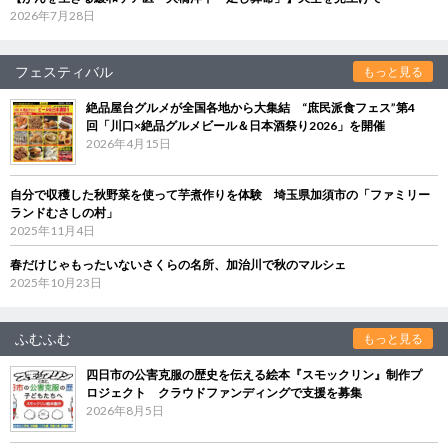
2026年7月28日
フェスティバル
もっと見る
絶品屋台グルメが全国各地から大集結 “庶民派食フェス”第4
回「川口×絶品グルメビール＆日本酒祭り2026」を開催
2026年4月15日
自分で収穫した秋野菜を使って芋煮作りを体験 埼玉県加須市の「ファミリー
ランドむさしの村」
2025年11月4日
春だけじゃもったいないさくらの名所、加治川で秋のマルシェ
2025年10月23日
ふむふむ
もっと見る
四日市の公害克服の歴史を伝える絵本『スモックリン』制作プ
ロジェクト クラウドファンディングで支援を募集
2026年8月5日