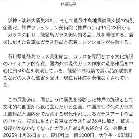
村 喜知郎
阪神・淡路大震災30年、そして能登半島地震復興支援の特別
企画だ。神戸ファッション美術館（神戸市）は11月23日から
「ガラスの祈り－能登島ガラス美術館名品」展を開催する。震
災に耐えた貴重なガラス作品と衣装コレクションが共演する。
石川県能登島ガラス美術館は、ガラスを専門とする文化施設
のパイオニア的存在。国内外の現代ガラス作家の造形作品を中
心に約500点を収蔵している。能登半島地震で展示品が破損す
るなどの大きな被害を受け、現在も休館を余儀なくされてい
る。
この展覧会は、同じように震災を経験した神戸の施設として
文化的な側面から役に立ちたいと企画。中国清朝時代のガラス
工芸作品と国内外で活躍する現代作家によるガラスアート作品
の中から、震災に耐えた貴重なガラス作品36点に加え、被災し
修復がかなわなくなったガラス作品1点も紹介する。会期は
2025年1月26日まで。観覧料は一般1000円、大学生・65歳以