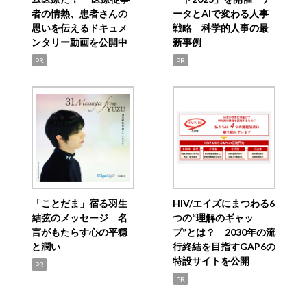
者の情熱、患者さんの
ータとAIで変わる人事
思いを伝えるドキュメ
戦略 科学的人事の最
ンタリー動画を公開中
新事例
PR
PR
「ことだま」宿る羽生
HIV/エイズにまつわる6
結弦のメッセージ 名
つの“理解のギャッ
言がもたらす心の平穏
プ”とは？ 2030年の流
と潤い
行終結を目指すGAP6の
特設サイトを公開
PR
PR