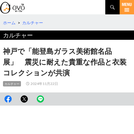
検
索
コ
ン
テ
ホーム
>
カルチャー
ン
カルチャー
ツ
へ
移
神戸で「能登島ガラス美術館名品
動
展」 震災に耐えた貴重な作品と衣装
コレクションが共演
2024年11月22日
カルチャー