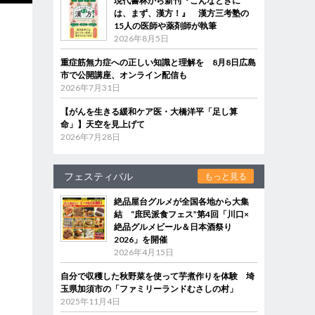
現代書林から新刊『こんなときに
は、まず、漢方！』 漢方三考塾の
15人の医師や薬剤師が執筆
2026年8月5日
重症筋無力症への正しい知識と理解を 8月8日広島
市で公開講座、オンライン配信も
2026年7月31日
【がんを生きる緩和ケア医・大橋洋平「足し算
命」】天空を見上げて
2026年7月28日
フェスティバル
もっと見る
絶品屋台グルメが全国各地から大集
結 “庶民派食フェス”第4回「川口×
絶品グルメビール＆日本酒祭り
2026」を開催
2026年4月15日
自分で収穫した秋野菜を使って芋煮作りを体験 埼
玉県加須市の「ファミリーランドむさしの村」
2025年11月4日