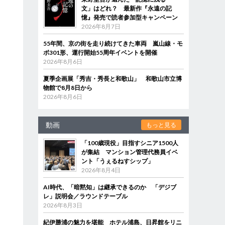
文」はどれ？ 最新作『永遠の記
憶』発売で読者参加型キャンペーン
2026年8月7日
55年間、京の街を走り続けてきた車両 嵐山線・モ
ボ301形、運行開始55周年イベントを開催
2026年8月6日
夏季企画展「秀吉・秀長と和歌山」 和歌山市立博
物館で8月8日から
2026年8月6日
動画
もっと見る
「100歳現役」目指すシニア1500人
が集結 マンション管理代務員イベ
ント「うぇるねすシップ」
2026年8月4日
AI時代、「暗黙知」は継承できるのか 「デジブ
レ」説明会／ラウンドテーブル
2026年8月3日
紀伊勝浦の魅力を堪能 ホテル浦島、日昇館をリニ