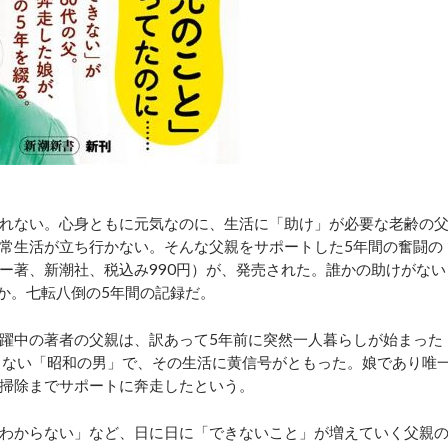
れない。心身ともに元気なのに、生活に「助け」が必要な老齢の
常生活が立ち行かない。そんな父親をサポートした5年間の奮闘の
ー著、新潮社、税込み990円）が、発売された。誰かの助けがない
か。七転八倒の5年間の記録だ。
躍中の著者の父親は、訳あって5年前に突然一人暮らしが始まった
きない「昭和の男」で、その生活に黄信号がともった。娘であり唯
掃除までサポートに奔走したという。
わからない」など、日に日に「できないこと」が増えていく父親