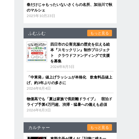
春だけじゃもったいないさくらの名所、加治川で秋
のマルシェ
2025年10月23日
ふむふむ
もっと見る
四日市の公害克服の歴史を伝える絵
本『スモックリン』制作プロジェク
ト クラウドファンディングで支援
を募集
2026年8月5日
「中東発」値上げラッシュが本格化 飲食料品値上
げ、約3年ぶりの多さに
2026年8月4日
物価高でも「夏は家族で長距離ドライブ」 宿泊ド
ライブ予算4万円超、渋滞・猛暑への備えも必須
2026年8月3日
カルチャー
もっと見る
東野圭吾が選んだ「記憶に残る一