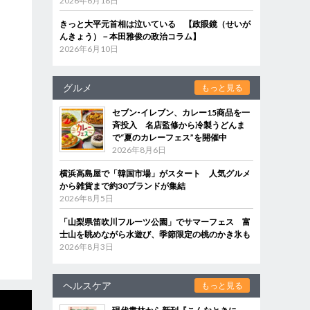
2026年6月18日
きっと大平元首相は泣いている 【政眼鏡（せいが
んきょう）－本田雅俊の政治コラム】
2026年6月10日
グルメ
もっと見る
セブン‐イレブン、カレー15商品を一
斉投入 名店監修から冷製うどんま
で“夏のカレーフェス”を開催中
2026年8月6日
横浜高島屋で「韓国市場」がスタート 人気グルメ
から雑貨まで約30ブランドが集結
2026年8月5日
「山梨県笛吹川フルーツ公園」でサマーフェス 富
士山を眺めながら水遊び、季節限定の桃のかき氷も
2026年8月3日
ヘルスケア
もっと見る