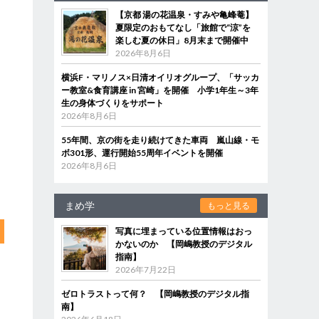
【京都 湯の花温泉・すみや亀峰菴】
き
夏限定のおもてなし「旅館で“涼”を
楽しむ夏の休日」8月末まで開催中
2026年8月6日
横浜F・マリノス×日清オイリオグループ、「サッカ
ー教室&食育講座 in 宮崎」を開催 小学1年生～3年
生の身体づくりをサポート
2026年8月6日
55年間、京の街を走り続けてきた車両 嵐山線・モ
ボ301形、運行開始55周年イベントを開催
2026年8月6日
まめ学
もっと見る
写真に埋まっている位置情報はおっ
かないのか 【岡嶋教授のデジタル
指南】
2026年7月22日
ゼロトラストって何？ 【岡嶋教授のデジタル指
南】