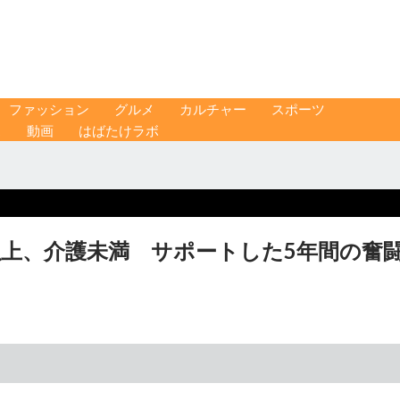
ファッション
グルメ
カルチャー
スポーツ
ス
動画
はばたけラボ
以上、介護未満 サポートした5年間の奮