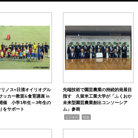
マリノス×日清オイリオグル
先端技術で園芸農業の持続的発展目
サッカー教室&食育講座 in
指す 久留米工業大学が「ふくおか
開催 小学1年生～3年生の
未来型園芸農業創出コンソーシア
りをサポート
ム」参画
,
,
ビジネス
社会