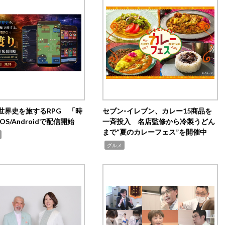
世界史を旅するRPG 「時
セブン‐イレブン、カレー15商品を
OS/Androidで配信開始
一斉投入 名店監修から冷製うどん
まで“夏のカレーフェス”を開催中
,
グルメ