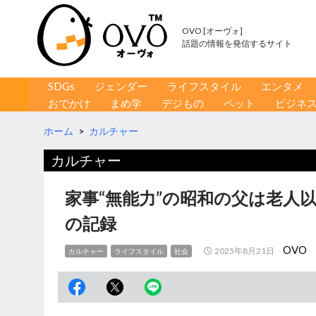
OVO [オーヴォ]
話題の情報を発信するサイト
コンテンツへ移動
検
SDGs
ジェンダー
ライフスタイル
エンタメ
索
おでかけ
まめ学
デジもの
ペット
ビジネ
ホーム
>
カルチャー
カルチャー
家事“無能力”の昭和の父は老人
の記録
OVO
2025年8月21日
カルチャー
ライフスタイル
社会