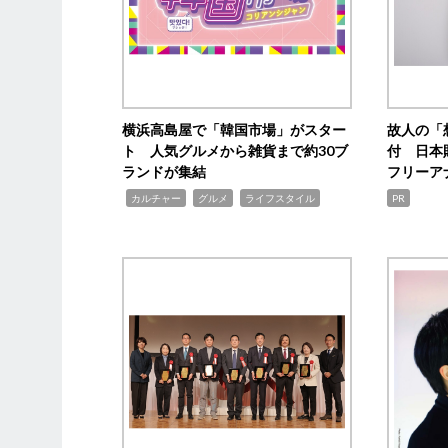
横浜高島屋で「韓国市場」がスター
故人の「
ト 人気グルメから雑貨まで約30ブ
付 日本
ランドが集結
フリーア
,
,
,
カルチャー
グルメ
ライフスタイル
PR