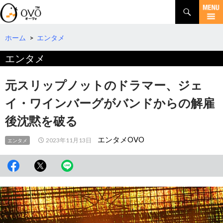
検
索
コ
ン
テ
ホーム
>
エンタメ
ン
エンタメ
ツ
へ
移
元スリップノットのドラマー、ジェ
動
イ・ワインバーグがバンドからの解雇
後沈黙を破る
エンタメOVO
2023年11月13日
エンタメ