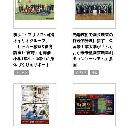
横浜F・マリノス×日清
先端技術で園芸農業の
オイリオグループ、
持続的発展目指す 久
「サッカー教室&食育
留米工業大学が「ふく
講座 in 宮崎」を開催
おか未来型園芸農業創
小学1年生～3年生の身
出コンソーシアム」参
体づくりをサポート
画
,
,
,
スポーツ
ビジネス
社会