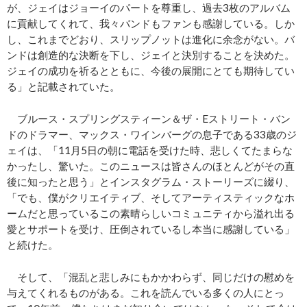
が、ジェイはジョーイのパートを尊重し、過去3枚のアルバム
に貢献してくれて、我々バンドもファンも感謝している。しか
し、これまでどおり、スリップノットは進化に余念がない。バ
ンドは創造的な決断を下し、ジェイと決別することを決めた。
ジェイの成功を祈るとともに、今後の展開にとても期待してい
る」と記載されていた。
ブルース・スプリングスティーン＆ザ・Eストリート・バン
ドのドラマー、マックス・ワインバーグの息子である33歳のジ
ェイは、「11月5日の朝に電話を受けた時、悲しくてたまらな
かったし、驚いた。このニュースは皆さんのほとんどがその直
後に知ったと思う」とインスタグラム・ストーリーズに綴り、
「でも、僕がクリエイティブ、そしてアーティスティックなホ
ームだと思っているこの素晴らしいコミュニティから溢れ出る
愛とサポートを受け、圧倒されているし本当に感謝している」
と続けた。
そして、「混乱と悲しみにもかかわらず、同じだけの慰めを
与えてくれるものがある。これを読んでいる多くの人にとっ