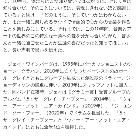
て、10年前、僕たちはまだ知り合いではなかった。そして今は
知り合いだ。そのことについては、表現しきれないほど感謝し
ている」と続け、「どのように、そしていつかはわからない
が、また一緒に楽しめるラウドで情熱的で心からの音楽を作る
ことを楽しみにしている。それまでは、この10年間、音楽とア
ートの世界のこの特別な一角への愛を分かち合いながら、皆さ
んと一緒に過ごせたことが生涯の喜びだったと知ってほしい」
と、長い声明で思いを伝えた。
ジェイ・ワインバーグは、1995年にパーカッショニストのシ
ョーン・クラハン、2010年に亡くなったベーシストの故ポー
ル・グレイとともにグループを結成した創設期のドラマー、ジ
ョーディソンの脱退に伴い、2013年にスリップノットに加入し
た。同バンド在籍時、ジェイは【グラミー賞】受賞グループの
アルバム『.5：ザ・グレイ・チャプター』（2014年）、『ウィ
ー・アー・ノット・ユア・カインド』（2019年）、『ジ・エン
ド・ソー・ファー』（2022年）でドラムを担当した。『.5：
ザ・グレイ・チャプター』と『ウィー・アー・ノット・ユア・
カインド』はともに全米1位を獲得した。