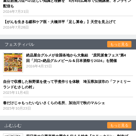
重症筋無力症への正しい知識と理解を 8月8日広島市で公開講座、オンライン
配信も
2026年7月31日
【がんを生きる緩和ケア医・大橋洋平「足し算命」】天空を見上げて
2026年7月28日
フェスティバル
もっと見る
絶品屋台グルメが全国各地から大集結 “庶民派食フェス”第4
回「川口×絶品グルメビール＆日本酒祭り2026」を開催
2026年4月15日
自分で収穫した秋野菜を使って芋煮作りを体験 埼玉県加須市の「ファミリー
ランドむさしの村」
2025年11月4日
春だけじゃもったいないさくらの名所、加治川で秋のマルシェ
2025年10月23日
ふむふむ
もっと見る