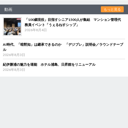
動画
もっと見る
「100歳現役」目指すシニア1500人が集結 マンション管理代
務員イベント「うぇるねすシップ」
2026年8月4日
AI時代、「暗黙知」は継承できるのか 「デジブレ」説明会／ラウンドテーブ
ル
2026年8月3日
紀伊勝浦の魅力を堪能 ホテル浦島、日昇館をリニューアル
2026年8月3日