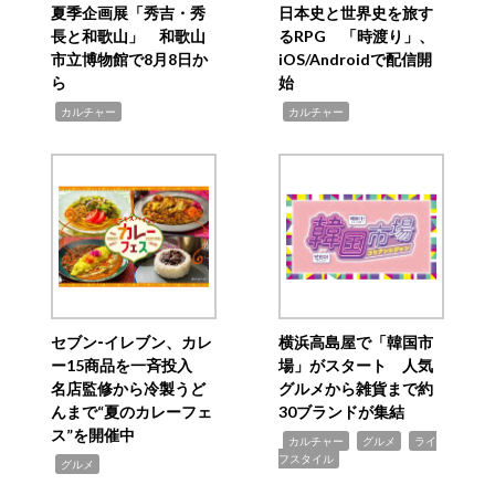
夏季企画展「秀吉・秀
日本史と世界史を旅す
長と和歌山」 和歌山
るRPG 「時渡り」、
市立博物館で8月8日か
iOS/Androidで配信開
ら
始
,
,
カルチャー
カルチャー
セブン‐イレブン、カレ
横浜高島屋で「韓国市
ー15商品を一斉投入
場」がスタート 人気
名店監修から冷製うど
グルメから雑貨まで約
んまで“夏のカレーフェ
30ブランドが集結
ス”を開催中
,
,
,
カルチャー
グルメ
ライ
フスタイル
,
グルメ