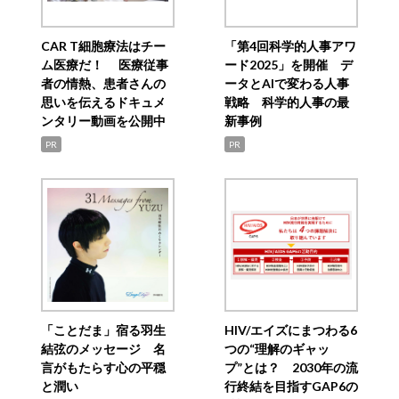
CAR T細胞療法はチー
「第4回科学的人事アワ
ム医療だ！ 医療従事
ード2025」を開催 デ
者の情熱、患者さんの
ータとAIで変わる人事
思いを伝えるドキュメ
戦略 科学的人事の最
ンタリー動画を公開中
新事例
PR
PR
「ことだま」宿る羽生
HIV/エイズにまつわる6
結弦のメッセージ 名
つの“理解のギャッ
言がもたらす心の平穏
プ”とは？ 2030年の流
と潤い
行終結を目指すGAP6の