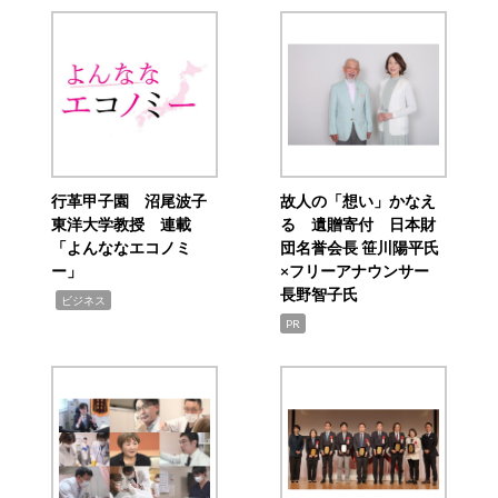
行革甲子園 沼尾波子
故人の「想い」かなえ
東洋大学教授 連載
る 遺贈寄付 日本財
「よんななエコノミ
団名誉会長 笹川陽平氏
ー」
×フリーアナウンサー
長野智子氏
,
ビジネス
PR