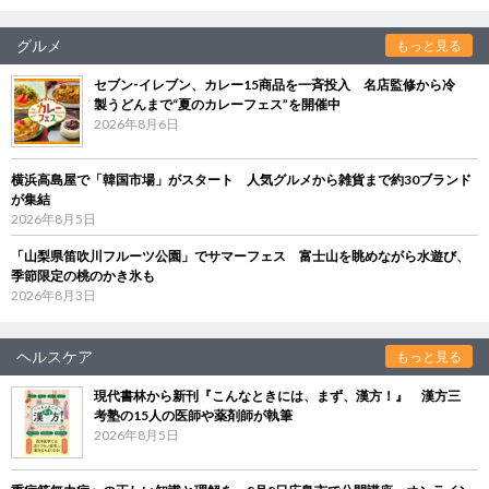
グルメ
もっと見る
セブン‐イレブン、カレー15商品を一斉投入 名店監修から冷
製うどんまで“夏のカレーフェス”を開催中
2026年8月6日
横浜高島屋で「韓国市場」がスタート 人気グルメから雑貨まで約30ブランド
が集結
2026年8月5日
「山梨県笛吹川フルーツ公園」でサマーフェス 富士山を眺めながら水遊び、
季節限定の桃のかき氷も
2026年8月3日
ヘルスケア
もっと見る
現代書林から新刊『こんなときには、まず、漢方！』 漢方三
考塾の15人の医師や薬剤師が執筆
2026年8月5日