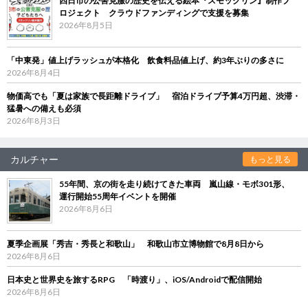
四日市の公害克服の歴史を伝える絵本『スモックリン』制作プ
ロジェクト クラウドファンディングで支援を募集
2026年8月5日
「中東発」値上げラッシュが本格化 飲食料品値上げ、約3年ぶりの多さに
2026年8月4日
物価高でも「夏は家族で長距離ドライブ」 宿泊ドライブ予算4万円超、渋滞・
猛暑への備えも必須
2026年8月3日
カルチャー
もっと見る
55年間、京の街を走り続けてきた車両 嵐山線・モボ301形、
運行開始55周年イベントを開催
2026年8月6日
夏季企画展「秀吉・秀長と和歌山」 和歌山市立博物館で8月8日から
2026年8月6日
日本史と世界史を旅するRPG 「時渡り」、iOS/Androidで配信開始
2026年8月6日