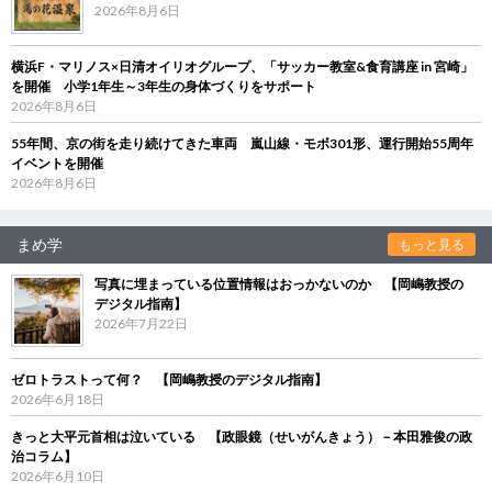
2026年8月6日
横浜F・マリノス×日清オイリオグループ、「サッカー教室&食育講座 in 宮崎」
を開催 小学1年生～3年生の身体づくりをサポート
2026年8月6日
55年間、京の街を走り続けてきた車両 嵐山線・モボ301形、運行開始55周年
イベントを開催
2026年8月6日
まめ学
もっと見る
写真に埋まっている位置情報はおっかないのか 【岡嶋教授の
デジタル指南】
2026年7月22日
ゼロトラストって何？ 【岡嶋教授のデジタル指南】
2026年6月18日
きっと大平元首相は泣いている 【政眼鏡（せいがんきょう）－本田雅俊の政
治コラム】
2026年6月10日