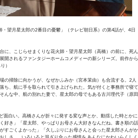
・望月星太郎の2番目の憂鬱」（テレビ朝日系）の第4話が、4日
台に、こじらせまくりな花火師・望月星太郎（高橋）の前に、死
展開されるファンタジーホームコメディーの新シリーズ。前作か
あり）
場の掃除に向かうが、なぜかふみか（宮本茉由）も合流する。2人
落ち、航に手を取られて引き上げられた。気が付くと事務所で寝
そんな中、航の別れた妻で、星太郎の母でもある古川理代子（原
ど面白い。高橋さんが折々に発する変な声とか、動揺した時とかに
く好き」「星太郎、やっぱりお母さん大好きなんだね。書き順の
がすごくよかった」「久しぶりにお母さんと会った星太郎さんが
おしさ…。いろいろと混ざり合った感情を あんなにかわいらくしく