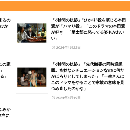
来るの
「6秒間の軌跡」“ひかり”役を演じる本田
ひか
翼が「ハマり役」 「このドラマの本田翼
が好き」「星太郎に怒ってる姿もかわい
い」
2024年4月22日
この家
「6秒間の軌跡」「先代幽霊の同時通訳
」
回。奇妙なシチュエーションなのに何だ
る」
かほろりとしてしまった」「一生さんは
このドラマをやることで家族の意味を見
つめ直したのかな」
2024年5月19日
ふみか
本当に