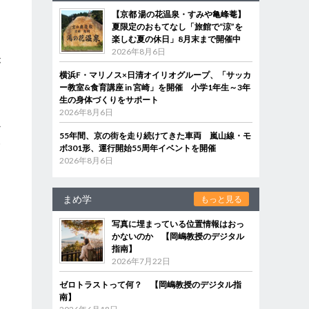
【京都 湯の花温泉・すみや亀峰菴】
夏限定のおもてなし「旅館で“涼”を
楽しむ夏の休日」8月末まで開催中
に
2026年8月6日
が
横浜F・マリノス×日清オイリオグループ、「サッカ
ー教室&食育講座 in 宮崎」を開催 小学1年生～3年
生の身体づくりをサポート
由
2026年8月6日
か
55年間、京の街を走り続けてきた車両 嵐山線・モ
み
ボ301形、運行開始55周年イベントを開催
2026年8月6日
まめ学
もっと見る
写真に埋まっている位置情報はおっ
かないのか 【岡嶋教授のデジタル
指南】
2026年7月22日
ゼロトラストって何？ 【岡嶋教授のデジタル指
南】