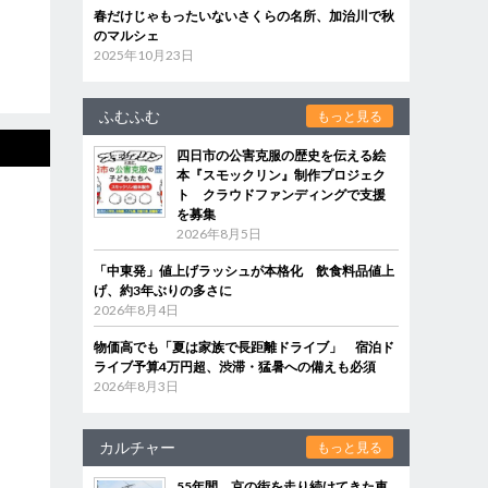
春だけじゃもったいないさくらの名所、加治川で秋
のマルシェ
2025年10月23日
ふむふむ
もっと見る
四日市の公害克服の歴史を伝える絵
本『スモックリン』制作プロジェク
ト クラウドファンディングで支援
を募集
2026年8月5日
「中東発」値上げラッシュが本格化 飲食料品値上
げ、約3年ぶりの多さに
2026年8月4日
物価高でも「夏は家族で長距離ドライブ」 宿泊ド
ライブ予算4万円超、渋滞・猛暑への備えも必須
2026年8月3日
カルチャー
もっと見る
55年間、京の街を走り続けてきた車