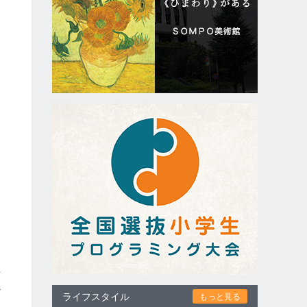
ん
ら
て
田
話
か
ライフスタイル
もっと見る