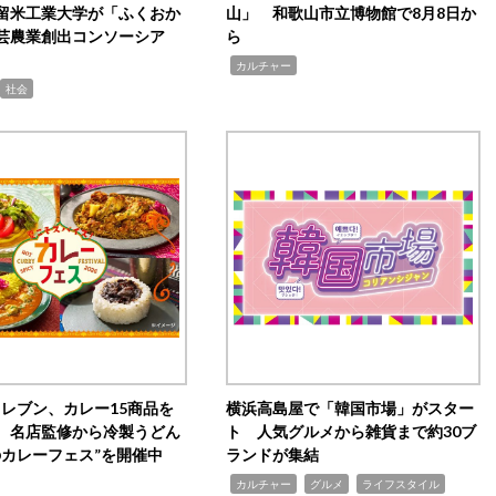
留米工業大学が「ふくおか
山」 和歌山市立博物館で8月8日か
芸農業創出コンソーシア
ら
,
カルチャー
社会
イレブン、カレー15商品を
横浜高島屋で「韓国市場」がスター
 名店監修から冷製うどん
ト 人気グルメから雑貨まで約30ブ
のカレーフェス”を開催中
ランドが集結
,
,
,
カルチャー
グルメ
ライフスタイル