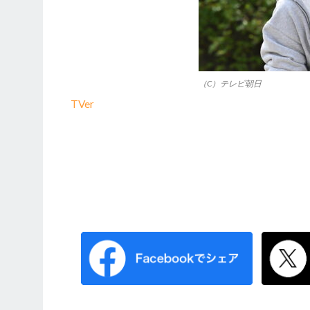
（C）テレビ朝日
TVer