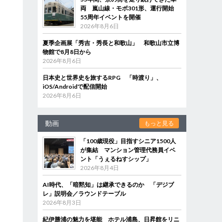
両 嵐山線・モボ301形、運行開始
55周年イベントを開催
2026年8月6日
夏季企画展「秀吉・秀長と和歌山」 和歌山市立博
物館で8月8日から
2026年8月6日
日本史と世界史を旅するRPG 「時渡り」、
iOS/Androidで配信開始
2026年8月6日
動画
もっと見る
「100歳現役」目指すシニア1500人
が集結 マンション管理代務員イベ
ント「うぇるねすシップ」
2026年8月4日
AI時代、「暗黙知」は継承できるのか 「デジブ
レ」説明会／ラウンドテーブル
2026年8月3日
紀伊勝浦の魅力を堪能 ホテル浦島、日昇館をリニ