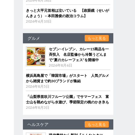
2026年6月18日
きっと大平元首相は泣いている 【政眼鏡（せいが
んきょう）－本田雅俊の政治コラム】
2026年6月10日
グルメ
もっと見る
セブン‐イレブン、カレー15商品を一
斉投入 名店監修から冷製うどんま
で“夏のカレーフェス”を開催中
2026年8月6日
横浜高島屋で「韓国市場」がスタート 人気グルメ
から雑貨まで約30ブランドが集結
2026年8月5日
「山梨県笛吹川フルーツ公園」でサマーフェス 富
士山を眺めながら水遊び、季節限定の桃のかき氷も
2026年8月3日
ヘルスケア
もっと見る