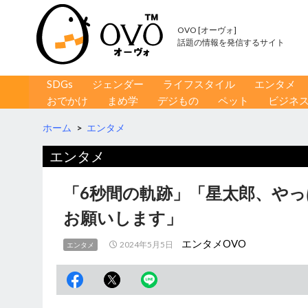
OVO [オーヴォ]
話題の情報を発信するサイト
コンテンツへ移動
検
SDGs
ジェンダー
ライフスタイル
エンタメ
索
おでかけ
まめ学
デジもの
ペット
ビジネ
ホーム
>
エンタメ
エンタメ
「6秒間の軌跡」「星太郎、や
お願いします」
エンタメOVO
2024年5月5日
エンタメ