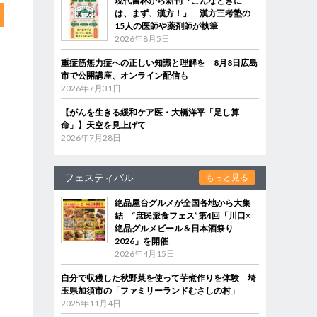
現代書林から新刊『こんなときに
は、まず、漢方！』 漢方三考塾の
15人の医師や薬剤師が執筆
2026年8月5日
重症筋無力症への正しい知識と理解を 8月8日広島
市で公開講座、オンライン配信も
2026年7月31日
【がんを生きる緩和ケア医・大橋洋平「足し算
命」】天空を見上げて
2026年7月28日
フェスティバル
もっと見る
絶品屋台グルメが全国各地から大集
結 “庶民派食フェス”第4回「川口×
絶品グルメビール＆日本酒祭り
2026」を開催
2026年4月15日
自分で収穫した秋野菜を使って芋煮作りを体験 埼
玉県加須市の「ファミリーランドむさしの村」
2025年11月4日