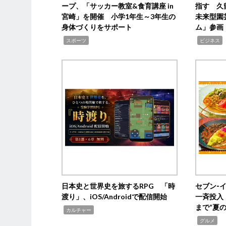
ープ、「サッカー教室&食育講座 in
指す 久
宮崎」を開催 小学1年生～3年生の
未来型園
身体づくりをサポート
ム」参画
,
,
,
スポーツ
ビジネス
日本史と世界史を旅するRPG 「時
セブン‐
渡り」、iOS/Androidで配信開始
一斉投入
まで“夏
,
カルチャー
,
グルメ