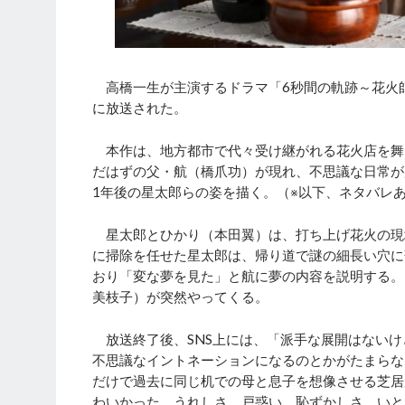
高橋一生が主演するドラマ「6秒間の軌跡～花火師
に放送された。
本作は、地方都市で代々受け継がれる花火店を舞
だはずの父・航（橋爪功）が現れ、不思議な日常が
1年後の星太郎らの姿を描く。（※以下、ネタバレ
星太郎とひかり（本田翼）は、打ち上げ花火の現
に掃除を任せた星太郎は、帰り道で謎の細長い穴に
おり「変な夢を見た」と航に夢の内容を説明する。
美枝子）が突然やってくる。
放送終了後、SNS上には、「派手な展開はないけ
不思議なイントネーションになるのとかがたまらな
だけで過去に同じ机での母と息子を想像させる芝居
わいかった。うれしさ、戸惑い、恥ずかしさ、いと