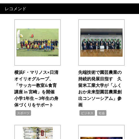
レコメンド
横浜F・マリノス×日清
先端技術で園芸農業の
オイリオグループ、
持続的発展目指す 久
「サッカー教室&食育
留米工業大学が「ふく
講座 in 宮崎」を開催
おか未来型園芸農業創
小学1年生～3年生の身
出コンソーシアム」参
体づくりをサポート
画
,
,
,
スポーツ
ビジネス
社会