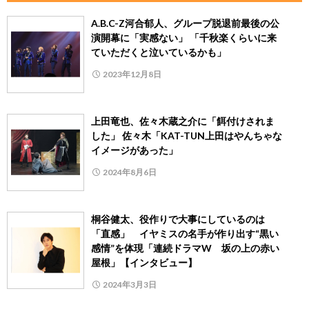
A.B.C-Z河合郁人、グループ脱退前最後の公
演開幕に「実感ない」 「千秋楽くらいに来
ていただくと泣いているかも」
2023年12月8日
上田竜也、佐々木蔵之介に「餌付けされま
した」 佐々木「KAT-TUN上田はやんちゃな
イメージがあった」
2024年8月6日
桐谷健太、役作りで大事にしているのは
「直感」 イヤミスの名手が作り出す“黒い
感情”を体現「連続ドラマW 坂の上の赤い
屋根」【インタビュー】
2024年3月3日