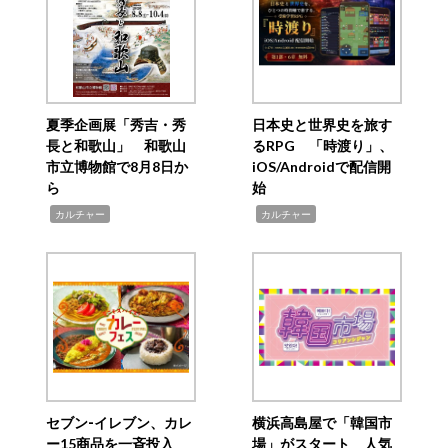
夏季企画展「秀吉・秀
日本史と世界史を旅す
長と和歌山」 和歌山
るRPG 「時渡り」、
市立博物館で8月8日か
iOS/Androidで配信開
ら
始
,
,
カルチャー
カルチャー
セブン‐イレブン、カレ
横浜高島屋で「韓国市
ー15商品を一斉投入
場」がスタート 人気