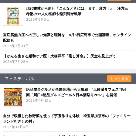
現代書林から新刊『こんなときには、まず、漢方！』 漢方三
考塾の15人の医師や薬剤師が執筆
2026年8月5日
重症筋無力症への正しい知識と理解を 8月8日広島市で公開講座、オンライン
配信も
2026年7月31日
【がんを生きる緩和ケア医・大橋洋平「足し算命」】天空を見上げて
2026年7月28日
フェスティバル
もっと見る
絶品屋台グルメが全国各地から大集結 “庶民派食フェス”第4
回「川口×絶品グルメビール＆日本酒祭り2026」を開催
2026年4月15日
自分で収穫した秋野菜を使って芋煮作りを体験 埼玉県加須市の「ファミリー
ランドむさしの村」
2025年11月4日