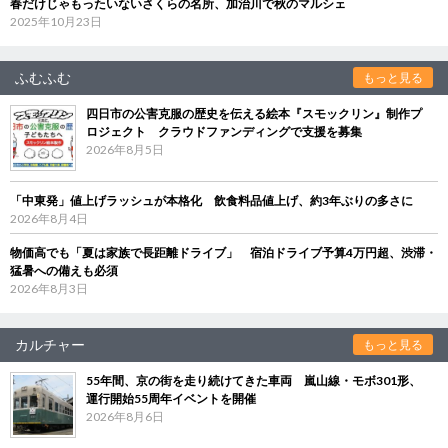
春だけじゃもったいないさくらの名所、加治川で秋のマルシェ
2025年10月23日
ふむふむ
もっと見る
四日市の公害克服の歴史を伝える絵本『スモックリン』制作プ
ロジェクト クラウドファンディングで支援を募集
2026年8月5日
「中東発」値上げラッシュが本格化 飲食料品値上げ、約3年ぶりの多さに
2026年8月4日
物価高でも「夏は家族で長距離ドライブ」 宿泊ドライブ予算4万円超、渋滞・
猛暑への備えも必須
2026年8月3日
カルチャー
もっと見る
55年間、京の街を走り続けてきた車両 嵐山線・モボ301形、
運行開始55周年イベントを開催
2026年8月6日