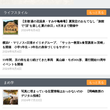
ライフスタイル
もっと見る
【京都 湯の花温泉・すみや亀峰菴】夏限定のおもてなし「旅館
で“涼”を楽しむ夏の休日」8月末まで開催中
2026年8月6日
横浜F・マリノス×日清オイリオグループ、「サッカー教室&食育講座 in 宮崎」
を開催 小学1年生～3年生の身体づくりをサポート
2026年8月6日
55年間、京の街を走り続けてきた車両 嵐山線・モボ301形、運行開始55周年
イベントを開催
2026年8月6日
まめ学
もっと見る
写真に埋まっている位置情報はおっかないのか 【岡嶋教授の
デジタル指南】
2026年7月22日