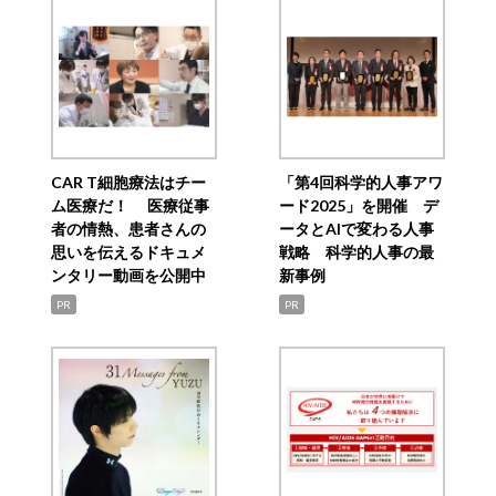
CAR T細胞療法はチー
「第4回科学的人事アワ
ム医療だ！ 医療従事
ード2025」を開催 デ
者の情熱、患者さんの
ータとAIで変わる人事
思いを伝えるドキュメ
戦略 科学的人事の最
ンタリー動画を公開中
新事例
PR
PR