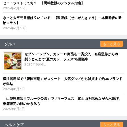
ゼロトラストって何？ 【岡嶋教授のデジタル指南】
2026年6月18日
きっと大平元首相は泣いている 【政眼鏡（せいがんきょう）－本田雅俊の政
治コラム】
2026年6月10日
グルメ
もっと見る
セブン‐イレブン、カレー15商品を一斉投入 名店監修から冷
製うどんまで“夏のカレーフェス”を開催中
2026年8月6日
横浜高島屋で「韓国市場」がスタート 人気グルメから雑貨まで約30ブランド
が集結
2026年8月5日
「山梨県笛吹川フルーツ公園」でサマーフェス 富士山を眺めながら水遊び、
季節限定の桃のかき氷も
2026年8月3日
ヘルスケア
もっと見る