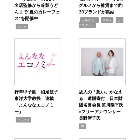
名店監修から冷製うど
グルメから雑貨まで約
んまで“夏のカレーフェ
30ブランドが集結
ス”を開催中
,
,
,
カルチャー
グルメ
ライ
フスタイル
,
グルメ
行革甲子園 沼尾波子
故人の「想い」かなえ
東洋大学教授 連載
る 遺贈寄付 日本財
「よんななエコノミ
団名誉会長 笹川陽平氏
ー」
×フリーアナウンサー
長野智子氏
,
ビジネス
PR