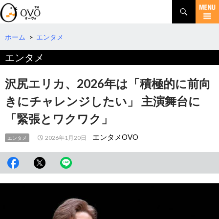
検
索
コ
ン
テ
ホーム
>
エンタメ
ン
エンタメ
ツ
へ
移
沢尻エリカ、2026年は「積極的に前向
動
きにチャレンジしたい」 主演舞台に
「緊張とワクワク」
エンタメOVO
2026年1月20日
エンタメ