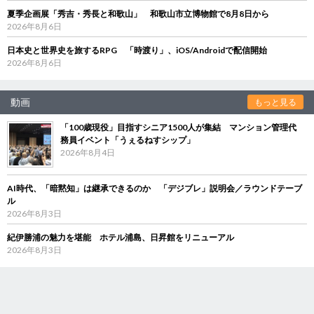
夏季企画展「秀吉・秀長と和歌山」 和歌山市立博物館で8月8日から
2026年8月6日
日本史と世界史を旅するRPG 「時渡り」、iOS/Androidで配信開始
2026年8月6日
動画
もっと見る
「100歳現役」目指すシニア1500人が集結 マンション管理代
務員イベント「うぇるねすシップ」
2026年8月4日
AI時代、「暗黙知」は継承できるのか 「デジブレ」説明会／ラウンドテーブ
ル
2026年8月3日
紀伊勝浦の魅力を堪能 ホテル浦島、日昇館をリニューアル
2026年8月3日