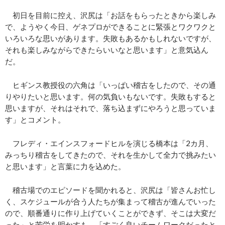
初日を目前に控え、沢尻は「お話をもらったときから楽しみ
で、ようやく今日、ゲネプロができることに緊張とワクワクと
いろいろな思いがあります。失敗もあるかもしれないですが、
それも楽しみながらできたらいいなと思います」と意気込ん
だ。
ヒギンス教授役の六角は「いっぱい稽古をしたので、その通
りやりたいと思います。何の気負いもないです。失敗もすると
思いますが、それはそれで、落ち込まずにやろうと思っていま
す」とコメント。
フレディ・エインスフォードヒルを演じる橋本は「2カ月、
みっちり稽古をしてきたので、それを生かして全力で挑みたい
と思います」と言葉に力を込めた。
稽古場でのエピソードを聞かれると、沢尻は「皆さんお忙し
く、スケジュールが合う人たちが集まって稽古が進んでいった
ので、順番通りに作り上げていくことができず、そこは大変だ
った」と苦労を明かすも、「すごく良いチームワークだったと