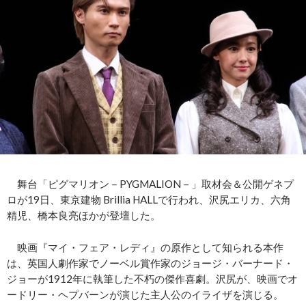
舞台「ピグマリオン－PYGMALION－」取材会＆公開ゲネプ
ロが19日、東京建物 Brillia HALLで行われ、沢尻エリカ、六角
精児、橋本良亮ほかが登壇した。
映画『マイ・フェア・レディ』の原作として知られる本作
は、英国人劇作家でノーベル賞作家のジョージ・バーナード・
ジョーが1912年に執筆した不朽の傑作喜劇。沢尻が、映画でオ
ードリー・ヘプバーンが演じた主人公のイライザを演じる。