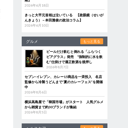
南】
2026年6月18日
離
きっと大平元首相は泣いている 【政眼鏡（せいが
味
んきょう）－本田雅俊の政治コラム】
2026年6月10日
グルメ
もっと見る
ビールだけ飲むと倒れる「ふらつく
ビアグラス」発売 “強制的に水を飲
む”仕掛けで適正飲酒を後押し
2026年8月7日
セブン‐イレブン、カレー15商品を一斉投入 名店
監修から冷製うどんまで“夏のカレーフェス”を開催
中
2026年8月6日
横浜高島屋で「韓国市場」がスタート 人気グルメ
から雑貨まで約30ブランドが集結
2026年8月5日