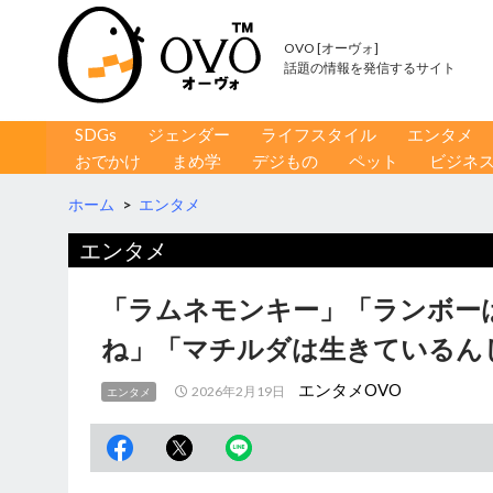
OVO [オーヴォ]
話題の情報を発信するサイト
コンテンツへ移動
検
SDGs
ジェンダー
ライフスタイル
エンタメ
索
おでかけ
まめ学
デジもの
ペット
ビジネ
ホーム
>
エンタメ
エンタメ
「ラムネモンキー」「ランボー
ね」「マチルダは生きているん
エンタメOVO
2026年2月19日
エンタメ