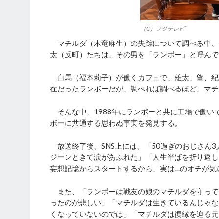
（C）フジテレビ
マチルダ（木竜麻生）の失踪について調べる中、
太（反町）たちは、その男を「ランボー」と呼んで
白馬（福本莉子）が働くカフェで、雄太、肇、紀
在だったランボーだが、調べれば調べるほど、マチ
そんな中、1988年にランボーと共に工場で働い
ボーに共通する思わぬ事実を発見する。
放送終了後、SNS上には、「50過ぎのおじさん
ジーンときて涙があふれた」「人生半ばを折り返し
妄想記憶からスタートするから、実は…のオチが気
また、「ランボーは戦友の娘のマチルダを守って
ったのが悲しい」「マチルダは生きているんじゃな
くなっていないのでは」「マチルダは復縁を迫る元