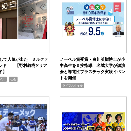
訴して人気が出た ミルクテ
ノーベル賞受賞・白川英樹博士が小
ンド 【野村義樹✕リア
中高生を直接指導 名城大学が講演
ド】
会と導電性プラスチック実験イベン
トを開催
,
イル
社会
,
ライフスタイル