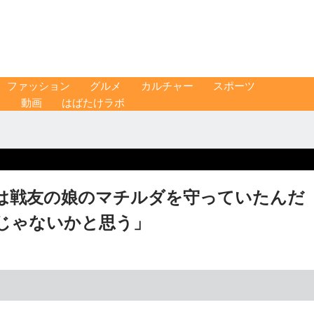
ファッション
グルメ
カルチャー
スポーツ
ス
動画
はばたけラボ
は戦友の娘のマチルダを守っていたんだ
じゃないかと思う」