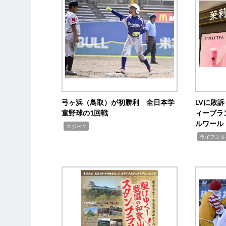
弓ヶ浜（鳥取）が初勝利 全日本学
LVに敗
童野球の1回戦
ィーブラ
ルワール
,
スポーツ
,
ライフスタ