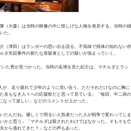
肇（大森）は当時の映像の中に怪しげな人物を発見する。当時の
いた。
介（津田）はランボーの思い出を語る。不気味で得体の知れない
ルダ失踪事件の新たな容疑者としての疑いが強まっていく。
ていた男が見つかった。当時の名簿を見た紀介は、マチルダとラン
3人が、走り疲れて少年のように笑い合う。ただそれだけなのに胸に
た名もなき人々への応援歌だと思って見ている」「毎回、中二病
になって楽しい」などのコメントが上がった。
いたんだね。優しくて明るい人気者だった人が戦争で変わってし
いかと思う」「マチルダは殺されたわけではなかった。そもそも
夫から逃れてきた？」などの声もあった。