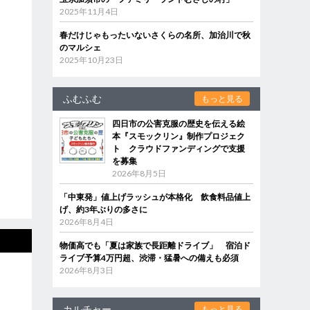
2025年11月4日
春だけじゃもったいないさくらの名所、加治川で秋
のマルシェ
2025年10月23日
ふむふむ
もっと見る
四日市の公害克服の歴史を伝える絵
本『スモックリン』制作プロジェク
ト クラウドファンディングで支援
を募集
2026年8月5日
「中東発」値上げラッシュが本格化 飲食料品値上
げ、約3年ぶりの多さに
2026年8月4日
物価高でも「夏は家族で長距離ドライブ」 宿泊ド
ライブ予算4万円超、渋滞・猛暑への備えも必須
2026年8月3日
カルチャー
もっと見る