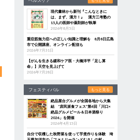
ヘルスケア
もっと見る
現代書林から新刊『こんなときに
は、まず、漢方！』 漢方三考塾の
15人の医師や薬剤師が執筆
2026年8月5日
重症筋無力症への正しい知識と理解を 8月8日広島
市で公開講座、オンライン配信も
2026年7月31日
【がんを生きる緩和ケア医・大橋洋平「足し算
命」】天空を見上げて
2026年7月28日
フェスティバル
もっと見る
絶品屋台グルメが全国各地から大集
結 “庶民派食フェス”第4回「川口×
絶品グルメビール＆日本酒祭り
2026」を開催
2026年4月15日
自分で収穫した秋野菜を使って芋煮作りを体験 埼
玉県加須市の「ファミリーランドむさしの村」