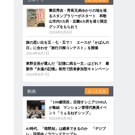
豊臣秀吉・秀長兄弟ゆかりの地を巡
るスタンプラリーがスタート 和歌
山市内5カ所・近畿6カ所を巡り限定
グッズをもらおう
2026年8月8日
旅の思い出を五・七・五で！ エースが「かばんの
日」に合わせ「旅行川柳コンテスト」を開催
2026年8月7日
東野圭吾が選んだ「記憶に残る一文」はどれ？ 最
新作『永遠の記憶』発売で読者参加型キャンペーン
2026年8月7日
動画
もっと見る
「100歳現役」目指すシニア1500人
が集結 マンション管理代務員イベ
ント「うぇるねすシップ」
2026年8月4日
AI時代、「暗黙知」は継承できるのか 「デジブ
レ」説明会／ラウンドテーブル