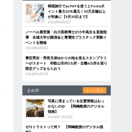
韓国旅行でau PAYを使うとPontaポ
イント最大20％還元！30万店舗以上
が対象に【9月30日まで】
2026年8月8日
雄
ノーベル賞受賞・白川英樹博士が小中高生を直接指
導 名城大学が講演会と導電性プラスチック実験イ
ベントを開催
存
2026年8月8日
豊臣秀吉・秀長兄弟ゆかりの地を巡るスタンプラリ
ーがスタート 和歌山市内5カ所・近畿6カ所を巡り
限定グッズをもらおう
2026年8月8日
まめ学
もっと見る
の
写真に埋まっている位置情報はおっ
かないのか 【岡嶋教授のデジタル
指南】
ま
2026年7月22日
亡
ゼロトラストって何？ 【岡嶋教授のデジタル指