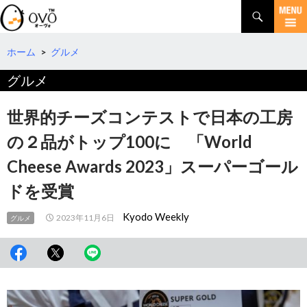
検
索
コ
ン
テ
ホーム
>
グルメ
ン
グルメ
ツ
へ
移
世界的チーズコンテストで日本の工房
動
の２品がトップ100に 「World
Cheese Awards 2023」スーパーゴール
ドを受賞
Kyodo Weekly
2023年11月6日
グルメ