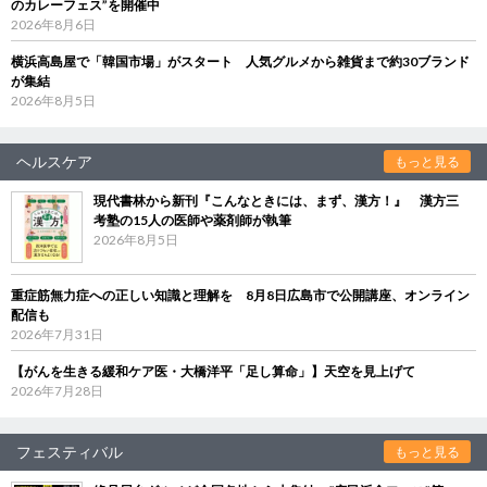
のカレーフェス”を開催中
2026年8月6日
横浜高島屋で「韓国市場」がスタート 人気グルメから雑貨まで約30ブランド
が集結
2026年8月5日
ヘルスケア
もっと見る
現代書林から新刊『こんなときには、まず、漢方！』 漢方三
考塾の15人の医師や薬剤師が執筆
2026年8月5日
重症筋無力症への正しい知識と理解を 8月8日広島市で公開講座、オンライン
配信も
2026年7月31日
【がんを生きる緩和ケア医・大橋洋平「足し算命」】天空を見上げて
2026年7月28日
フェスティバル
もっと見る