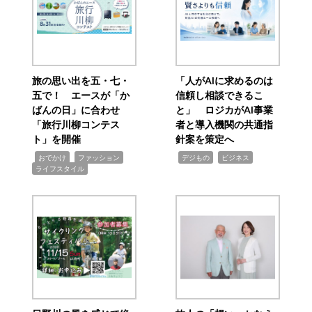
旅の思い出を五・七・
「人がAIに求めるのは
五で！ エースが「か
信頼し相談できるこ
ばんの日」に合わせ
と」 ロジカがAI事業
「旅行川柳コンテス
者と導入機関の共通指
ト」を開催
針案を策定へ
,
,
,
,
,
おでかけ
ファッション
デジもの
ビジネス
ライフスタイル