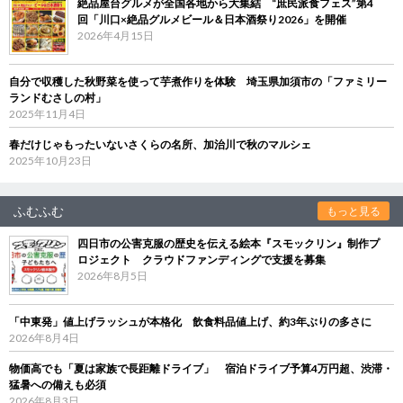
絶品屋台グルメが全国各地から大集結 “庶民派食フェス”第4
回「川口×絶品グルメビール＆日本酒祭り2026」を開催
2026年4月15日
自分で収穫した秋野菜を使って芋煮作りを体験 埼玉県加須市の「ファミリー
ランドむさしの村」
2025年11月4日
春だけじゃもったいないさくらの名所、加治川で秋のマルシェ
2025年10月23日
ふむふむ
もっと見る
四日市の公害克服の歴史を伝える絵本『スモックリン』制作プ
ロジェクト クラウドファンディングで支援を募集
2026年8月5日
「中東発」値上げラッシュが本格化 飲食料品値上げ、約3年ぶりの多さに
2026年8月4日
物価高でも「夏は家族で長距離ドライブ」 宿泊ドライブ予算4万円超、渋滞・
猛暑への備えも必須
2026年8月3日