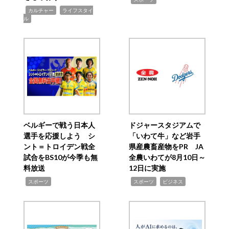
,
,
カルチャー
ライフスタイ
ル
ベルギーで戦う日本人
ドジャースタジアムで
選手を応援しよう シ
「いわて牛」など岩手
ント＝トロイデン戦全
県産農畜産物をPR JA
試合をBS10が今季も無
全農いわてが8月10日～
料放送
12日に実施
,
,
,
スポーツ
スポーツ
ビジネス