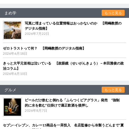
まめ学
もっと見る
写真に埋まっている位置情報はおっかないのか 【岡嶋教授の
デジタル指南】
2026年7月22日
ゼロトラストって何？ 【岡嶋教授のデジタル指南】
2026年6月18日
きっと大平元首相は泣いている 【政眼鏡（せいがんきょう）－本田雅俊の政
治コラム】
2026年6月10日
グルメ
もっと見る
ビールだけ飲むと倒れる「ふらつくビアグラス」発売 “強制
的に水を飲む”仕掛けで適正飲酒を後押し
2026年8月7日
セブン‐イレブン、カレー15商品を一斉投入 名店監修から冷製うどんまで“夏