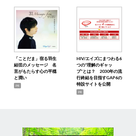
「ことだま」宿る羽生
HIV/エイズにまつわる6
結弦のメッセージ 名
つの“理解のギャッ
言がもたらす心の平穏
プ”とは？ 2030年の流
と潤い
行終結を目指すGAP6の
特設サイトを公開
PR
PR