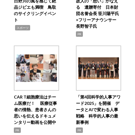
日野川の風を感じて絶
故人の「想い」かなえ
品ジビエも満喫 鳥取
る 遺贈寄付 日本財
のサイクリングイベン
団名誉会長 笹川陽平氏
ト
×フリーアナウンサー
長野智子氏
,
スポーツ
PR
CAR T細胞療法はチー
「第4回科学的人事アワ
ム医療だ！ 医療従事
ード2025」を開催 デ
者の情熱、患者さんの
ータとAIで変わる人事
思いを伝えるドキュメ
戦略 科学的人事の最
ンタリー動画を公開中
新事例
PR
PR