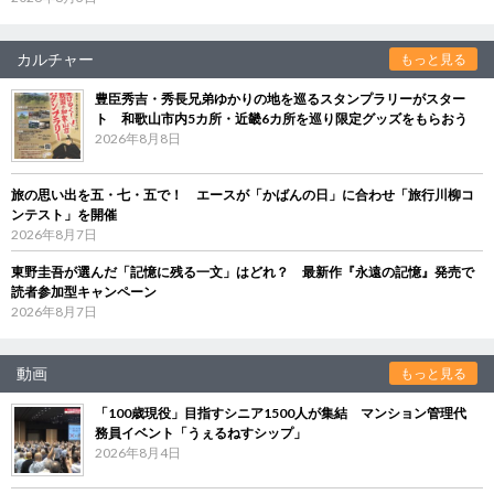
カルチャー
もっと見る
豊臣秀吉・秀長兄弟ゆかりの地を巡るスタンプラリーがスター
ト 和歌山市内5カ所・近畿6カ所を巡り限定グッズをもらおう
2026年8月8日
旅の思い出を五・七・五で！ エースが「かばんの日」に合わせ「旅行川柳コ
ンテスト」を開催
2026年8月7日
東野圭吾が選んだ「記憶に残る一文」はどれ？ 最新作『永遠の記憶』発売で
読者参加型キャンペーン
2026年8月7日
動画
もっと見る
「100歳現役」目指すシニア1500人が集結 マンション管理代
務員イベント「うぇるねすシップ」
2026年8月4日