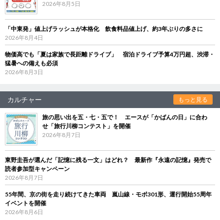
2026年8月5日
「中東発」値上げラッシュが本格化 飲食料品値上げ、約3年ぶりの多さに
2026年8月4日
物価高でも「夏は家族で長距離ドライブ」 宿泊ドライブ予算4万円超、渋滞・
猛暑への備えも必須
2026年8月3日
カルチャー
もっと見る
旅の思い出を五・七・五で！ エースが「かばんの日」に合わ
せ「旅行川柳コンテスト」を開催
2026年8月7日
東野圭吾が選んだ「記憶に残る一文」はどれ？ 最新作『永遠の記憶』発売で
読者参加型キャンペーン
2026年8月7日
55年間、京の街を走り続けてきた車両 嵐山線・モボ301形、運行開始55周年
イベントを開催
2026年8月6日