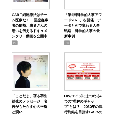
CAR T細胞療法はチー
「第4回科学的人事アワ
ム医療だ！ 医療従事
ード2025」を開催 デ
者の情熱、患者さんの
ータとAIで変わる人事
思いを伝えるドキュメ
戦略 科学的人事の最
ンタリー動画を公開中
新事例
PR
PR
「ことだま」宿る羽生
HIV/エイズにまつわる6
結弦のメッセージ 名
つの“理解のギャッ
言がもたらす心の平穏
プ”とは？ 2030年の流
と潤い
行終結を目指すGAP6の