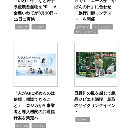
「いわて牛」など岩手
五で！ エースが「か
県産農畜産物をPR JA
ばんの日」に合わせ
全農いわてが8月10日～
「旅行川柳コンテス
12日に実施
ト」を開催
,
,
,
,
,
スポーツ
ビジネス
おでかけ
ファッション
ライフスタイル
「人がAIに求めるのは
日野川の風を感じて絶
信頼し相談できるこ
品ジビエも満喫 鳥取
と」 ロジカがAI事業
のサイクリングイベン
者と導入機関の共通指
ト
針案を策定へ
,
スポーツ
,
,
デジもの
ビジネス