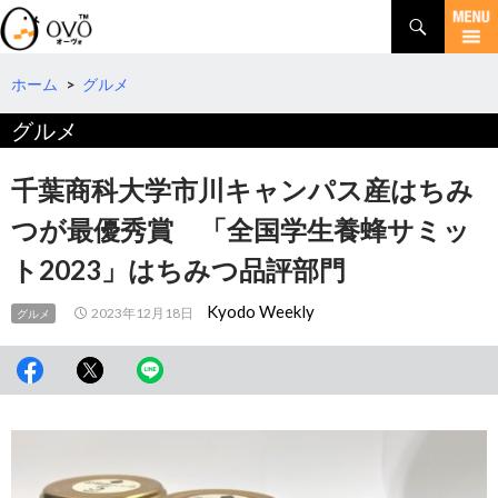
検
索
コ
ン
テ
ホーム
>
グルメ
ン
グルメ
ツ
へ
移
千葉商科大学市川キャンパス産はちみ
動
つが最優秀賞 「全国学生養蜂サミッ
ト2023」はちみつ品評部門
Kyodo Weekly
2023年12月18日
グルメ