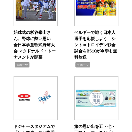
始球式の杉谷拳士さ
ベルギーで戦う日本人
ん、野球に熱い思い
選手を応援しよう シ
全日本学童軟式野球大
ント＝トロイデン戦全
会 マクドナルド・トー
試合をBS10が今季も無
ナメントが開幕
料放送
,
,
スポーツ
スポーツ
ドジャースタジアムで
旅の思い出を五・七・