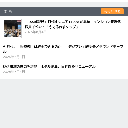
動画
もっと見る
「100歳現役」目指すシニア1500人が集結 マンション管理代
務員イベント「うぇるねすシップ」
2026年8月4日
AI時代、「暗黙知」は継承できるのか 「デジブレ」説明会／ラウンドテーブ
ル
2026年8月3日
紀伊勝浦の魅力を堪能 ホテル浦島、日昇館をリニューアル
2026年8月3日