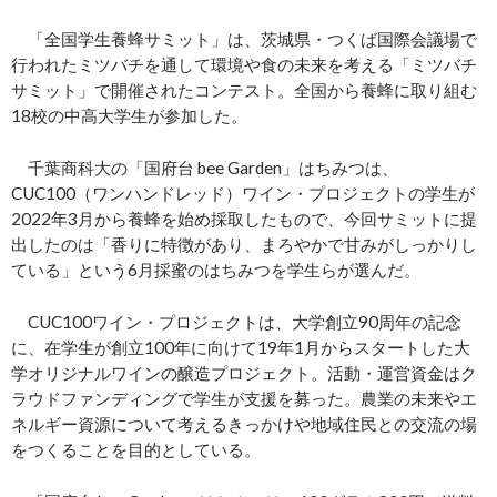
「全国学生養蜂サミット」は、茨城県・つくば国際会議場で
行われたミツバチを通して環境や食の未来を考える「ミツバチ
サミット」で開催されたコンテスト。全国から養蜂に取り組む
18校の中高大学生が参加した。
千葉商科大の「国府台 bee Garden」はちみつは、
CUC100（ワンハンドレッド）ワイン・プロジェクトの学生が
2022年3月から養蜂を始め採取したもので、今回サミットに提
出したのは「香りに特徴があり、まろやかで甘みがしっかりし
ている」という6月採蜜のはちみつを学生らが選んだ。
CUC100ワイン・プロジェクトは、大学創立90周年の記念
に、在学生が創立100年に向けて19年1月からスタートした大
学オリジナルワインの醸造プロジェクト。活動・運営資金はク
ラウドファンディングで学生が支援を募った。農業の未来やエ
ネルギー資源について考えるきっかけや地域住民との交流の場
をつくることを目的としている。