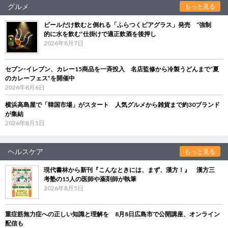
グルメ
もっと見る
ビールだけ飲むと倒れる「ふらつくビアグラス」発売 “強制
的に水を飲む”仕掛けで適正飲酒を後押し
2026年8月7日
セブン‐イレブン、カレー15商品を一斉投入 名店監修から冷製うどんまで“夏
のカレーフェス”を開催中
2026年8月6日
横浜高島屋で「韓国市場」がスタート 人気グルメから雑貨まで約30ブランド
が集結
2026年8月5日
ヘルスケア
もっと見る
現代書林から新刊『こんなときには、まず、漢方！』 漢方三
考塾の15人の医師や薬剤師が執筆
2026年8月5日
重症筋無力症への正しい知識と理解を 8月8日広島市で公開講座、オンライン
配信も