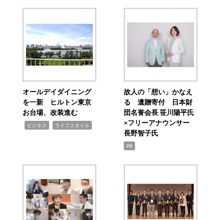
オールデイダイニング
故人の「想い」かなえ
を一新 ヒルトン東京
る 遺贈寄付 日本財
お台場、改装進む
団名誉会長 笹川陽平氏
×フリーアナウンサー
,
,
ビジネス
ライフスタイル
長野智子氏
PR