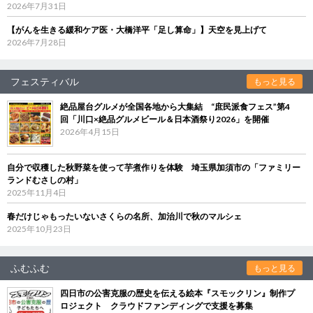
2026年7月31日
【がんを生きる緩和ケア医・大橋洋平「足し算命」】天空を見上げて
2026年7月28日
フェスティバル
もっと見る
絶品屋台グルメが全国各地から大集結 “庶民派食フェス”第4
回「川口×絶品グルメビール＆日本酒祭り2026」を開催
2026年4月15日
自分で収穫した秋野菜を使って芋煮作りを体験 埼玉県加須市の「ファミリー
ランドむさしの村」
2025年11月4日
春だけじゃもったいないさくらの名所、加治川で秋のマルシェ
2025年10月23日
ふむふむ
もっと見る
四日市の公害克服の歴史を伝える絵本『スモックリン』制作プ
ロジェクト クラウドファンディングで支援を募集