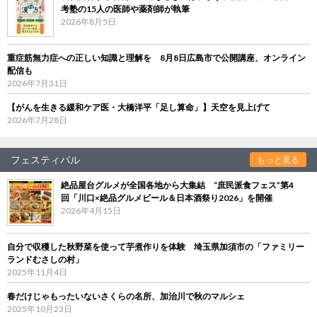
考塾の15人の医師や薬剤師が執筆
2026年8月5日
重症筋無力症への正しい知識と理解を 8月8日広島市で公開講座、オンライン
配信も
2026年7月31日
【がんを生きる緩和ケア医・大橋洋平「足し算命」】天空を見上げて
2026年7月28日
フェスティバル
もっと見る
絶品屋台グルメが全国各地から大集結 “庶民派食フェス”第4
回「川口×絶品グルメビール＆日本酒祭り2026」を開催
2026年4月15日
自分で収穫した秋野菜を使って芋煮作りを体験 埼玉県加須市の「ファミリー
ランドむさしの村」
2025年11月4日
春だけじゃもったいないさくらの名所、加治川で秋のマルシェ
2025年10月23日