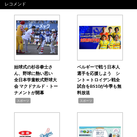
レコメンド
始球式の杉谷拳士さ
ベルギーで戦う日本人
ん、野球に熱い思い
選手を応援しよう シ
全日本学童軟式野球大
ント＝トロイデン戦全
会 マクドナルド・トー
試合をBS10が今季も無
ナメントが開幕
料放送
,
,
スポーツ
スポーツ