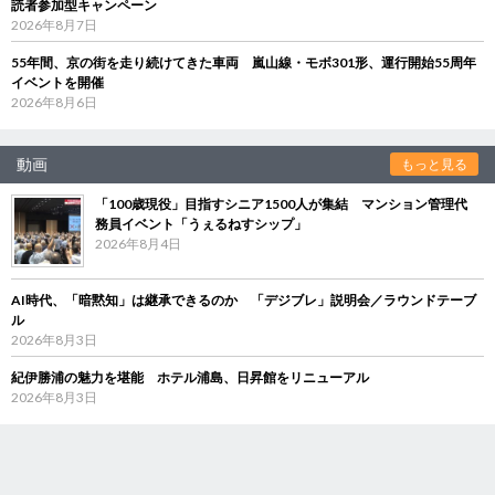
読者参加型キャンペーン
2026年8月7日
55年間、京の街を走り続けてきた車両 嵐山線・モボ301形、運行開始55周年
イベントを開催
2026年8月6日
動画
もっと見る
「100歳現役」目指すシニア1500人が集結 マンション管理代
務員イベント「うぇるねすシップ」
2026年8月4日
AI時代、「暗黙知」は継承できるのか 「デジブレ」説明会／ラウンドテーブ
ル
2026年8月3日
紀伊勝浦の魅力を堪能 ホテル浦島、日昇館をリニューアル
2026年8月3日