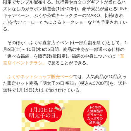
限定でサンプル配布する。旅行券やカタログギフトが当たるハ
ズレなしのガラポン抽選会(1回500円)、豪華景品が当たるLINE
キャンペーン、ふくや公式キャラクターのMAKO、切袴(きれ
こ)を含むヒーローたちによるトークショーなども予定されてい
る。
そのほか、ふくや直営店イベント(一部店舗を除く)として、1
月6日(土)～10日(水)の5日間、商品の中身が一部選べる仕様の
「選べる福袋」を販売(数量限定)。福袋の中身については
「直
営店イベントチラシ」
で見ることができる。
ふくやネットショップ販売ページ
では、人気商品が10品入っ
た限定セット商品「明太子の日 福箱」(税込み5700円)を、送料
無料で1月16日(火)まで受け付けている。