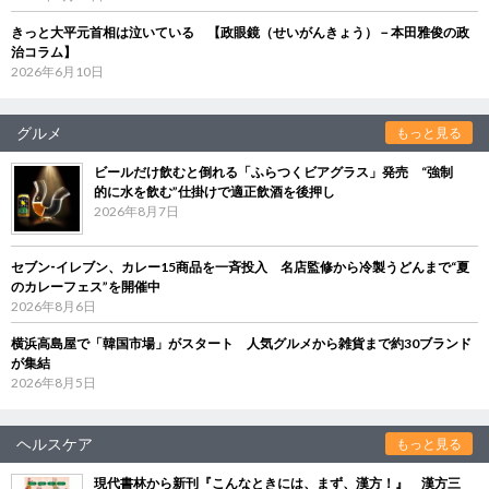
きっと大平元首相は泣いている 【政眼鏡（せいがんきょう）－本田雅俊の政
治コラム】
2026年6月10日
グルメ
もっと見る
ビールだけ飲むと倒れる「ふらつくビアグラス」発売 “強制
的に水を飲む”仕掛けで適正飲酒を後押し
2026年8月7日
セブン‐イレブン、カレー15商品を一斉投入 名店監修から冷製うどんまで“夏
のカレーフェス”を開催中
2026年8月6日
横浜高島屋で「韓国市場」がスタート 人気グルメから雑貨まで約30ブランド
が集結
2026年8月5日
ヘルスケア
もっと見る
現代書林から新刊『こんなときには、まず、漢方！』 漢方三