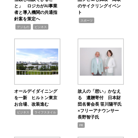
と」 ロジカがAI事業
のサイクリングイベン
者と導入機関の共通指
ト
針案を策定へ
,
スポーツ
,
,
デジもの
ビジネス
オールデイダイニング
故人の「想い」かなえ
を一新 ヒルトン東京
る 遺贈寄付 日本財
お台場、改装進む
団名誉会長 笹川陽平氏
×フリーアナウンサー
,
,
ビジネス
ライフスタイル
長野智子氏
PR