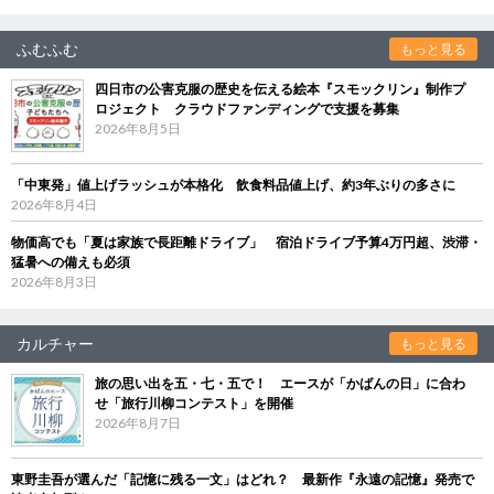
ふむふむ
もっと見る
四日市の公害克服の歴史を伝える絵本『スモックリン』制作プ
ロジェクト クラウドファンディングで支援を募集
2026年8月5日
「中東発」値上げラッシュが本格化 飲食料品値上げ、約3年ぶりの多さに
2026年8月4日
物価高でも「夏は家族で長距離ドライブ」 宿泊ドライブ予算4万円超、渋滞・
猛暑への備えも必須
2026年8月3日
カルチャー
もっと見る
旅の思い出を五・七・五で！ エースが「かばんの日」に合わ
せ「旅行川柳コンテスト」を開催
2026年8月7日
東野圭吾が選んだ「記憶に残る一文」はどれ？ 最新作『永遠の記憶』発売で