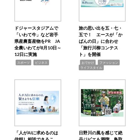
ドジャースタジアムで
旅の思い出を五・七・
「いわて牛」など岩手
五で！ エースが「か
県産農畜産物をPR JA
ばんの日」に合わせ
全農いわてが8月10日～
「旅行川柳コンテス
12日に実施
ト」を開催
,
,
,
,
,
スポーツ
ビジネス
おでかけ
ファッション
ライフスタイル
「人がAIに求めるのは
日野川の風を感じて絶
信頼し相談できるこ
品ジビエも満喫 鳥取