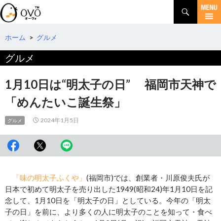
検
索
コ
ン
テ
ホーム
>
グルメ
ン
グルメ
ツ
へ
移
1月10日は“明太子の日” 福岡市天神で
動
「めんたいこ誕生祭」
2024年1月5日
グルメ
「味の明太子ふくや」
(福岡市)では、創業者・川原俊夫氏が
日本で初めて明太子を売り出した1949(昭和24)年1月10日を記
念して、1月10日を「明太子の日」としている。今年の「明太
子の日」を前に、より多くの人に明太子のことを知って・食べ