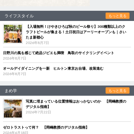
ライフスタイル
もっと見る
【入場無料！けやきひろば秋のビール祭り】300種類以上のク
ラフトビールが集まる！土日祝日はアーリーオープンも｜さい
たま新都心
2026年8月7日
日野川の風を感じて絶品ジビエも満喫 鳥取のサイクリングイベント
2026年8月7日
オールデイダイニングを一新 ヒルトン東京お台場、改装進む
2026年8月7日
まめ学
もっと見る
写真に埋まっている位置情報はおっかないのか 【岡嶋教授の
デジタル指南】
2026年7月22日
ゼロトラストって何？ 【岡嶋教授のデジタル指南】
2026年6月18日