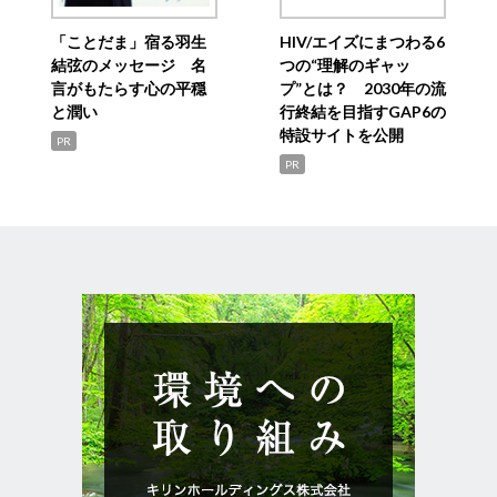
「ことだま」宿る羽生
HIV/エイズにまつわる6
結弦のメッセージ 名
つの“理解のギャッ
言がもたらす心の平穏
プ”とは？ 2030年の流
と潤い
行終結を目指すGAP6の
特設サイトを公開
PR
PR