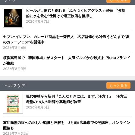
ビールだけ飲むと倒れる「ふらつくビアグラス」発売 “強制
的に水を飲む”仕掛けで適正飲酒を後押し
2026年8月7日
セブン‐イレブン、カレー15商品を一斉投入 名店監修から冷製うどんまで“夏
のカレーフェス”を開催中
2026年8月6日
横浜高島屋で「韓国市場」がスタート 人気グルメから雑貨まで約30ブランド
が集結
2026年8月5日
ヘルスケア
もっと見る
現代書林から新刊『こんなときには、まず、漢方！』 漢方三
考塾の15人の医師や薬剤師が執筆
2026年8月5日
重症筋無力症への正しい知識と理解を 8月8日広島市で公開講座、オンライン
配信も
2026年7月31日