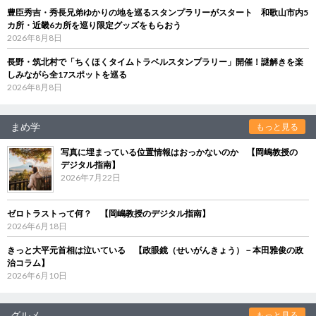
豊臣秀吉・秀長兄弟ゆかりの地を巡るスタンプラリーがスタート 和歌山市内5
カ所・近畿6カ所を巡り限定グッズをもらおう
2026年8月8日
長野・筑北村で「ちくほくタイムトラベルスタンプラリー」開催！謎解きを楽
しみながら全17スポットを巡る
2026年8月8日
まめ学
もっと見る
写真に埋まっている位置情報はおっかないのか 【岡嶋教授の
デジタル指南】
2026年7月22日
ゼロトラストって何？ 【岡嶋教授のデジタル指南】
2026年6月18日
きっと大平元首相は泣いている 【政眼鏡（せいがんきょう）－本田雅俊の政
治コラム】
2026年6月10日
グルメ
もっと見る