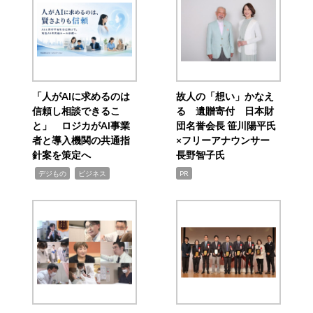
「人がAIに求めるのは
故人の「想い」かなえ
信頼し相談できるこ
る 遺贈寄付 日本財
と」 ロジカがAI事業
団名誉会長 笹川陽平氏
者と導入機関の共通指
×フリーアナウンサー
針案を策定へ
長野智子氏
,
,
デジもの
ビジネス
PR