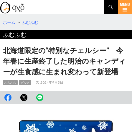
検
索
コ
ン
テ
ホーム
>
ふむふむ
ン
ふむふむ
ツ
へ
移
北海道限定の“特別なチェルシー” 今
動
年春に生産終了した明治のキャンディ
ーが生食感に生まれ変わって新登場
2024年9月3日
ふむふむ
グルメ