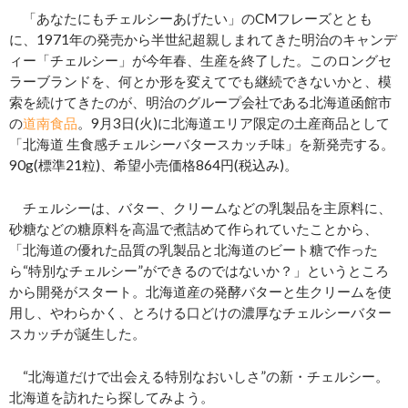
「あなたにもチェルシーあげたい」のCMフレーズととも
に、1971年の発売から半世紀超親しまれてきた明治のキャンデ
ィー「チェルシー」が今年春、生産を終了した。このロングセ
ラーブランドを、何とか形を変えてでも継続できないかと、模
索を続けてきたのが、明治のグループ会社である北海道函館市
の
道南食品
。9月3日(火)に北海道エリア限定の土産商品として
「北海道 生食感チェルシーバタースカッチ味」を新発売する。
90g(標準21粒)、希望小売価格864円(税込み)。
チェルシーは、バター、クリームなどの乳製品を主原料に、
砂糖などの糖原料を高温で煮詰めて作られていたことから、
「北海道の優れた品質の乳製品と北海道のビート糖で作った
ら“特別なチェルシー”ができるのではないか？」というところ
から開発がスタート。北海道産の発酵バターと生クリームを使
用し、やわらかく、とろける口どけの濃厚なチェルシーバター
スカッチが誕生した。
“北海道だけで出会える特別なおいしさ”の新・チェルシー。
北海道を訪れたら探してみよう。