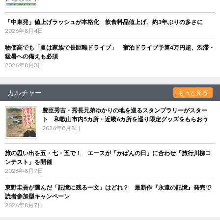
「中東発」値上げラッシュが本格化 飲食料品値上げ、約3年ぶりの多さに
2026年8月4日
物価高でも「夏は家族で長距離ドライブ」 宿泊ドライブ予算4万円超、渋滞・
猛暑への備えも必須
2026年8月3日
カルチャー
もっと見る
豊臣秀吉・秀長兄弟ゆかりの地を巡るスタンプラリーがスター
ト 和歌山市内5カ所・近畿6カ所を巡り限定グッズをもらおう
2026年8月8日
旅の思い出を五・七・五で！ エースが「かばんの日」に合わせ「旅行川柳コ
ンテスト」を開催
2026年8月7日
東野圭吾が選んだ「記憶に残る一文」はどれ？ 最新作『永遠の記憶』発売で
読者参加型キャンペーン
2026年8月7日