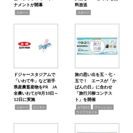
ナメントが開幕
料放送
,
,
スポーツ
スポーツ
ドジャースタジアムで
旅の思い出を五・七・
「いわて牛」など岩手
五で！ エースが「か
県産農畜産物をPR JA
ばんの日」に合わせ
全農いわてが8月10日～
「旅行川柳コンテス
12日に実施
ト」を開催
,
,
,
,
,
スポーツ
ビジネス
おでかけ
ファッション
ライフスタイル