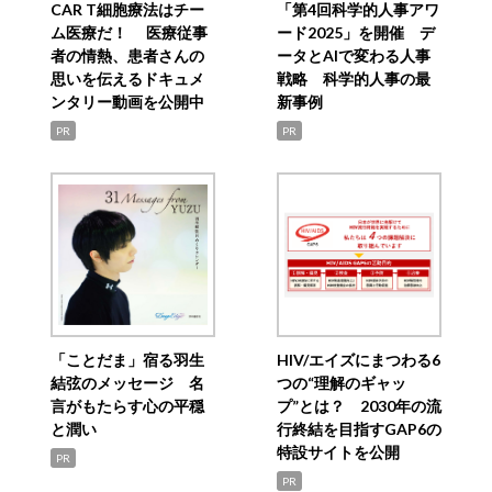
CAR T細胞療法はチー
「第4回科学的人事アワ
ム医療だ！ 医療従事
ード2025」を開催 デ
者の情熱、患者さんの
ータとAIで変わる人事
思いを伝えるドキュメ
戦略 科学的人事の最
ンタリー動画を公開中
新事例
PR
PR
「ことだま」宿る羽生
HIV/エイズにまつわる6
結弦のメッセージ 名
つの“理解のギャッ
言がもたらす心の平穏
プ”とは？ 2030年の流
と潤い
行終結を目指すGAP6の
特設サイトを公開
PR
PR