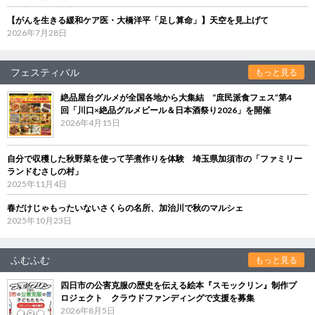
【がんを生きる緩和ケア医・大橋洋平「足し算命」】天空を見上げて
2026年7月28日
フェスティバル
もっと見る
絶品屋台グルメが全国各地から大集結 “庶民派食フェス”第4
回「川口×絶品グルメビール＆日本酒祭り2026」を開催
2026年4月15日
自分で収穫した秋野菜を使って芋煮作りを体験 埼玉県加須市の「ファミリー
ランドむさしの村」
2025年11月4日
春だけじゃもったいないさくらの名所、加治川で秋のマルシェ
2025年10月23日
ふむふむ
もっと見る
四日市の公害克服の歴史を伝える絵本『スモックリン』制作プ
ロジェクト クラウドファンディングで支援を募集
2026年8月5日