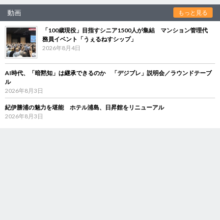
動画
もっと見る
「100歳現役」目指すシニア1500人が集結 マンション管理代
務員イベント「うぇるねすシップ」
2026年8月4日
AI時代、「暗黙知」は継承できるのか 「デジブレ」説明会／ラウンドテーブ
ル
2026年8月3日
紀伊勝浦の魅力を堪能 ホテル浦島、日昇館をリニューアル
2026年8月3日