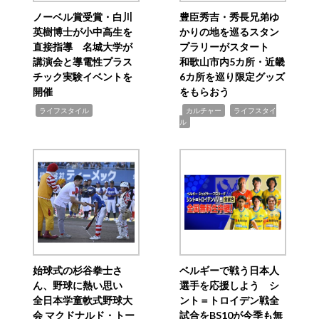
ノーベル賞受賞・白川
豊臣秀吉・秀長兄弟ゆ
英樹博士が小中高生を
かりの地を巡るスタン
直接指導 名城大学が
プラリーがスタート
講演会と導電性プラス
和歌山市内5カ所・近畿
チック実験イベントを
6カ所を巡り限定グッズ
開催
をもらおう
,
,
,
ライフスタイル
カルチャー
ライフスタイ
ル
始球式の杉谷拳士さ
ベルギーで戦う日本人
ん、野球に熱い思い
選手を応援しよう シ
全日本学童軟式野球大
ント＝トロイデン戦全
会 マクドナルド・トー
試合をBS10が今季も無