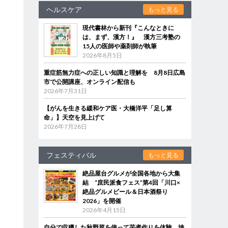
ヘルスケア
もっと見る
現代書林から新刊『こんなときに
は、まず、漢方！』 漢方三考塾の
15人の医師や薬剤師が執筆
2026年8月5日
重症筋無力症への正しい知識と理解を 8月8日広島
市で公開講座、オンライン配信も
2026年7月31日
【がんを生きる緩和ケア医・大橋洋平「足し算
命」】天空を見上げて
2026年7月28日
フェスティバル
もっと見る
絶品屋台グルメが全国各地から大集
結 “庶民派食フェス”第4回「川口×
絶品グルメビール＆日本酒祭り
2026」を開催
2026年4月15日
自分で収穫した秋野菜を使って芋煮作りを体験 埼