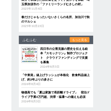
玉県加須市の「ファミリーランドむさしの村」
2025年11月4日
春だけじゃもったいないさくらの名所、加治川で秋
のマルシェ
2025年10月23日
ふむふむ
もっと見る
四日市の公害克服の歴史を伝える絵
本『スモックリン』制作プロジェク
ト クラウドファンディングで支援
を募集
2026年8月5日
「中東発」値上げラッシュが本格化 飲食料品値上
げ、約3年ぶりの多さに
2026年8月4日
物価高でも「夏は家族で長距離ドライブ」 宿泊ド
ライブ予算4万円超、渋滞・猛暑への備えも必須
2026年8月3日