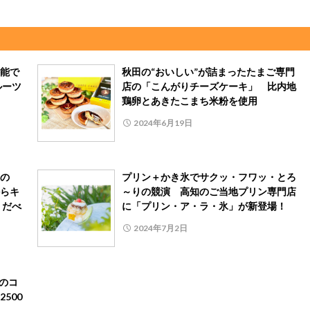
能で
秋田の“おいしい”が詰まったたまご専門
ルーツ
店の「こんがりチーズケーキ」 比内地
鶏卵とあきたこまち米粉を使用
2024年6月19日
の
プリン＋かき氷でサクッ・フワッ・とろ
らキ
～りの競演 高知のご当地プリン専門店
！だべ
に「プリン・ア・ラ・氷」が新登場！
2024年7月2日
とのコ
500