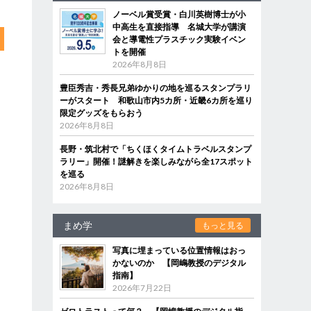
ノーベル賞受賞・白川英樹博士が小
中高生を直接指導 名城大学が講演
会と導電性プラスチック実験イベン
トを開催
2026年8月8日
豊臣秀吉・秀長兄弟ゆかりの地を巡るスタンプラリ
ーがスタート 和歌山市内5カ所・近畿6カ所を巡り
限定グッズをもらおう
2026年8月8日
長野・筑北村で「ちくほくタイムトラベルスタンプ
ラリー」開催！謎解きを楽しみながら全17スポット
を巡る
2026年8月8日
まめ学
もっと見る
写真に埋まっている位置情報はおっ
かないのか 【岡嶋教授のデジタル
指南】
2026年7月22日