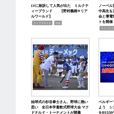
LVに敗訴して人気が出た ミルクテ
ノーベル
ィーブランド 【野村義樹✕リア
中高生を
ルワールド】
会と導電
トを開催
,
,
ライフスタイル
社会
,
ライフスタ
始球式の杉谷拳士さん、野球に熱い
ベルギー
思い 全日本学童軟式野球大会 マク
よう シ
ドナルド・トーナメントが開幕
をBS1