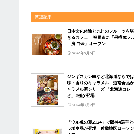
関連記事
日本文化体験と九州のフルーツを堪
きるカフェ 福岡市に「果樹蔵フ
工房 白金」オープン
2024年2月5日
ジンギスカン味など北海道ならでは
味・香りのキャラメル 道南食品か
ャラメル新シリーズ 「北海道コレ
さ」3種が登場
2024年7月2日
「ウル虎の夏2024」で阪神4選手
ラボ商品が登場 近畿地区ローソン2