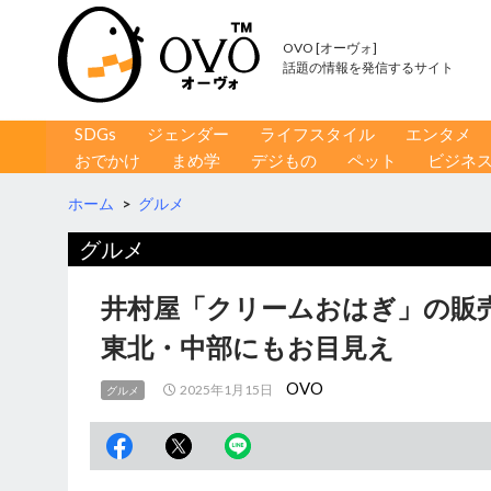
OVO [オーヴォ]
話題の情報を発信するサイト
コンテンツへ移動
検
SDGs
ジェンダー
ライフスタイル
エンタメ
索
おでかけ
まめ学
デジもの
ペット
ビジネ
ホーム
>
グルメ
グルメ
井村屋「クリームおはぎ」の販
東北・中部にもお目見え
OVO
2025年1月15日
グルメ