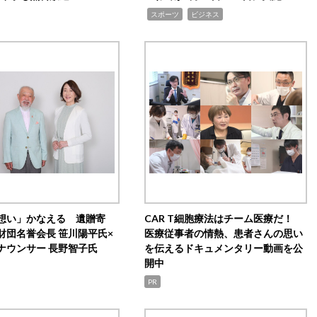
,
,
スポーツ
ビジネス
想い」かなえる 遺贈寄
CAR T細胞療法はチーム医療だ！
財団名誉会長 笹川陽平氏×
医療従事者の情熱、患者さんの思い
ナウンサー 長野智子氏
を伝えるドキュメンタリー動画を公
開中
PR