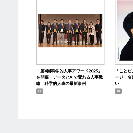
「第4回科学的人事アワード2025」
「ことだ
を開催 データとAIで変わる人事戦
ージ 名
略 科学的人事の最新事例
い
PR
PR