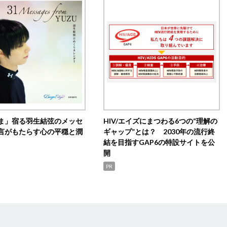
ま」宿る羽生結弦のメッセ
HIV/エイズにまつわる6つの“理解の
言がもたらす心の平穏と潤
ギャップ”とは？ 2030年の流行終
結を目指すGAP6の特設サイトを公
開
PR