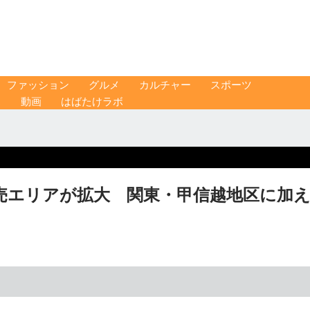
ファッション
グルメ
カルチャー
スポーツ
ス
動画
はばたけラボ
売エリアが拡大 関東・甲信越地区に加