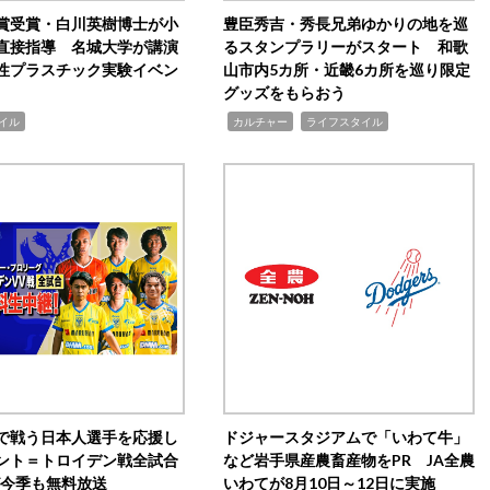
賞受賞・白川英樹博士が小
豊臣秀吉・秀長兄弟ゆかりの地を巡
直接指導 名城大学が講演
るスタンプラリーがスタート 和歌
性プラスチック実験イベン
山市内5カ所・近畿6カ所を巡り限定
グッズをもらおう
,
,
イル
カルチャー
ライフスタイル
で戦う日本人選手を応援し
ドジャースタジアムで「いわて牛」
ント＝トロイデン戦全試合
など岩手県産農畜産物をPR JA全農
0が今季も無料放送
いわてが8月10日～12日に実施