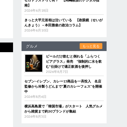
ゼロトラストって何？ 【岡嶋教授のデジタル指
南】
2026年6月18日
きっと大平元首相は泣いている 【政眼鏡（せいが
んきょう）－本田雅俊の政治コラム】
2026年6月10日
グルメ
もっと見る
ビールだけ飲むと倒れる「ふらつく
ビアグラス」発売 “強制的に水を飲
む”仕掛けで適正飲酒を後押し
2026年8月7日
セブン‐イレブン、カレー15商品を一斉投入 名店
監修から冷製うどんまで“夏のカレーフェス”を開催
中
2026年8月6日
横浜高島屋で「韓国市場」がスタート 人気グルメ
から雑貨まで約30ブランドが集結
2026年8月5日