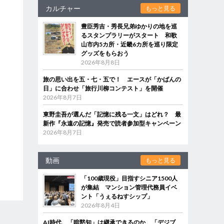
カルチャー
もっと見る
豊臣秀吉・秀長兄弟ゆかりの地を巡
るスタンプラリーがスタート 和歌
山市内5カ所・近畿6カ所を巡り限定
グッズをもらおう
2026年8月8日
旅の思い出を五・七・五で！ エースが「かばんの
日」に合わせ「旅行川柳コンテスト」を開催
2026年8月7日
東野圭吾が選んだ「記憶に残る一文」はどれ？ 最
新作『永遠の記憶』発売で読者参加型キャンペーン
2026年8月7日
動画
もっと見る
「100歳現役」目指すシニア1500人
が集結 マンション管理代務員イベ
ント「うぇるねすシップ」
2026年8月4日
AI時代、「暗黙知」は継承できるのか 「デジブ