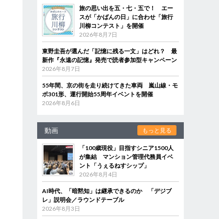
旅の思い出を五・七・五で！ エー
スが「かばんの日」に合わせ「旅行
川柳コンテスト」を開催
2026年8月7日
東野圭吾が選んだ「記憶に残る一文」はどれ？ 最
新作『永遠の記憶』発売で読者参加型キャンペーン
2026年8月7日
55年間、京の街を走り続けてきた車両 嵐山線・モ
ボ301形、運行開始55周年イベントを開催
2026年8月6日
動画
もっと見る
「100歳現役」目指すシニア1500人
が集結 マンション管理代務員イベ
ント「うぇるねすシップ」
2026年8月4日
AI時代、「暗黙知」は継承できるのか 「デジブ
レ」説明会／ラウンドテーブル
2026年8月3日