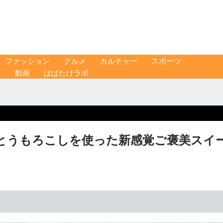
ファッション
グルメ
カルチャー
スポーツ
ス
動画
はばたけラボ
とうもろこしを使った新感覚ご褒美スイ