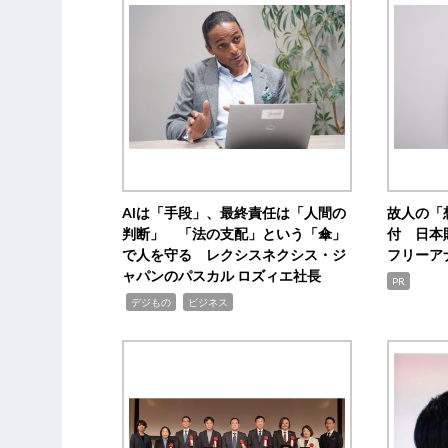
AIは「手段」、最終責任は「人間の
故人の「
判断」 「法の支配」という「傘」
付 日本
で人を守る レクシスネクシス・ジ
フリーア
ャパンのパスカル ロズィエ社長
PR
,
,
デジもの
ビジネス