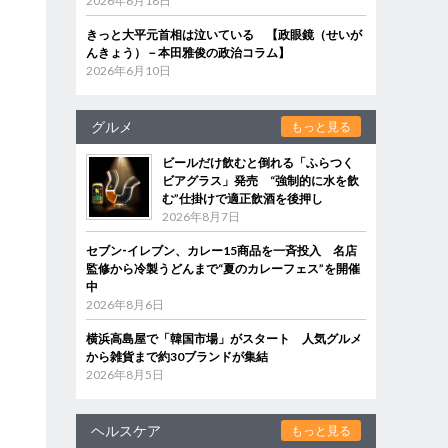
2026年6月18日
きっと大平元首相は泣いている 【政眼鏡（せいが
んきょう）－本田雅俊の政治コラム】
2026年6月10日
グルメ
もっと見る
ビールだけ飲むと倒れる「ふらつく
ビアグラス」発売 “強制的に水を飲
む”仕掛けで適正飲酒を後押し
2026年8月7日
セブン‐イレブン、カレー15商品を一斉投入 名店
監修から冷製うどんまで“夏のカレーフェス”を開催
中
2026年8月6日
横浜高島屋で「韓国市場」がスタート 人気グルメ
から雑貨まで約30ブランドが集結
2026年8月5日
ヘルスケア
もっと見る