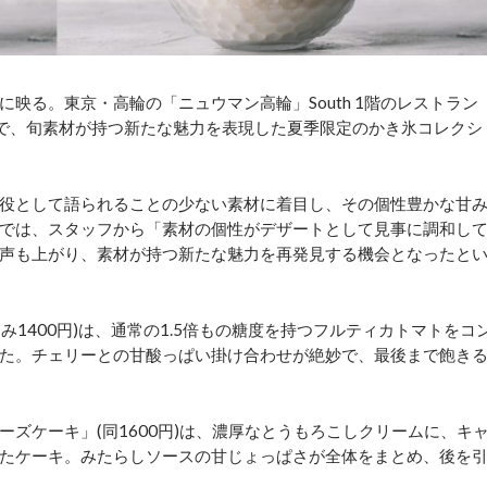
る。東京・高輪の「ニュウマン高輪」South 1階のレストラン
ES・東京)で、旬素材が持つ新たな魅力を表現した夏季限定のかき氷コレクシ
役として語られることの少ない素材に着目し、その個性豊かな甘
では、スタッフから「素材の個性がデザートとして見事に調和し
声も上がり、素材が持つ新たな魅力を再発見する機会となったと
1400円)は、通常の1.5倍もの糖度を持つフルティカトマトをコ
た。チェリーとの甘酸っぱい掛け合わせが絶妙で、最後まで飽き
ズケーキ」(同1600円)は、濃厚なとうもろこしクリームに、キ
たケーキ。みたらしソースの甘じょっぱさが全体をまとめ、後を