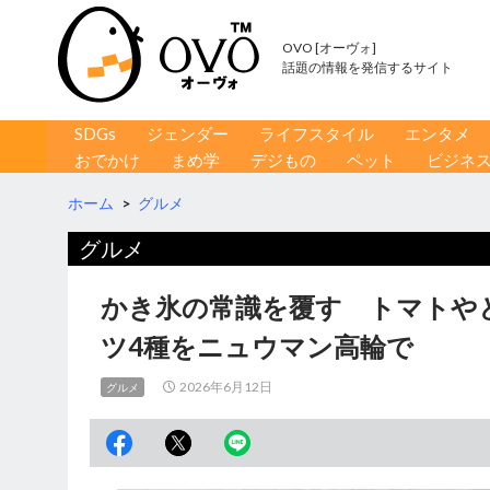
OVO [オーヴォ]
話題の情報を発信するサイト
コンテンツへ移動
検
SDGs
ジェンダー
ライフスタイル
エンタメ
索
おでかけ
まめ学
デジもの
ペット
ビジネ
ホーム
>
グルメ
グルメ
かき氷の常識を覆す トマトや
ツ4種をニュウマン高輪で
2026年6月12日
グルメ