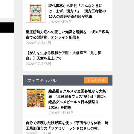
現代書林から新刊『こんなときに
は、まず、漢方！』 漢方三考塾の
15人の医師や薬剤師が執筆
2026年8月5日
重症筋無力症への正しい知識と理解を 8月8日広島
市で公開講座、オンライン配信も
2026年7月31日
【がんを生きる緩和ケア医・大橋洋平「足し算
命」】天空を見上げて
2026年7月28日
フェスティバル
もっと見る
絶品屋台グルメが全国各地から大集
結 “庶民派食フェス”第4回「川口×
絶品グルメビール＆日本酒祭り
2026」を開催
2026年4月15日
自分で収穫した秋野菜を使って芋煮作りを体験 埼
玉県加須市の「ファミリーランドむさしの村」
2025年11月4日