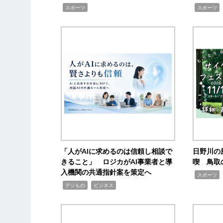
,
,
,
スポーツ
スポーツ
「人がAIに求めるのは信頼し相談で
日野川の
きること」 ロジカがAI事業者と導
喫 鳥取
入機関の共通指針案を策定へ
,
スポーツ
,
,
デジもの
ビジネス