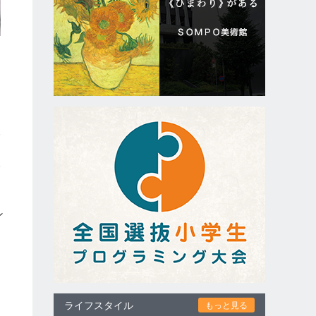
み
て
い
ン
る
ャ
引
ライフスタイル
もっと見る