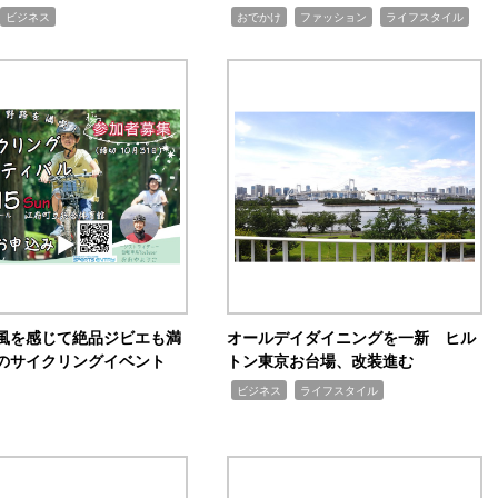
,
,
,
ビジネス
おでかけ
ファッション
ライフスタイル
風を感じて絶品ジビエも満
オールデイダイニングを一新 ヒル
のサイクリングイベント
トン東京お台場、改装進む
,
,
ビジネス
ライフスタイル