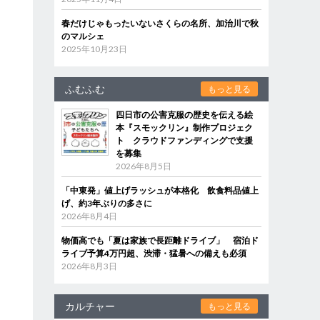
春だけじゃもったいないさくらの名所、加治川で秋
のマルシェ
2025年10月23日
ふむふむ
もっと見る
四日市の公害克服の歴史を伝える絵
本『スモックリン』制作プロジェク
ト クラウドファンディングで支援
を募集
2026年8月5日
「中東発」値上げラッシュが本格化 飲食料品値上
げ、約3年ぶりの多さに
2026年8月4日
物価高でも「夏は家族で長距離ドライブ」 宿泊ド
ライブ予算4万円超、渋滞・猛暑への備えも必須
2026年8月3日
カルチャー
もっと見る