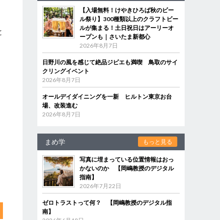
【入場無料！けやきひろば秋のビー
ル祭り】300種類以上のクラフトビー
ルが集まる！土日祝日はアーリーオ
と
ープンも｜さいたま新都心
2026年8月7日
日野川の風を感じて絶品ジビエも満喫 鳥取のサイ
クリングイベント
2026年8月7日
オールデイダイニングを一新 ヒルトン東京お台
場、改装進む
2026年8月7日
まめ学
もっと見る
写真に埋まっている位置情報はおっ
かないのか 【岡嶋教授のデジタル
指南】
2026年7月22日
ゼロトラストって何？ 【岡嶋教授のデジタル指
南】