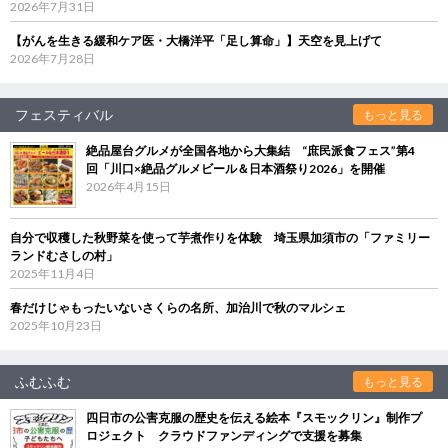
2026年7月31日
【がんを生きる緩和ケア医・大橋洋平「足し算命」】天空を見上げて
2026年7月28日
フェスティバル
もっと見る
絶品屋台グルメが全国各地から大集結 “庶民派食フェス”第4
回「川口×絶品グルメビール＆日本酒祭り2026」を開催
2026年4月15日
自分で収穫した秋野菜を使って芋煮作りを体験 埼玉県加須市の「ファミリー
ランドむさしの村」
2025年11月4日
春だけじゃもったいないさくらの名所、加治川で秋のマルシェ
2025年10月23日
ふむふむ
もっと見る
四日市の公害克服の歴史を伝える絵本『スモックリン』制作プ
ロジェクト クラウドファンディングで支援を募集