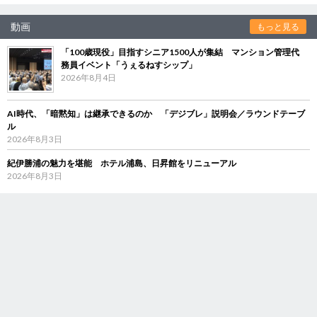
動画
もっと見る
「100歳現役」目指すシニア1500人が集結 マンション管理代
務員イベント「うぇるねすシップ」
2026年8月4日
AI時代、「暗黙知」は継承できるのか 「デジブレ」説明会／ラウンドテーブ
ル
2026年8月3日
紀伊勝浦の魅力を堪能 ホテル浦島、日昇館をリニューアル
2026年8月3日