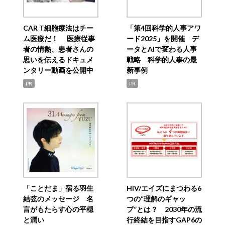
CAR T細胞療法はチー
「第4回科学的人事アワ
ム医療だ！ 医療従事
ード2025」を開催 デ
者の情熱、患者さんの
ータとAIで変わる人事
思いを伝えるドキュメ
戦略 科学的人事の最
ンタリー動画を公開中
新事例
PR
PR
「ことだま」宿る羽生
HIV/エイズにまつわる6
結弦のメッセージ 名
つの“理解のギャッ
言がもたらす心の平穏
プ”とは？ 2030年の流
と潤い
行終結を目指すGAP6の