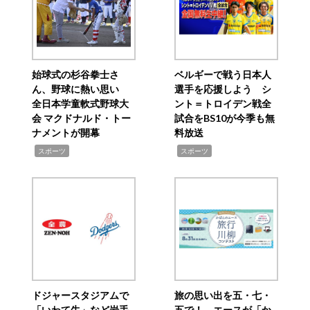
始球式の杉谷拳士さ
ベルギーで戦う日本人
ん、野球に熱い思い
選手を応援しよう シ
全日本学童軟式野球大
ント＝トロイデン戦全
会 マクドナルド・トー
試合をBS10が今季も無
ナメントが開幕
料放送
,
,
スポーツ
スポーツ
ドジャースタジアムで
旅の思い出を五・七・
「いわて牛」など岩手
五で！ エースが「か