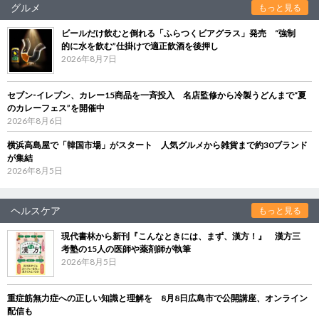
グルメ
もっと見る
ビールだけ飲むと倒れる「ふらつくビアグラス」発売 “強制
的に水を飲む”仕掛けで適正飲酒を後押し
2026年8月7日
セブン‐イレブン、カレー15商品を一斉投入 名店監修から冷製うどんまで“夏
のカレーフェス”を開催中
2026年8月6日
横浜高島屋で「韓国市場」がスタート 人気グルメから雑貨まで約30ブランド
が集結
2026年8月5日
ヘルスケア
もっと見る
現代書林から新刊『こんなときには、まず、漢方！』 漢方三
考塾の15人の医師や薬剤師が執筆
2026年8月5日
重症筋無力症への正しい知識と理解を 8月8日広島市で公開講座、オンライン
配信も