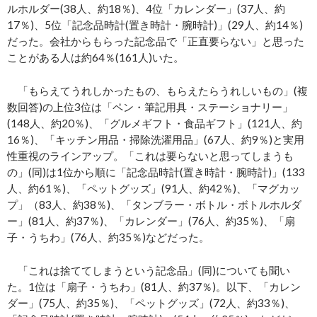
ルホルダー(38人、約18％)、4位「カレンダー」(37人、約
17％)、5位「記念品時計(置き時計・腕時計)」(29人、約14％)
だった。会社からもらった記念品で「正直要らない」と思った
ことがある人は約64％(161人)いた。
「もらえてうれしかったもの、もらえたらうれしいもの」(複
数回答)の上位3位は「ペン・筆記用具・ステーショナリー」
(148人、約20％)、「グルメギフト・食品ギフト」(121人、約
16％)、「キッチン用品・掃除洗濯用品」(67人、約9％)と実用
性重視のラインアップ。「これは要らないと思ってしまうも
の」(同)は1位から順に「記念品時計(置き時計・腕時計)」(133
人、約61％)、「ペットグッズ」(91人、約42％)、「マグカッ
プ」（83人、約38％)、「タンブラー・ボトル・ボトルホルダ
ー」(81人、約37％)、「カレンダー」(76人、約35％)、「扇
子・うちわ」(76人、約35％)などだった。
「これは捨ててしまうという記念品」(同)についても聞い
た。1位は「扇子・うちわ」(81人、約37％)。以下、「カレン
ダー」(75人、約35％)、「ペットグッズ」(72人、約33％)、