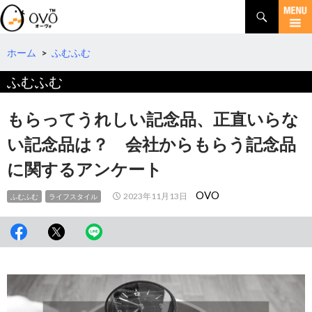
検
索
コ
ン
テ
ホーム
>
ふむふむ
ン
ふむふむ
ツ
へ
移
もらってうれしい記念品、正直いらな
動
い記念品は？ 会社からもらう記念品
に関するアンケート
OVO
2023年11月13日
ふむふむ
ライフスタイル