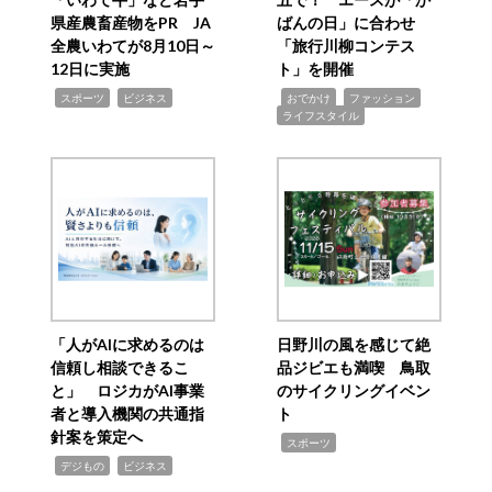
県産農畜産物をPR JA
ばんの日」に合わせ
全農いわてが8月10日～
「旅行川柳コンテス
12日に実施
ト」を開催
,
,
,
,
,
スポーツ
ビジネス
おでかけ
ファッション
ライフスタイル
「人がAIに求めるのは
日野川の風を感じて絶
信頼し相談できるこ
品ジビエも満喫 鳥取
と」 ロジカがAI事業
のサイクリングイベン
者と導入機関の共通指
ト
針案を策定へ
,
スポーツ
,
,
デジもの
ビジネス