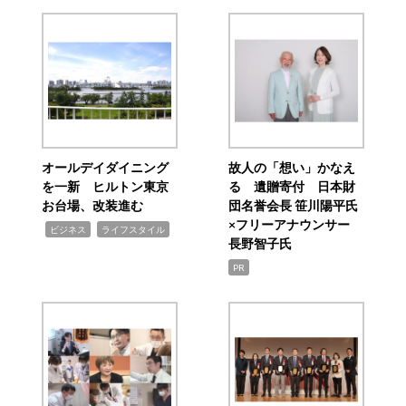
オールデイダイニング
故人の「想い」かなえ
を一新 ヒルトン東京
る 遺贈寄付 日本財
お台場、改装進む
団名誉会長 笹川陽平氏
×フリーアナウンサー
,
,
ビジネス
ライフスタイル
長野智子氏
PR