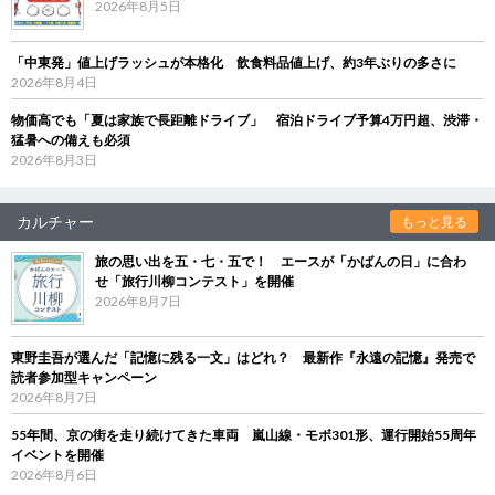
2026年8月5日
「中東発」値上げラッシュが本格化 飲食料品値上げ、約3年ぶりの多さに
2026年8月4日
物価高でも「夏は家族で長距離ドライブ」 宿泊ドライブ予算4万円超、渋滞・
猛暑への備えも必須
2026年8月3日
カルチャー
もっと見る
旅の思い出を五・七・五で！ エースが「かばんの日」に合わ
せ「旅行川柳コンテスト」を開催
2026年8月7日
東野圭吾が選んだ「記憶に残る一文」はどれ？ 最新作『永遠の記憶』発売で
読者参加型キャンペーン
2026年8月7日
55年間、京の街を走り続けてきた車両 嵐山線・モボ301形、運行開始55周年
イベントを開催
2026年8月6日