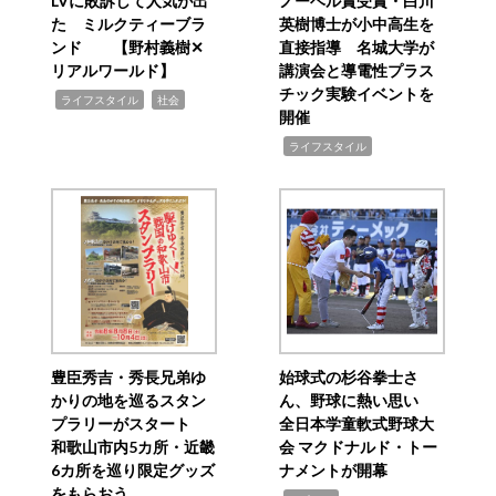
LVに敗訴して人気が出
ノーベル賞受賞・白川
た ミルクティーブラ
英樹博士が小中高生を
ンド 【野村義樹✕
直接指導 名城大学が
リアルワールド】
講演会と導電性プラス
チック実験イベントを
,
,
ライフスタイル
社会
開催
,
ライフスタイル
豊臣秀吉・秀長兄弟ゆ
始球式の杉谷拳士さ
かりの地を巡るスタン
ん、野球に熱い思い
プラリーがスタート
全日本学童軟式野球大
和歌山市内5カ所・近畿
会 マクドナルド・トー
6カ所を巡り限定グッズ
ナメントが開幕
をもらおう