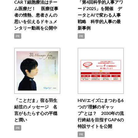
CAR T細胞療法はチー
「第4回科学的人事アワ
ム医療だ！ 医療従事
ード2025」を開催 デ
者の情熱、患者さんの
ータとAIで変わる人事
思いを伝えるドキュメ
戦略 科学的人事の最
ンタリー動画を公開中
新事例
PR
PR
「ことだま」宿る羽生
HIV/エイズにまつわる6
結弦のメッセージ 名
つの“理解のギャッ
言がもたらす心の平穏
プ”とは？ 2030年の流
と潤い
行終結を目指すGAP6の
特設サイトを公開
PR
PR