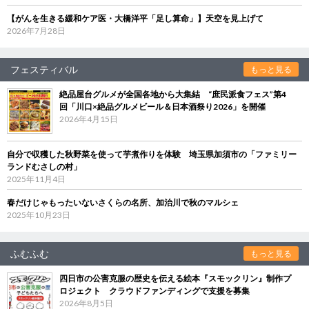
【がんを生きる緩和ケア医・大橋洋平「足し算命」】天空を見上げて
2026年7月28日
フェスティバル
もっと見る
絶品屋台グルメが全国各地から大集結 “庶民派食フェス”第4
回「川口×絶品グルメビール＆日本酒祭り2026」を開催
2026年4月15日
自分で収穫した秋野菜を使って芋煮作りを体験 埼玉県加須市の「ファミリー
ランドむさしの村」
2025年11月4日
春だけじゃもったいないさくらの名所、加治川で秋のマルシェ
2025年10月23日
ふむふむ
もっと見る
四日市の公害克服の歴史を伝える絵本『スモックリン』制作プ
ロジェクト クラウドファンディングで支援を募集
2026年8月5日