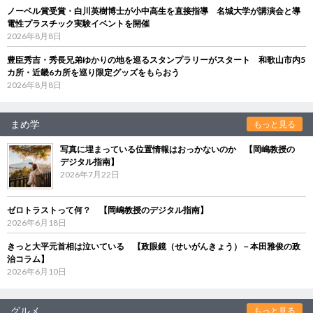
ノーベル賞受賞・白川英樹博士が小中高生を直接指導 名城大学が講演会と導
電性プラスチック実験イベントを開催
2026年8月8日
豊臣秀吉・秀長兄弟ゆかりの地を巡るスタンプラリーがスタート 和歌山市内5
カ所・近畿6カ所を巡り限定グッズをもらおう
2026年8月8日
まめ学
もっと見る
写真に埋まっている位置情報はおっかないのか 【岡嶋教授の
デジタル指南】
2026年7月22日
ゼロトラストって何？ 【岡嶋教授のデジタル指南】
2026年6月18日
きっと大平元首相は泣いている 【政眼鏡（せいがんきょう）－本田雅俊の政
治コラム】
2026年6月10日
グルメ
もっと見る