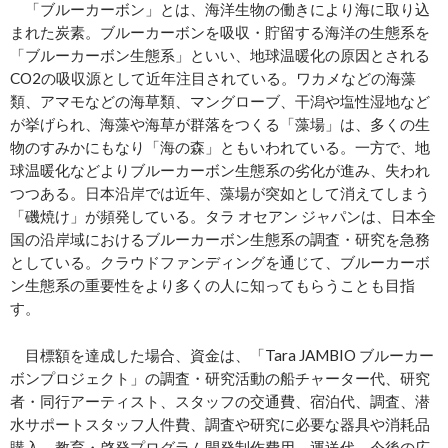
「ブルーカーボン」とは、海洋生物の働きにより海に取り込
まれた炭素。ブルーカーボンを吸収・貯留する海洋の生態系を
「ブルーカーボン生態系」といい、地球温暖化の原因とされる
CO2の吸収源として近年注目されている。ワカメなどの海藻
類、アマモなどの海草類、マングローブ、干潟や塩性湿地など
が挙げられ、海藻や海草が群落をつくる「藻場」は、多くの生
物のすみかにもなり「海の森」ともいわれている。一方で、地
球温暖化などよりブルーカーボン生態系の劣化が進み、失われ
つつある。日本沿岸では近年、藻場が突如として消えてしまう
「磯焼け」が頻発している。タラ オセアン ジャパンは、日本全
国の沿岸域におけるブルーカーボン生態系の調査・研究を急務
としている。クラウドファンディングを通じて、ブルーカーボ
ン生態系の重要性をより多くの人に知ってもらうことも目指
す。
目標額を達成した場合、資金は、「Tara JAMBIO ブルーカー
ボンプロジェクト」の調査・研究活動の船チャーター代、研究
者・同行アーティスト、スタッフの交通費、宿泊代、調査、潜
水サポートスタッフ人件費、調査や研究に必要な器具や消耗品
購入、教育・啓発プログラム開発制作費用、運送代、今後の広