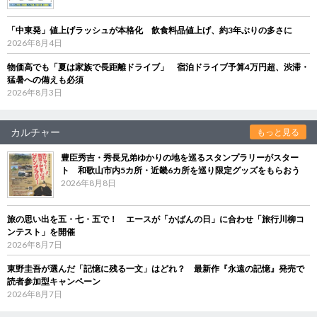
「中東発」値上げラッシュが本格化 飲食料品値上げ、約3年ぶりの多さに
2026年8月4日
物価高でも「夏は家族で長距離ドライブ」 宿泊ドライブ予算4万円超、渋滞・
猛暑への備えも必須
2026年8月3日
カルチャー
もっと見る
豊臣秀吉・秀長兄弟ゆかりの地を巡るスタンプラリーがスター
ト 和歌山市内5カ所・近畿6カ所を巡り限定グッズをもらおう
2026年8月8日
旅の思い出を五・七・五で！ エースが「かばんの日」に合わせ「旅行川柳コ
ンテスト」を開催
2026年8月7日
東野圭吾が選んだ「記憶に残る一文」はどれ？ 最新作『永遠の記憶』発売で
読者参加型キャンペーン
2026年8月7日