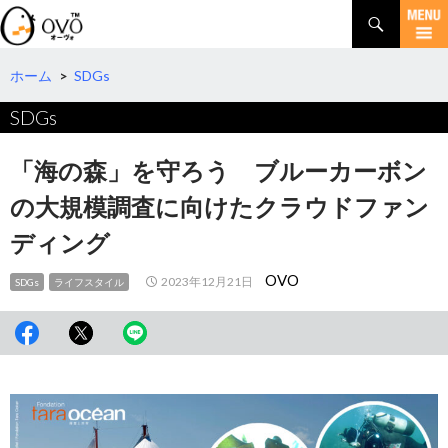
検
索
コ
ン
テ
ホーム
>
SDGs
ン
SDGs
ツ
へ
移
「海の森」を守ろう ブルーカーボン
動
の大規模調査に向けたクラウドファン
ディング
OVO
2023年12月21日
SDGs
ライフスタイル