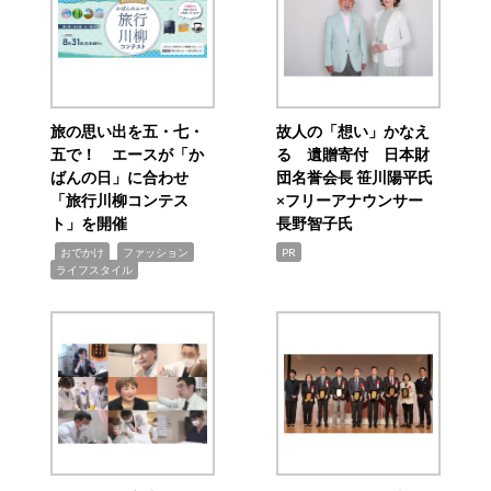
旅の思い出を五・七・
故人の「想い」かなえ
五で！ エースが「か
る 遺贈寄付 日本財
ばんの日」に合わせ
団名誉会長 笹川陽平氏
「旅行川柳コンテス
×フリーアナウンサー
ト」を開催
長野智子氏
,
,
,
おでかけ
ファッション
PR
ライフスタイル