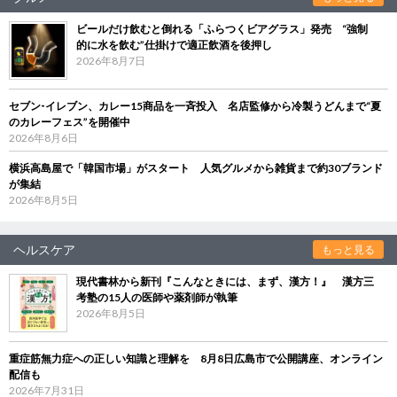
ビールだけ飲むと倒れる「ふらつくビアグラス」発売 “強制
的に水を飲む”仕掛けで適正飲酒を後押し
2026年8月7日
セブン‐イレブン、カレー15商品を一斉投入 名店監修から冷製うどんまで“夏
のカレーフェス”を開催中
2026年8月6日
横浜高島屋で「韓国市場」がスタート 人気グルメから雑貨まで約30ブランド
が集結
2026年8月5日
ヘルスケア
もっと見る
現代書林から新刊『こんなときには、まず、漢方！』 漢方三
考塾の15人の医師や薬剤師が執筆
2026年8月5日
重症筋無力症への正しい知識と理解を 8月8日広島市で公開講座、オンライン
配信も
2026年7月31日