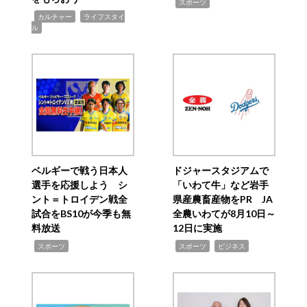
,
スポーツ
,
,
カルチャー
ライフスタイ
ル
ベルギーで戦う日本人
ドジャースタジアムで
選手を応援しよう シ
「いわて牛」など岩手
ント＝トロイデン戦全
県産農畜産物をPR JA
試合をBS10が今季も無
全農いわてが8月10日～
料放送
12日に実施
,
,
,
スポーツ
スポーツ
ビジネス