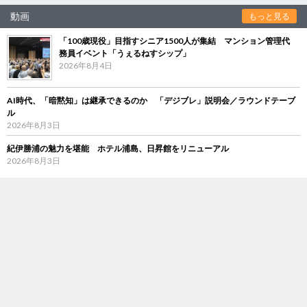
動画
もっと見る
「100歳現役」目指すシニア1500人が集結 マンション管理代
務員イベント「うぇるねすシップ」
2026年8月4日
AI時代、「暗黙知」は継承できるのか 「デジブレ」説明会／ラウンドテーブ
ル
2026年8月3日
紀伊勝浦の魅力を堪能 ホテル浦島、日昇館をリニューアル
2026年8月3日