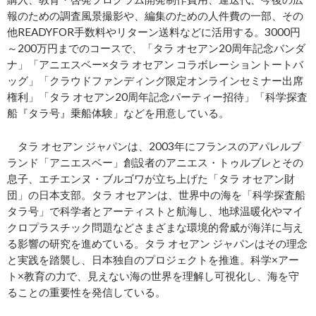
報のための調査風景撮影や、編集のための人件費の一部、その
他READYFOR手数料やリターン送料などに活用する。3000円
～200万円までのコースで、「タラ オセアン20周年記念バンダ
ナ」「アニエスベー×タラ オセアン コラボレーショントートバ
ッグ」「クラウドファンディング限定オンラインセミナー出席
権利」「タラ オセアン20周年記念パーティー招待」「科学探査
船『タラ号』乗船体験」などを用意している。
タラ オセアン ジャパンは、2003年にフランスのアパレルブ
ランド「アニエスベー」創設者のアニエス・トゥルブレとその
息子、エチエンヌ・ブルゴワが立ち上げた「タラ オセアン財
団」の日本支部。タラ オセアンは、世界中の海を「科学探査船
タラ号」で科学者とアーティストと航海し、地球温暖化やマイ
クロプラスチック問題などさまざまな環境的脅威が海洋に与え
る影響の研究を進めている。タラ オセアン ジャパンはその理念
と実践を踏襲し、日本独自のプロジェクトを推進。科学×アー
ト×教育の力で、見えない海の世界を理解し可視化し、海を守
ることの重要性を発信している。