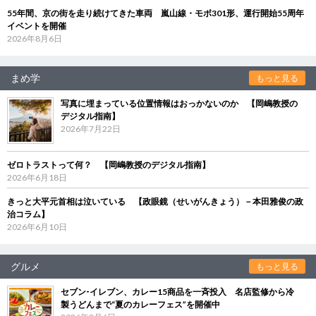
55年間、京の街を走り続けてきた車両 嵐山線・モボ301形、運行開始55周年
イベントを開催
2026年8月6日
まめ学
もっと見る
写真に埋まっている位置情報はおっかないのか 【岡嶋教授の
デジタル指南】
2026年7月22日
ゼロトラストって何？ 【岡嶋教授のデジタル指南】
2026年6月18日
きっと大平元首相は泣いている 【政眼鏡（せいがんきょう）－本田雅俊の政
治コラム】
2026年6月10日
グルメ
もっと見る
セブン‐イレブン、カレー15商品を一斉投入 名店監修から冷
製うどんまで“夏のカレーフェス”を開催中