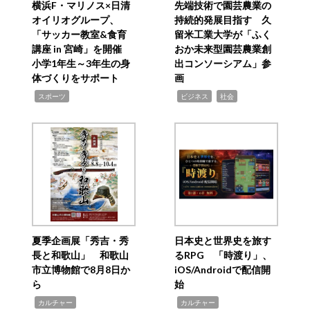
横浜F・マリノス×日清
先端技術で園芸農業の
オイリオグループ、
持続的発展目指す 久
「サッカー教室&食育
留米工業大学が「ふく
講座 in 宮崎」を開催
おか未来型園芸農業創
小学1年生～3年生の身
出コンソーシアム」参
体づくりをサポート
画
,
,
,
スポーツ
ビジネス
社会
夏季企画展「秀吉・秀
日本史と世界史を旅す
長と和歌山」 和歌山
るRPG 「時渡り」、
市立博物館で8月8日か
iOS/Androidで配信開
ら
始
,
,
カルチャー
カルチャー