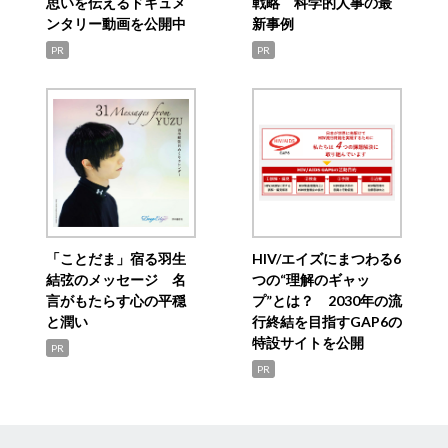
思いを伝えるドキュメ
戦略 科学的人事の最
ンタリー動画を公開中
新事例
PR
PR
「ことだま」宿る羽生
HIV/エイズにまつわる6
結弦のメッセージ 名
つの“理解のギャッ
言がもたらす心の平穏
プ”とは？ 2030年の流
と潤い
行終結を目指すGAP6の
特設サイトを公開
PR
PR