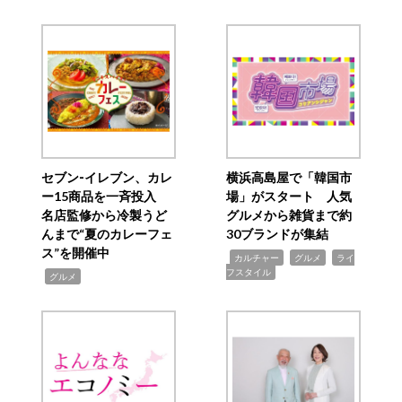
セブン‐イレブン、カレ
横浜高島屋で「韓国市
ー15商品を一斉投入
場」がスタート 人気
名店監修から冷製うど
グルメから雑貨まで約
んまで“夏のカレーフェ
30ブランドが集結
ス”を開催中
,
,
,
カルチャー
グルメ
ライ
フスタイル
,
グルメ