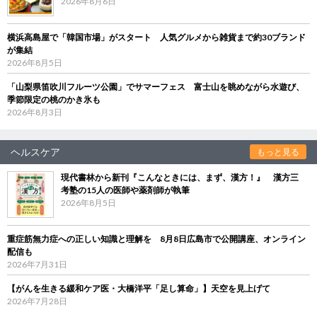
2026年8月6日
横浜高島屋で「韓国市場」がスタート 人気グルメから雑貨まで約30ブランド
が集結
2026年8月5日
「山梨県笛吹川フルーツ公園」でサマーフェス 富士山を眺めながら水遊び、
季節限定の桃のかき氷も
2026年8月3日
ヘルスケア
もっと見る
現代書林から新刊『こんなときには、まず、漢方！』 漢方三
考塾の15人の医師や薬剤師が執筆
2026年8月5日
重症筋無力症への正しい知識と理解を 8月8日広島市で公開講座、オンライン
配信も
2026年7月31日
【がんを生きる緩和ケア医・大橋洋平「足し算命」】天空を見上げて
2026年7月28日