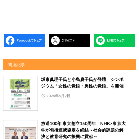
関連記事
坂東眞理子氏と小島慶子氏が登壇 シンポ
ジウム「女性の覚悟・男性の覚悟」を開催
2024年5月2日
放送100年 東大創立150周年 NHK×東京大
学が包括連携協定を締結～社会的課題の解
決と教育研究の振興に貢献～