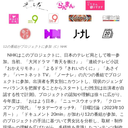
12の番組がプロジェクトに参加（C）NHK
NHKはこのプロジェクトに、日本のテレビ局として唯一参
加。当初、「大河ドラマ『青天を衝け』」「連続テレビ小説
『おかえりモネ』」「よるドラ『きれいのくに』」「あさイ
チ」「ハートネット TV」「ノーナレ」の六つの番組でプロジ
ェクトに参加。出演者を男女別にカウントし、現状のジェンダ
ーバランスを把握することからスタートした(性別は出演者が自
認する性で計測)。プロジェクトの認知や理解は徐々に広がり、
今年度は、「おはよう日本」「ニュースウオッチ9」「クロー
ズアップ現代」「サタデーウオッチ9」「日曜討論（2023年10
月～）」「ドキュメント 20min」が加わり12の番組が参加。こ
のプロジェクトの手法に基づいて男女比を分析し、取材・制作
現場への理解を広げながら、多様性を意識したコンテンツ制作