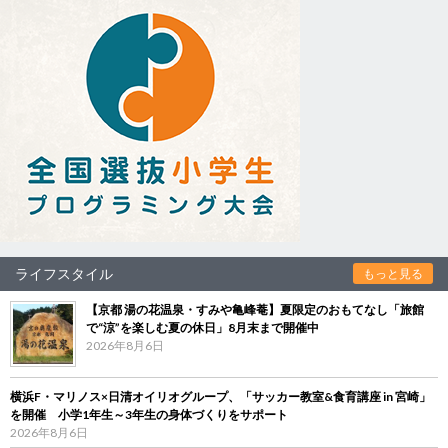
ライフスタイル
もっと見る
【京都 湯の花温泉・すみや亀峰菴】夏限定のおもてなし「旅館
で“涼”を楽しむ夏の休日」8月末まで開催中
2026年8月6日
横浜F・マリノス×日清オイリオグループ、「サッカー教室&食育講座 in 宮崎」
を開催 小学1年生～3年生の身体づくりをサポート
2026年8月6日