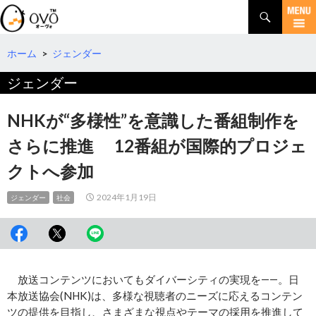
検
索
コ
ン
テ
ホーム
>
ジェンダー
ン
ジェンダー
ツ
へ
移
NHKが“多様性”を意識した番組制作を
動
さらに推進 12番組が国際的プロジェ
クトへ参加
2024年1月19日
ジェンダー
社会
放送コンテンツにおいてもダイバーシティの実現を――。日
本放送協会(NHK)は、多様な視聴者のニーズに応えるコンテン
ツの提供を目指し、さまざまな視点やテーマの採用を推進して