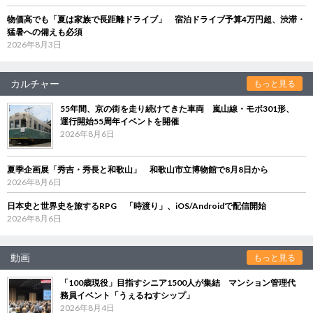
物価高でも「夏は家族で長距離ドライブ」 宿泊ドライブ予算4万円超、渋滞・
猛暑への備えも必須
2026年8月3日
カルチャー
もっと見る
55年間、京の街を走り続けてきた車両 嵐山線・モボ301形、
運行開始55周年イベントを開催
2026年8月6日
夏季企画展「秀吉・秀長と和歌山」 和歌山市立博物館で8月8日から
2026年8月6日
日本史と世界史を旅するRPG 「時渡り」、iOS/Androidで配信開始
2026年8月6日
動画
もっと見る
「100歳現役」目指すシニア1500人が集結 マンション管理代
務員イベント「うぇるねすシップ」
2026年8月4日