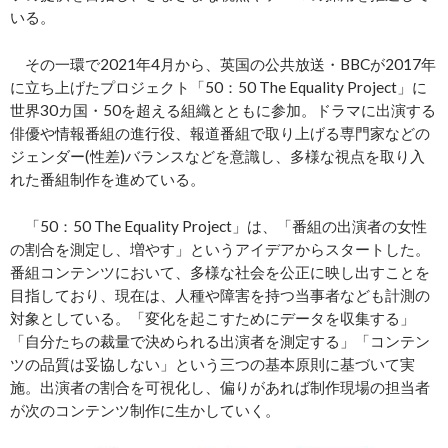
いる。
その一環で2021年4月から、英国の公共放送・BBCが2017年
に立ち上げたプロジェクト「50：50 The Equality Project」に
世界30カ国・50を超える組織とともに参加。ドラマに出演する
俳優や情報番組の進行役、報道番組で取り上げる専門家などの
ジェンダー(性差)バランスなどを意識し、多様な視点を取り入
れた番組制作を進めている。
「50：50 The Equality Project」は、「番組の出演者の女性
の割合を測定し、増やす」というアイデアからスタートした。
番組コンテンツにおいて、多様な社会を公正に映し出すことを
目指しており、現在は、人種や障害を持つ当事者なども計測の
対象としている。「変化を起こすためにデータを収集する」
「自分たちの裁量で決められる出演者を測定する」「コンテン
ツの品質は妥協しない」という三つの基本原則に基づいて実
施。出演者の割合を可視化し、偏りがあれば制作現場の担当者
が次のコンテンツ制作に生かしていく。