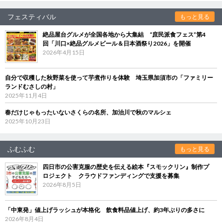
フェスティバル
もっと見る
絶品屋台グルメが全国各地から大集結 “庶民派食フェス”第4
回「川口×絶品グルメビール＆日本酒祭り2026」を開催
2026年4月15日
自分で収穫した秋野菜を使って芋煮作りを体験 埼玉県加須市の「ファミリー
ランドむさしの村」
2025年11月4日
春だけじゃもったいないさくらの名所、加治川で秋のマルシェ
2025年10月23日
ふむふむ
もっと見る
四日市の公害克服の歴史を伝える絵本『スモックリン』制作プ
ロジェクト クラウドファンディングで支援を募集
2026年8月5日
「中東発」値上げラッシュが本格化 飲食料品値上げ、約3年ぶりの多さに
2026年8月4日