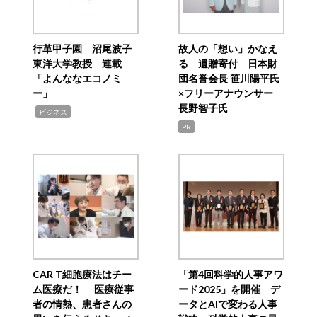
行革甲子園 沼尾波子
故人の「想い」かなえ
東洋大学教授 連載
る 遺贈寄付 日本財
「よんななエコノミ
団名誉会長 笹川陽平氏
ー」
×フリーアナウンサー
長野智子氏
,
ビジネス
PR
CAR T細胞療法はチー
「第4回科学的人事アワ
ム医療だ！ 医療従事
ード2025」を開催 デ
者の情熱、患者さんの
ータとAIで変わる人事