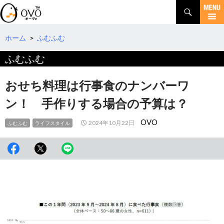
検
索
コ
ン
テ
ホーム
>
ふむふむ
ン
ふむふむ
ツ
へ
移
おせち料理は行事食のナンバーワ
動
ン！ 手作りする場合の予算は？
OVO
2024年10月22日
ふむふむ
ライフスタイル