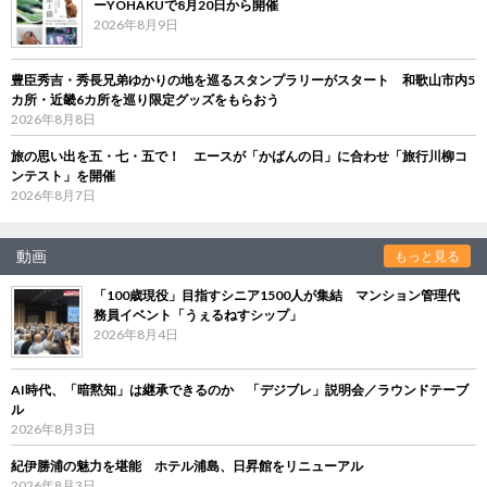
ーYOHAKUで8月20日から開催
2026年8月9日
豊臣秀吉・秀長兄弟ゆかりの地を巡るスタンプラリーがスタート 和歌山市内5
カ所・近畿6カ所を巡り限定グッズをもらおう
2026年8月8日
旅の思い出を五・七・五で！ エースが「かばんの日」に合わせ「旅行川柳コ
ンテスト」を開催
2026年8月7日
動画
もっと見る
「100歳現役」目指すシニア1500人が集結 マンション管理代
務員イベント「うぇるねすシップ」
2026年8月4日
AI時代、「暗黙知」は継承できるのか 「デジブレ」説明会／ラウンドテーブ
ル
2026年8月3日
紀伊勝浦の魅力を堪能 ホテル浦島、日昇館をリニューアル
2026年8月3日