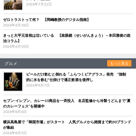
2026年7月22日
ゼロトラストって何？ 【岡嶋教授のデジタル指南】
2026年6月18日
きっと大平元首相は泣いている 【政眼鏡（せいがんきょう）－本田雅俊の政
治コラム】
2026年6月10日
グルメ
もっと見る
ビールだけ飲むと倒れる「ふらつくビアグラス」発売 “強制
的に水を飲む”仕掛けで適正飲酒を後押し
2026年8月7日
セブン‐イレブン、カレー15商品を一斉投入 名店監修から冷製うどんまで“夏
のカレーフェス”を開催中
2026年8月6日
横浜高島屋で「韓国市場」がスタート 人気グルメから雑貨まで約30ブランド
が集結
2026年8月5日