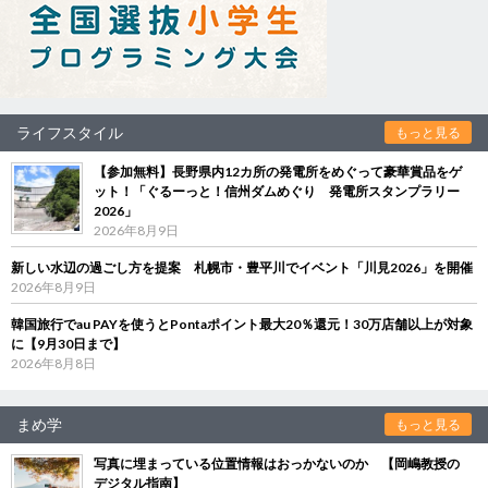
ライフスタイル
もっと見る
【参加無料】長野県内12カ所の発電所をめぐって豪華賞品をゲ
ット！「ぐるーっと！信州ダムめぐり 発電所スタンプラリー
2026」
2026年8月9日
新しい水辺の過ごし方を提案 札幌市・豊平川でイベント「川見2026」を開催
2026年8月9日
韓国旅行でau PAYを使うとPontaポイント最大20％還元！30万店舗以上が対象
に【9月30日まで】
2026年8月8日
まめ学
もっと見る
写真に埋まっている位置情報はおっかないのか 【岡嶋教授の
デジタル指南】