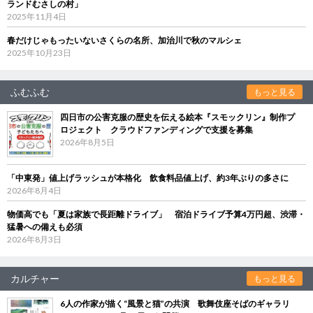
ランドむさしの村」
2025年11月4日
春だけじゃもったいないさくらの名所、加治川で秋のマルシェ
2025年10月23日
ふむふむ
もっと見る
四日市の公害克服の歴史を伝える絵本『スモックリン』制作プ
ロジェクト クラウドファンディングで支援を募集
2026年8月5日
「中東発」値上げラッシュが本格化 飲食料品値上げ、約3年ぶりの多さに
2026年8月4日
物価高でも「夏は家族で長距離ドライブ」 宿泊ドライブ予算4万円超、渋滞・
猛暑への備えも必須
2026年8月3日
カルチャー
もっと見る
6人の作家が描く“風景と猫”の共演 歌舞伎座そばのギャラリ