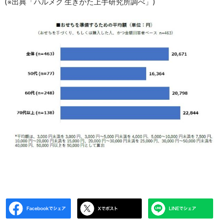
(※出典「ハルメク 生きかた上手研究所調べ」)