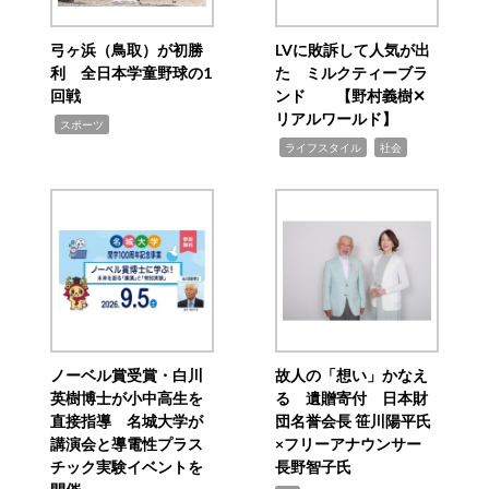
弓ヶ浜（鳥取）が初勝
LVに敗訴して人気が出
利 全日本学童野球の1
た ミルクティーブラ
回戦
ンド 【野村義樹✕
リアルワールド】
,
スポーツ
,
,
ライフスタイル
社会
ノーベル賞受賞・白川
故人の「想い」かなえ
英樹博士が小中高生を
る 遺贈寄付 日本財
直接指導 名城大学が
団名誉会長 笹川陽平氏
講演会と導電性プラス
×フリーアナウンサー
チック実験イベントを
長野智子氏