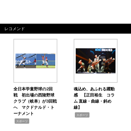
レコメンド
全日本学童野球の2回
魂込め、あふれる躍動
戦 初出場の西陵野球
感 【正田裕生 コラ
クラブ（岐阜）が3回戦
ム 直線・曲線・斜め
へ マクドナルド・ト
線】
ーナメント
,
スポーツ
,
スポーツ