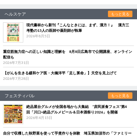
ヘルスケア
もっと見る
現代書林から新刊『こんなときには、まず、漢方！』 漢方三
考塾の15人の医師や薬剤師が執筆
2026年8月5日
重症筋無力症への正しい知識と理解を 8月8日広島市で公開講座、オンライン
配信も
2026年7月31日
【がんを生きる緩和ケア医・大橋洋平「足し算命」】天空を見上げて
2026年7月28日
フェスティバル
もっと見る
絶品屋台グルメが全国各地から大集結 “庶民派食フェス”第4
回「川口×絶品グルメビール＆日本酒祭り2026」を開催
2026年4月15日
自分で収穫した秋野菜を使って芋煮作りを体験 埼玉県加須市の「ファミリー