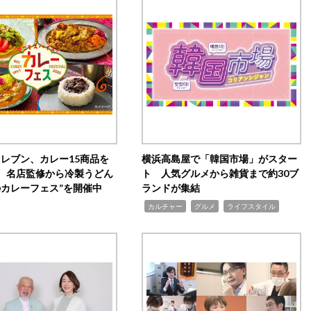
イレブン、カレー15商品を
横浜高島屋で「韓国市場」がスター
 名店監修から冷製うどん
ト 人気グルメから雑貨まで約30ブ
のカレーフェス”を開催中
ランドが集結
,
,
,
カルチャー
グルメ
ライフスタイル