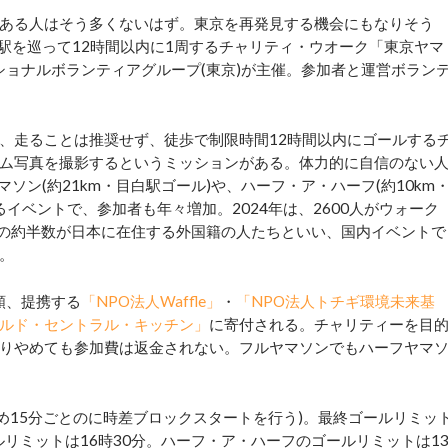
ある人はそう多くないはず。東京を再発見する機会にもなりそう
30駅を巡って12時間以内に1周するチャリティ・ウオーク「東京ヤマ
ナショナルボランティアグループ(東京)が主催。参加者と運営ボラン
、走ることは推奨せず、徒歩で制限時間12時間以内にゴールする
ム写真を撮影するというミッションがある。体力的に自信のない
ソン(約21km・目白駅ゴール)や、ハーフ・ア・ハーフ(約10km
イベントで、参加者も年々増加。2024年は、2600人がウォーク
者の約半数が日本に在住する外国籍の人たちといい、国内イベントで
。
全額、提携する
「NPO法人Waffle」
・
「NPO法人トチギ環境未来基
ルド・セントラル・キッチン」
に寄付される。チャリティーを目
りやめても参加費は返金されない。フルヤマソンでもハーフヤマ
め15分ごとのに時差ブロックスタートを行う)。最終ゴールリミッ
ルリミットは16時30分。ハーフ・ア・ハーフのゴールリミットは1