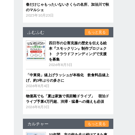
春だけじゃもったいないさくらの名所、加治川で秋
のマルシェ
2025年10月23日
ふむふむ
もっと見る
四日市の公害克服の歴史を伝える絵
本『スモックリン』制作プロジェク
ト クラウドファンディングで支援
を募集
2026年8月5日
「中東発」値上げラッシュが本格化 飲食料品値上
げ、約3年ぶりの多さに
2026年8月4日
物価高でも「夏は家族で長距離ドライブ」 宿泊ド
ライブ予算4万円超、渋滞・猛暑への備えも必須
2026年8月3日
カルチャー
もっと見る
55年間、京の街を走り続けてきた車