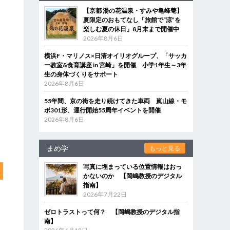
【京都 湯の花温泉・すみや亀峰菴】
夏限定のおもてなし「旅館で“涼”を
楽しむ夏の休日」8月末まで開催中
2026年8月6日
横浜F・マリノス×日清オイリオグループ、「サッカ
ー教室&食育講座 in 宮崎」を開催 小学1年生～3年
生の身体づくりをサポート
2026年8月6日
55年間、京の街を走り続けてきた車両 嵐山線・モ
ボ301形、運行開始55周年イベントを開催
2026年8月6日
まめ学
もっと見る
写真に埋まっている位置情報はおっ
かないのか 【岡嶋教授のデジタル
指南】
2026年7月22日
ゼロトラストって何？ 【岡嶋教授のデジタル指
南】