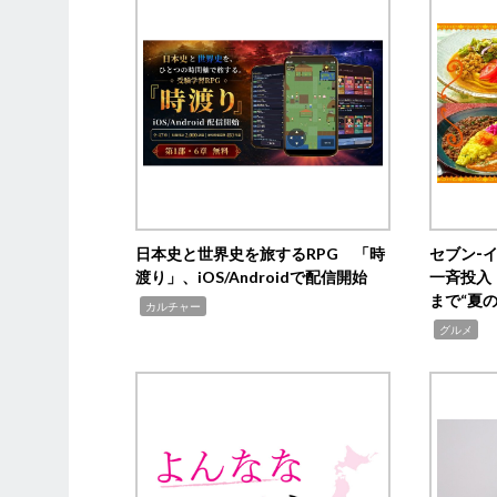
日本史と世界史を旅するRPG 「時
セブン‐
渡り」、iOS/Androidで配信開始
一斉投入
まで“夏
,
カルチャー
,
グルメ