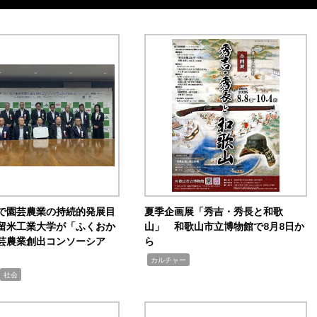
で園芸農業の持続的発展目
夏季企画展「秀吉・秀長と和歌
留米工業大学が「ふくおか
山」 和歌山市立博物館で8月8日か
芸農業創出コンソーシア
ら
,
カルチャー
社会