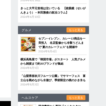
2026年6月18日
きっと大平元首相は泣いている 【政眼鏡（せいが
んきょう）－本田雅俊の政治コラム】
2026年6月10日
グルメ
もっと見る
セブン‐イレブン、カレー15商品を一
斉投入 名店監修から冷製うどんま
で“夏のカレーフェス”を開催中
2026年8月6日
横浜高島屋で「韓国市場」がスタート 人気グルメ
から雑貨まで約30ブランドが集結
2026年8月5日
「山梨県笛吹川フルーツ公園」でサマーフェス 富
士山を眺めながら水遊び、季節限定の桃のかき氷も
2026年8月3日
ヘルスケア
もっと見る