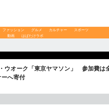
ファッション
グルメ
カルチャー
スポーツ
ス
動画
はばたけラボ
ィ・ウオーク「東京ヤマソン」 参加費は
ナーへ寄付