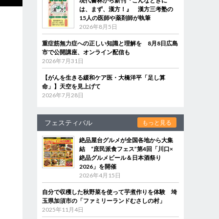
現代書林から新刊『こんなときに
は、まず、漢方！』 漢方三考塾の
15人の医師や薬剤師が執筆
2026年8月5日
重症筋無力症への正しい知識と理解を 8月8日広島
市で公開講座、オンライン配信も
2026年7月31日
【がんを生きる緩和ケア医・大橋洋平「足し算
命」】天空を見上げて
2026年7月28日
フェスティバル
もっと見る
絶品屋台グルメが全国各地から大集
結 “庶民派食フェス”第4回「川口×
絶品グルメビール＆日本酒祭り
2026」を開催
2026年4月15日
自分で収穫した秋野菜を使って芋煮作りを体験 埼
玉県加須市の「ファミリーランドむさしの村」
2025年11月4日