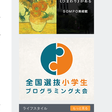
テ
チ
人
・
的
ソ
ト
ライフスタイル
もっと見る
3