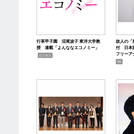
行革甲子園 沼尾波子 東洋大学教
故人の「
授 連載「よんななエコノミー」
付 日本
フリーア
,
ビジネス
PR