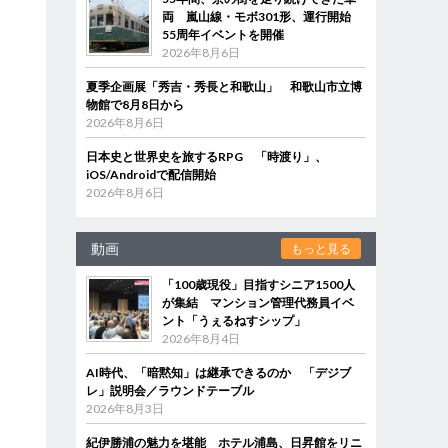
両 嵐山線・モボ301形、運行開始
55周年イベントを開催
2026年8月6日
夏季企画展「秀吉・秀長と和歌山」 和歌山市立博
物館で8月8日から
2026年8月6日
日本史と世界史を旅するRPG 「時渡り」、
iOS/Androidで配信開始
2026年8月6日
動画
もっと見る
「100歳現役」目指すシニア1500人
が集結 マンション管理代務員イベ
ント「うぇるねすシップ」
2026年8月4日
AI時代、「暗黙知」は継承できるのか 「デジブ
レ」説明会／ラウンドテーブル
2026年8月3日
紀伊勝浦の魅力を堪能 ホテル浦島、日昇館をリニ