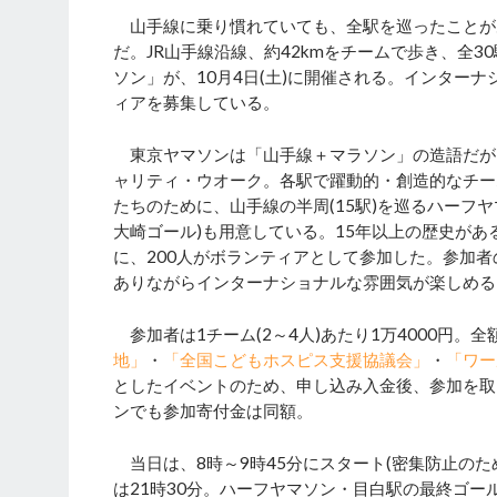
山手線に乗り慣れていても、全駅を巡ったことが
だ。JR山手線沿線、約42kmをチームで歩き、全
ソン」が、10月4日(土)に開催される。インター
ィアを募集している。
東京ヤマソンは「山手線＋マラソン」の造語だが
ャリティ・ウオーク。各駅で躍動的・創造的なチー
たちのために、山手線の半周(15駅)を巡るハーフヤマ
大崎ゴール)も用意している。15年以上の歴史がある
に、200人がボランティアとして参加した。参加
ありながらインターナショナルな雰囲気が楽しめる
参加者は1チーム(2～4人)あたり1万4000円。
地」
・
「全国こどもホスピス支援協議会」
・
「ワー
としたイベントのため、申し込み入金後、参加を取
ンでも参加寄付金は同額。
当日は、8時～9時45分にスタート(密集防止のた
は21時30分。ハーフヤマソン・目白駅の最終ゴー