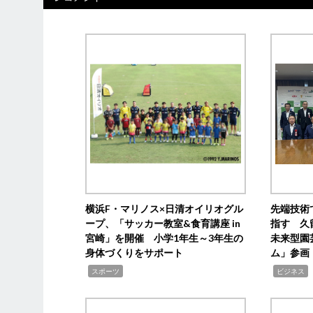
横浜F・マリノス×日清オイリオグル
先端技術
ープ、「サッカー教室&食育講座 in
指す 久
宮崎」を開催 小学1年生～3年生の
未来型園
身体づくりをサポート
ム」参画
,
,
,
スポーツ
ビジネス