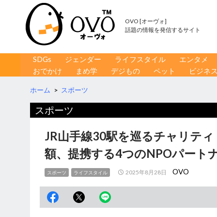
OVO [オーヴォ]
話題の情報を発信するサイト
コンテンツへ移動
検
SDGs
ジェンダー
ライフスタイル
エンタメ
索
おでかけ
まめ学
デジもの
ペット
ビジネ
ホーム
>
スポーツ
スポーツ
JR山手線30駅を巡るチャリテ
額、提携する4つのNPOパート
OVO
2025年8月28日
スポーツ
ライフスタイル