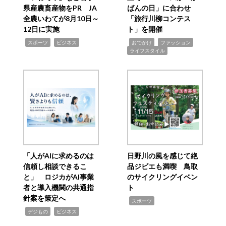
県産農畜産物をPR JA
ばんの日」に合わせ
全農いわてが8月10日～
「旅行川柳コンテス
12日に実施
ト」を開催
,
,
,
,
,
スポーツ
ビジネス
おでかけ
ファッション
ライフスタイル
「人がAIに求めるのは
日野川の風を感じて絶
信頼し相談できるこ
品ジビエも満喫 鳥取
と」 ロジカがAI事業
のサイクリングイベン
者と導入機関の共通指
ト
針案を策定へ
,
スポーツ
,
,
デジもの
ビジネス