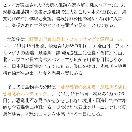
ヒスイが発掘された2カ所の遺跡を読み解く縄文ツアーだ。大
規模な集落跡・長者ヶ原遺跡では火起こしや木の伐採など、縄
文時代の生活体験も実施。普段は非公開の場所へ特別に入室
し、発掘された土器やヒスイを間近で見ることもできる。
地質学は
「紅葉の戸倉山登山～フォッサマグナ満喫コース
～」
（11月15日出発、税込み1万6500円）。戸倉山は、フォッ
サマグナの西端、糸魚川－静岡構造線上に位置する特別な山。
北アルプスや日本海の大パノラマが広がる山頂を目指しなが
ら、日本列島誕生のヒミツに迫る。登山の後は、糸魚川－静岡
構造線が生み出した食と温泉を楽しめる。
そして古生物学の分野は
「君が最初の発見者！糸魚川で挑む
恐竜化石ハンティング」
。（11月15日出発、税込み1万6500
円）。恐竜化石が見つかるかもしれない境川・田海川での本格
的な化石採集に挑戦する。見つけた化石はクリーニングして研
磨体験も。地球のロマンを体感できる一日になる。