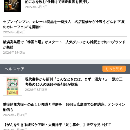
的に水を飲む”仕掛けで適正飲酒を後押し
2026年8月7日
セブン‐イレブン、カレー15商品を一斉投入 名店監修から冷製うどんまで“夏
のカレーフェス”を開催中
2026年8月6日
横浜高島屋で「韓国市場」がスタート 人気グルメから雑貨まで約30ブランド
が集結
2026年8月5日
ヘルスケア
もっと見る
現代書林から新刊『こんなときには、まず、漢方！』 漢方三
考塾の15人の医師や薬剤師が執筆
2026年8月5日
重症筋無力症への正しい知識と理解を 8月8日広島市で公開講座、オンライン
配信も
2026年7月31日
【がんを生きる緩和ケア医・大橋洋平「足し算命」】天空を見上げて
2026年7月28日