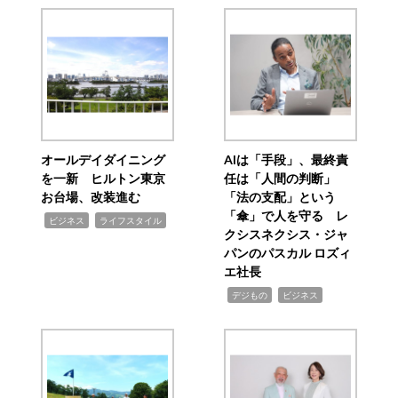
オールデイダイニング
AIは「手段」、最終責
を一新 ヒルトン東京
任は「人間の判断」
お台場、改装進む
「法の支配」という
「傘」で人を守る レ
,
,
ビジネス
ライフスタイル
クシスネクシス・ジャ
パンのパスカル ロズィ
エ社長
,
,
デジもの
ビジネス