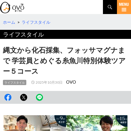
検
索
コ
ン
テ
ホーム
>
ライフスタイル
ン
ライフスタイル
ツ
へ
移
縄文から化石採集、フォッサマグナま
動
で 学芸員とめぐる糸魚川特別体験ツア
ー５コース
OVO
2025年10月30日
ライフスタイル