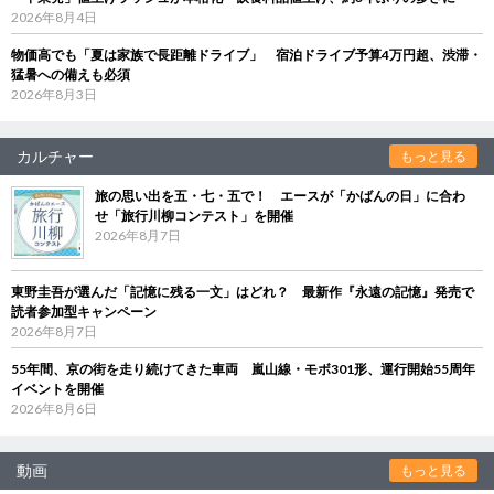
2026年8月4日
物価高でも「夏は家族で長距離ドライブ」 宿泊ドライブ予算4万円超、渋滞・
猛暑への備えも必須
2026年8月3日
カルチャー
もっと見る
旅の思い出を五・七・五で！ エースが「かばんの日」に合わ
せ「旅行川柳コンテスト」を開催
2026年8月7日
東野圭吾が選んだ「記憶に残る一文」はどれ？ 最新作『永遠の記憶』発売で
読者参加型キャンペーン
2026年8月7日
55年間、京の街を走り続けてきた車両 嵐山線・モボ301形、運行開始55周年
イベントを開催
2026年8月6日
動画
もっと見る