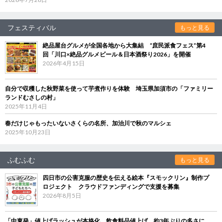
フェスティバル
もっと見る
絶品屋台グルメが全国各地から大集結 “庶民派食フェス”第4
回「川口×絶品グルメビール＆日本酒祭り2026」を開催
2026年4月15日
自分で収穫した秋野菜を使って芋煮作りを体験 埼玉県加須市の「ファミリー
ランドむさしの村」
2025年11月4日
春だけじゃもったいないさくらの名所、加治川で秋のマルシェ
2025年10月23日
ふむふむ
もっと見る
四日市の公害克服の歴史を伝える絵本『スモックリン』制作プ
ロジェクト クラウドファンディングで支援を募集
2026年8月5日
「中東発」値上げラッシュが本格化 飲食料品値上げ、約3年ぶりの多さに