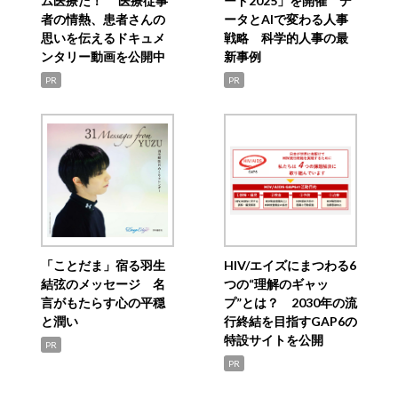
ム医療だ！ 医療従事
ード2025」を開催 デ
者の情熱、患者さんの
ータとAIで変わる人事
思いを伝えるドキュメ
戦略 科学的人事の最
ンタリー動画を公開中
新事例
PR
PR
「ことだま」宿る羽生
HIV/エイズにまつわる6
結弦のメッセージ 名
つの“理解のギャッ
言がもたらす心の平穏
プ”とは？ 2030年の流
と潤い
行終結を目指すGAP6の
特設サイトを公開
PR
PR