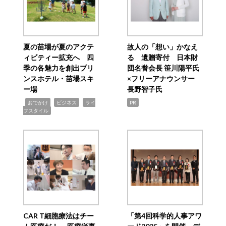
夏の苗場が夏のアクテ
故人の「想い」かなえ
ィビティー拡充へ 四
る 遺贈寄付 日本財
季の各魅力を創出プリ
団名誉会長 笹川陽平氏
ンスホテル・苗場スキ
×フリーアナウンサー
ー場
長野智子氏
,
,
,
おでかけ
ビジネス
ライ
PR
フスタイル
CAR T細胞療法はチー
「第4回科学的人事アワ