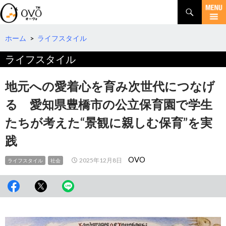
検
索
コ
ン
テ
ホーム
>
ライフスタイル
ン
ライフスタイル
ツ
へ
移
地元への愛着心を育み次世代につなげ
動
る 愛知県豊橋市の公立保育園で学生
たちが考えた“景観に親しむ保育”を実
践
OVO
2025年12月8日
ライフスタイル
社会