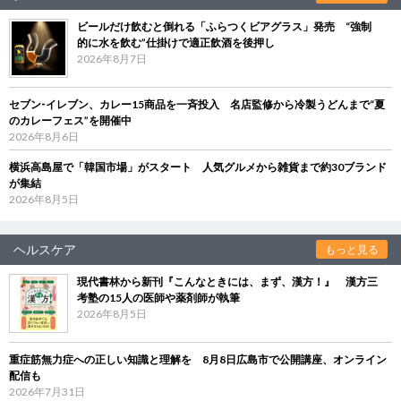
ビールだけ飲むと倒れる「ふらつくビアグラス」発売 “強制
的に水を飲む”仕掛けで適正飲酒を後押し
2026年8月7日
セブン‐イレブン、カレー15商品を一斉投入 名店監修から冷製うどんまで“夏
のカレーフェス”を開催中
2026年8月6日
横浜高島屋で「韓国市場」がスタート 人気グルメから雑貨まで約30ブランド
が集結
2026年8月5日
ヘルスケア
もっと見る
現代書林から新刊『こんなときには、まず、漢方！』 漢方三
考塾の15人の医師や薬剤師が執筆
2026年8月5日
重症筋無力症への正しい知識と理解を 8月8日広島市で公開講座、オンライン
配信も
2026年7月31日