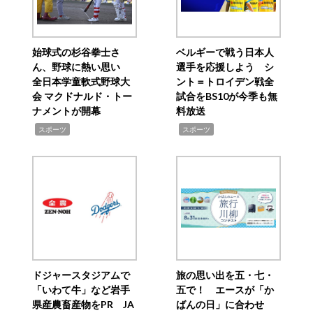
始球式の杉谷拳士さ
ベルギーで戦う日本人
ん、野球に熱い思い
選手を応援しよう シ
全日本学童軟式野球大
ント＝トロイデン戦全
会 マクドナルド・トー
試合をBS10が今季も無
ナメントが開幕
料放送
,
,
スポーツ
スポーツ
ドジャースタジアムで
旅の思い出を五・七・
「いわて牛」など岩手
五で！ エースが「か
県産農畜産物をPR JA
ばんの日」に合わせ