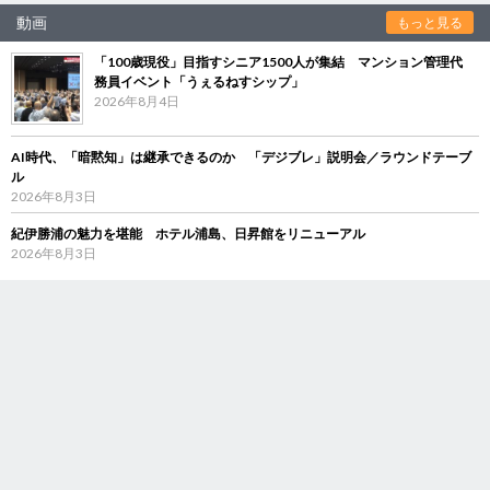
動画
もっと見る
「100歳現役」目指すシニア1500人が集結 マンション管理代
務員イベント「うぇるねすシップ」
2026年8月4日
AI時代、「暗黙知」は継承できるのか 「デジブレ」説明会／ラウンドテーブ
ル
2026年8月3日
紀伊勝浦の魅力を堪能 ホテル浦島、日昇館をリニューアル
2026年8月3日