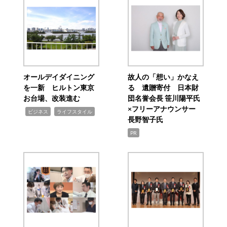
オールデイダイニング
故人の「想い」かなえ
を一新 ヒルトン東京
る 遺贈寄付 日本財
お台場、改装進む
団名誉会長 笹川陽平氏
×フリーアナウンサー
,
,
ビジネス
ライフスタイル
長野智子氏
PR