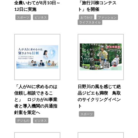
全農いわてが8月10日～
「旅行川柳コンテス
12日に実施
ト」を開催
,
,
,
,
,
スポーツ
ビジネス
おでかけ
ファッション
ライフスタイル
「人がAIに求めるのは
日野川の風を感じて絶
信頼し相談できるこ
品ジビエも満喫 鳥取
と」 ロジカがAI事業
のサイクリングイベン
者と導入機関の共通指
ト
針案を策定へ
,
スポーツ
,
,
デジもの
ビジネス