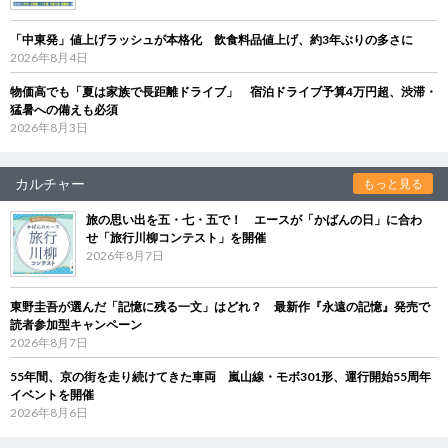
「中東発」値上げラッシュが本格化 飲食料品値上げ、約3年ぶりの多さに
2026年8月4日
物価高でも「夏は家族で長距離ドライブ」 宿泊ドライブ予算4万円超、渋滞・
猛暑への備えも必須
2026年8月3日
カルチャー
もっと見る
旅の思い出を五・七・五で！ エースが「かばんの日」に合わ
せ「旅行川柳コンテスト」を開催
2026年8月7日
東野圭吾が選んだ「記憶に残る一文」はどれ？ 最新作『永遠の記憶』発売で
読者参加型キャンペーン
2026年8月7日
55年間、京の街を走り続けてきた車両 嵐山線・モボ301形、運行開始55周年
イベントを開催
2026年8月6日