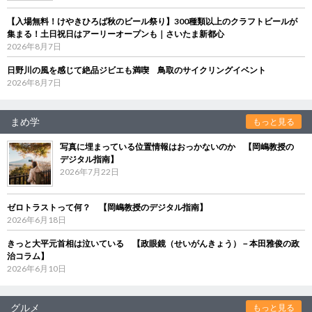
【入場無料！けやきひろば秋のビール祭り】300種類以上のクラフトビールが
集まる！土日祝日はアーリーオープンも｜さいたま新都心
2026年8月7日
日野川の風を感じて絶品ジビエも満喫 鳥取のサイクリングイベント
2026年8月7日
まめ学
もっと見る
写真に埋まっている位置情報はおっかないのか 【岡嶋教授の
デジタル指南】
2026年7月22日
ゼロトラストって何？ 【岡嶋教授のデジタル指南】
2026年6月18日
きっと大平元首相は泣いている 【政眼鏡（せいがんきょう）－本田雅俊の政
治コラム】
2026年6月10日
グルメ
もっと見る