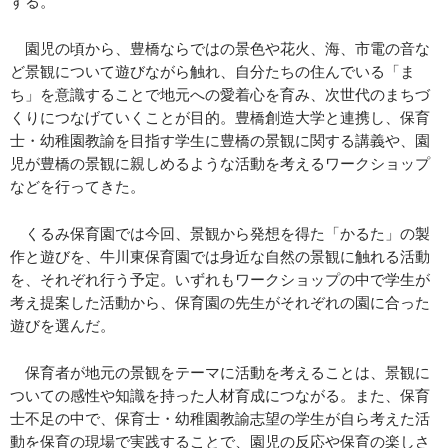
する。
園児の頃から、豊橋ならではの景色や花火、海、市電の音な
ど景観について遊びながら触れ、自分たちの住んでいる「ま
ち」を意識することで地元への愛着心を育み、次世代のまちづ
くりにつなげていくことが目的。豊橋創造大学と連携し、保育
士・幼稚園教諭を目指す学生に豊橋の景観に関する講義や、園
児が豊橋の景観に親しめるような活動を考えるワークショップ
などを行ってきた。
くるみ保育園では今回、景観から発想を得た「かるた」の製
作と遊びを、牛川東保育園では身近な自然の景観に触れる活動
を、それぞれ行う予定。いずれもワークショップの中で学生が
考え提案した活動から、保育園の先生がそれぞれの園に合った
遊びを選んだ。
保育者が地元の景観をテーマに活動を考えることは、景観に
ついての感性や知識を持った人材育成につながる。また、保育
士不足の中で、保育士・幼稚園教諭志望の学生が自ら考えた活
動を保育の現場で実践することで、園児の反応や保育の楽しさ