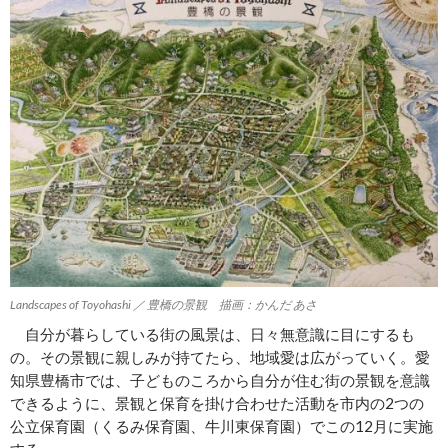
Landscapes of Toyohashi ／ 豊橋の景観 描画：かんだ あさ
自分が暮らしている街の風景は、日々無意識に目にするも
の。その景観に親しみが持てたら、地域愛は広がっていく。愛
知県豊橋市では、子どものころから自分が住む街の景観を意識
できるように、景観と保育を掛け合わせた活動を市内の2つの
公立保育園（くるみ保育園、牛川東保育園）でこの12月に実施