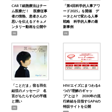
CAR T細胞療法はチー
「第4回科学的人事アワ
ム医療だ！ 医療従事
ード2025」を開催 デ
者の情熱、患者さんの
ータとAIで変わる人事
思いを伝えるドキュメ
戦略 科学的人事の最
ンタリー動画を公開中
新事例
PR
PR
「ことだま」宿る羽生
HIV/エイズにまつわる6
結弦のメッセージ 名
つの“理解のギャッ
言がもたらす心の平穏
プ”とは？ 2030年の流
と潤い
行終結を目指すGAP6の
特設サイトを公開
PR