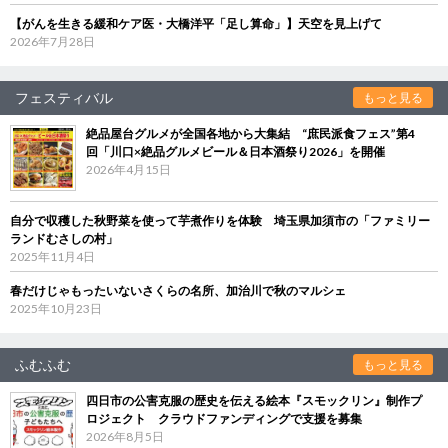
【がんを生きる緩和ケア医・大橋洋平「足し算命」】天空を見上げて
2026年7月28日
フェスティバル
もっと見る
絶品屋台グルメが全国各地から大集結 “庶民派食フェス”第4
回「川口×絶品グルメビール＆日本酒祭り2026」を開催
2026年4月15日
自分で収穫した秋野菜を使って芋煮作りを体験 埼玉県加須市の「ファミリー
ランドむさしの村」
2025年11月4日
春だけじゃもったいないさくらの名所、加治川で秋のマルシェ
2025年10月23日
ふむふむ
もっと見る
四日市の公害克服の歴史を伝える絵本『スモックリン』制作プ
ロジェクト クラウドファンディングで支援を募集
2026年8月5日