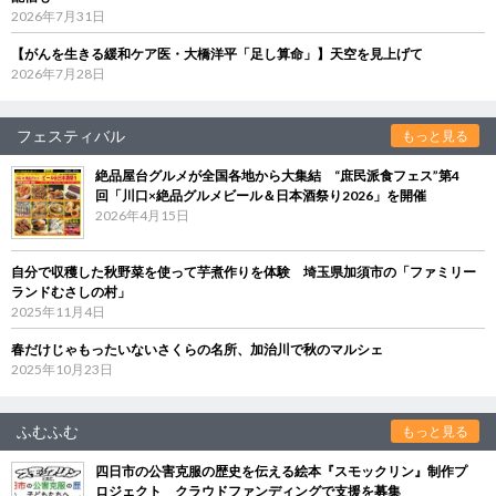
2026年7月31日
【がんを生きる緩和ケア医・大橋洋平「足し算命」】天空を見上げて
2026年7月28日
フェスティバル
もっと見る
絶品屋台グルメが全国各地から大集結 “庶民派食フェス”第4
回「川口×絶品グルメビール＆日本酒祭り2026」を開催
2026年4月15日
自分で収穫した秋野菜を使って芋煮作りを体験 埼玉県加須市の「ファミリー
ランドむさしの村」
2025年11月4日
春だけじゃもったいないさくらの名所、加治川で秋のマルシェ
2025年10月23日
ふむふむ
もっと見る
四日市の公害克服の歴史を伝える絵本『スモックリン』制作プ
ロジェクト クラウドファンディングで支援を募集