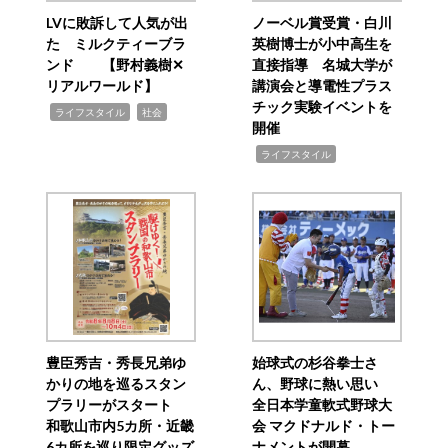
LVに敗訴して人気が出
ノーベル賞受賞・白川
た ミルクティーブラ
英樹博士が小中高生を
ンド 【野村義樹✕
直接指導 名城大学が
リアルワールド】
講演会と導電性プラス
チック実験イベントを
,
,
ライフスタイル
社会
開催
,
ライフスタイル
豊臣秀吉・秀長兄弟ゆ
始球式の杉谷拳士さ
かりの地を巡るスタン
ん、野球に熱い思い
プラリーがスタート
全日本学童軟式野球大
和歌山市内5カ所・近畿
会 マクドナルド・トー
6カ所を巡り限定グッズ
ナメントが開幕