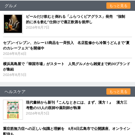
グルメ
もっと見る
ビールだけ飲むと倒れる「ふらつくビアグラス」発売 “強制
的に水を飲む”仕掛けで適正飲酒を後押し
2026年8月7日
セブン‐イレブン、カレー15商品を一斉投入 名店監修から冷製うどんまで“夏
のカレーフェス”を開催中
2026年8月6日
横浜高島屋で「韓国市場」がスタート 人気グルメから雑貨まで約30ブランド
が集結
2026年8月5日
ヘルスケア
もっと見る
現代書林から新刊『こんなときには、まず、漢方！』 漢方三
考塾の15人の医師や薬剤師が執筆
2026年8月5日
重症筋無力症への正しい知識と理解を 8月8日広島市で公開講座、オンライン
配信も