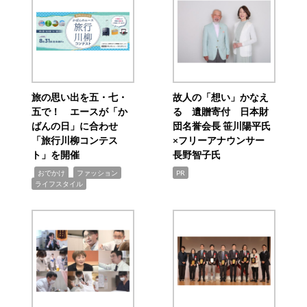
旅の思い出を五・七・
故人の「想い」かなえ
五で！ エースが「か
る 遺贈寄付 日本財
ばんの日」に合わせ
団名誉会長 笹川陽平氏
「旅行川柳コンテス
×フリーアナウンサー
ト」を開催
長野智子氏
,
,
,
おでかけ
ファッション
PR
ライフスタイル