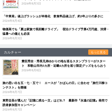
2026年8月5日
「中東発」値上げラッシュが本格化 飲食料品値上げ、約3年ぶりの多さに
2026年8月4日
物価高でも「夏は家族で長距離ドライブ」 宿泊ドライブ予算4万円超、渋滞・
猛暑への備えも必須
2026年8月3日
カルチャー
もっと見る
豊臣秀吉・秀長兄弟ゆかりの地を巡るスタンプラリーがスター
ト 和歌山市内5カ所・近畿6カ所を巡り限定グッズをもらおう
2026年8月8日
旅の思い出を五・七・五で！ エースが「かばんの日」に合わせ「旅行川柳コ
ンテスト」を開催
2026年8月7日
東野圭吾が選んだ「記憶に残る一文」はどれ？ 最新作『永遠の記憶』発売で
読者参加型キャンペーン
2026年8月7日