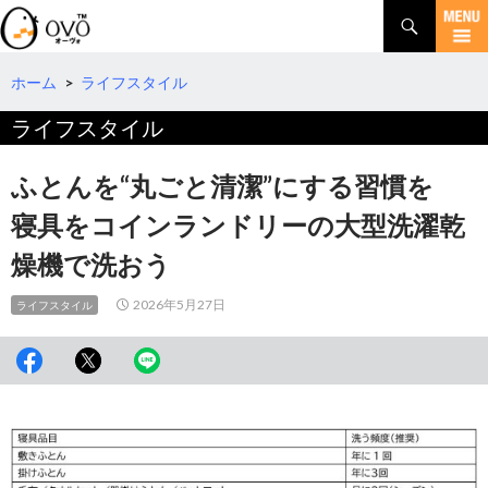
検
索
コ
ン
テ
ホーム
>
ライフスタイル
ン
ライフスタイル
ツ
へ
移
ふとんを“丸ごと清潔”にする習慣を
動
寝具をコインランドリーの大型洗濯乾
燥機で洗おう
2026年5月27日
ライフスタイル