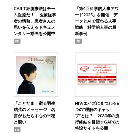
CAR T細胞療法はチー
「第4回科学的人事アワ
ム医療だ！ 医療従事
ード2025」を開催 デ
者の情熱、患者さんの
ータとAIで変わる人事
思いを伝えるドキュメ
戦略 科学的人事の最
ンタリー動画を公開中
新事例
PR
PR
「ことだま」宿る羽生
HIV/エイズにまつわる6
結弦のメッセージ 名
つの“理解のギャッ
言がもたらす心の平穏
プ”とは？ 2030年の流
と潤い
行終結を目指すGAP6の
特設サイトを公開
PR