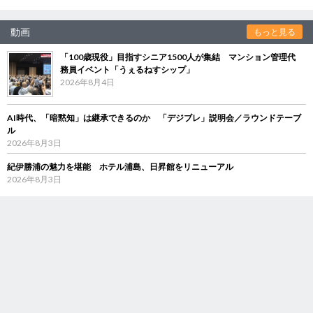
動画
もっと見る
「100歳現役」目指すシニア1500人が集結 マンション管理代
務員イベント「うぇるねすシップ」
2026年8月4日
AI時代、「暗黙知」は継承できるのか 「デジブレ」説明会／ラウンドテーブ
ル
2026年8月3日
紀伊勝浦の魅力を堪能 ホテル浦島、日昇館をリニューアル
2026年8月3日