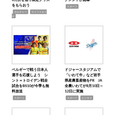
をもらおう
,
スポーツ
,
,
カルチャー
ライフスタイ
ル
ベルギーで戦う日本人
ドジャースタジアムで
選手を応援しよう シ
「いわて牛」など岩手
ント＝トロイデン戦全
県産農畜産物をPR JA
試合をBS10が今季も無
全農いわてが8月10日～
料放送
12日に実施
,
,
,
スポーツ
スポーツ
ビジネス