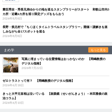
豊臣秀吉・秀長兄弟ゆかりの地を巡るスタンプラリーがスタート 和歌山市内5
カ所・近畿6カ所を巡り限定グッズをもらおう
2026年8月8日
長野・筑北村で「ちくほくタイムトラベルスタンプラリー」開催！謎解きを楽
しみながら全17スポットを巡る
2026年8月8日
まめ学
もっと見る
写真に埋まっている位置情報はおっかないのか 【岡嶋教授の
デジタル指南】
2026年7月22日
ゼロトラストって何？ 【岡嶋教授のデジタル指南】
2026年6月18日
きっと大平元首相は泣いている 【政眼鏡（せいがんきょう）－本田雅俊の政
治コラム】
2026年6月10日