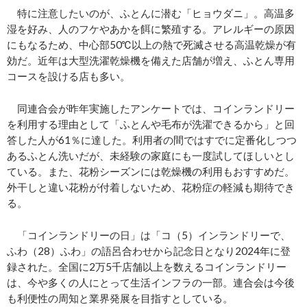
特に注意したいのが、ふとんに潜む「ヒョウダニ」。高温多
湿を好み、人のフケやあかを餌に繁殖する。アレルギーの原因
にもなるため、中心部50℃以上の熱で死滅させる高温乾燥が有
効だ。近年は大型洗濯乾燥機を備えた店舗が増え、ふとん専用
コースを設ける店も多い。
同連合会が昨年実施したアンケートでは、コインランドリー
を利用する理由として「ふとんや毛布が洗濯できるから」と回
答した人が61％に達した。利用者の間ではすでに定番化しつつ
あるふとん洗いだが、未経験の家庭にも一度試してほしいとし
ている。また、花粉シーズンには乾燥機の利用もおすすめだ。
外干しと違い花粉が付着しないため、花粉症の軽減も期待でき
る。
「コインランドリーの日」は「コ（5）インランドリーで、
ふわ（28）ふわ」の語呂合わせから記念日となり2024年に登
録された。全国に2万5千店舗以上を数えるコインランドリー
は、今や多くの人にとって生活インフラの一部。連合会は今後
も利便性の周知と業界発展を目指すとしている。