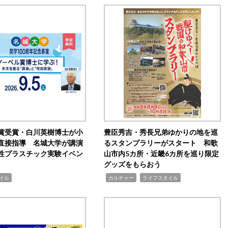
賞受賞・白川英樹博士が小
豊臣秀吉・秀長兄弟ゆかりの地を巡
直接指導 名城大学が講演
るスタンプラリーがスタート 和歌
性プラスチック実験イベン
山市内5カ所・近畿6カ所を巡り限定
グッズをもらおう
,
,
イル
カルチャー
ライフスタイル