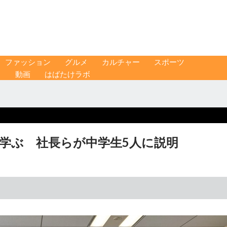
ファッション
グルメ
カルチャー
スポーツ
ス
動画
はばたけラボ
を学ぶ 社長らが中学生5人に説明