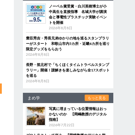
ノーベル賞受賞・白川英樹博士が小
中高生を直接指導 名城大学が講演
会と導電性プラスチック実験イベン
トを開催
2026年8月8日
豊臣秀吉・秀長兄弟ゆかりの地を巡るスタンプラリ
ーがスタート 和歌山市内5カ所・近畿6カ所を巡り
限定グッズをもらおう
2026年8月8日
長野・筑北村で「ちくほくタイムトラベルスタンプ
ラリー」開催！謎解きを楽しみながら全17スポット
を巡る
2026年8月8日
まめ学
もっと見る
写真に埋まっている位置情報はおっ
かないのか 【岡嶋教授のデジタル
指南】
2026年7月22日