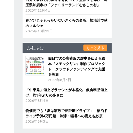
玉県加須市の「ファミリーランドむさしの村」
2025年11月4日
春だけじゃもったいないさくらの名所、加治川で秋
のマルシェ
2025年10月23日
ふむふむ
もっと見る
四日市の公害克服の歴史を伝える絵
本『スモックリン』制作プロジェク
ト クラウドファンディングで支援
を募集
2026年8月5日
「中東発」値上げラッシュが本格化 飲食料品値上
げ、約3年ぶりの多さに
2026年8月4日
物価高でも「夏は家族で長距離ドライブ」 宿泊ド
ライブ予算4万円超、渋滞・猛暑への備えも必須
2026年8月3日