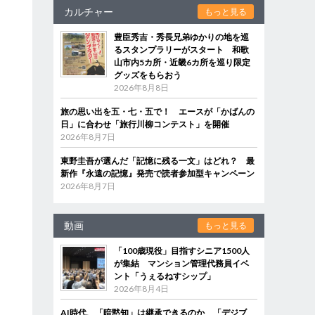
カルチャー
もっと見る
豊臣秀吉・秀長兄弟ゆかりの地を巡
るスタンプラリーがスタート 和歌
山市内5カ所・近畿6カ所を巡り限定
グッズをもらおう
2026年8月8日
旅の思い出を五・七・五で！ エースが「かばんの
日」に合わせ「旅行川柳コンテスト」を開催
2026年8月7日
東野圭吾が選んだ「記憶に残る一文」はどれ？ 最
新作『永遠の記憶』発売で読者参加型キャンペーン
2026年8月7日
動画
もっと見る
「100歳現役」目指すシニア1500人
が集結 マンション管理代務員イベ
ント「うぇるねすシップ」
2026年8月4日
AI時代、「暗黙知」は継承できるのか 「デジブ