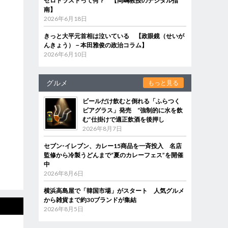
ゼロトラストって何？ 【岡嶋教授のデジタル指
南】
2026年6月18日
きっと大平元首相は泣いている 【政眼鏡（せいが
んきょう）－本田雅俊の政治コラム】
2026年6月10日
グルメ
もっと見る
ビールだけ飲むと倒れる「ふらつく
ビアグラス」発売 “強制的に水を飲
む”仕掛けで適正飲酒を後押し
2026年8月7日
セブン‐イレブン、カレー15商品を一斉投入 名店
監修から冷製うどんまで“夏のカレーフェス”を開催
中
2026年8月6日
横浜高島屋で「韓国市場」がスタート 人気グルメ
から雑貨まで約30ブランドが集結
2026年8月5日