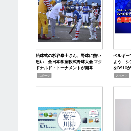
始球式の杉谷拳士さん、野球に熱い
ベルギー
思い 全日本学童軟式野球大会 マク
よう シ
ドナルド・トーナメントが開幕
をBS1
,
,
スポーツ
スポーツ