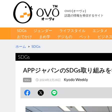
OVO [オーヴォ]
話題の情報を発信するサイト
コンテンツへ移動
検
SDGs
ジェンダー
ライフスタイル
エンタメ
索
おでかけ
まめ学
デジもの
ペット
ビジネ
ホーム
>
SDGs
SDGs
APPジャパンのSDGs取り組み
Kyodo Weekly
2024年2月28日
SDGs