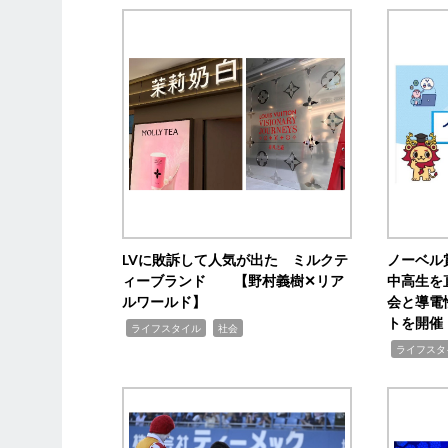
LVに敗訴して人気が出た ミルクテ
ノーベル
ィーブランド 【野村義樹✕リア
中高生を
ルワールド】
会と導電
トを開催
,
,
ライフスタイル
社会
,
ライフスタ