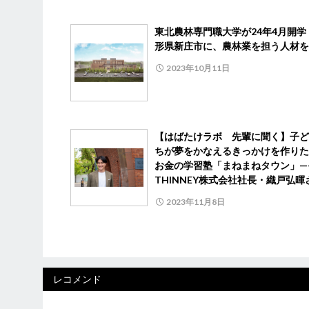
東北農林専門職大学が24年4月開学
形県新庄市に、農林業を担う人材を
2023年10月11日
【はばたけラボ 先輩に聞く】子ど
ちが夢をかなえるきっかけを作り
お金の学習塾「まねまねタウン」—
THINNEY株式会社社長・織戸弘暉
2023年11月8日
レコメンド