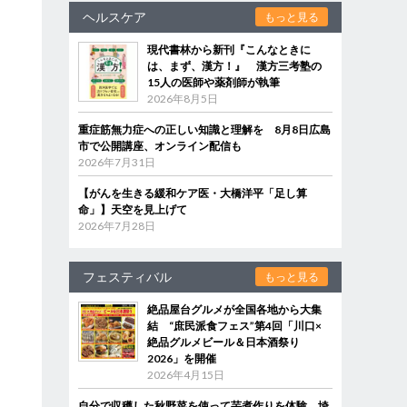
ヘルスケア
もっと見る
現代書林から新刊『こんなときに
は、まず、漢方！』 漢方三考塾の
15人の医師や薬剤師が執筆
2026年8月5日
重症筋無力症への正しい知識と理解を 8月8日広島
市で公開講座、オンライン配信も
2026年7月31日
【がんを生きる緩和ケア医・大橋洋平「足し算
命」】天空を見上げて
2026年7月28日
フェスティバル
もっと見る
絶品屋台グルメが全国各地から大集
結 “庶民派食フェス”第4回「川口×
絶品グルメビール＆日本酒祭り
2026」を開催
2026年4月15日
自分で収穫した秋野菜を使って芋煮作りを体験 埼