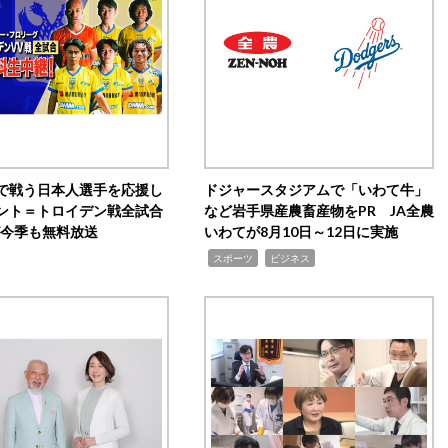
で戦う日本人選手を応援し
ドジャースタジアムで「いわて牛」
ント＝トロイデン戦全試合
など岩手県産農畜産物をPR JA全農
0が今季も無料放送
いわてが8月10日～12日に実施
,
,
スポーツ
ビジネス