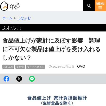
検
索
コ
ン
テ
ホーム
>
ふむふむ
ン
ふむふむ
ツ
へ
移
食品値上げが家計に及ぼす影響 調理
動
に不可欠な製品は値上げを受け入れる
しかない？
OVO
2023年10月17日
ふむふむ
まめ学
ライフスタイル