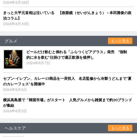
2026年6月18日
きっと大平元首相は泣いている 【政眼鏡（せいがんきょう）－本田雅俊の政
治コラム】
2026年6月10日
グルメ
もっと見る
ビールだけ飲むと倒れる「ふらつくビアグラス」発売 “強制
的に水を飲む”仕掛けで適正飲酒を後押し
2026年8月7日
セブン‐イレブン、カレー15商品を一斉投入 名店監修から冷製うどんまで“夏
のカレーフェス”を開催中
2026年8月6日
横浜高島屋で「韓国市場」がスタート 人気グルメから雑貨まで約30ブランド
が集結
2026年8月5日
ヘルスケア
もっと見る