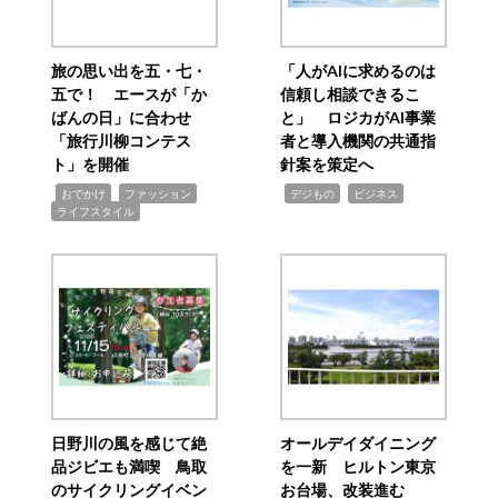
旅の思い出を五・七・
「人がAIに求めるのは
五で！ エースが「か
信頼し相談できるこ
ばんの日」に合わせ
と」 ロジカがAI事業
「旅行川柳コンテス
者と導入機関の共通指
ト」を開催
針案を策定へ
,
,
,
,
,
おでかけ
ファッション
デジもの
ビジネス
ライフスタイル
日野川の風を感じて絶
オールデイダイニング
品ジビエも満喫 鳥取
を一新 ヒルトン東京
のサイクリングイベン
お台場、改装進む