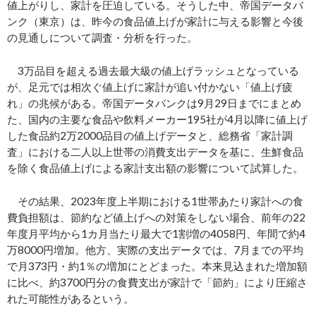
値上がりし、家計を圧迫している。そうした中、帝国データバ
ンク（東京）は、昨今の食品値上げが家計に与える影響と今後
の見通しについて調査・分析を行った。
3万品目を超える過去最大級の値上げラッシュとなっている
が、足元では相次ぐ値上げに家計が追い付かない「値上げ疲
れ」の兆候がある。帝国データバンクは9月29日までにまとめ
た、国内の主要な食品や飲料メーカー195社が4月以降に値上げ
した食品約2万2000品目の値上げデータと、総務省「家計調
査」における二人以上世帯の消費支出データを基に、生鮮食品
を除く食品値上げによる家計支出額の影響について試算した。
その結果、2023年度上半期における1世帯あたり家計への食
費負担額は、節約など値上げへの対策をしない場合、前年の22
年度月平均から1カ月当たり最大で1割増の4058円、年間で約4
万8000円増加。他方、実際の支出データでは、7月までの平均
で月373円・約1％の増加にとどまった。本来見込まれた増加額
に比べ、約3700円分の食費支出が家計で「節約」により圧縮さ
れた可能性があるという。