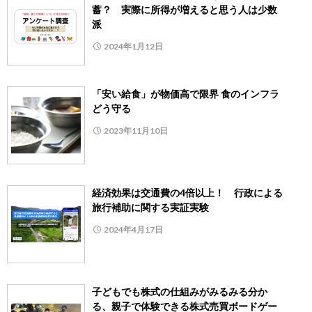
蓄？ 実際に所得が増えると思う人は少数
派
2024年1月12日
「安い給食」が物価高で限界 食のインフラ
どう守る
2023年11月10日
経済効果は交通費の4倍以上！ 行政による
旅行補助に関する実証実験
2024年4月17日
子どもでも株式の仕組みがみるみる分か
る、親子で体験できる株式売買ボードゲー