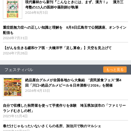
現代書林から新刊『こんなときには、まず、漢方！』 漢方三
考塾の15人の医師や薬剤師が執筆
2026年8月5日
重症筋無力症への正しい知識と理解を 8月8日広島市で公開講座、オンライン
配信も
2026年7月31日
【がんを生きる緩和ケア医・大橋洋平「足し算命」】天空を見上げて
2026年7月28日
フェスティバル
もっと見る
絶品屋台グルメが全国各地から大集結 “庶民派食フェス”第4
回「川口×絶品グルメビール＆日本酒祭り2026」を開催
2026年4月15日
自分で収穫した秋野菜を使って芋煮作りを体験 埼玉県加須市の「ファミリー
ランドむさしの村」
2025年11月4日
春だけじゃもったいないさくらの名所、加治川で秋のマルシェ