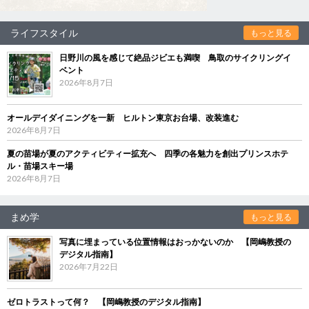
ライフスタイル
もっと見る
日野川の風を感じて絶品ジビエも満喫 鳥取のサイクリングイ
ベント
2026年8月7日
オールデイダイニングを一新 ヒルトン東京お台場、改装進む
2026年8月7日
夏の苗場が夏のアクティビティー拡充へ 四季の各魅力を創出プリンスホテ
ル・苗場スキー場
2026年8月7日
まめ学
もっと見る
写真に埋まっている位置情報はおっかないのか 【岡嶋教授の
デジタル指南】
2026年7月22日
ゼロトラストって何？ 【岡嶋教授のデジタル指南】