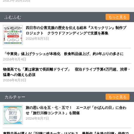
2025年10月23日
ふむふむ
もっと見る
四日市の公害克服の歴史を伝える絵本『スモックリン』制作プ
ロジェクト クラウドファンディングで支援を募集
2026年8月5日
「中東発」値上げラッシュが本格化 飲食料品値上げ、約3年ぶりの多さに
2026年8月4日
物価高でも「夏は家族で長距離ドライブ」 宿泊ドライブ予算4万円超、渋滞・
猛暑への備えも必須
2026年8月3日
カルチャー
もっと見る
旅の思い出を五・七・五で！ エースが「かばんの日」に合わ
せ「旅行川柳コンテスト」を開催
2026年8月7日
東野圭吾が選んだ「記憶に残る一文」はどれ？ 最新作『永遠の記憶』発売で