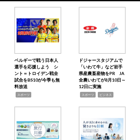
ベルギーで戦う日本人
ドジャースタジアムで
選手を応援しよう シ
「いわて牛」など岩手
ント＝トロイデン戦全
県産農畜産物をPR JA
試合をBS10が今季も無
全農いわてが8月10日～
料放送
12日に実施
,
,
,
スポーツ
スポーツ
ビジネス