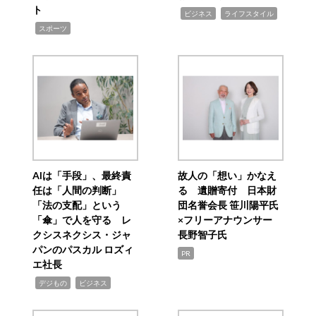
ト
,
,
ビジネス
ライフスタイル
,
スポーツ
AIは「手段」、最終責
故人の「想い」かなえ
任は「人間の判断」
る 遺贈寄付 日本財
「法の支配」という
団名誉会長 笹川陽平氏
「傘」で人を守る レ
×フリーアナウンサー
クシスネクシス・ジャ
長野智子氏
パンのパスカル ロズィ
PR
エ社長
,
,
デジもの
ビジネス