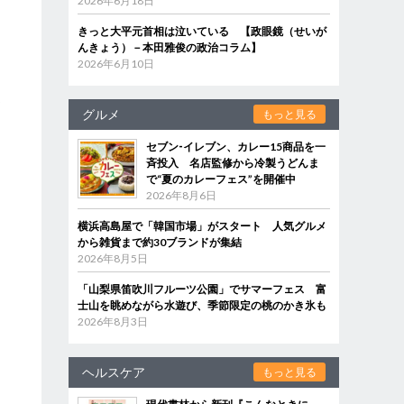
2026年6月18日
きっと大平元首相は泣いている 【政眼鏡（せいが
んきょう）－本田雅俊の政治コラム】
2026年6月10日
う
グルメ
もっと見る
セブン‐イレブン、カレー15商品を一
斉投入 名店監修から冷製うどんま
で“夏のカレーフェス”を開催中
2026年8月6日
横浜高島屋で「韓国市場」がスタート 人気グルメ
から雑貨まで約30ブランドが集結
2026年8月5日
「山梨県笛吹川フルーツ公園」でサマーフェス 富
士山を眺めながら水遊び、季節限定の桃のかき氷も
2026年8月3日
ヘルスケア
もっと見る