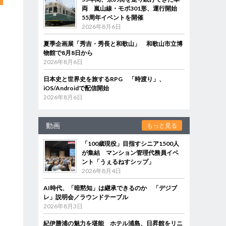
両 嵐山線・モボ301形、運行開始
55周年イベントを開催
2026年8月6日
夏季企画展「秀吉・秀長と和歌山」 和歌山市立博
物館で8月8日から
2026年8月6日
日本史と世界史を旅するRPG 「時渡り」、
iOS/Androidで配信開始
2026年8月6日
動画
もっと見る
「100歳現役」目指すシニア1500人
が集結 マンション管理代務員イベ
ント「うぇるねすシップ」
2026年8月4日
AI時代、「暗黙知」は継承できるのか 「デジブ
レ」説明会／ラウンドテーブル
2026年8月3日
紀伊勝浦の魅力を堪能 ホテル浦島、日昇館をリニ