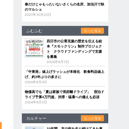
春だけじゃもったいないさくらの名所、加治川で秋
のマルシェ
2025年10月23日
や
食
ふむふむ
もっと見る
四日市の公害克服の歴史を伝える絵
本『スモックリン』制作プロジェク
。
ト クラウドファンディングで支援
を募集
2026年8月5日
「中東発」値上げラッシュが本格化 飲食料品値上
げ、約3年ぶりの多さに
2026年8月4日
物価高でも「夏は家族で長距離ドライブ」 宿泊ド
ライブ予算4万円超、渋滞・猛暑への備えも必須
2026年8月3日
カルチャー
もっと見る
55年間、京の街を走り続けてきた車