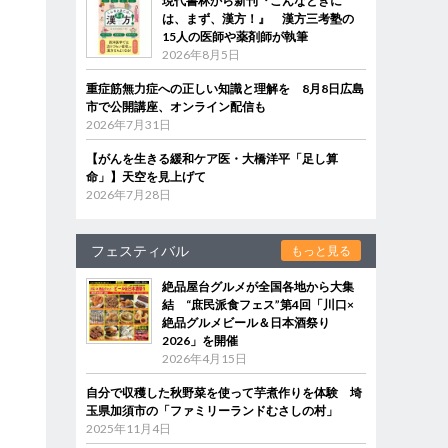
現代書林から新刊『こんなときに
は、まず、漢方！』 漢方三考塾の
15人の医師や薬剤師が執筆
2026年8月5日
重症筋無力症への正しい知識と理解を 8月8日広島
市で公開講座、オンライン配信も
2026年7月31日
【がんを生きる緩和ケア医・大橋洋平「足し算
命」】天空を見上げて
2026年7月28日
フェスティバル
もっと見る
絶品屋台グルメが全国各地から大集
結 “庶民派食フェス”第4回「川口×
絶品グルメビール＆日本酒祭り
2026」を開催
2026年4月15日
自分で収穫した秋野菜を使って芋煮作りを体験 埼
玉県加須市の「ファミリーランドむさしの村」
2025年11月4日