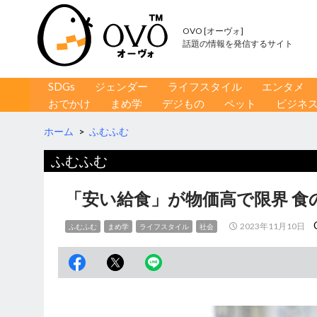
OVO [オーヴォ]
話題の情報を発信するサイト
コンテンツへ移動
検
SDGs
ジェンダー
ライフスタイル
エンタメ
索
おでかけ
まめ学
デジもの
ペット
ビジネ
ホーム
>
ふむふむ
ふむふむ
「安い給食」が物価高で限界 食
2023年11月10日
ふむふむ
まめ学
ライフスタイル
社会