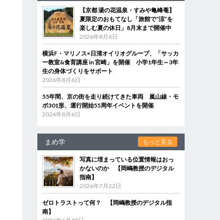
【京都 湯の花温泉・すみや亀峰菴】
夏限定のおもてなし「旅館で“涼”を
楽しむ夏の休日」8月末まで開催中
2026年8月6日
横浜F・マリノス×日清オイリオグループ、「サッカ
ー教室&食育講座 in 宮崎」を開催 小学1年生～3年
生の身体づくりをサポート
2026年8月6日
55年間、京の街を走り続けてきた車両 嵐山線・モ
ボ301形、運行開始55周年イベントを開催
2026年8月6日
まめ学
もっと見る
写真に埋まっている位置情報はおっ
かないのか 【岡嶋教授のデジタル
指南】
2026年7月22日
ゼロトラストって何？ 【岡嶋教授のデジタル指
南】