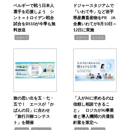
ベルギーで戦う日本人
ドジャースタジアムで
選手を応援しよう シ
「いわて牛」など岩手
ント＝トロイデン戦全
県産農畜産物をPR JA
試合をBS10が今季も無
全農いわてが8月10日～
料放送
12日に実施
,
,
,
スポーツ
スポーツ
ビジネス
旅の思い出を五・七・
「人がAIに求めるのは
五で！ エースが「か
信頼し相談できるこ
ばんの日」に合わせ
と」 ロジカがAI事業
「旅行川柳コンテス
者と導入機関の共通指
ト」を開催
針案を策定へ
,
,
,
,
,
おでかけ
ファッション
デジもの
ビジネス