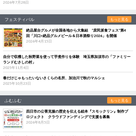
2026年7月28日
フェスティバル
もっと見る
絶品屋台グルメが全国各地から大集結 “庶民派食フェス”第4
回「川口×絶品グルメビール＆日本酒祭り2026」を開催
2026年4月15日
自分で収穫した秋野菜を使って芋煮作りを体験 埼玉県加須市の「ファミリー
ランドむさしの村」
2025年11月4日
春だけじゃもったいないさくらの名所、加治川で秋のマルシェ
2025年10月23日
ふむふむ
もっと見る
四日市の公害克服の歴史を伝える絵本『スモックリン』制作プ
ロジェクト クラウドファンディングで支援を募集
2026年8月5日