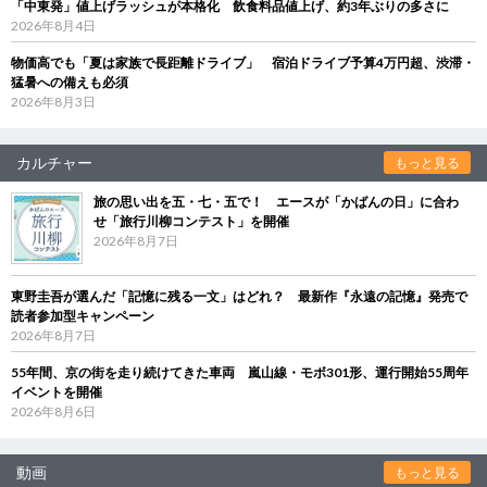
「中東発」値上げラッシュが本格化 飲食料品値上げ、約3年ぶりの多さに
2026年8月4日
物価高でも「夏は家族で長距離ドライブ」 宿泊ドライブ予算4万円超、渋滞・
猛暑への備えも必須
2026年8月3日
カルチャー
もっと見る
旅の思い出を五・七・五で！ エースが「かばんの日」に合わ
せ「旅行川柳コンテスト」を開催
2026年8月7日
東野圭吾が選んだ「記憶に残る一文」はどれ？ 最新作『永遠の記憶』発売で
読者参加型キャンペーン
2026年8月7日
55年間、京の街を走り続けてきた車両 嵐山線・モボ301形、運行開始55周年
イベントを開催
2026年8月6日
動画
もっと見る