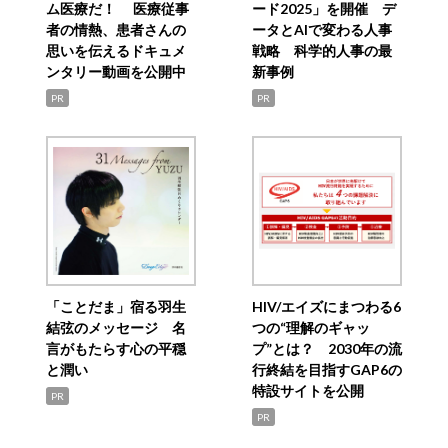
ム医療だ！ 医療従事
ード2025」を開催 デ
者の情熱、患者さんの
ータとAIで変わる人事
思いを伝えるドキュメ
戦略 科学的人事の最
ンタリー動画を公開中
新事例
PR
PR
「ことだま」宿る羽生
HIV/エイズにまつわる6
結弦のメッセージ 名
つの“理解のギャッ
言がもたらす心の平穏
プ”とは？ 2030年の流
と潤い
行終結を目指すGAP6の
特設サイトを公開
PR
PR