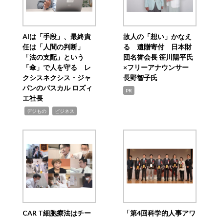
AIは「手段」、最終責
故人の「想い」かなえ
任は「人間の判断」
る 遺贈寄付 日本財
「法の支配」という
団名誉会長 笹川陽平氏
「傘」で人を守る レ
×フリーアナウンサー
クシスネクシス・ジャ
長野智子氏
パンのパスカル ロズィ
PR
エ社長
,
,
デジもの
ビジネス
CAR T細胞療法はチー
「第4回科学的人事アワ