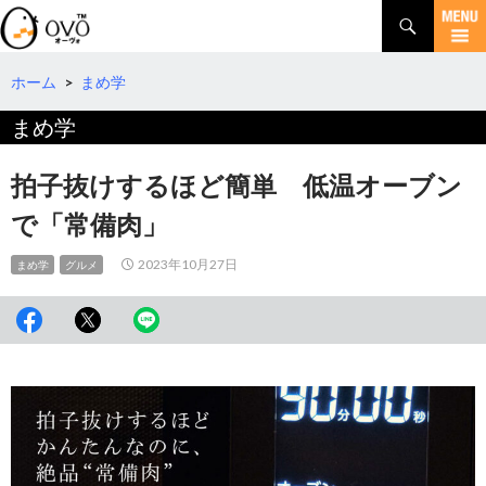
検
索
コ
ン
テ
ホーム
>
まめ学
ン
まめ学
ツ
へ
移
拍子抜けするほど簡単 低温オーブン
動
で「常備肉」
2023年10月27日
まめ学
グルメ