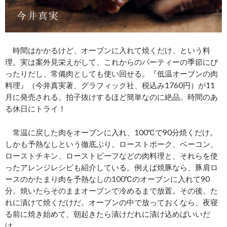
時間はかかるけど、オーブンに入れて焼くだけ、という料
理。実は案外見栄えがして、これからのパーティーの季節にぴ
ったりだし、常備肉としても使い回せる。『低温オーブンの肉
料理』（今井真実著、グラフィック社、税込み1760円）が11
月に発売される。拍子抜けするほど簡単なのに絶品。時間のあ
る休日にトライ！
常温に戻した肉をオーブンに入れ、100℃で90分焼くだけ。
しかも予熱なしという徹底ぶり。ローストポーク、ベーコン、
ローストチキン、ローストビーフなどの肉料理と、それらを使
ったアレンジレシピも紹介している。例えば焼豚なら、豚肩ロ
ースのかたまり肉を予熱なしの100℃のオーブンに入れて90
分。焼いたらそのままオーブンで冷めるまで放置。その後、た
れに漬けて焼くだけだ。オーブンの中で放っておくなら、夜寝
る前に焼き始めて、朝起きたら漬けだれに漬け込めばいいだ
け。