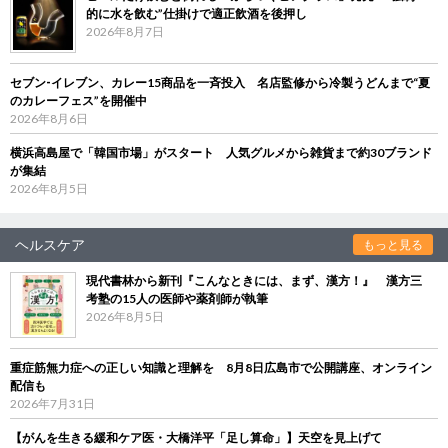
的に水を飲む”仕掛けで適正飲酒を後押し
2026年8月7日
セブン‐イレブン、カレー15商品を一斉投入 名店監修から冷製うどんまで“夏
のカレーフェス”を開催中
2026年8月6日
横浜高島屋で「韓国市場」がスタート 人気グルメから雑貨まで約30ブランド
が集結
2026年8月5日
ヘルスケア
もっと見る
現代書林から新刊『こんなときには、まず、漢方！』 漢方三
考塾の15人の医師や薬剤師が執筆
2026年8月5日
重症筋無力症への正しい知識と理解を 8月8日広島市で公開講座、オンライン
配信も
2026年7月31日
【がんを生きる緩和ケア医・大橋洋平「足し算命」】天空を見上げて