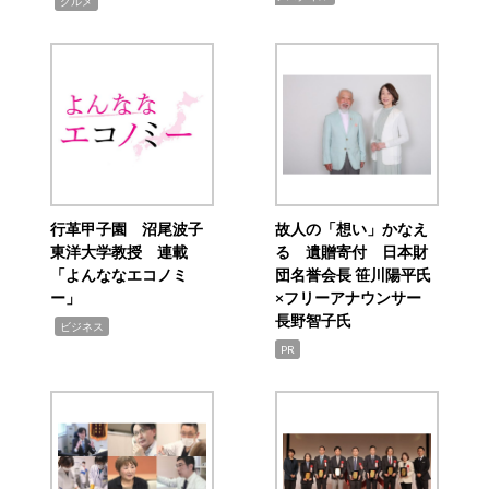
,
グルメ
行革甲子園 沼尾波子
故人の「想い」かなえ
東洋大学教授 連載
る 遺贈寄付 日本財
「よんななエコノミ
団名誉会長 笹川陽平氏
ー」
×フリーアナウンサー
長野智子氏
,
ビジネス
PR