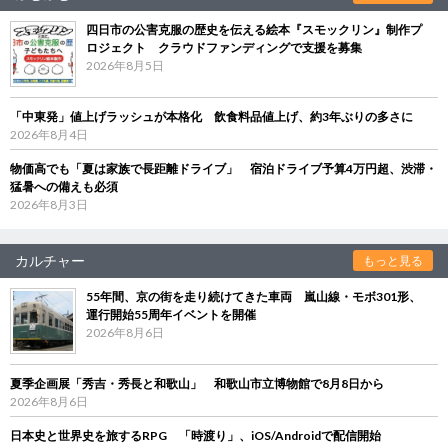
四日市の公害克服の歴史を伝える絵本『スモックリン』制作プ
ロジェクト クラウドファンディングで支援を募集
2026年8月5日
「中東発」値上げラッシュが本格化 飲食料品値上げ、約3年ぶりの多さに
2026年8月4日
物価高でも「夏は家族で長距離ドライブ」 宿泊ドライブ予算4万円超、渋滞・
猛暑への備えも必須
2026年8月3日
カルチャー
もっと見る
55年間、京の街を走り続けてきた車両 嵐山線・モボ301形、
運行開始55周年イベントを開催
2026年8月6日
夏季企画展「秀吉・秀長と和歌山」 和歌山市立博物館で8月8日から
2026年8月6日
日本史と世界史を旅するRPG 「時渡り」、iOS/Androidで配信開始