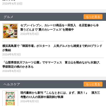
2026年6月10日
グルメ
もっと見る
セブン‐イレブン、カレー15商品を一斉投入 名店監修から冷
製うどんまで“夏のカレーフェス”を開催中
2026年8月6日
横浜高島屋で「韓国市場」がスタート 人気グルメから雑貨まで約30ブランド
が集結
2026年8月5日
「山梨県笛吹川フルーツ公園」でサマーフェス 富士山を眺めながら水遊び、
季節限定の桃のかき氷も
2026年8月3日
ヘルスケア
もっと見る
現代書林から新刊『こんなときには、まず、漢方！』 漢方三
考塾の15人の医師や薬剤師が執筆
2026年8月5日