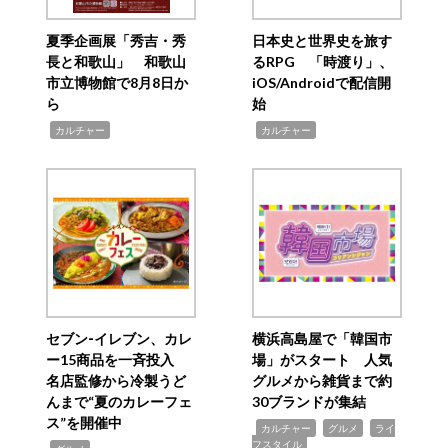
夏季企画展「秀吉・秀
日本史と世界史を旅す
長と和歌山」 和歌山
るRPG 「時渡り」、
市立博物館で8月8日か
iOS/Androidで配信開
ら
始
,
,
カルチャー
カルチャー
セブン‐イレブン、カレ
横浜高島屋で「韓国市
ー15商品を一斉投入
場」がスタート 人気
名店監修から冷製うど
グルメから雑貨まで約
んまで“夏のカレーフェ
30ブランドが集結
ス”を開催中
,
,
,
カルチャー
グルメ
ライ
フスタイル