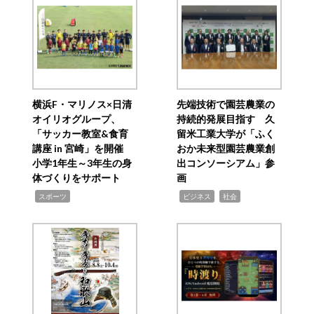
横浜F・マリノス×日清
先端技術で園芸農業の
オイリオグループ、
持続的発展目指す 久
「サッカー教室&食育
留米工業大学が「ふく
講座 in 宮崎」を開催
おか未来型園芸農業創
小学1年生～3年生の身
出コンソーシアム」参
体づくりをサポート
画
,
,
,
スポーツ
ビジネス
社会