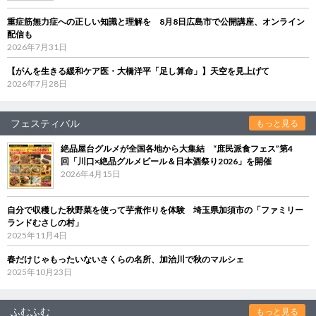
重症筋無力症への正しい知識と理解を 8月8日広島市で公開講座、オンライン
配信も
2026年7月31日
【がんを生きる緩和ケア医・大橋洋平「足し算命」】天空を見上げて
2026年7月28日
フェスティバル
もっと見る
絶品屋台グルメが全国各地から大集結 “庶民派食フェス”第4
回「川口×絶品グルメビール＆日本酒祭り2026」を開催
2026年4月15日
自分で収穫した秋野菜を使って芋煮作りを体験 埼玉県加須市の「ファミリー
ランドむさしの村」
2025年11月4日
春だけじゃもったいないさくらの名所、加治川で秋のマルシェ
2025年10月23日
ふむふむ
もっと見る