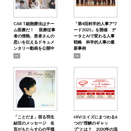
CAR T細胞療法はチー
「第4回科学的人事アワ
ム医療だ！ 医療従事
ード2025」を開催 デ
者の情熱、患者さんの
ータとAIで変わる人事
思いを伝えるドキュメ
戦略 科学的人事の最
ンタリー動画を公開中
新事例
PR
PR
「ことだま」宿る羽生
HIV/エイズにまつわる6
結弦のメッセージ 名
つの“理解のギャッ
言がもたらす心の平穏
プ”とは？ 2030年の流