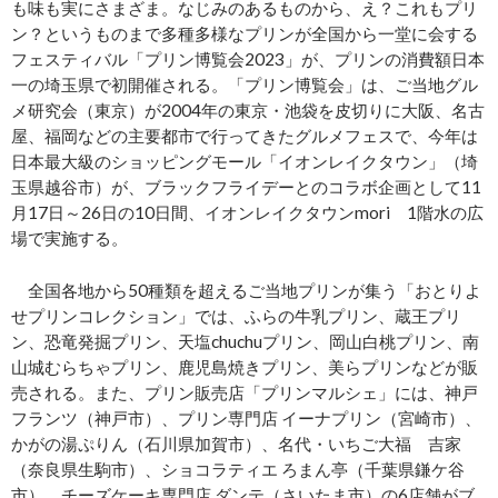
も味も実にさまざま。なじみのあるものから、え？これもプリ
ン？というものまで多種多様なプリンが全国から一堂に会する
フェスティバル「プリン博覧会2023」が、プリンの消費額日本
一の埼玉県で初開催される。「プリン博覧会」は、ご当地グル
メ研究会（東京）が2004年の東京・池袋を皮切りに大阪、名古
屋、福岡などの主要都市で行ってきたグルメフェスで、今年は
日本最大級のショッピングモール「イオンレイクタウン」（埼
玉県越谷市）が、ブラックフライデーとのコラボ企画として11
月17日～26日の10日間、イオンレイクタウンmori 1階水の広
場で実施する。
全国各地から50種類を超えるご当地プリンが集う「おとりよ
せプリンコレクション」では、ふらの牛乳プリン、蔵王プリ
ン、恐竜発掘プリン、天塩chuchuプリン、岡山白桃プリン、南
山城むらちゃプリン、鹿児島焼きプリン、美らプリンなどが販
売される。また、プリン販売店「プリンマルシェ」には、神戸
フランツ（神戸市）、プリン専門店 イーナプリン（宮崎市）、
かがの湯ぷりん（石川県加賀市）、名代・いちご大福 吉家
（奈良県生駒市）、ショコラティエ ろまん亭（千葉県鎌ケ谷
市）、チーズケーキ専門店 ダンテ（さいたま市）の6店舗がブ