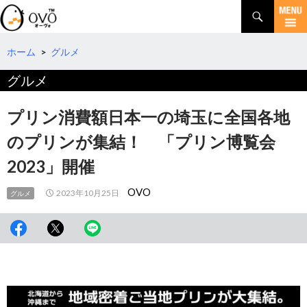
検
索
コ
ン
テ
ホーム
>
グルメ
ン
グルメ
ツ
へ
移
プリン消費額日本一の埼玉に全国各地
動
のプリンが集結！ 「プリン博覧会
2023」開催
OVO
2023年10月25日
グルメ