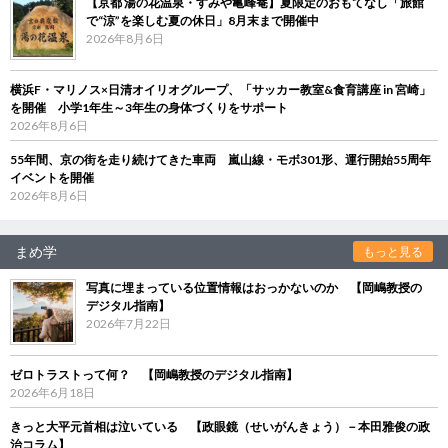
【京都 湯の花温泉・すみや亀峰菴】夏限定のおもてなし「旅館
で“涼”を楽しむ夏の休日」8月末まで開催中
2026年8月6日
横浜F・マリノス×日清オイリオグループ、「サッカー教室&食育講座 in 宮崎」
を開催 小学1年生～3年生の身体づくりをサポート
2026年8月6日
55年間、京の街を走り続けてきた車両 嵐山線・モボ301形、運行開始55周年
イベントを開催
2026年8月6日
まめ学
もっと見る
写真に埋まっている位置情報はおっかないのか 【岡嶋教授の
デジタル指南】
2026年7月22日
ゼロトラストって何？ 【岡嶋教授のデジタル指南】
2026年6月18日
きっと大平元首相は泣いている 【政眼鏡（せいがんきょう）－本田雅俊の政
治コラム】