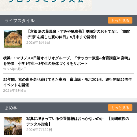
ライフスタイル
もっと見る
【京都 湯の花温泉・すみや亀峰菴】夏限定のおもてなし「旅館
で“涼”を楽しむ夏の休日」8月末まで開催中
2026年8月6日
横浜F・マリノス×日清オイリオグループ、「サッカー教室&食育講座 in 宮崎」
を開催 小学1年生～3年生の身体づくりをサポート
2026年8月6日
55年間、京の街を走り続けてきた車両 嵐山線・モボ301形、運行開始55周年
イベントを開催
2026年8月6日
まめ学
もっと見る
写真に埋まっている位置情報はおっかないのか 【岡嶋教授の
デジタル指南】
2026年7月22日