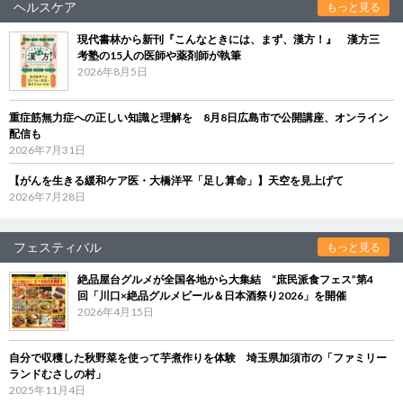
ヘルスケア
もっと見る
現代書林から新刊『こんなときには、まず、漢方！』 漢方三
考塾の15人の医師や薬剤師が執筆
2026年8月5日
重症筋無力症への正しい知識と理解を 8月8日広島市で公開講座、オンライン
配信も
2026年7月31日
【がんを生きる緩和ケア医・大橋洋平「足し算命」】天空を見上げて
2026年7月28日
フェスティバル
もっと見る
絶品屋台グルメが全国各地から大集結 “庶民派食フェス”第4
回「川口×絶品グルメビール＆日本酒祭り2026」を開催
2026年4月15日
自分で収穫した秋野菜を使って芋煮作りを体験 埼玉県加須市の「ファミリー
ランドむさしの村」
2025年11月4日