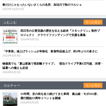
春だけじゃもったいないさくらの名所、加治川で秋のマルシェ
2025年10月23日
ふむふむ
もっと見る
四日市の公害克服の歴史を伝える絵本『スモックリン』制作プ
ロジェクト クラウドファンディングで支援を募集
2026年8月5日
「中東発」値上げラッシュが本格化 飲食料品値上げ、約3年ぶりの多さに
2026年8月4日
物価高でも「夏は家族で長距離ドライブ」 宿泊ドライブ予算4万円超、渋滞・
猛暑への備えも必須
2026年8月3日
カルチャー
もっと見る
55年間、京の街を走り続けてきた車両 嵐山線・モボ301形、
運行開始55周年イベントを開催
2026年8月6日