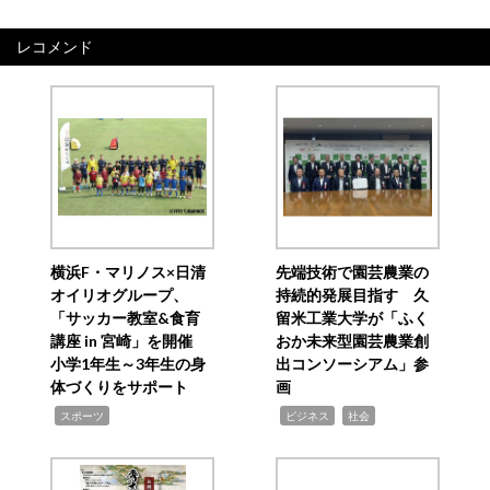
レコメンド
横浜F・マリノス×日清
先端技術で園芸農業の
オイリオグループ、
持続的発展目指す 久
「サッカー教室&食育
留米工業大学が「ふく
講座 in 宮崎」を開催
おか未来型園芸農業創
小学1年生～3年生の身
出コンソーシアム」参
体づくりをサポート
画
,
,
,
スポーツ
ビジネス
社会