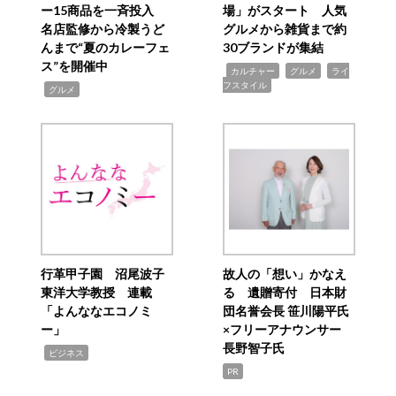
ー15商品を一斉投入
場」がスタート 人気
名店監修から冷製うど
グルメから雑貨まで約
んまで“夏のカレーフェ
30ブランドが集結
ス”を開催中
,
,
,
カルチャー
グルメ
ライ
フスタイル
,
グルメ
行革甲子園 沼尾波子
故人の「想い」かなえ
東洋大学教授 連載
る 遺贈寄付 日本財
「よんななエコノミ
団名誉会長 笹川陽平氏
ー」
×フリーアナウンサー
長野智子氏
,
ビジネス
PR