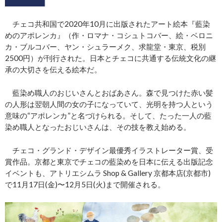
チェコ共和国で2020年10月に出版されたアート絵本『藍染
めのアポレンカ』（作・ロマナ・コシュトコバー、絵・ベロニ
カ・ブルコバー、ヤン・シュラーメク、求龍堂・東京、税別
2500円）が刊行された。日本とチェコに共通する伝統文化の継
承の大切さを伝える絵本だ。
藍染め職人のおじいさんとおばあさん。森で見つけた赤い髪
の人形は翌朝人間の女の子になっていて、光明を持つ人という
意味の“アポレンカ”と名づけられる。そして、たった一人の藍
染め職人となったおじいさんは、その技を教え始める。
チェコ・グランド・デザイン最優秀イラストレーター賞、受
賞作品。京都と東京でチェコの藍染めを日本に伝える出版記念
イベントも、アトリエシムラ Shop & Gallery 京都本店(京都市)
で11月17日(金)〜12月5日(火)まで開催される。