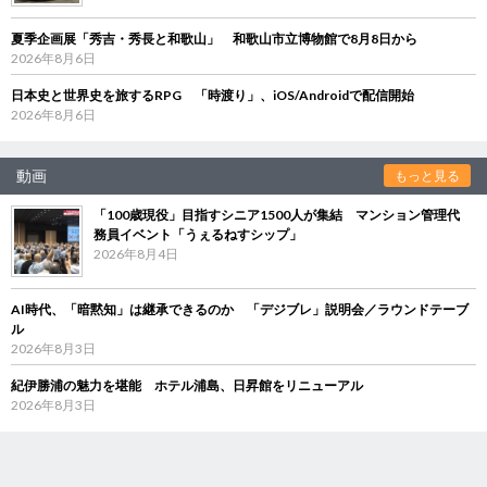
夏季企画展「秀吉・秀長と和歌山」 和歌山市立博物館で8月8日から
2026年8月6日
日本史と世界史を旅するRPG 「時渡り」、iOS/Androidで配信開始
2026年8月6日
動画
もっと見る
「100歳現役」目指すシニア1500人が集結 マンション管理代
務員イベント「うぇるねすシップ」
2026年8月4日
AI時代、「暗黙知」は継承できるのか 「デジブレ」説明会／ラウンドテーブ
ル
2026年8月3日
紀伊勝浦の魅力を堪能 ホテル浦島、日昇館をリニューアル
2026年8月3日