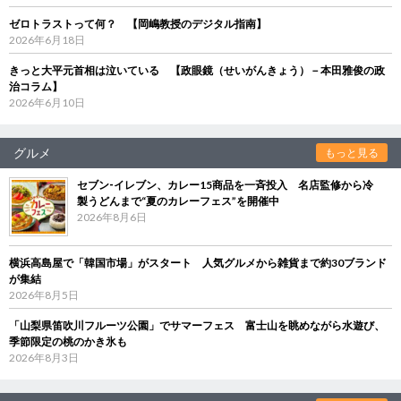
ゼロトラストって何？ 【岡嶋教授のデジタル指南】
2026年6月18日
きっと大平元首相は泣いている 【政眼鏡（せいがんきょう）－本田雅俊の政
治コラム】
2026年6月10日
グルメ
もっと見る
セブン‐イレブン、カレー15商品を一斉投入 名店監修から冷
製うどんまで“夏のカレーフェス”を開催中
2026年8月6日
横浜高島屋で「韓国市場」がスタート 人気グルメから雑貨まで約30ブランド
が集結
2026年8月5日
「山梨県笛吹川フルーツ公園」でサマーフェス 富士山を眺めながら水遊び、
季節限定の桃のかき氷も
2026年8月3日