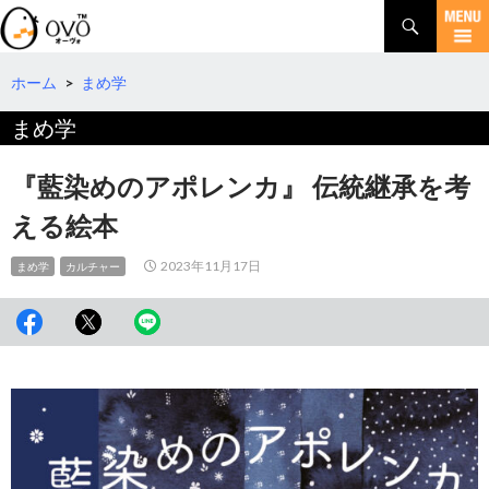
検
索
コ
ン
テ
ホーム
>
まめ学
ン
まめ学
ツ
へ
移
『藍染めのアポレンカ』 伝統継承を考
動
える絵本
2023年11月17日
まめ学
カルチャー