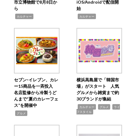
市立博物館で8月8日か
iOS/Androidで配信開
ら
始
,
,
カルチャー
カルチャー
セブン‐イレブン、カレ
横浜高島屋で「韓国市
ー15商品を一斉投入
場」がスタート 人気
名店監修から冷製うど
グルメから雑貨まで約
んまで“夏のカレーフェ
30ブランドが集結
ス”を開催中
,
,
,
カルチャー
グルメ
ライ
フスタイル
,
グルメ