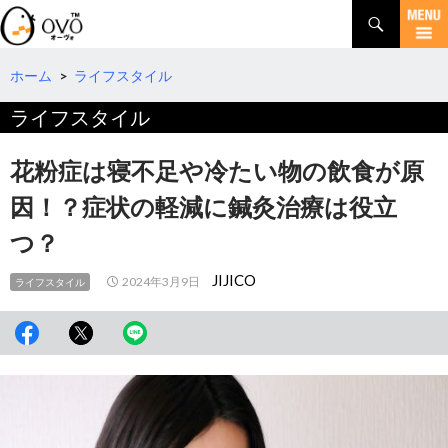
検
索
コ
ン
テ
ホーム
>
ライフスタイル
ン
ライフスタイル
ツ
へ
移
花粉症は寝不足や冷たい物の飲食が原
動
因！？症状の軽減に鍼灸治療は役立
つ？
JIJICO
2024年3月9日
ライフスタイル