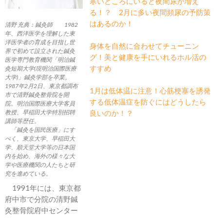
寒いところにいると夜間尿が増え
る！？ 2月に多い夜間頻尿の予防策
はあるのか！
清野 充典：鍼灸師 1982
年、西洋医学を理解した東
洋医学者の育成を目指し世
身体を自然に合わせてチューニン
界で初めて設立された鍼灸
グ！美と健康を手にいれるホル活の
医学専門教育機関「明治鍼
すすめ
灸短期大学(現明治国際医療
大学)」鍼灸学部を卒業。
1987年2月2日、東京都調布
1月は低体温に注意！心筋梗塞を誘発
市で清野鍼灸整骨院を開
する低体温症を防ぐにはどうしたら
院。明治国際医療大学客員
教授、早稲田大学特別招聘
良いのか！？
講師等歴任。
「鍼灸を国民医療」にす
べく、東京大学、早稲田大
学、順天堂大学等の日本国
内を始め、海外の様々な大
学や医療機関の人たちと研
究を進めている。
1991年には、東京都
府中市で分院の清野鍼
灸整骨院府中センター