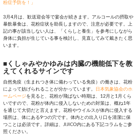
粉症予防を！」
3月4月は、歓送迎会等で宴会が続きます。アルコールの摂取や
暴飲暴食は、花粉症状を助長しますので、注意が必要です。上
記の事が該当しない人は、「くらしと養生」を参考にしながら
身体に負担が生じている事を検討し、見直してみて戴きたく思
います。
■くしゃみやかゆみは内臓の機能低下を教
えてくれるサインです
自然免疫（生まれつき体に備わっている免疫）の働きは、花粉
によって妨げられることが分かっています。
日本気象協会のホ
ームページ
を見ると、花粉が飛ばない時期は、12月と1月くら
いですので、花粉が体内に侵入しないための対策は、概ね1年
を通じて大切だと言えます。花粉やウイルスが体内に侵入する
場所は、体にある9つの穴です。体内との出入り口を清潔に保
つことは必須です。詳細は、JIJICO内にある下記コラムをご参
照ください。