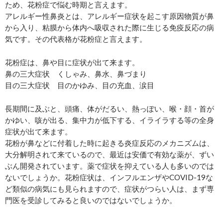
ため、花粉症で悩む時期と言えます。
アレルギー性鼻炎とは、アレルギー症状を起こす原因物質が鼻
から入り、粘膜から体内へ吸収された際に生じる免疫反応の病
気です。その代表格が花粉症と言えます。
花粉症は、鼻や目に症状が出て来ます。
鼻の三大症状 くしゃみ、鼻水、鼻づまり
目の三大症状 目のかゆみ、目の充血、涙目
長期間に及ぶと、頭痛、体がだるい、熱っぽい、喉・顔・首が
かゆい、咳が出る、集中力が低下する、イライラする等の全身
症状が出て来ます。
花粉が鼻などに付着した時に起きる炎症反応のメカニズムは、
大分解明されて来ているので、最近は安価で有効な薬が、ずい
ぶん開発されています。薬で症状を抑えている人も多いのでは
ないでしょうか。花粉症状は、インフルエンザやCOVID-19な
ど類似の病気にも見られますので、症状がつらい人は、まず専
門医を受診してみると良いのではないでしょうか。