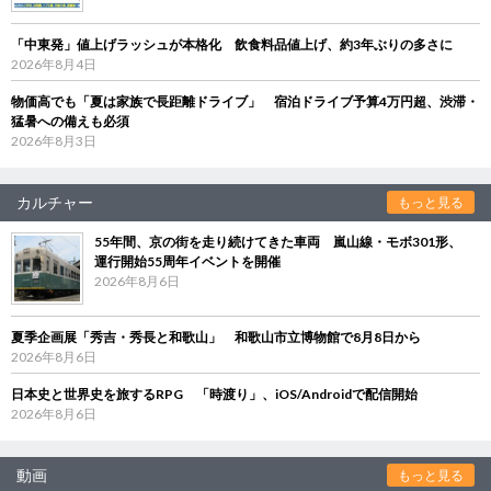
「中東発」値上げラッシュが本格化 飲食料品値上げ、約3年ぶりの多さに
2026年8月4日
物価高でも「夏は家族で長距離ドライブ」 宿泊ドライブ予算4万円超、渋滞・
猛暑への備えも必須
2026年8月3日
カルチャー
もっと見る
55年間、京の街を走り続けてきた車両 嵐山線・モボ301形、
運行開始55周年イベントを開催
2026年8月6日
夏季企画展「秀吉・秀長と和歌山」 和歌山市立博物館で8月8日から
2026年8月6日
日本史と世界史を旅するRPG 「時渡り」、iOS/Androidで配信開始
2026年8月6日
動画
もっと見る