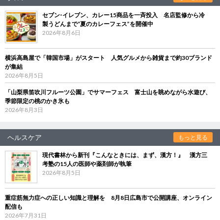
セブン‐イレブン、カレー15商品を一斉投入 名店監修から冷
製うどんまで“夏のカレーフェス”を開催中
2026年8月6日
横浜高島屋で「韓国市場」がスタート 人気グルメから雑貨まで約30ブランド
が集結
2026年8月5日
「山梨県笛吹川フルーツ公園」でサマーフェス 富士山を眺めながら水遊び、
季節限定の桃のかき氷も
2026年8月3日
ヘルスケア
もっと見る
現代書林から新刊『こんなときには、まず、漢方！』 漢方三
考塾の15人の医師や薬剤師が執筆
2026年8月5日
重症筋無力症への正しい知識と理解を 8月8日広島市で公開講座、オンライン
配信も
2026年7月31日