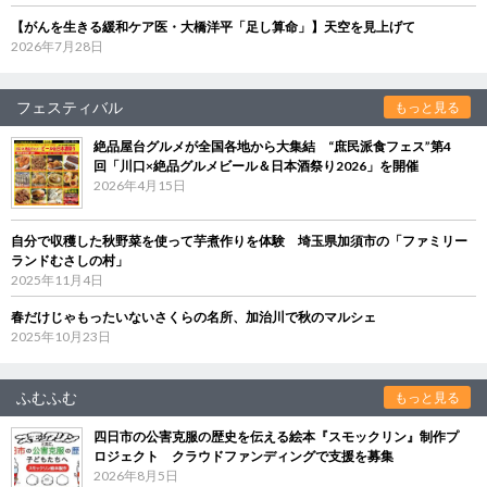
【がんを生きる緩和ケア医・大橋洋平「足し算命」】天空を見上げて
2026年7月28日
フェスティバル
もっと見る
絶品屋台グルメが全国各地から大集結 “庶民派食フェス”第4
回「川口×絶品グルメビール＆日本酒祭り2026」を開催
2026年4月15日
自分で収穫した秋野菜を使って芋煮作りを体験 埼玉県加須市の「ファミリー
ランドむさしの村」
2025年11月4日
春だけじゃもったいないさくらの名所、加治川で秋のマルシェ
2025年10月23日
ふむふむ
もっと見る
四日市の公害克服の歴史を伝える絵本『スモックリン』制作プ
ロジェクト クラウドファンディングで支援を募集
2026年8月5日