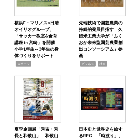
横浜F・マリノス×日清
先端技術で園芸農業の
オイリオグループ、
持続的発展目指す 久
「サッカー教室&食育
留米工業大学が「ふく
講座 in 宮崎」を開催
おか未来型園芸農業創
小学1年生～3年生の身
出コンソーシアム」参
体づくりをサポート
画
,
,
,
スポーツ
ビジネス
社会
夏季企画展「秀吉・秀
日本史と世界史を旅す
長と和歌山」 和歌山
るRPG 「時渡り」、