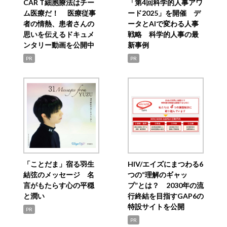
CAR T細胞療法はチー
「第4回科学的人事アワ
ム医療だ！ 医療従事
ード2025」を開催 デ
者の情熱、患者さんの
ータとAIで変わる人事
思いを伝えるドキュメ
戦略 科学的人事の最
ンタリー動画を公開中
新事例
PR
PR
「ことだま」宿る羽生
HIV/エイズにまつわる6
結弦のメッセージ 名
つの“理解のギャッ
言がもたらす心の平穏
プ”とは？ 2030年の流
と潤い
行終結を目指すGAP6の
特設サイトを公開
PR
PR