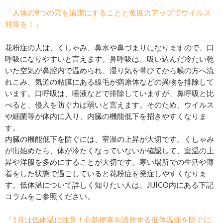
「人体の9つの穴を清潔にすることと免疫力アップでウイルス
対策を！」
花粉症の人は、くしゃみ、鼻水や鼻づまりになりますので、口
呼吸になりやすいと言えます。鼻呼吸は、吸い込んだ冷たい乾
いた空気が鼻腔内で温められ、湿り気を帯びてから喉の方へ流
れこみ、気道の粘膜にある線毛が病原体などの異物を排除して
います。口呼吸は、唾液などで排除していますが、鼻呼吸と比
べると、侵入を防ぐ力は弱いと言えます。そのため、ウイルス
や細菌等が体内に入り、内臓の機能低下を招きやすくなりま
す。
内臓の機能低下を防ぐには、室温の上昇が大切です。くしゃみ
が出始めたら、体が冷たくなっていないか確認して、室温の上
昇や洋服を多めにすることが大切です。寒い場所での生活や薄
着をした状態で過ごしていると花粉症を発症しやすくなりま
す。低体温について詳しく知りたい人は、JIJICO内にある下記
コラムをご参照ください。
「1月は低体温に注意！心筋梗塞を誘発する低体温症を防ぐに