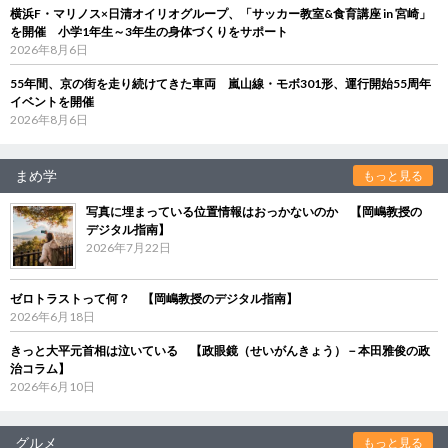
横浜F・マリノス×日清オイリオグループ、「サッカー教室&食育講座 in 宮崎」
を開催 小学1年生～3年生の身体づくりをサポート
2026年8月6日
55年間、京の街を走り続けてきた車両 嵐山線・モボ301形、運行開始55周年
イベントを開催
2026年8月6日
まめ学
もっと見る
写真に埋まっている位置情報はおっかないのか 【岡嶋教授の
デジタル指南】
2026年7月22日
ゼロトラストって何？ 【岡嶋教授のデジタル指南】
2026年6月18日
きっと大平元首相は泣いている 【政眼鏡（せいがんきょう）－本田雅俊の政
治コラム】
2026年6月10日
グルメ
もっと見る