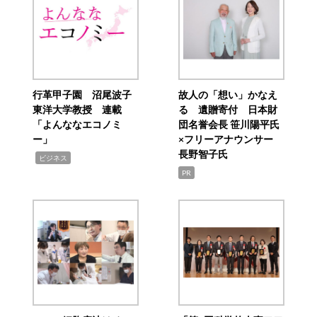
行革甲子園 沼尾波子
故人の「想い」かなえ
東洋大学教授 連載
る 遺贈寄付 日本財
「よんななエコノミ
団名誉会長 笹川陽平氏
ー」
×フリーアナウンサー
長野智子氏
,
ビジネス
PR