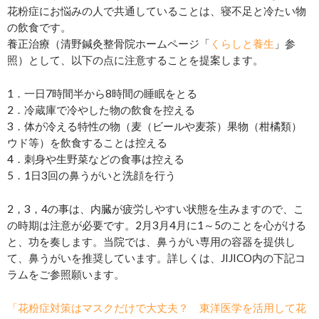
花粉症にお悩みの人で共通していることは、寝不足と冷たい物
の飲食です。
養正治療（清野鍼灸整骨院ホームページ「
くらしと養生
」参
照）として、以下の点に注意することを提案します。
1．一日7時間半から8時間の睡眠をとる
2．冷蔵庫で冷やした物の飲食を控える
3．体が冷える特性の物（麦（ビールや麦茶）果物（柑橘類）
ウド等）を飲食することは控える
4．刺身や生野菜などの食事は控える
5．1日3回の鼻うがいと洗顔を行う
2，3，4の事は、内臓が疲労しやすい状態を生みますので、こ
の時期は注意が必要です。2月3月4月に1～5のことを心がける
と、功を奏します。当院では、鼻うがい専用の容器を提供し
て、鼻うがいを推奨しています。詳しくは、JIJICO内の下記コ
ラムをご参照願います。
「花粉症対策はマスクだけで大丈夫？ 東洋医学を活用して花