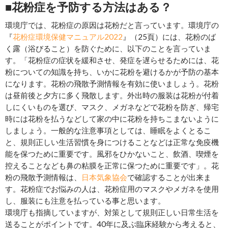
■花粉症を予防する方法はある？
環境庁では、花粉症の原因は花粉だと言っています。環境庁の
『
花粉症環境保健マニュアル2022
』（25頁）には、花粉のば
く露（浴びること）を防ぐために、以下のことを言っていま
す。「花粉症の症状を緩和させ、発症を遅らせるためには、花
粉についての知識を持ち、いかに花粉を避けるかが予防の基本
になります。花粉の飛散予測情報を有効に使いましょう。花粉
は昼前後と夕方に多く飛散します。外出時の服装は花粉が付着
しにくいものを選び、マスク、メガネなどで花粉を防ぎ、帰宅
時には花粉を払うなどして家の中に花粉を持ちこまないように
しましょう。一般的な注意事項としては、睡眠をよくとるこ
と、規則正しい生活習慣を身につけることなどは正常な免疫機
能を保つために重要です。風邪をひかないこと、飲酒、喫煙を
控えることなども鼻の粘膜を正常に保つために重要です」。花
粉の飛散予測情報は、
日本気象協会
で確認することが出来ま
す。花粉症でお悩みの人は、花粉症用のマスクやメガネを使用
し、服装にも注意を払っている事と思います。
環境庁も指摘していますが、対策として規則正しい日常生活を
送ることがポイントです。40年に及ぶ臨床経験から考えると、