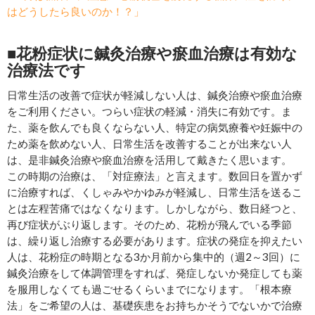
はどうしたら良いのか！？」
■花粉症状に鍼灸治療や瘀血治療は有効な
治療法です
日常生活の改善で症状が軽減しない人は、鍼灸治療や瘀血治療
をご利用ください。つらい症状の軽減・消失に有効です。ま
た、薬を飲んでも良くならない人、特定の病気療養や妊娠中の
ため薬を飲めない人、日常生活を改善することが出来ない人
は、是非鍼灸治療や瘀血治療を活用して戴きたく思います。
この時期の治療は、「対症療法」と言えます。数回日を置かず
に治療すれば、くしゃみやかゆみが軽減し、日常生活を送るこ
とは左程苦痛ではなくなります。しかしながら、数日経つと、
再び症状がぶり返します。そのため、花粉が飛んでいる季節
は、繰り返し治療する必要があります。症状の発症を抑えたい
人は、花粉症の時期となる3か月前から集中的（週2～3回）に
鍼灸治療をして体調管理をすれば、発症しないか発症しても薬
を服用しなくても過ごせるくらいまでになります。「根本療
法」をご希望の人は、基礎疾患をお持ちかそうでないかで治療