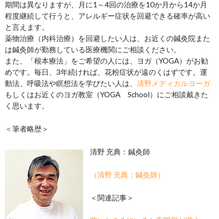
期間は異なりますが、月に1～4回の治療を10か月から14か月
程度継続して行うと、アレルギー症状を回避できる確率が高い
と言えます。
薬物治療（内科治療）を回避したい人は、お近くの鍼灸院また
は鍼灸師が勤務している医療機関にご相談ください。
また、「根本療法」をご希望の人には、ヨガ（YOGA）がお勧
めです。毎日、3年続ければ、花粉症状が遠のくはずです。運
動法、呼吸法や瞑想法を学びたい人は、
清野メディカルヨーガ
もしくはお近くのヨガ教室（YOGA School）にご相談戴きた
く思います。
＜筆者略歴＞
清野 充典：鍼灸師
（清野 充典：鍼灸師）
＜関連記事＞