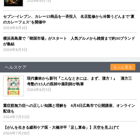
2026年8月7日
セブン‐イレブン、カレー15商品を一斉投入 名店監修から冷製うどんまで“夏
のカレーフェス”を開催中
2026年8月6日
横浜高島屋で「韓国市場」がスタート 人気グルメから雑貨まで約30ブランド
が集結
2026年8月5日
ヘルスケア
もっと見る
現代書林から新刊『こんなときには、まず、漢方！』 漢方三
考塾の15人の医師や薬剤師が執筆
2026年8月5日
重症筋無力症への正しい知識と理解を 8月8日広島市で公開講座、オンライン
配信も
2026年7月31日
【がんを生きる緩和ケア医・大橋洋平「足し算命」】天空を見上げて
2026年7月28日