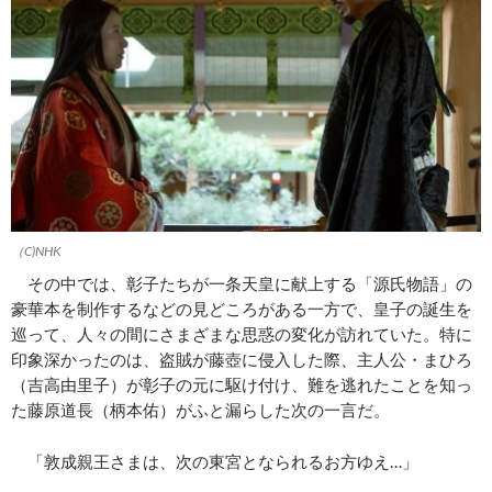
（C)NHK
その中では、彰子たちが一条天皇に献上する「源氏物語」の
豪華本を制作するなどの見どころがある一方で、皇子の誕生を
巡って、人々の間にさまざまな思惑の変化が訪れていた。特に
印象深かったのは、盗賊が藤壺に侵入した際、主人公・まひろ
（吉高由里子）が彰子の元に駆け付け、難を逃れたことを知っ
た藤原道長（柄本佑）がふと漏らした次の一言だ。
「敦成親王さまは、次の東宮となられるお方ゆえ…」