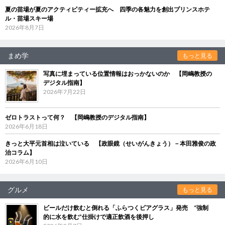
夏の苗場が夏のアクティビティー拡充へ 四季の各魅力を創出プリンスホテ
ル・苗場スキー場
2026年8月7日
まめ学
もっと見る
写真に埋まっている位置情報はおっかないのか 【岡嶋教授の
デジタル指南】
2026年7月22日
ゼロトラストって何？ 【岡嶋教授のデジタル指南】
2026年6月18日
きっと大平元首相は泣いている 【政眼鏡（せいがんきょう）－本田雅俊の政
治コラム】
2026年6月10日
グルメ
もっと見る
ビールだけ飲むと倒れる「ふらつくビアグラス」発売 “強制
的に水を飲む”仕掛けで適正飲酒を後押し