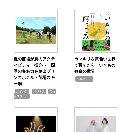
夏の苗場が夏のアクテ
カマキリを黄色い世界
ィビティー拡充へ 四
で育てたら いきもの
季の各魅力を創出プリ
観察の世界
ンスホテル・苗場スキ
,
カルチャー
ー場
,
,
,
おでかけ
ビジネス
ライ
フスタイル