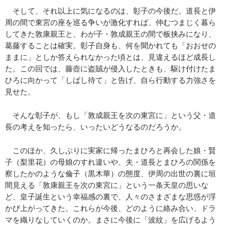
そして、それ以上に気になるのは、彰子の今後だ。道長と伊
周の間で東宮の座を巡る争いが激化すれば、仲むつまじく暮ら
してきた敦康親王と、わが子・敦成親王の間で板挟みになり、
葛藤することは確実。彰子自身も、何を聞かれても「おおせの
ままに」としか答えられなかった頃とは、見違えるほど成長し
た。この回では、藤壺に盗賊が侵入したときも、駆け付けたま
ひろに向かって「しばし待て」と告げ、自ら行動する力強さを
見せた。
そんな彰子が、もし「敦成親王を次の東宮に」という父・道
長の考えを知ったら、いったいどうなるのだろうか。
このほか、久しぶりに実家に帰ったまひろと再会した娘・賢
子（梨里花）の母娘のすれ違いや、夫・道長とまひろの関係を
察したかのような倫子（黒木華）の態度、伊周の出世の裏に垣
間見える「敦康親王を次の東宮に」という一条天皇の思いな
ど、皇子誕生という幸福感の裏で、人々のさまざまな思惑が浮
かび上がってきた。これらが今後、どのように絡み合い、ドラ
マを織りなしていくのか。まさに今後に「波紋」を広げるよう