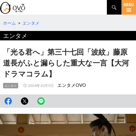
検
索
コ
ン
テ
ホーム
>
エンタメ
ン
エンタメ
ツ
へ
移
「光る君へ」第三十七回「波紋」藤原
動
道長がふと漏らした重大な一言【大河
ドラマコラム】
エンタメOVO
2024年10月5日
エンタメ