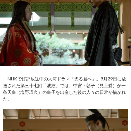
NHKで好評放送中の大河ドラマ「光る君へ」。9月29日に放
送された第三十七回「波紋」では、中宮・彰子（見上愛）が一
条天皇（塩野瑛久）の皇子を出産した後の人々の日常が描かれ
た。