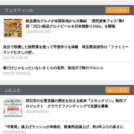
フェスティバル
もっと見る
絶品屋台グルメが全国各地から大集結 “庶民派食フェス”第4
回「川口×絶品グルメビール＆日本酒祭り2026」を開催
2026年4月15日
自分で収穫した秋野菜を使って芋煮作りを体験 埼玉県加須市の「ファミリー
ランドむさしの村」
2025年11月4日
春だけじゃもったいないさくらの名所、加治川で秋のマルシェ
2025年10月23日
ふむふむ
もっと見る
四日市の公害克服の歴史を伝える絵本『スモックリン』制作プ
ロジェクト クラウドファンディングで支援を募集
2026年8月5日
「中東発」値上げラッシュが本格化 飲食料品値上げ、約3年ぶりの多さに
2026年8月4日