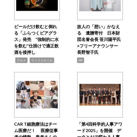
ビールだけ飲むと倒れ
故人の「想い」かなえ
る「ふらつくビアグラ
る 遺贈寄付 日本財
ス」発売 “強制的に水
団名誉会長 笹川陽平氏
を飲む”仕掛けで適正飲
×フリーアナウンサー
酒を後押し
長野智子氏
,
,
グルメ
ライフスタイル
PR
CAR T細胞療法はチー
「第4回科学的人事アワ
ム医療だ！ 医療従事
ード2025」を開催 デ
者の情熱、患者さんの
ータとAIで変わる人事