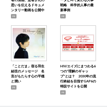
思いを伝えるドキュメ
戦略 科学的人事の最
ンタリー動画を公開中
新事例
PR
PR
「ことだま」宿る羽生
HIV/エイズにまつわる6
結弦のメッセージ 名
つの“理解のギャッ
言がもたらす心の平穏
プ”とは？ 2030年の流
と潤い
行終結を目指すGAP6の
特設サイトを公開
PR
PR