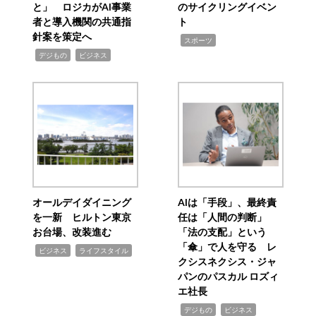
と」 ロジカがAI事業
のサイクリングイベン
者と導入機関の共通指
ト
針案を策定へ
,
スポーツ
,
,
デジもの
ビジネス
オールデイダイニング
AIは「手段」、最終責
を一新 ヒルトン東京
任は「人間の判断」
お台場、改装進む
「法の支配」という
「傘」で人を守る レ
,
,
ビジネス
ライフスタイル
クシスネクシス・ジャ
パンのパスカル ロズィ
エ社長
,
,
デジもの
ビジネス