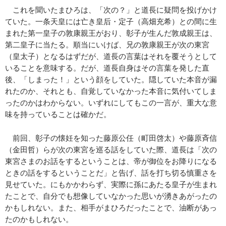
これを聞いたまひろは、「次の？」と道長に疑問を投げかけ
ていた。一条天皇には亡き皇后・定子（高畑充希）との間に生
まれた第一皇子の敦康親王がおり、彰子が生んだ敦成親王は、
第二皇子に当たる。順当にいけば、兄の敦康親王が次の東宮
（皇太子）となるはずだが、道長の言葉はそれを覆そうとして
いることを意味する。だが、道長自身はその言葉を発した直
後、「しまった！」という顔をしていた。隠していた本音が漏
れたのか、それとも、自覚していなかった本音に気付いてしま
ったのかはわからない。いずれにしてもこの一言が、重大な意
味を持っていることは確かだ。
前回、彰子の懐妊を知った藤原公任（町田啓太）や藤原斉信
（金田哲）らが次の東宮を巡る話をしていた際、道長は「次の
東宮さまのお話をするということは、帝が御位をお降りになる
ときの話をするということだ」と告げ、話を打ち切る慎重さを
見せていた。にもかかわらず、実際に孫にあたる皇子が生まれ
たことで、自分でも想像していなかった思いが湧きあがったの
かもしれない。また、相手がまひろだったことで、油断があっ
たのかもしれない。