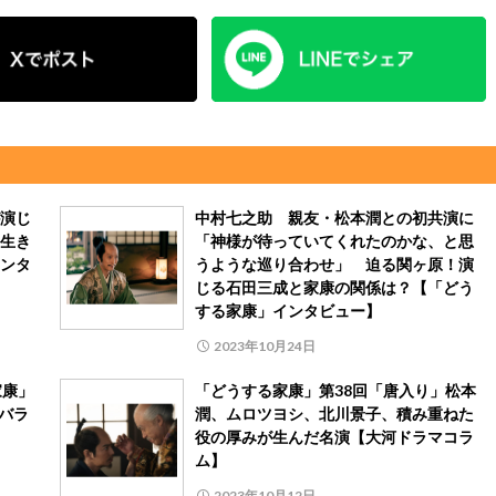
演じ
中村七之助 親友・松本潤との初共演に
生き
「神様が待っていてくれたのかな、と思
ンタ
うような巡り合わせ」 迫る関ヶ原！演
じる石田三成と家康の関係は？【「どう
する家康」インタビュー】
2023年10月24日
家康」
「どうする家康」第38回「唐入り」松本
バラ
潤、ムロツヨシ、北川景子、積み重ねた
役の厚みが生んだ名演【大河ドラマコラ
ム】
2023年10月12日