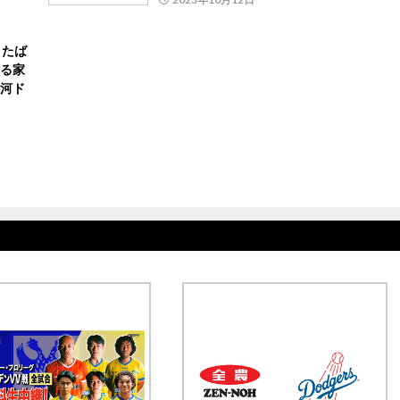
くたば
る家
河ド