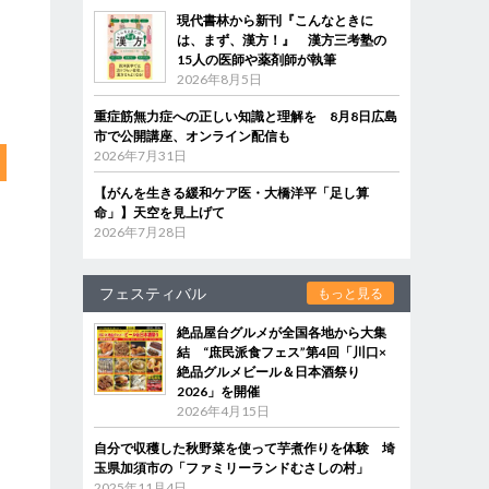
現代書林から新刊『こんなときに
は、まず、漢方！』 漢方三考塾の
15人の医師や薬剤師が執筆
2026年8月5日
重症筋無力症への正しい知識と理解を 8月8日広島
市で公開講座、オンライン配信も
2026年7月31日
【がんを生きる緩和ケア医・大橋洋平「足し算
命」】天空を見上げて
2026年7月28日
フェスティバル
もっと見る
絶品屋台グルメが全国各地から大集
結 “庶民派食フェス”第4回「川口×
絶品グルメビール＆日本酒祭り
2026」を開催
2026年4月15日
自分で収穫した秋野菜を使って芋煮作りを体験 埼
玉県加須市の「ファミリーランドむさしの村」
2025年11月4日