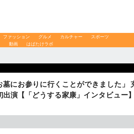
ファッション
グルメ
カルチャー
スポーツ
ス
動画
はばたけラボ
お墓にお参りに行くことができました」 
初出演【「どうする家康」インタビュー