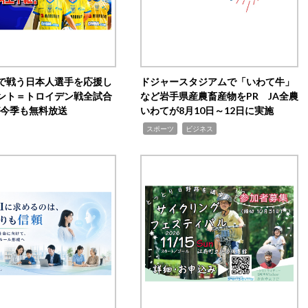
で戦う日本人選手を応援し
ドジャースタジアムで「いわて牛」
ント＝トロイデン戦全試合
など岩手県産農畜産物をPR JA全農
0が今季も無料放送
いわてが8月10日～12日に実施
,
,
スポーツ
ビジネス