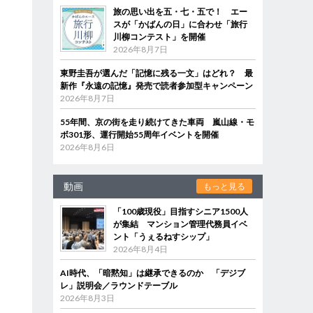
旅の思い出を五・七・五で！ エー
スが「かばんの日」に合わせ「旅行
川柳コンテスト」を開催
2026年8月7日
東野圭吾が選んだ「記憶に残る一文」はどれ？ 最
新作『永遠の記憶』発売で読者参加型キャンペーン
2026年8月7日
55年間、京の街を走り続けてきた車両 嵐山線・モ
ボ301形、運行開始55周年イベントを開催
2026年8月6日
動画
もっと見る
「100歳現役」目指すシニア1500人
が集結 マンション管理代務員イベ
ント「うぇるねすシップ」
2026年8月4日
AI時代、「暗黙知」は継承できるのか 「デジブ
レ」説明会／ラウンドテーブル
2026年8月3日