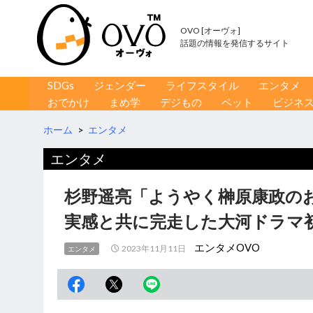
OVO [オーヴォ]
話題の情報を発信するサイト
コンテンツへ移動
検
SDGs
ジェンダー
ライフスタイル
エンタメ
索
おでかけ
まめ学
デジもの
ペット
ビジネ
ホーム
>
エンタメ
エンタメ
杉野遥亮「ようやく榊原康政の
実感と共に完走した大河ドラマ
エンタメOVO
2023年11月11日
エンタメ