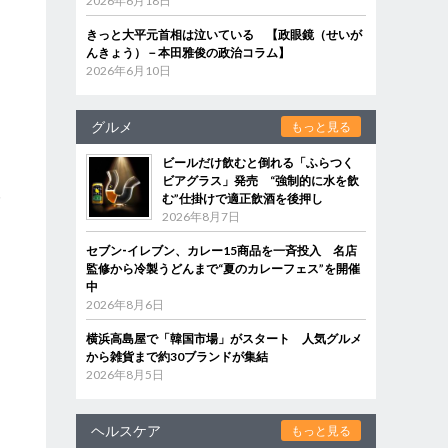
2026年6月18日
り
ら
きっと大平元首相は泣いている 【政眼鏡（せいが
んきょう）－本田雅俊の政治コラム】
2026年6月10日
グルメ
もっと見る
ビールだけ飲むと倒れる「ふらつく
な
ビアグラス」発売 “強制的に水を飲
み
む”仕掛けで適正飲酒を後押し
2026年8月7日
セブン‐イレブン、カレー15商品を一斉投入 名店
監修から冷製うどんまで“夏のカレーフェス”を開催
中
2026年8月6日
横浜高島屋で「韓国市場」がスタート 人気グルメ
から雑貨まで約30ブランドが集結
2026年8月5日
ヘルスケア
もっと見る