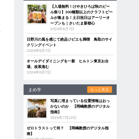
【入場無料！けやきひろば秋のビー
ル祭り】300種類以上のクラフトビー
し
ルが集まる！土日祝日はアーリーオ
ープンも｜さいたま新都心
一
2026年8月7日
で
ま
日野川の風を感じて絶品ジビエも満喫 鳥取のサイ
クリングイベント
2026年8月7日
オールデイダイニングを一新 ヒルトン東京お台
場、改装進む
2026年8月7日
魅
まめ学
もっと見る
散
き
写真に埋まっている位置情報はおっ
かないのか 【岡嶋教授のデジタル
指南】
2026年7月22日
。
ゼロトラストって何？ 【岡嶋教授のデジタル指
れ
南】