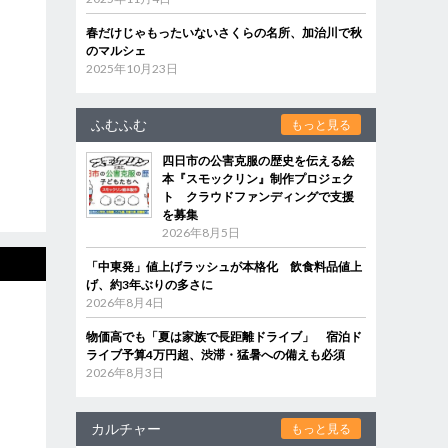
春だけじゃもったいないさくらの名所、加治川で秋
のマルシェ
2025年10月23日
ふむふむ
もっと見る
四日市の公害克服の歴史を伝える絵
本『スモックリン』制作プロジェク
ト クラウドファンディングで支援
を募集
2026年8月5日
「中東発」値上げラッシュが本格化 飲食料品値上
げ、約3年ぶりの多さに
2026年8月4日
物価高でも「夏は家族で長距離ドライブ」 宿泊ド
ライブ予算4万円超、渋滞・猛暑への備えも必須
2026年8月3日
カルチャー
もっと見る