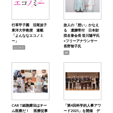
行革甲子園 沼尾波子
故人の「想い」かなえ
東洋大学教授 連載
る 遺贈寄付 日本財
「よんななエコノミ
団名誉会長 笹川陽平氏
ー」
×フリーアナウンサー
長野智子氏
,
ビジネス
PR
CAR T細胞療法はチー
「第4回科学的人事アワ
ム医療だ！ 医療従事
ード2025」を開催 デ