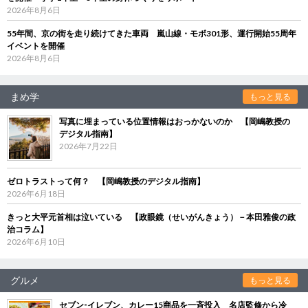
2026年8月6日
55年間、京の街を走り続けてきた車両 嵐山線・モボ301形、運行開始55周年
イベントを開催
2026年8月6日
まめ学
もっと見る
写真に埋まっている位置情報はおっかないのか 【岡嶋教授の
デジタル指南】
2026年7月22日
ゼロトラストって何？ 【岡嶋教授のデジタル指南】
2026年6月18日
きっと大平元首相は泣いている 【政眼鏡（せいがんきょう）－本田雅俊の政
治コラム】
2026年6月10日
グルメ
もっと見る
セブン‐イレブン、カレー15商品を一斉投入 名店監修から冷