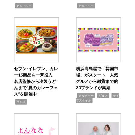
,
,
カルチャー
カルチャー
セブン‐イレブン、カレ
横浜高島屋で「韓国市
ー15商品を一斉投入
場」がスタート 人気
名店監修から冷製うど
グルメから雑貨まで約
んまで“夏のカレーフェ
30ブランドが集結
ス”を開催中
,
,
,
カルチャー
グルメ
ライ
フスタイル
,
グルメ