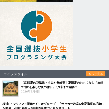
ライフスタイル
もっと見る
【京都 湯の花温泉・すみや亀峰菴】夏限定のおもてなし「旅館
で“涼”を楽しむ夏の休日」8月末まで開催中
2026年8月6日
横浜F・マリノス×日清オイリオグループ、「サッカー教室&食育講座 in 宮崎」
を開催 小学1年生～3年生の身体づくりをサポート