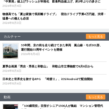
「中東発」値上げラッシュが本格化 飲食料品値上げ、約3年ぶりの多さに
2026年8月4日
物価高でも「夏は家族で長距離ドライブ」 宿泊ドライブ予算4万円超、渋滞・
猛暑への備えも必須
2026年8月3日
カルチャー
もっと見る
55年間、京の街を走り続けてきた車両 嵐山線・モボ301形、
運行開始55周年イベントを開催
2026年8月6日
夏季企画展「秀吉・秀長と和歌山」 和歌山市立博物館で8月8日から
2026年8月6日
日本史と世界史を旅するRPG 「時渡り」、iOS/Androidで配信開始
2026年8月6日
動画
もっと見る
「100歳現役」目指すシニア1500人が集結 マンション管理代