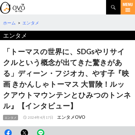
検
索
コ
ン
テ
ホーム
>
エンタメ
ン
エンタメ
ツ
へ
移
「トーマスの世界に、SDGsやリサイ
動
クルという概念が出てきた驚きがあ
る」ディーン・フジオカ、やす子『映
画 きかんしゃトーマス 大冒険！ルッ
クアウトマウンテンとひみつのトンネ
ル』【インタビュー】
エンタメOVO
2024年4月17日
エンタメ