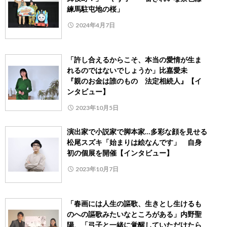
練馬駐屯地の桜」
2024年4月7日
「許し合えるからこそ、本当の愛情が生ま
れるのではないでしょうか」比嘉愛未
『親のお金は誰のもの 法定相続人』【イ
ンタビュー】
2023年10月5日
演出家で小説家で脚本家…多彩な顔を見せる
松尾スズキ「始まりは絵なんです」 自身
初の個展を開催【インタビュー】
2023年10月7日
「春画には人生の謳歌、生きとし生けるも
のへの謳歌みたいなところがある」内野聖
陽、「弓子と一緒に覚醒していただけたら