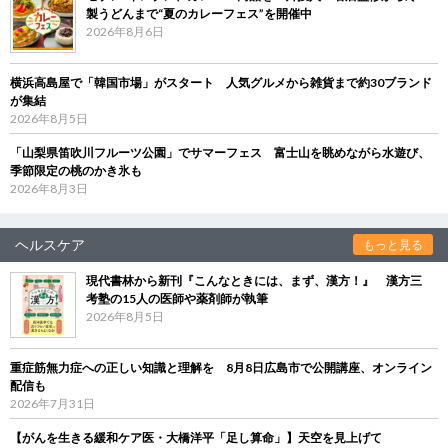
製うどんまで“夏のカレーフェス”を開催中
2026年8月6日
横浜高島屋で「韓国市場」がスタート 人気グルメから雑貨まで約30ブランド
が集結
2026年8月5日
「山梨県笛吹川フルーツ公園」でサマーフェス 富士山を眺めながら水遊び、
季節限定の桃のかき氷も
2026年8月3日
ヘルスケア
もっと見る
現代書林から新刊『こんなときには、まず、漢方！』 漢方三
考塾の15人の医師や薬剤師が執筆
2026年8月5日
重症筋無力症への正しい知識と理解を 8月8日広島市で公開講座、オンライン
配信も
2026年7月31日
【がんを生きる緩和ケア医・大橋洋平「足し算命」】天空を見上げて