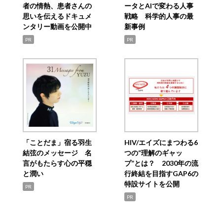
者の情熱、患者さんの
ータとAIで変わる人事
思いを伝えるドキュメ
戦略 科学的人事の最
ンタリー動画を公開中
新事例
PR
PR
「ことだま」宿る羽生
HIV/エイズにまつわる6
結弦のメッセージ 名
つの“理解のギャッ
言がもたらす心の平穏
プ”とは？ 2030年の流
と潤い
行終結を目指すGAP6の
特設サイトを公開
PR
PR