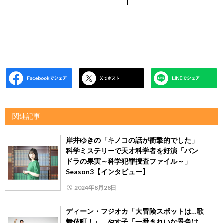
関連記事
岸井ゆきの「キノコの話が衝撃的でした」
科学ミステリーで天才科学者を好演「パン
ドラの果実～科学犯罪捜査ファイル～」
Season3【インタビュー】
2024年8月28日
ディーン・フジオカ「大冒険スポットは…歌
舞伎町！」 やす子「一番きれいな景色は