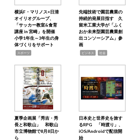
横浜F・マリノス×日清
先端技術で園芸農業の
オイリオグループ、
持続的発展目指す 久
「サッカー教室&食育
留米工業大学が「ふく
講座 in 宮崎」を開催
おか未来型園芸農業創
小学1年生～3年生の身
出コンソーシアム」参
体づくりをサポート
画
,
,
,
スポーツ
ビジネス
社会
夏季企画展「秀吉・秀
日本史と世界史を旅す
長と和歌山」 和歌山
るRPG 「時渡り」、
市立博物館で8月8日か
iOS/Androidで配信開
ら
始