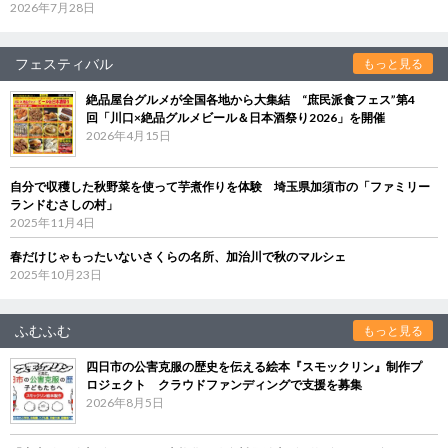
2026年7月28日
フェスティバル
もっと見る
絶品屋台グルメが全国各地から大集結 “庶民派食フェス”第4
回「川口×絶品グルメビール＆日本酒祭り2026」を開催
2026年4月15日
自分で収穫した秋野菜を使って芋煮作りを体験 埼玉県加須市の「ファミリー
ランドむさしの村」
2025年11月4日
春だけじゃもったいないさくらの名所、加治川で秋のマルシェ
2025年10月23日
ふむふむ
もっと見る
四日市の公害克服の歴史を伝える絵本『スモックリン』制作プ
ロジェクト クラウドファンディングで支援を募集
2026年8月5日