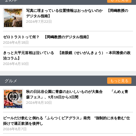
写真に埋まっている位置情報はおっかないのか 【岡嶋教授の
デジタル指南】
2026年7月22日
ゼロトラストって何？ 【岡嶋教授のデジタル指南】
2026年6月18日
きっと大平元首相は泣いている 【政眼鏡（せいがんきょう）－本田雅俊の政
治コラム】
2026年6月10日
グルメ
もっと見る
秋の日比谷公園に青森のおいしいものが大集合 「んめぇ青
森フェス」、9月18日から3日間
2026年8月10日
ビールだけ飲むと倒れる「ふらつくビアグラス」発売 “強制的に水を飲む”仕
掛けで適正飲酒を後押し
2026年8月7日