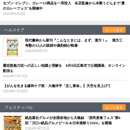
セブン‐イレブン、カレー15商品を一斉投入 名店監修から冷製うどんまで“夏
のカレーフェス”を開催中
2026年8月6日
ヘルスケア
もっと見る
現代書林から新刊『こんなときには、まず、漢方！』 漢方三
考塾の15人の医師や薬剤師が執筆
2026年8月5日
重症筋無力症への正しい知識と理解を 8月8日広島市で公開講座、オンライン
配信も
2026年7月31日
【がんを生きる緩和ケア医・大橋洋平「足し算命」】天空を見上げて
2026年7月28日
フェスティバル
もっと見る
絶品屋台グルメが全国各地から大集結 “庶民派食フェス”第4
回「川口×絶品グルメビール＆日本酒祭り2026」を開催
2026年4月15日