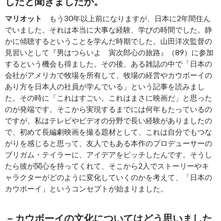
したと聞きましたが。
マリオット
もう30年以上前になりますが、日本に2年間住ん
でいました。それは本当に大事な経験、学びの時間でした。静
かに傾聴するということを学んだ時期でした。山田洋次監督の
見習いとして『男はつらいよ 寅次郎心の旅路』（89）に参加
するという機会も得ました。その後、ある雑誌の中で「日本の
会社がアメリカで牧場を所有して、牧場の経営やカウボーイの
あり方を日本人の社員が学んでいる」という記事を読みまし
た。その時に「これはすごい。これはまさに映画だ」と思った
のが発端です。そこから実現するまでには何年もたっているの
ですが、私はテレビやビデオの分野で長い経験がありましたの
で、初めて長編劇映画を撮る題材として、これは自分でもつな
がりを感じると思って、友人でもある本作のプロデューサーの
ブリガム・テイラーに、アイデアをピッチしたんです。そうし
たら彼が関心を持ってくれて、そこから2人でストーリーやキ
ャラクターがどのように変化していくのかを考えて、「日本の
カウボーイ」というコンセプトが始まりました。
－カウボーイの文化についてはどう思いました