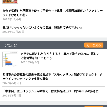
自分で収穫した秋野菜を使って芋煮作りを体験 埼玉県加須市の「ファミリー
ランドむさしの村」
2025年11月4日
春だけじゃもったいないさくらの名所、加治川で秋のマルシェ
2025年10月23日
ふむふむ
もっと見る
クラゲに刺されたらどうする？ 真水で洗うのはNG、正しい
応急処置を知っておこう
2026年8月10日
四日市の公害克服の歴史を伝える絵本『スモックリン』制作プロジェクト ク
ラウドファンディングで支援を募集
2026年8月5日
「中東発」値上げラッシュが本格化 飲食料品値上げ、約3年ぶりの多さに
2026年8月4日