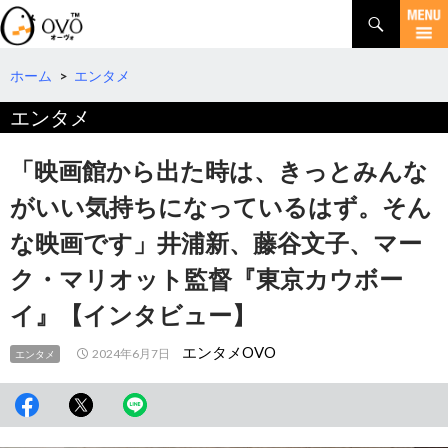
検
索
コ
ン
テ
ホーム
>
エンタメ
ン
エンタメ
ツ
へ
移
「映画館から出た時は、きっとみんな
動
がいい気持ちになっているはず。そん
な映画です」井浦新、藤谷文子、マー
ク・マリオット監督『東京カウボー
イ』【インタビュー】
エンタメOVO
2024年6月7日
エンタメ