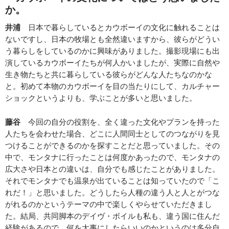
か。
井浦
日本で暮らしているとカウボーイの文化に触れることは
ないですし、日本の牧場とも全然違いますから、彼らがどうい
う暮らしをしているのかに興味がありました。撮影現場にも出
演しているカウボーイたちが何人かいましたが、実際に自然や
生き物たちと共に暮らしている彼らがどんな人たちなのかな
と。初めて本物のカウボーイを目の当たりにして、カルチャー
ショックというよりも、学ぶことが多いと思いました。
藤谷
今回の自分の役割を、全く違った文化やプランを持った
人たちを会わせた場合、どこに人間同士としてのつながりを見
つけることができるのかを探すことだと思っていました。その
中で、モンタナに行ったことは何度かあったので、モンタナの
広大さや日本との違いは、自分でも感じたことがありました。
それでモンタナでも温泉が出ていることは知っていたので「こ
れだ！」と思いました。どうしたら人種の違う人と人とがつな
がれるのかというテーマの中で楽しくやらせていただきまし
た。結局、共同脚本のデイヴ・ボイルも私も、違う国に住んだ
経験があるので、何を大事にしたらいいのかというのは多分自