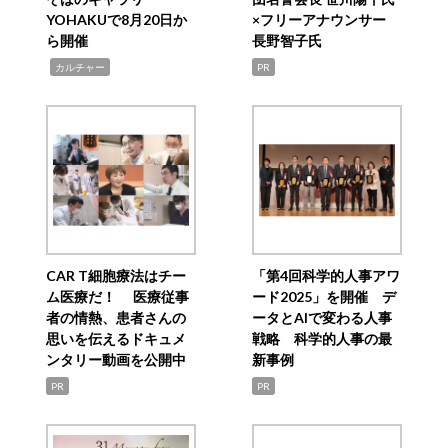
YOHAKUで8月20日か
×フリーアナウンサー
ら開催
長野智子氏
,
カルチャー
PR
CAR T細胞療法はチー
「第4回科学的人事アワ
ム医療だ！ 医療従事
ード2025」を開催 デ
者の情熱、患者さんの
ータとAIで変わる人事
思いを伝えるドキュメ
戦略 科学的人事の最
ンタリー動画を公開中
新事例
PR
PR