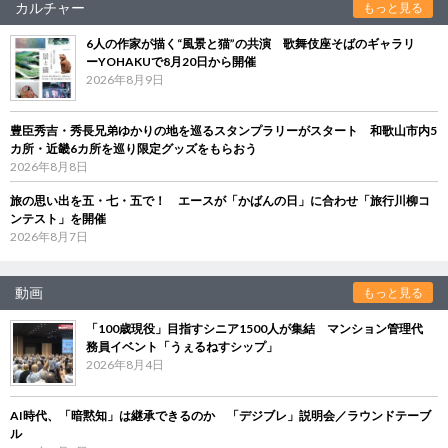
カルチャー
もっと見る
6人の作家が描く“風景と猫”の共演 歌舞伎座そばのギャラリ
ーYOHAKUで8月20日から開催
2026年8月9日
豊臣秀吉・秀長兄弟ゆかりの地を巡るスタンプラリーがスタート 和歌山市内5
カ所・近畿6カ所を巡り限定グッズをもらおう
2026年8月8日
旅の思い出を五・七・五で！ エースが「かばんの日」に合わせ「旅行川柳コ
ンテスト」を開催
2026年8月7日
動画
もっと見る
「100歳現役」目指すシニア1500人が集結 マンション管理代
務員イベント「うぇるねすシップ」
2026年8月4日
AI時代、「暗黙知」は継承できるのか 「デジブレ」説明会／ラウンドテーブ
ル