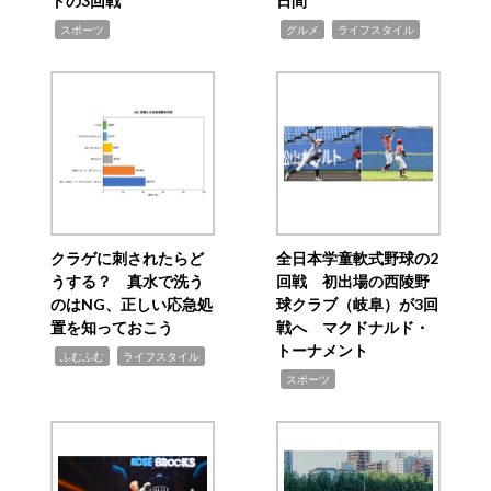
トの3回戦
日間
,
,
,
スポーツ
グルメ
ライフスタイル
クラゲに刺されたらど
全日本学童軟式野球の2
うする？ 真水で洗う
回戦 初出場の西陵野
のはNG、正しい応急処
球クラブ（岐阜）が3回
置を知っておこう
戦へ マクドナルド・
トーナメント
,
,
ふむふむ
ライフスタイル
,
スポーツ