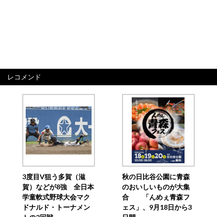
レコメンド
3度目V狙う多賀（滋
秋の日比谷公園に青森
賀）などが8強 全日本
のおいしいものが大集
学童軟式野球大会マク
合 「んめぇ青森フ
ドナルド・トーナメン
ェス」、9月18日から3