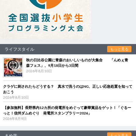
ライフスタイル
もっと見る
秋の日比谷公園に青森のおいしいものが大集合 「んめぇ青
森フェス」、9月18日から3日間
2026年8月10日
クラゲに刺されたらどうする？ 真水で洗うのはNG、正しい応急処置を知って
おこう
2026年8月10日
【参加無料】長野県内12カ所の発電所をめぐって豪華賞品をゲット！「ぐるー
っと！信州ダムめぐり 発電所スタンプラリー2026」
2026年8月9日
まめ学
もっと見る