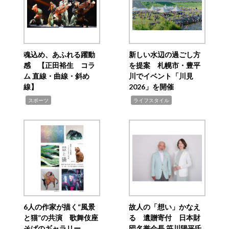
魂込め、あふれる躍動
新しい水辺の過ごし方
感 【正田裕生 コラ
を提案 札幌市・豊平
ム 直線・曲線・斜め
川でイベント「川見
線】
2026」を開催
,
,
スポーツ
ライフスタイル
6人の作家が描く“風景
故人の「想い」かなえ
と猫”の共演 歌舞伎座
る 遺贈寄付 日本財
そばのギャラリー
団名誉会長 笹川陽平氏