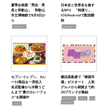
夏季企画展「秀吉・秀
日本史と世界史を旅す
長と和歌山」 和歌山
るRPG 「時渡り」、
市立博物館で8月8日か
iOS/Androidで配信開
ら
始
,
,
カルチャー
カルチャー
セブン‐イレブン、カレ
横浜高島屋で「韓国市
ー15商品を一斉投入
場」がスタート 人気
名店監修から冷製うど
グルメから雑貨まで約
んまで“夏のカレーフェ
30ブランドが集結
ス”を開催中
,
,
,
カルチャー
グルメ
ライ
フスタイル
,
グルメ