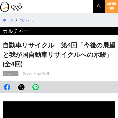
検
索
コ
ン
テ
ホーム
>
カルチャー
ン
カルチャー
ツ
へ
移
自動車リサイクル 第4回「今後の展望
動
と我が国自動車リサイクルへの示唆」
(全4回)
2024年12月9日
カルチャー