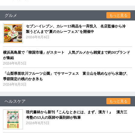
グルメ
もっと見る
セブン‐イレブン、カレー15商品を一斉投入 名店監修から冷
製うどんまで“夏のカレーフェス”を開催中
2026年8月6日
横浜高島屋で「韓国市場」がスタート 人気グルメから雑貨まで約30ブランド
が集結
2026年8月5日
「山梨県笛吹川フルーツ公園」でサマーフェス 富士山を眺めながら水遊び、
季節限定の桃のかき氷も
2026年8月3日
ヘルスケア
もっと見る
現代書林から新刊『こんなときには、まず、漢方！』 漢方三
考塾の15人の医師や薬剤師が執筆
2026年8月5日