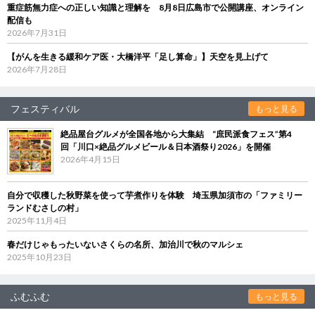
重症筋無力症への正しい知識と理解を 8月8日広島市で公開講座、オンライン
配信も
2026年7月31日
【がんを生きる緩和ケア医・大橋洋平「足し算命」】天空を見上げて
2026年7月28日
フェスティバル
もっと見る
絶品屋台グルメが全国各地から大集結 “庶民派食フェス”第4
回「川口×絶品グルメビール＆日本酒祭り2026」を開催
2026年4月15日
自分で収穫した秋野菜を使って芋煮作りを体験 埼玉県加須市の「ファミリー
ランドむさしの村」
2025年11月4日
春だけじゃもったいないさくらの名所、加治川で秋のマルシェ
2025年10月23日
ふむふむ
もっと見る