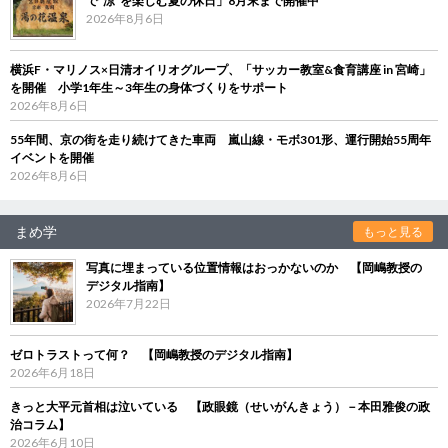
で“涼”を楽しむ夏の休日」8月末まで開催中
2026年8月6日
横浜F・マリノス×日清オイリオグループ、「サッカー教室&食育講座 in 宮崎」
を開催 小学1年生～3年生の身体づくりをサポート
2026年8月6日
55年間、京の街を走り続けてきた車両 嵐山線・モボ301形、運行開始55周年
イベントを開催
2026年8月6日
まめ学
もっと見る
写真に埋まっている位置情報はおっかないのか 【岡嶋教授の
デジタル指南】
2026年7月22日
ゼロトラストって何？ 【岡嶋教授のデジタル指南】
2026年6月18日
きっと大平元首相は泣いている 【政眼鏡（せいがんきょう）－本田雅俊の政
治コラム】
2026年6月10日