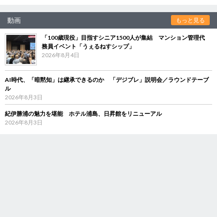
動画
もっと見る
「100歳現役」目指すシニア1500人が集結 マンション管理代
務員イベント「うぇるねすシップ」
2026年8月4日
AI時代、「暗黙知」は継承できるのか 「デジブレ」説明会／ラウンドテーブ
ル
2026年8月3日
紀伊勝浦の魅力を堪能 ホテル浦島、日昇館をリニューアル
2026年8月3日