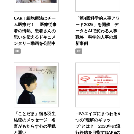
CAR T細胞療法はチー
「第4回科学的人事アワ
ム医療だ！ 医療従事
ード2025」を開催 デ
者の情熱、患者さんの
ータとAIで変わる人事
思いを伝えるドキュメ
戦略 科学的人事の最
ンタリー動画を公開中
新事例
PR
PR
「ことだま」宿る羽生
HIV/エイズにまつわる6
結弦のメッセージ 名
つの“理解のギャッ
言がもたらす心の平穏
プ”とは？ 2030年の流
と潤い
行終結を目指すGAP6の