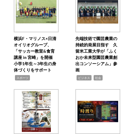
横浜F・マリノス×日清
先端技術で園芸農業の
オイリオグループ、
持続的発展目指す 久
「サッカー教室&食育
留米工業大学が「ふく
講座 in 宮崎」を開催
おか未来型園芸農業創
小学1年生～3年生の身
出コンソーシアム」参
体づくりをサポート
画
,
,
,
スポーツ
ビジネス
社会