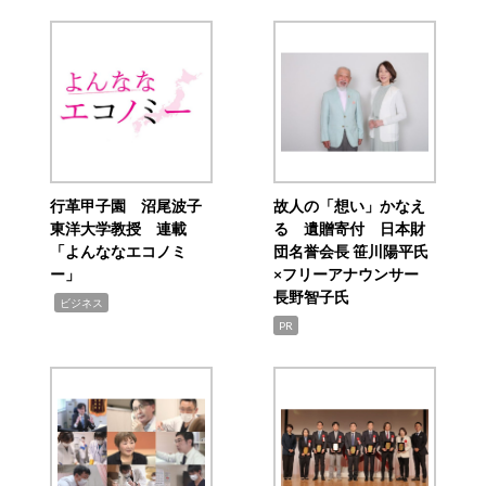
行革甲子園 沼尾波子
故人の「想い」かなえ
東洋大学教授 連載
る 遺贈寄付 日本財
「よんななエコノミ
団名誉会長 笹川陽平氏
ー」
×フリーアナウンサー
長野智子氏
,
ビジネス
PR