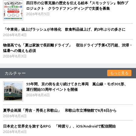
四日市の公害克服の歴史を伝える絵本『スモックリン』制作プ
ロジェクト クラウドファンディングで支援を募集
2026年8月5日
「中東発」値上げラッシュが本格化 飲食料品値上げ、約3年ぶりの多さに
2026年8月4日
物価高でも「夏は家族で長距離ドライブ」 宿泊ドライブ予算4万円超、渋滞・
猛暑への備えも必須
2026年8月3日
カルチャー
もっと見る
55年間、京の街を走り続けてきた車両 嵐山線・モボ301形、
運行開始55周年イベントを開催
2026年8月6日
夏季企画展「秀吉・秀長と和歌山」 和歌山市立博物館で8月8日から
2026年8月6日
日本史と世界史を旅するRPG 「時渡り」、iOS/Androidで配信開始
2026年8月6日