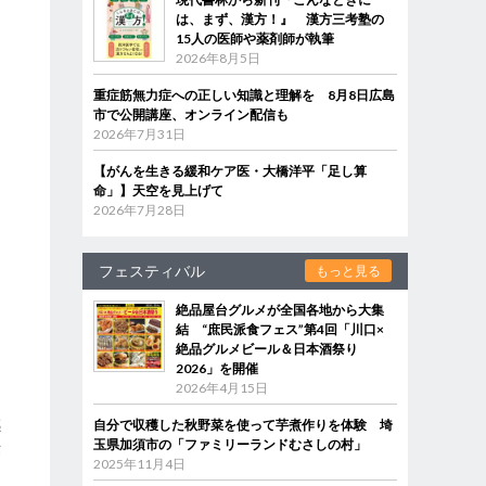
は、まず、漢方！』 漢方三考塾の
そ
15人の医師や薬剤師が執筆
2026年8月5日
重症筋無力症への正しい知識と理解を 8月8日広島
市で公開講座、オンライン配信も
2026年7月31日
【がんを生きる緩和ケア医・大橋洋平「足し算
命」】天空を見上げて
2026年7月28日
フェスティバル
もっと見る
絶品屋台グルメが全国各地から大集
結 “庶民派食フェス”第4回「川口×
絶品グルメビール＆日本酒祭り
2026」を開催
2026年4月15日
感
自分で収穫した秋野菜を使って芋煮作りを体験 埼
玉県加須市の「ファミリーランドむさしの村」
作
2025年11月4日