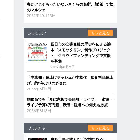
春だけじゃもったいないさくらの名所、加治川で秋
のマルシェ
2025年10月23日
い
ろ
ふむふむ
もっと見る
四日市の公害克服の歴史を伝える絵
本『スモックリン』制作プロジェク
が
ト クラウドファンディングで支援
を募集
り
2026年8月5日
「中東発」値上げラッシュが本格化 飲食料品値上
げ、約3年ぶりの多さに
2026年8月4日
物価高でも「夏は家族で長距離ドライブ」 宿泊ド
ライブ予算4万円超、渋滞・猛暑への備えも必須
2026年8月3日
カルチャー
もっと見る
東野圭吾が選んだ「記憶に残る一