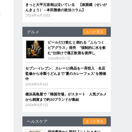
きっと大平元首相は泣いている 【政眼鏡（せいが
んきょう）－本田雅俊の政治コラム】
が
2026年6月10日
グルメ
もっと見る
ビールだけ飲むと倒れる「ふらつく
ビアグラス」発売 “強制的に水を飲
む”仕掛けで適正飲酒を後押し
2026年8月7日
セブン‐イレブン、カレー15商品を一斉投入 名店
監修から冷製うどんまで“夏のカレーフェス”を開催
中
2026年8月6日
横浜高島屋で「韓国市場」がスタート 人気グルメ
から雑貨まで約30ブランドが集結
2026年8月5日
ヘルスケア
もっと見る
現代書林から新刊『こんなときに