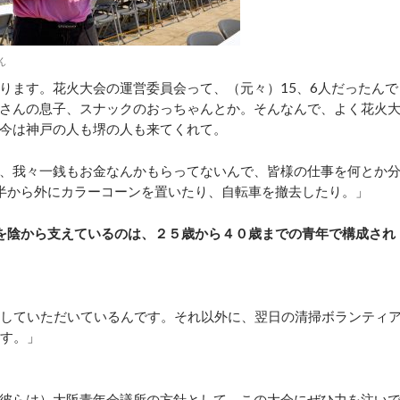
ん
ます。花火大会の運営委員会って、（元々）15、6人だったんで
さんの息子、スナックのおっちゃんとか。そんなんで、よく花火
今は神戸の人も堺の人も来てくれて。
、我々一銭もお金なんかもらってないんで、皆様の仕事を何とか
半から外にカラーコーンを置いたり、自転車を撤去したり。」
を陰から支えているのは、２５歳から４０歳までの青年で構成され
していただいているんです。それ以外に、翌日の清掃ボランティ
ます。」
彼らは）大阪青年会議所の方針として、この大会にぜひ力を注い