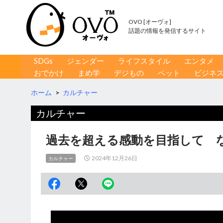
OVO [オーヴォ]
話題の情報を発信するサイト
コンテンツへ移動
検
SDGs
ジェンダー
ライフスタイル
エンタメ
索
おでかけ
まめ学
デジもの
ペット
ビジネ
ホーム
>
カルチャー
カルチャー
過去を超える感動を目指して 
2024年12月26日
カルチャー