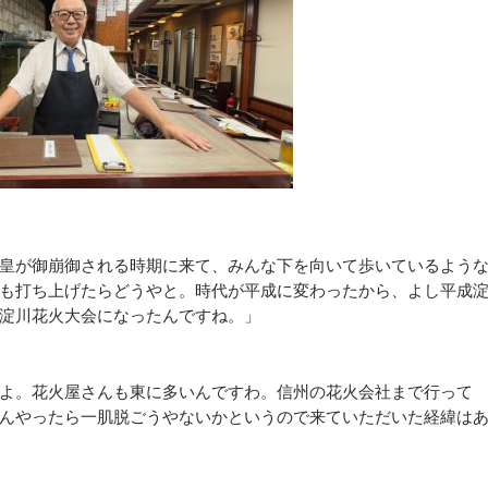
皇が御崩御される時期に来て、みんな下を向いて歩いているよう
も打ち上げたらどうやと。時代が平成に変わったから、よし平成
淀川花火大会になったんですね。」
よ。花火屋さんも東に多いんですわ。信州の花火会社まで行って
んやったら一肌脱ごうやないかというので来ていただいた経緯は