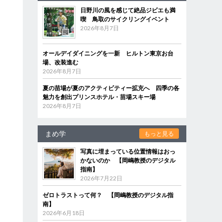
日野川の風を感じて絶品ジビエも満
喫 鳥取のサイクリングイベント
2026年8月7日
オールデイダイニングを一新 ヒルトン東京お台
場、改装進む
2026年8月7日
夏の苗場が夏のアクティビティー拡充へ 四季の各
魅力を創出プリンスホテル・苗場スキー場
2026年8月7日
な
淀
まめ学
もっと見る
写真に埋まっている位置情報はおっ
かないのか 【岡嶋教授のデジタル
指南】
2026年7月22日
あ
ゼロトラストって何？ 【岡嶋教授のデジタル指
南】
2026年6月18日