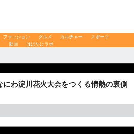
ファッション
グルメ
カルチャー
スポーツ
ス
動画
はばたけラボ
なにわ淀川花火大会をつくる情熱の裏側