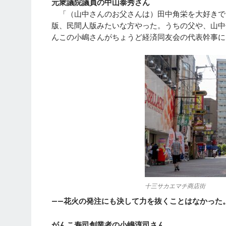
元衆議院議員の中山泰秀さん
「（山中さんのお父さんは）田中角栄を大好きで
版、民間人版みたいな方やった。うちの父や、山中
んこの小嶋さんがちょうど経済同友会の代表幹事に
十三サカエマチ商店街
――花火の発注にも決して力を抜くことはなかった
がんこ寿司創業者の小嶋淳司さん