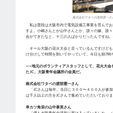
株式会社ワタベの渡部憲一さ
私は普段は大阪市内で電気設備工事業を営んでおり
すよ。小嶋さんとか山中さんとか、誰々の嫁、誰々
会ができたなと。十三の人ばかりだったんですね。
オール大阪の花火大会と言っているんですけども
け分けして時間を割いてやっていて。今日も朝7時
――地元のボランティアスタッフとして、花火大会
たJC、大阪青年会議所の会員だ。
株式会社ワタベの渡部憲一さん
「JCさんは毎年、当日に３００〜４００人が参加
は千人以上の方をJCさんで集めていただいており
串カツ角栄の山中泰英さん
「僕も大阪青年会議所に実は入っていました。（