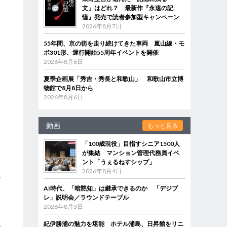
文」はどれ？ 最新作『永遠の記
憶』発売で読者参加型キャンペーン
2026年8月7日
55年間、京の街を走り続けてきた車両 嵐山線・モ
ボ301形、運行開始55周年イベントを開催
大
2026年8月6日
夏季企画展「秀吉・秀長と和歌山」 和歌山市立博
物館で8月8日から
分
2026年8月6日
動画
もっと見る
「100歳現役」目指すシニア1500人
が集結 マンション管理代務員イベ
ント「うぇるねすシップ」
2026年8月4日
ア
AI時代、「暗黙知」は継承できるのか 「デジブ
レ」説明会／ラウンドテーブル
2026年8月3日
紀伊勝浦の魅力を堪能 ホテル浦島、日昇館をリニ
で