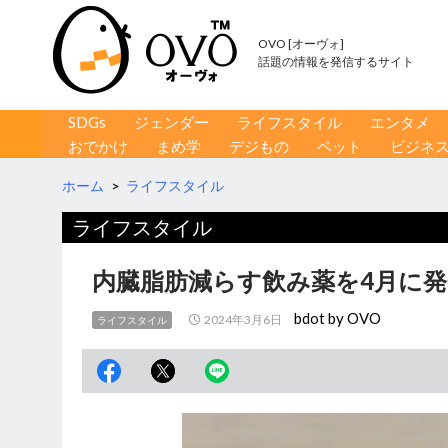
OVO [オーヴォ]
話題の情報を発信するサイト
コンテンツへ移動
検
SDGs
ジェンダー
ライフスタイル
エンタメ
索
おでかけ
まめ学
デジもの
ペット
ビジネ
ホーム
>
ライフスタイル
ライフスタイル
内臓脂肪減らす飲み薬を4月に
bdot by OVO
2024年3月6日
ライフスタイル