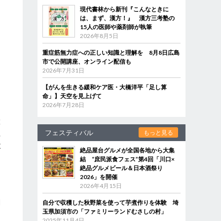
現代書林から新刊『こんなときに
は、まず、漢方！』 漢方三考塾の
15人の医師や薬剤師が執筆
2026年8月5日
重症筋無力症への正しい知識と理解を 8月8日広島
市で公開講座、オンライン配信も
2026年7月31日
【がんを生きる緩和ケア医・大橋洋平「足し算
命」】天空を見上げて
2026年7月28日
薬
フェスティバル
もっと見る
れ
意
絶品屋台グルメが全国各地から大集
す
結 “庶民派食フェス”第4回「川口×
絶品グルメビール＆日本酒祭り
2026」を開催
2026年4月15日
力
関
自分で収穫した秋野菜を使って芋煮作りを体験 埼
玉県加須市の「ファミリーランドむさしの村」
2025年11月4日