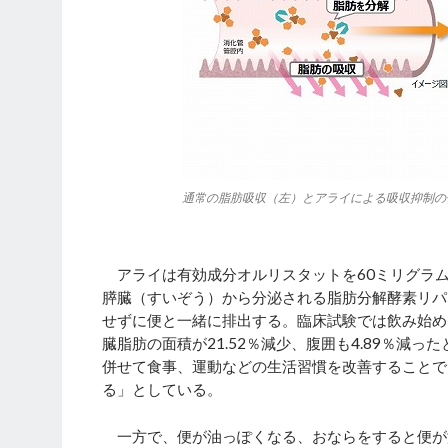
通常の脂肪吸収（左）とアライによる吸収抑制の
アライは有効成分オルリスタットを60ミリグラム
膵臓（すいぞう）から分泌される脂肪分解酵素リパ
せずに便と一緒に排出する。臨床試験では飲み始め
臓脂肪の面積が21.52％減少、腹囲も4.89％
併せて食事、運動などの生活習慣を改善することで
る」としている。
一方で、便が油っぽくなる、おならをすると便が漏