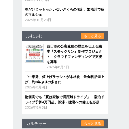
春だけじゃもったいないさくらの名所、加治川で秋
のマルシェ
2025年10月23日
ふむふむ
もっと見る
四日市の公害克服の歴史を伝える絵
本『スモックリン』制作プロジェク
ト クラウドファンディングで支援
を募集
2026年8月5日
「中東発」値上げラッシュが本格化 飲食料品値上
げ、約3年ぶりの多さに
2026年8月4日
物価高でも「夏は家族で長距離ドライブ」 宿泊ド
ライブ予算4万円超、渋滞・猛暑への備えも必須
2026年8月3日
カルチャー
もっと見る