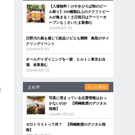
【入場無料！けやきひろば秋のビー
ル祭り】300種類以上のクラフトビー
ルが集まる！土日祝日はアーリーオ
ープンも｜さいたま新都心
2026年8月7日
日野川の風を感じて絶品ジビエも満喫 鳥取のサイ
クリングイベント
2026年8月7日
オールデイダイニングを一新 ヒルトン東京お台
場、改装進む
2026年8月7日
。
まめ学
もっと見る
収
写真に埋まっている位置情報はおっ
かないのか 【岡嶋教授のデジタル
指南】
き
2026年7月22日
ゼロトラストって何？ 【岡嶋教授のデジタル指
南】