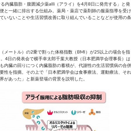
内臓脂肪・腹囲減少薬alli（アライ）を4月8日に発売する」と発
便と一緒に排出する仕組み。薬局・薬店で薬剤師の服薬指導を受
ていないことや生活習慣改善に取り組んでいることなどが使用の
メートル）の2乗で割った体格指数（BMI）が25以上の場合を指
る。4日の発表会で横手幸太郎千葉大教授（日本肥満学会理事長）は
も内臓の回りにつく内臓脂肪の蓄積が、代謝性の生活習慣病の合
要性を指摘。その上で「日本肥満学会は食事療法、運動療法、そ
界があった」と新薬登場の背景を説明した。