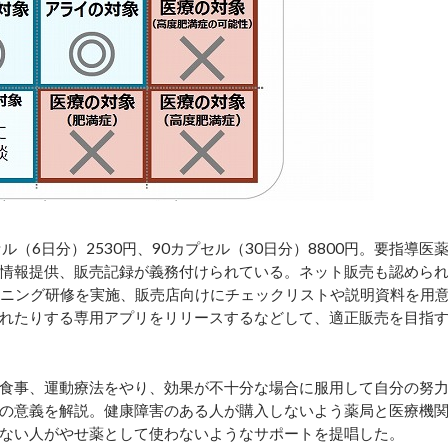
6日分）2530円、90カプセル（30日分）8800円。要指導医
情報提供、販売記録が義務付けられている。ネット販売も認めら
ラーニング研修を実施、販売店向けにチェックリストや説明資料を用
れたりする専用アプリをリリースするなどして、適正販売を目指
食事、運動療法をやり、効果が不十分な場合に服用して自分の努
の意義を解説。健康障害のある人が購入しないよう薬局と医療機
ない人がやせ薬として使わないようなサポートを提唱した。