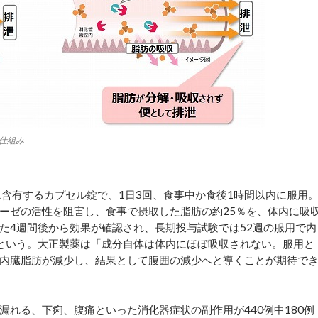
仕組み
含有するカプセル錠で、1日3回、食事中か食後1時間以内に服用
ーゼの活性を阻害し、食事で摂取した脂肪の約25％を、体内に吸
た4週間後から効果が確認され、長期投与試験では52週の服用で内
減ったという。大正製薬は「成分自体は体内にほぼ吸収されない。服用と
内臓脂肪が減少し、結果として腹囲の減少へと導くことが期待で
れる、下痢、腹痛といった消化器症状の副作用が440例中180例