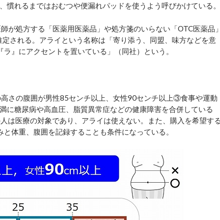
控え、慣れるまではおむつや便漏れパッドを使うよう呼びかけている
医師が処方する「医薬用医薬品」や処方箋のいらない「OTC医薬品
と推定される。アライという名称は「寄り添う、同盟、味方などを意
は『ラ』にアクセントを置いている」（同社）という。
高さの腹囲が男性85センチ以上、女性90センチ以上③食事や運動
満に糖尿病や高血圧、脂質異常症などの健康障害を合併している
」の人は医療の対象であり、アライは使えない。また、購入を希望す
みと体重、腹囲を記録することも条件になっている。