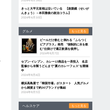
2026年6月18日
。
きっと大平元首相は泣いている 【政眼鏡（せいが
んきょう）－本田雅俊の政治コラム】
」
2026年6月10日
グルメ
もっと見る
ビールだけ飲むと倒れる「ふらつく
ビアグラス」発売 “強制的に水を飲
む”仕掛けで適正飲酒を後押し
2026年8月7日
る
セブン‐イレブン、カレー15商品を一斉投入 名店
監修から冷製うどんまで“夏のカレーフェス”を開催
中
2026年8月6日
横浜高島屋で「韓国市場」がスタート 人気グルメ
から雑貨まで約30ブランドが集結
2026年8月5日
ヘルスケア
もっと見る