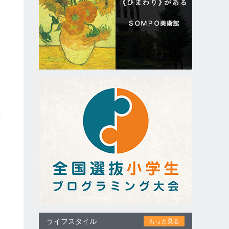
け
条
併
れ
ライフスタイル
もっと見る