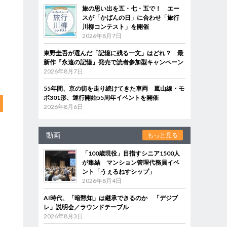
旅の思い出を五・七・五で！ エー
スが「かばんの日」に合わせ「旅行
川柳コンテスト」を開催
2026年8月7日
東野圭吾が選んだ「記憶に残る一文」はどれ？ 最
新作『永遠の記憶』発売で読者参加型キャンペーン
2026年8月7日
55年間、京の街を走り続けてきた車両 嵐山線・モ
ボ301形、運行開始55周年イベントを開催
2026年8月6日
動画
もっと見る
「100歳現役」目指すシニア1500人
が集結 マンション管理代務員イベ
ント「うぇるねすシップ」
2026年8月4日
AI時代、「暗黙知」は継承できるのか 「デジブ
レ」説明会／ラウンドテーブル
2026年8月3日