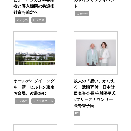
者と導入機関の共通指
ト
針案を策定へ
,
スポーツ
,
,
デジもの
ビジネス
オールデイダイニング
故人の「想い」かなえ
を一新 ヒルトン東京
る 遺贈寄付 日本財
お台場、改装進む
団名誉会長 笹川陽平氏
×フリーアナウンサー
,
,
ビジネス
ライフスタイル
長野智子氏
PR