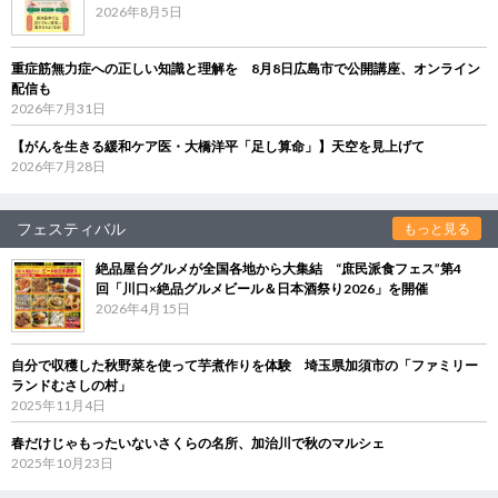
2026年8月5日
重症筋無力症への正しい知識と理解を 8月8日広島市で公開講座、オンライン
配信も
2026年7月31日
【がんを生きる緩和ケア医・大橋洋平「足し算命」】天空を見上げて
2026年7月28日
フェスティバル
もっと見る
絶品屋台グルメが全国各地から大集結 “庶民派食フェス”第4
回「川口×絶品グルメビール＆日本酒祭り2026」を開催
2026年4月15日
自分で収穫した秋野菜を使って芋煮作りを体験 埼玉県加須市の「ファミリー
ランドむさしの村」
2025年11月4日
春だけじゃもったいないさくらの名所、加治川で秋のマルシェ
2025年10月23日