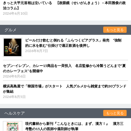
きっと大平元首相は泣いている 【政眼鏡（せいがんきょう）－本田雅俊の政
治コラム】
2026年6月10日
グルメ
もっと見る
ビールだけ飲むと倒れる「ふらつくビアグラス」発売 “強制
的に水を飲む”仕掛けで適正飲酒を後押し
2026年8月7日
セブン‐イレブン、カレー15商品を一斉投入 名店監修から冷製うどんまで“夏
のカレーフェス”を開催中
2026年8月6日
横浜高島屋で「韓国市場」がスタート 人気グルメから雑貨まで約30ブランド
が集結
2026年8月5日
ヘルスケア
もっと見る
現代書林から新刊『こんなときには、まず、漢方！』 漢方三
考塾の15人の医師や薬剤師が執筆