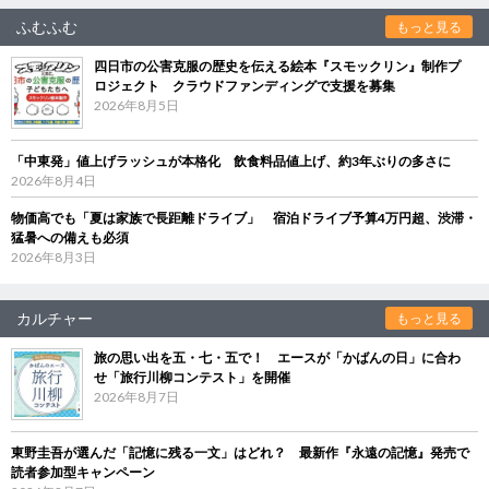
ふむふむ
もっと見る
四日市の公害克服の歴史を伝える絵本『スモックリン』制作プ
ロジェクト クラウドファンディングで支援を募集
2026年8月5日
「中東発」値上げラッシュが本格化 飲食料品値上げ、約3年ぶりの多さに
2026年8月4日
物価高でも「夏は家族で長距離ドライブ」 宿泊ドライブ予算4万円超、渋滞・
猛暑への備えも必須
2026年8月3日
カルチャー
もっと見る
旅の思い出を五・七・五で！ エースが「かばんの日」に合わ
せ「旅行川柳コンテスト」を開催
2026年8月7日
東野圭吾が選んだ「記憶に残る一文」はどれ？ 最新作『永遠の記憶』発売で
読者参加型キャンペーン