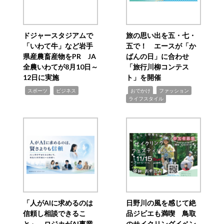
ドジャースタジアムで
旅の思い出を五・七・
「いわて牛」など岩手
五で！ エースが「か
県産農畜産物をPR JA
ばんの日」に合わせ
全農いわてが8月10日～
「旅行川柳コンテス
12日に実施
ト」を開催
,
,
,
,
,
スポーツ
ビジネス
おでかけ
ファッション
ライフスタイル
「人がAIに求めるのは
日野川の風を感じて絶
信頼し相談できるこ
品ジビエも満喫 鳥取
と」 ロジカがAI事業
のサイクリングイベン