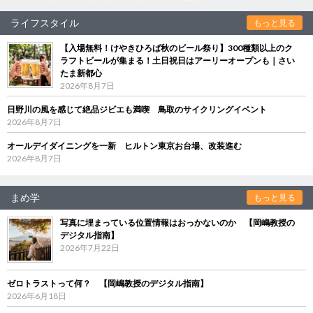
ライフスタイル
もっと見る
【入場無料！けやきひろば秋のビール祭り】300種類以上のク
ラフトビールが集まる！土日祝日はアーリーオープンも｜さい
たま新都心
2026年8月7日
日野川の風を感じて絶品ジビエも満喫 鳥取のサイクリングイベント
2026年8月7日
オールデイダイニングを一新 ヒルトン東京お台場、改装進む
2026年8月7日
まめ学
もっと見る
写真に埋まっている位置情報はおっかないのか 【岡嶋教授の
デジタル指南】
2026年7月22日
ゼロトラストって何？ 【岡嶋教授のデジタル指南】
2026年6月18日