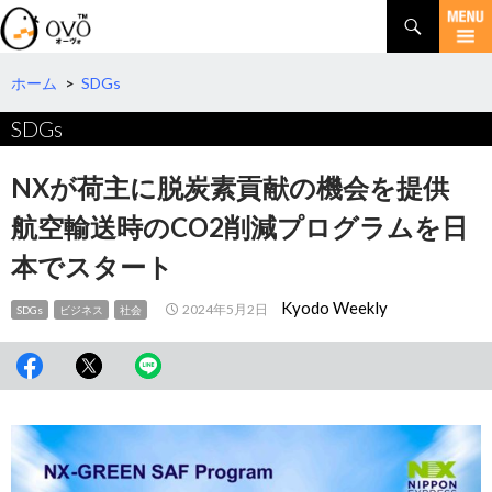
検
索
コ
ン
テ
ホーム
>
SDGs
ン
SDGs
ツ
へ
移
NXが荷主に脱炭素貢献の機会を提供
動
航空輸送時のCO2削減プログラムを日
本でスタート
Kyodo Weekly
2024年5月2日
SDGs
ビジネス
社会