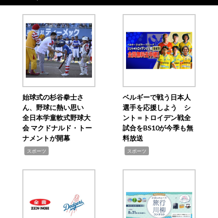
始球式の杉谷拳士さ
ベルギーで戦う日本人
ん、野球に熱い思い
選手を応援しよう シ
全日本学童軟式野球大
ント＝トロイデン戦全
会 マクドナルド・トー
試合をBS10が今季も無
ナメントが開幕
料放送
,
,
スポーツ
スポーツ