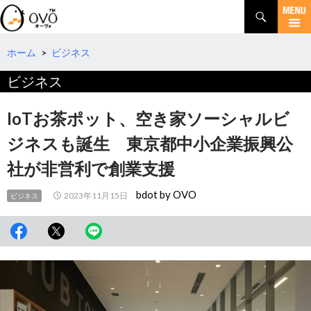
検
索
コ
ン
テ
ホーム
>
ビジネス
ン
ビジネス
ツ
へ
移
IoTお茶ポット、空き家ソーシャルビ
動
ジネスも誕生 東京都中小企業振興公
社が非営利で創業支援
bdot by OVO
2023年11月15日
ビジネス