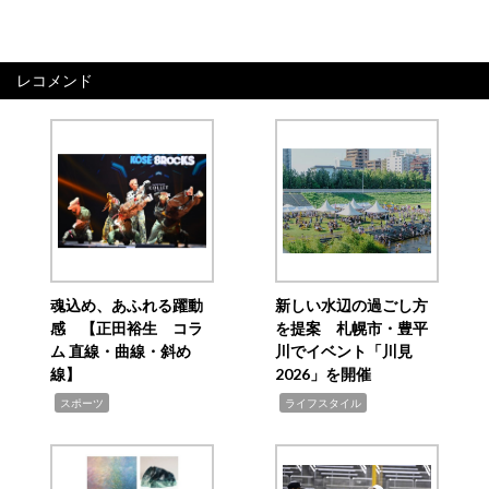
レコメンド
魂込め、あふれる躍動
新しい水辺の過ごし方
感 【正田裕生 コラ
を提案 札幌市・豊平
ム 直線・曲線・斜め
川でイベント「川見
線】
2026」を開催
,
,
スポーツ
ライフスタイル