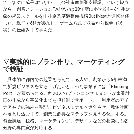
で、すぐに成果は出ない」（公社多摩創業支援課）という観点
から、創業ステーションTAMAでは23年度に小学校4～6年生対
象の起業スクールを中小企業基盤整備機構BusiNestと連携開催
した。親子で6組が参加し、ゲーム方式で収益から税金（課
税）の仕組みまで学んだ。
▽
実践的にプラン作り、マーケティング
で検証
具体的に都内での起業を考えている人や、創業から5年未満
で新規ビジネスを立ち上げたいといった事業者には「Planning
Port」が薦められる。約20人のプランコンサルタントが事業計
画の作成から事業化までを担任制でサポート。「利用者のアイ
デアやその強みを整理。ビジネスモデルへ進化させ、数値計画
へ落とし込むまで、創業に必要なステップを見える化」する。
資金調達、税務、マーケティング、デザインなどの相談にも各
分野の専門家が対応する。