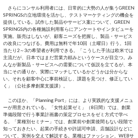
さらにコンサル利用者には、日常的に大勢の人が集うGREEN
SPRINGSの立地環境を活かし、テストマーケティングの機会を
提供している。試作した製品やサービス案について、GREEN
SPRINGS内の各種施設利用客らにアンケートやインタビューを
実施。販売はしないが、顧客ニーズを把握し、製品・サービス
の改良につなげる。費用は無料で年10回（土曜日）行う。1回
当たり2～3の希望者が利用できる。「こうした手法は欧米では
主流だが、日本ではまだ営業力頼みというケースが目立つ。み
んなが新製品・サービスへの需要について仮説を立てるが、本
当にその通りか、実際にマッチしているかどうかは分からな
い。それを顧客中心に事前検証し、課題を見つけ、修正してい
く」（公社多摩創業支援課）。
このほか、「Planning Port」には、より実践的な支援メニュ
ーが用意されている。「女性起業ゼミ」（8日間）では、創業
準備段階で行う事業計画書の策定プロセスをゼミ方式で学べ
る。「業種別セミナー」では、創業前や創業後間もない段階で
知っておきたい、起業の手続きや許認可申請、店舗設計などに
ついて、実例を交えて解説する。業種はファッション、WEBサ