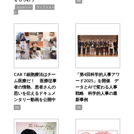
PR
,
,
カルチャー
ライフスタイ
ル
CAR T細胞療法はチー
「第4回科学的人事アワ
ム医療だ！ 医療従事
ード2025」を開催 デ
者の情熱、患者さんの
ータとAIで変わる人事
思いを伝えるドキュメ
戦略 科学的人事の最
ンタリー動画を公開中
新事例
PR
PR