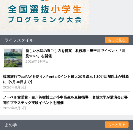
ライフスタイル
もっと見る
新しい水辺の過ごし方を提案 札幌市・豊平川でイベント「川
見2026」を開催
2026年8月9日
韓国旅行でau PAYを使うとPontaポイント最大20％還元！30万店舗以上が対象
に【9月30日まで】
2026年8月8日
ノーベル賞受賞・白川英樹博士が小中高生を直接指導 名城大学が講演会と導
電性プラスチック実験イベントを開催
2026年8月8日
まめ学
もっと見る