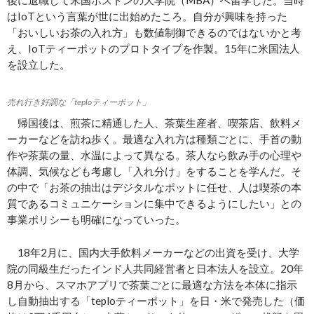
はIoTという言葉が世に出始めたころ。自分が興味を持った
「おいしいお茶の入れ方」も数値制御できるのではないかと考
え、IoTティーポットのプロトタイプを作製。15年に米国法人
を設立した。
売れ行き好調な「teploティーポット」
帰国後は、煎茶に精通した人、茶葉生産者、喫茶店、飲料メ
ーカーなどを訪ね歩く。最適な入れ方は種類ごとに、手首の動
作や茶葉の量、水温によって異なる。茶人なら飲み手の心理や
体調、気候なども考慮し「入れ分け」をすることを学んだ。そ
の中で「お茶の抽出はデジタルなポットに任せ、人は喫茶の本
質であるコミュニケーションに集中できるようにしたい」との
事業ポリシーも明確になっていった。
18年2月に、国内大手飲料メーカーなどの出資を受け、大学
院の同級生だったインド人共同経営者と日本法人を設立。20年
8月から、スマホアプリで茶葉ごとに最適な方法を本体に指示
し自動抽出する「teploティーポット」を日・米で発売した（価