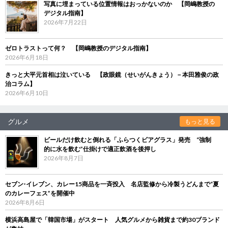
写真に埋まっている位置情報はおっかないのか 【岡嶋教授の
デジタル指南】
2026年7月22日
ゼロトラストって何？ 【岡嶋教授のデジタル指南】
2026年6月18日
きっと大平元首相は泣いている 【政眼鏡（せいがんきょう）－本田雅俊の政
治コラム】
2026年6月10日
グルメ
もっと見る
ビールだけ飲むと倒れる「ふらつくビアグラス」発売 “強制
的に水を飲む”仕掛けで適正飲酒を後押し
2026年8月7日
セブン‐イレブン、カレー15商品を一斉投入 名店監修から冷製うどんまで“夏
のカレーフェス”を開催中
2026年8月6日
横浜高島屋で「韓国市場」がスタート 人気グルメから雑貨まで約30ブランド