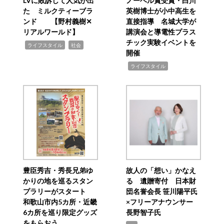
LVに敗訴して人気が出
ノーベル賞受賞・白川
た ミルクティーブラ
英樹博士が小中高生を
ンド 【野村義樹✕
直接指導 名城大学が
リアルワールド】
講演会と導電性プラス
チック実験イベントを
,
,
ライフスタイル
社会
開催
,
ライフスタイル
豊臣秀吉・秀長兄弟ゆ
故人の「想い」かなえ
かりの地を巡るスタン
る 遺贈寄付 日本財
プラリーがスタート
団名誉会長 笹川陽平氏
和歌山市内5カ所・近畿
×フリーアナウンサー
6カ所を巡り限定グッズ
長野智子氏
をもらおう