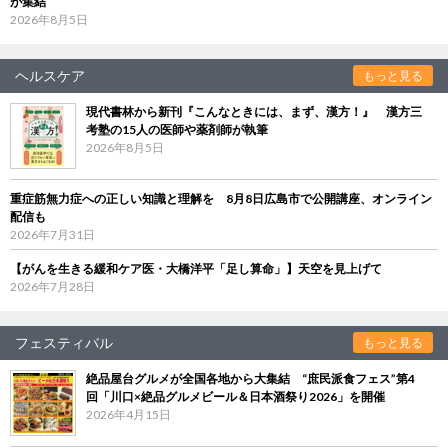
が集結
2026年8月5日
ヘルスケア
もっと見る
現代書林から新刊『こんなときには、まず、漢方！』 漢方三
考塾の15人の医師や薬剤師が執筆
2026年8月5日
重症筋無力症への正しい知識と理解を 8月8日広島市で公開講座、オンライン
配信も
2026年7月31日
【がんを生きる緩和ケア医・大橋洋平「足し算命」】天空を見上げて
2026年7月28日
フェスティバル
もっと見る
絶品屋台グルメが全国各地から大集結 “庶民派食フェス”第4
回「川口×絶品グルメビール＆日本酒祭り2026」を開催
2026年4月15日