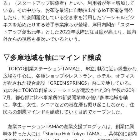
る」（スタートアップ関係者）といい、利用者が年々増加して
いる。その中から、お茶を最適に自動抽出するIoT家電を開発
したり、社会問題化している空き家を活用したソーシャルビジ
ネスを始めたりする若手事業家らが登場。岸田内閣が「スター
トアップ創出元年」とした2022年以降は注目度が高まり、国内
外からの視察も相次いでいるという。
▽
多摩地域を軸にマインド醸成
TOKYO創業ステーションTAMAは、JR立川駅に近い緑豊かな
広場を中心に、各種ショップやレストラン、ホテル、オフィス
が配された複合施設「GREEN SPRINGS」内に立地している。
丸の内にTOKYO創業ステーションが開設された3年半後の20年
7月、都心部に比べ事業所の新規開業率が低い多摩地域を軸
に、学生、女性、シニアなどの潜在層も掘り起こしながら、住
民らの創業マインドを醸成していく目的でオープンした。
創業ステーションTAMAの創業支援プログラムは、創業に興
味を持った人には「Startup Hub Tokyo TAMA」、具体的に都内