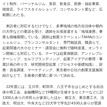
イト制作、パーソナルジム、美容、飲食店、医療・福祉事業、
雑貨店、ライフスタイルショップ、コンサルタント業など、広
範囲にわたる。
来訪者に対応するだけでなく、多摩地域の地方自治体や都内
の大学などの要請を受け、講師を出張派遣する「地域連携」事
業も積極展開している。講師は創業ステーションTAMAのコン
シェルジュ、プランコンサルタント、専門相談員、職員らで、
起業関連の大小セミナー・講習会に無料で随時派遣。オンライ
ン開催にも対応している。テーマは起業体験談、アントレプレ
ナーシップ、セルフブランディング、起業アイデアの整理・事
業計画の作り方、研究開発型起業（プロセスや基礎知識）、財
務・資金調達、マーケティング、東京都や公社の創業支援施策
紹介などで、主催者の要望に基づいて決める。
22年度には、立川市、町田市、八王子市をはじめとする自治
体や商工会、金融機関など19機関が主催するセミナーなどに計
1300人余りの市民らが参加したほか、都立大、東京農工大、法
政大、明治大、中央大など22大学で学生計4100人余りが受講