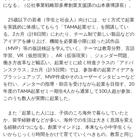
になる」（公社事業戦略部多摩創業支援課の山本康博課長）。
25歳以下の若者（学生と社会人）向けには、ゼミ方式で起業
を実践的に体感してもらう「TAMA起業ゼミ」を開講してい
る。2カ月（計8日間）にわたり、チーム制で新しい製品などの
アイデアを練り上げ、機能を必要最小限に絞った試作品
（MVP）等の仮説検証を学んでいく。テーマは教育分野、言語
学習、VR（仮想現実）、AR（拡張現実）、ジェンダー問題、
働き方改革など幅広い。起業ゼミに続く特進クラスの「アドバ
ンスクラス」2カ月（計5日間）では、参加者の起業アイデアを
ブラッシュアップ。MVP作成やそのユーザーインタビューなど
を行い、メンターの指導・助言を受けながら起業を目指す。20
年度のTAMA起業ゼミ一期生4人から通算して100人超が参加、
このうち数人が実際に起業した。
また「起業した人には、子供のころ海外で暮らしていたと
か、留学経験者などが多い。海外での生活は大きく意識を変え
る経験の1つになる。創業マインドは、本来なら小中学生くら
いからじっくり時間をかけて育てていくべきもの。教育と同じ