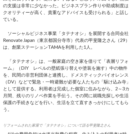
の支援は非常に少なかった。ビジネスプラン作りや助成制度は
クオリティーが高く、貴重なアドバイスも受けられる」と話し
ている。
ソーシャルビジネス事業「タテナオシ」を展開する合同会社
Renovate Japan（東京都国分寺市）代表の甲斐隆之さん（29）
は、創業ステーションTAMAを利用した1人。
「タテナオシ」は、一般家庭の空き家を借りて「表層リフォ
ーム」（DIY レベルの壁紙張り替えや塗装を施す）中の物件
を、民間の非営利団体と連携し、ドメスティックバイオレンス
（DV）などで緊急・一時避難が必要な人たちの「駆け込み寺」
として提供する。利用者は完成した個室に住みながら、2～3カ
月間、残りのリノベ作業を手伝う。その間に就職先探しや生活
保護の手続きなどを行い、生活を立て直すきっかけにしてもら
う。
リフォームされた家屋で「タテナオシ」について語る甲斐隆之さん
1泊の費用負担は水道光熱費分程度。住み込みの利用者は時