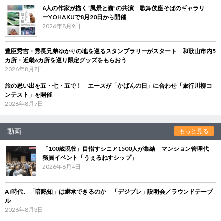
6人の作家が描く“風景と猫”の共演 歌舞伎座そばのギャラリ
ーYOHAKUで8月20日から開催
2026年8月9日
豊臣秀吉・秀長兄弟ゆかりの地を巡るスタンプラリーがスタート 和歌山市内5
カ所・近畿6カ所を巡り限定グッズをもらおう
2026年8月8日
旅の思い出を五・七・五で！ エースが「かばんの日」に合わせ「旅行川柳コ
ンテスト」を開催
2026年8月7日
動画
もっと見る
「100歳現役」目指すシニア1500人が集結 マンション管理代
務員イベント「うぇるねすシップ」
2026年8月4日
AI時代、「暗黙知」は継承できるのか 「デジブレ」説明会／ラウンドテーブ
ル
2026年8月3日