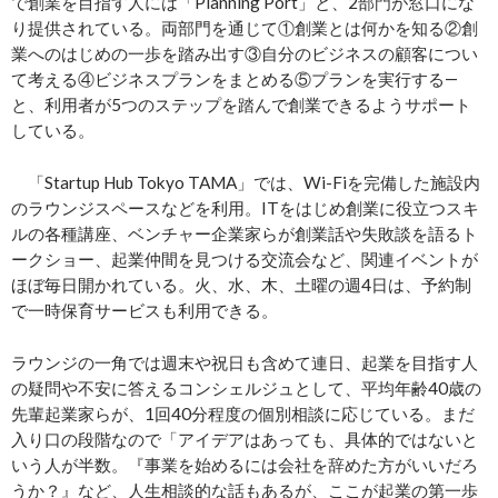
で創業を目指す人には「Planning Port」と、2部門が窓口にな
り提供されている。両部門を通じて①創業とは何かを知る②創
業へのはじめの一歩を踏み出す③自分のビジネスの顧客につい
て考える④ビジネスプランをまとめる⑤プランを実行する―
と、利用者が5つのステップを踏んで創業できるようサポート
している。
「Startup Hub Tokyo TAMA」では、Wi-Fiを完備した施設内
のラウンジスペースなどを利用。ITをはじめ創業に役立つスキ
ルの各種講座、ベンチャー企業家らが創業話や失敗談を語るト
ークショー、起業仲間を見つける交流会など、関連イベントが
ほぼ毎日開かれている。火、水、木、土曜の週4日は、予約制
で一時保育サービスも利用できる。
ラウンジの一角では週末や祝日も含めて連日、起業を目指す人
の疑問や不安に答えるコンシェルジュとして、平均年齢40歳の
先輩起業家らが、1回40分程度の個別相談に応じている。まだ
入り口の段階なので「アイデアはあっても、具体的ではないと
いう人が半数。『事業を始めるには会社を辞めた方がいいだろ
うか？』など、人生相談的な話もあるが、ここが起業の第一歩