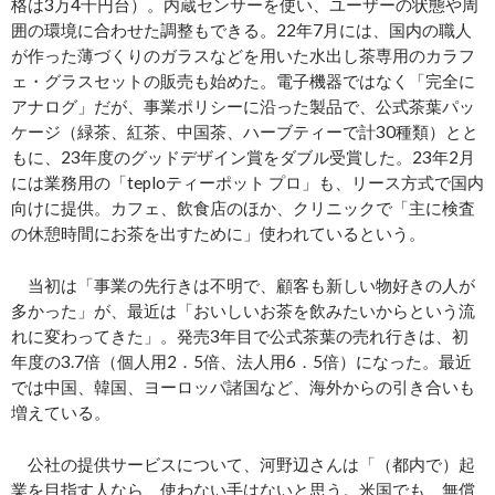
格は3万4千円台）。内蔵センサーを使い、ユーザーの状態や周
囲の環境に合わせた調整もできる。22年7月には、国内の職人
が作った薄づくりのガラスなどを用いた水出し茶専用のカラフ
ェ・グラスセットの販売も始めた。電子機器ではなく「完全に
アナログ」だが、事業ポリシーに沿った製品で、公式茶葉パッ
ケージ（緑茶、紅茶、中国茶、ハーブティーで計30種類）とと
もに、23年度のグッドデザイン賞をダブル受賞した。23年2月
には業務用の「teploティーポット プロ」も、リース方式で国内
向けに提供。カフェ、飲食店のほか、クリニックで「主に検査
の休憩時間にお茶を出すために」使われているという。
当初は「事業の先行きは不明で、顧客も新しい物好きの人が
多かった」が、最近は「おいしいお茶を飲みたいからという流
れに変わってきた」。発売3年目で公式茶葉の売れ行きは、初
年度の3.7倍（個人用2．5倍、法人用6．5倍）になった。最近
では中国、韓国、ヨーロッパ諸国など、海外からの引き合いも
増えている。
公社の提供サービスについて、河野辺さんは「（都内で）起
業を目指す人なら、使わない手はないと思う。米国でも、無償