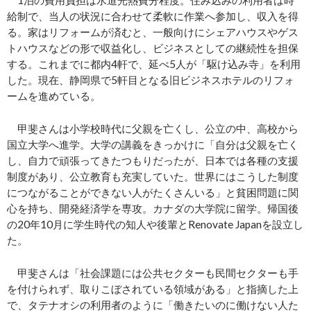
給制で、当人の状況に合わせて柔軟に作業へ参加し、収入を得
る。家はリフォームが済むと、一般向けにシェアハウスやゲス
トハウスなどの形で収益化し、ビジネスとしての継続性を担保
する。これまでに都内4軒で、延べ5人が「駆け込み寺」を利用
した。現在、静岡県で5軒目となる旧ビジネスホテルのリフォ
ームを進めている。
甲斐さんは小学校時代に父親を亡くし、公立の中、高校から
国立大学へ進学。大学の講義をきっかけに「自分は父親を亡く
し、自力で頑張ってきたつもりだったが、日本では各種の支援
制度があり、公立教育も充実していた。世界にはこうした制度
につながることができない人がたくさんいる」と貧困問題に関
心を持ち、開発経済学を専攻。カナダの大学院に留学。帰国後
の20年10月に学生時代の知人や後輩とRenovate Japanを設立し
た。
甲斐さんは「社会課題には公共セクターも民間セクターも手
を付けられず、取りこぼされている領域がある」と指摘した上
で、タテナオシの利用者のように「働きたいのに働けない人た