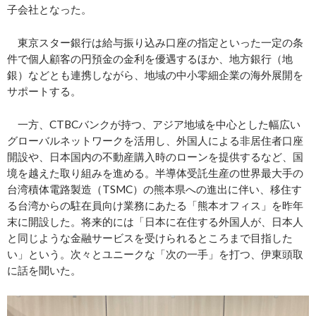
子会社となった。
東京スター銀行は給与振り込み口座の指定といった一定の条
件で個人顧客の円預金の金利を優遇するほか、地方銀行（地
銀）などとも連携しながら、地域の中小零細企業の海外展開を
サポートする。
一方、CTBCバンクが持つ、アジア地域を中心とした幅広い
グローバルネットワークを活用し、外国人による非居住者口座
開設や、日本国内の不動産購入時のローンを提供するなど、国
境を越えた取り組みを進める。半導体受託生産の世界最大手の
台湾積体電路製造（TSMC）の熊本県への進出に伴い、移住す
る台湾からの駐在員向け業務にあたる「熊本オフィス」を昨年
末に開設した。将来的には「日本に在住する外国人が、日本人
と同じような金融サービスを受けられるところまで目指した
い」という。次々とユニークな「次の一手」を打つ、伊東頭取
に話を聞いた。