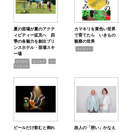
夏の苗場が夏のアクテ
カマキリを黄色い世界
ィビティー拡充へ 四
で育てたら いきもの
季の各魅力を創出プリ
観察の世界
ンスホテル・苗場スキ
,
カルチャー
ー場
,
,
,
おでかけ
ビジネス
ライ
フスタイル
ビールだけ飲むと倒れ
故人の「想い」かなえ