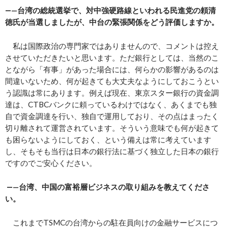
―—
台湾の総統選挙で、対中強硬路線といわれる民進党の
頼
清
徳氏が当選しましたが、中台の緊張関係をどう評価しますか。
私は国際政治の専門家ではありませんので、コメントは控え
させていただきたいと思います。ただ銀行としては、当然のこ
とながら「有事」があった場合には、何らかの影響があるのは
間違いないため、何が起きても大丈夫なようにしておこうとい
う認識は常にあります。例えば現在、東京スター銀行の資金調
達は、CTBCバンクに頼っているわけではなく、あくまでも独
自で資金調達を行い、独自で運用しており、その点はまったく
切り離されて運営されています。そういう意味でも何が起きて
も困らないようにしておく、という備えは常に考えています
し、そもそも当行は日本の銀行法に基づく独立した日本の銀行
ですのでご安心ください。
―—
台湾、中国の富裕層ビジネスの取り組みを教えてくださ
い。
これまでTSMCの台湾からの駐在員向けの金融サービスにつ