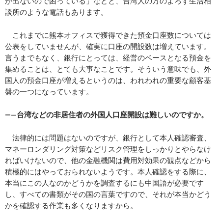
が出ないので困っている」などと、台湾人の方のよろず生活相
談所のような電話もあります。
これまでに熊本オフィスで獲得できた預金口座数については
公表をしていませんが、確実に口座の開設数は増えています。
言うまでもなく、銀行にとっては、経営のベースとなる預金を
集めることは、とても大事なことです。そういう意味でも、外
国人の預金口座が増えるというのは、われわれの重要な顧客基
盤の一つになっています。
―—
台湾などの非居住者の外国人口座開設は難しいのですか。
法律的には問題はないのですが、銀行として本人確認審査、
マネーロンダリング対策などリスク管理をしっかりとやらなけ
ればいけないので、他の金融機関は費用対効果の観点などから
積極的にはやっておられないようです。本人確認をする際に、
本当にこの人なのかどうかを調査するにも中国語が必要です
し、すべての書類がその国の言葉ですので、それが本当かどう
かを確認する作業も多くなりますから。