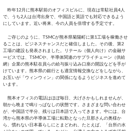
昨年12月に熊本駅前のオフィスビルに、現在は常駐社員4人
で、うち2人は台湾出身で、中国語と英語でも対応できるよう
にしています。近い将来、今の人員を倍増する予定です。
ご存じのように、TSMCが熊本県菊陽町に第1工場を稼働させ
ることは、ビジネスチャンスだと確信しました。その後、第2
工場の建設も発表されました。リテール（個人向け）の金融サ
ービスでは、TSMCや、半導体関連のサプライチェーン（供給
網）企業の熊本駐在員らの給与振り込み口座の開設などを手が
けています。熊本県の銀行とも適宜情報交換などをしながら、
お互いが「ウィンウィン」の関係になるようビジネスを進めて
います。
熊本オフィスの電話はほぼ毎日、大げさかもしれませんが、
朝から晩まで鳴りっぱなしの状態です。さまざまな問い合わせ
が、中国語で半分、残りは日本語で入ってきます。中には、台
湾から熊本県の半導体工場に転勤となった旦那さんの奥様か
ら、慣れない日本暮らしにとまどわれ、たとえば、「台所の水