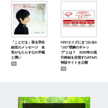
「ことだま」宿る羽生
HIV/エイズにまつわる6
結弦のメッセージ 名
つの“理解のギャッ
言がもたらす心の平穏
プ”とは？ 2030年の流
と潤い
行終結を目指すGAP6の
特設サイトを公開
PR
PR