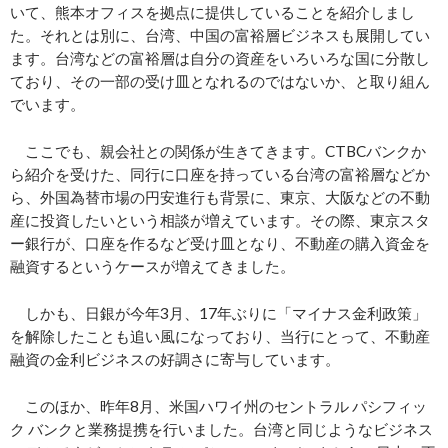
いて、熊本オフィスを拠点に提供していることを紹介しまし
た。それとは別に、台湾、中国の富裕層ビジネスも展開してい
ます。台湾などの富裕層は自分の資産をいろいろな国に分散し
ており、その一部の受け皿となれるのではないか、と取り組ん
でいます。
ここでも、親会社との関係が生きてきます。CTBCバンクか
ら紹介を受けた、同行に口座を持っている台湾の富裕層などか
ら、外国為替市場の円安進行も背景に、東京、大阪などの不動
産に投資したいという相談が増えています。その際、東京スタ
ー銀行が、口座を作るなど受け皿となり、不動産の購入資金を
融資するというケースが増えてきました。
しかも、日銀が今年3月、17年ぶりに「マイナス金利政策」
を解除したことも追い風になっており、当行にとって、不動産
融資の金利ビジネスの好調さに寄与しています。
このほか、昨年8月、米国ハワイ州のセントラル パシフィッ
ク バンクと業務提携を行いました。台湾と同じようなビジネス