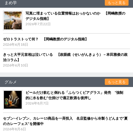
まめ学
もっと見る
写真に埋まっている位置情報はおっかないのか 【岡嶋教授の
デジタル指南】
2026年7月22日
ゼロトラストって何？ 【岡嶋教授のデジタル指南】
2026年6月18日
きっと大平元首相は泣いている 【政眼鏡（せいがんきょう）－本田雅俊の政
治コラム】
2026年6月10日
グルメ
もっと見る
ビールだけ飲むと倒れる「ふらつくビアグラス」発売 “強制
的に水を飲む”仕掛けで適正飲酒を後押し
2026年8月7日
セブン‐イレブン、カレー15商品を一斉投入 名店監修から冷製うどんまで“夏
のカレーフェス”を開催中
2026年8月6日