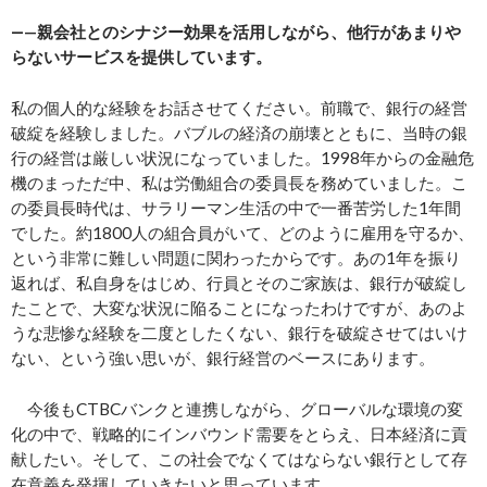
―—
親会社とのシナジー効果を活用しながら、他行があまりや
らないサービスを提供しています。
私の個人的な経験をお話させてください。前職で、銀行の経営
破綻を経験しました。バブルの経済の崩壊とともに、当時の銀
行の経営は厳しい状況になっていました。1998年からの金融危
機のまっただ中、私は労働組合の委員長を務めていました。こ
の委員長時代は、サラリーマン生活の中で一番苦労した1年間
でした。約1800人の組合員がいて、どのように雇用を守るか、
という非常に難しい問題に関わったからです。あの1年を振り
返れば、私自身をはじめ、行員とそのご家族は、銀行が破綻し
たことで、大変な状況に陥ることになったわけですが、あのよ
うな悲惨な経験を二度としたくない、銀行を破綻させてはいけ
ない、という強い思いが、銀行経営のベースにあります。
今後もCTBCバンクと連携しながら、グローバルな環境の変
化の中で、戦略的にインバウンド需要をとらえ、日本経済に貢
献したい。そして、この社会でなくてはならない銀行として存
在意義を発揮していきたいと思っています。