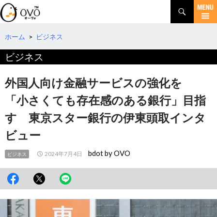
検
索
コ
ン
テ
ホーム
>
ビジネス
ン
ビジネス
ツ
へ
移
外国人向け金融サービスの強化を
動
「小さくても存在感のある銀行」目指
す 東京スター銀行の伊東頭取インタ
ビュー
bdot by OVO
2024年7月4日
ビジネス