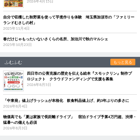
2026年4月15日
自分で収穫した秋野菜を使って芋煮作りを体験 埼玉県加須市の「ファミリー
ランドむさしの村」
2025年11月4日
春だけじゃもったいないさくらの名所、加治川で秋のマルシェ
2025年10月23日
ふむふむ
もっと見る
四日市の公害克服の歴史を伝える絵本『スモックリン』制作プ
ロジェクト クラウドファンディングで支援を募集
2026年8月5日
「中東発」値上げラッシュが本格化 飲食料品値上げ、約3年ぶりの多さに
2026年8月4日
物価高でも「夏は家族で長距離ドライブ」 宿泊ドライブ予算4万円超、渋滞・
猛暑への備えも必須
2026年8月3日