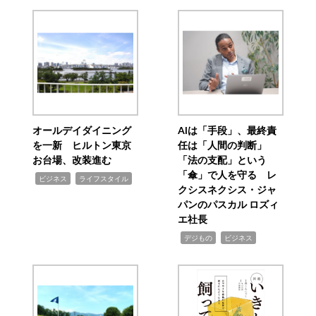
オールデイダイニング
AIは「手段」、最終責
を一新 ヒルトン東京
任は「人間の判断」
お台場、改装進む
「法の支配」という
「傘」で人を守る レ
,
,
ビジネス
ライフスタイル
クシスネクシス・ジャ
パンのパスカル ロズィ
エ社長
,
,
デジもの
ビジネス