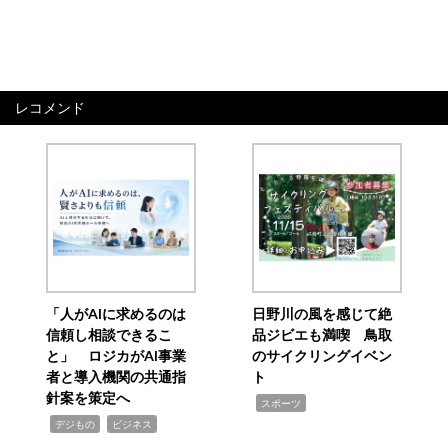
レコメンド
「人がAIに求めるのは
日野川の風を感じて絶
信頼し相談できるこ
品ジビエも満喫 鳥取
と」 ロジカがAI事業
のサイクリングイベン
者と導入機関の共通指
ト
針案を策定へ
,
スポーツ
,
,
デジもの
ビジネス