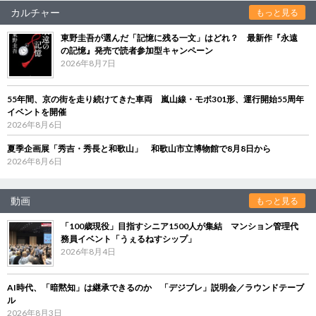
カルチャー
もっと見る
東野圭吾が選んだ「記憶に残る一文」はどれ？ 最新作『永遠
の記憶』発売で読者参加型キャンペーン
2026年8月7日
55年間、京の街を走り続けてきた車両 嵐山線・モボ301形、運行開始55周年
イベントを開催
2026年8月6日
夏季企画展「秀吉・秀長と和歌山」 和歌山市立博物館で8月8日から
2026年8月6日
動画
もっと見る
「100歳現役」目指すシニア1500人が集結 マンション管理代
務員イベント「うぇるねすシップ」
2026年8月4日
AI時代、「暗黙知」は継承できるのか 「デジブレ」説明会／ラウンドテーブ
ル
2026年8月3日