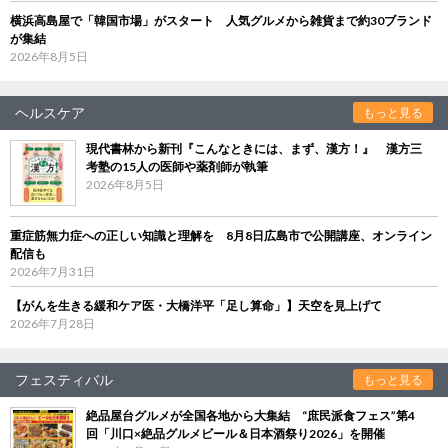
横浜高島屋で「韓国市場」がスタート 人気グルメから雑貨まで約30ブランド
が集結
2026年8月5日
ヘルスケア
もっと見る
現代書林から新刊『こんなときには、まず、漢方！』 漢方三
考塾の15人の医師や薬剤師が執筆
2026年8月5日
重症筋無力症への正しい知識と理解を 8月8日広島市で公開講座、オンライン
配信も
2026年7月31日
【がんを生きる緩和ケア医・大橋洋平「足し算命」】天空を見上げて
2026年7月28日
フェスティバル
もっと見る
絶品屋台グルメが全国各地から大集結 “庶民派食フェス”第4
回「川口×絶品グルメビール＆日本酒祭り2026」を開催