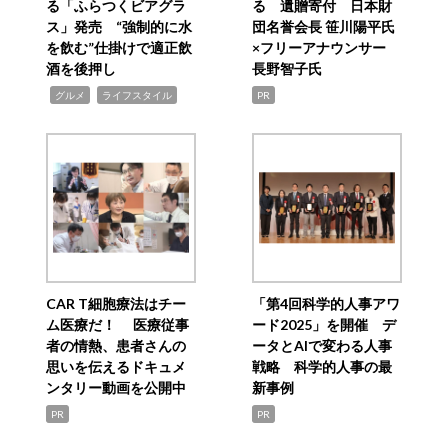
る「ふらつくビアグラ
る 遺贈寄付 日本財
ス」発売 “強制的に水
団名誉会長 笹川陽平氏
を飲む”仕掛けで適正飲
×フリーアナウンサー
酒を後押し
長野智子氏
,
,
グルメ
ライフスタイル
PR
CAR T細胞療法はチー
「第4回科学的人事アワ
ム医療だ！ 医療従事
ード2025」を開催 デ
者の情熱、患者さんの
ータとAIで変わる人事
思いを伝えるドキュメ
戦略 科学的人事の最
ンタリー動画を公開中
新事例
PR
PR