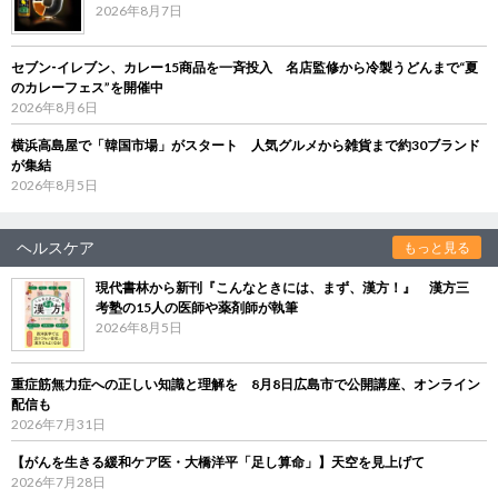
2026年8月7日
セブン‐イレブン、カレー15商品を一斉投入 名店監修から冷製うどんまで“夏
のカレーフェス”を開催中
2026年8月6日
横浜高島屋で「韓国市場」がスタート 人気グルメから雑貨まで約30ブランド
が集結
2026年8月5日
ヘルスケア
もっと見る
現代書林から新刊『こんなときには、まず、漢方！』 漢方三
考塾の15人の医師や薬剤師が執筆
2026年8月5日
重症筋無力症への正しい知識と理解を 8月8日広島市で公開講座、オンライン
配信も
2026年7月31日
【がんを生きる緩和ケア医・大橋洋平「足し算命」】天空を見上げて
2026年7月28日