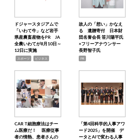
ドジャースタジアムで
故人の「想い」かなえ
「いわて牛」など岩手
る 遺贈寄付 日本財
県産農畜産物をPR JA
団名誉会長 笹川陽平氏
全農いわてが8月10日～
×フリーアナウンサー
12日に実施
長野智子氏
,
,
スポーツ
ビジネス
PR
CAR T細胞療法はチー
「第4回科学的人事アワ
ム医療だ！ 医療従事
ード2025」を開催 デ
者の情熱、患者さんの
ータとAIで変わる人事