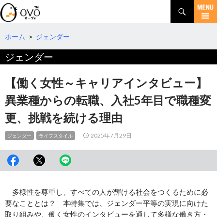
検
索
コ
ン
テ
ホーム
>
ジェンダー
ン
ジェンダー
ツ
へ
移
【働く女性～キャリアインタビュー】
動
異業種からの転職、入社5年目で職種変
更、挑戦を続ける理由
2025年7月29日
ジェンダー
ライフスタイル
多様性を尊重し、すべての人が輝ける社会をつくるために必
要なこととは？ 本特集では、ジェンダー平等の実現に向けた
取り組みや、働く女性のインタビューを通して多様な働き方・