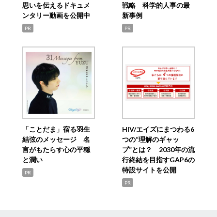
思いを伝えるドキュメ
戦略 科学的人事の最
ンタリー動画を公開中
新事例
PR
PR
「ことだま」宿る羽生
HIV/エイズにまつわる6
結弦のメッセージ 名
つの“理解のギャッ
言がもたらす心の平穏
プ”とは？ 2030年の流
と潤い
行終結を目指すGAP6の
特設サイトを公開
PR
PR