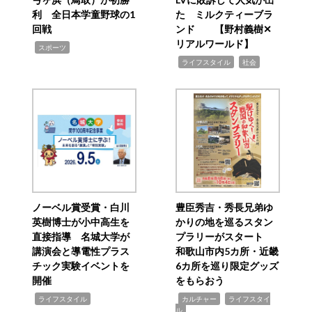
利 全日本学童野球の1
た ミルクティーブラ
回戦
ンド 【野村義樹✕
リアルワールド】
,
スポーツ
,
,
ライフスタイル
社会
ノーベル賞受賞・白川
豊臣秀吉・秀長兄弟ゆ
英樹博士が小中高生を
かりの地を巡るスタン
直接指導 名城大学が
プラリーがスタート
講演会と導電性プラス
和歌山市内5カ所・近畿
チック実験イベントを
6カ所を巡り限定グッズ
開催
をもらおう
,
,
,
ライフスタイル
カルチャー
ライフスタイ
ル