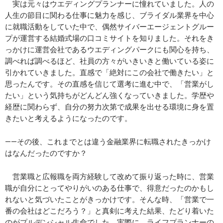
実は元々はウエディングプランナーに憧れていました。人の
人生の節目に関わる仕事に魅力を感じ、ブライダル業界を中心
に就職活動をしていた中で、偶然サイバーエージェントグルー
プが運営する結婚式場の口コミサイトを知りました。それをき
っかけに運営会社であるウエディングパークにも関心を持ち、
調べれば調べるほど、社員の方々がいきいきと働いている姿に
引かれていきました。直感で「絶対にこの会社で働きたい」と
思ったんです。その直感を信じて選考に進む中で、「営業がし
たい」という気持ちがどんどん強くなっていきました。学歴や
経歴に関わらず、自分の努力次第で成果を出せる環境に身を置
きたいと考えるようになったのです。
――その後、これまでとは違う金融業界に転職されたきっかけ
はなんだったのですか？
営業職と広報職を両方経験して改めて振り返った時に、営業
職が自分にとってやりがいのある仕事で、得意だったのかもし
れないと気づいたことがきっかけです。そんな時、「営業で一
番の会社はどこだろう？」と真剣に考えた結果、たどり着いた
のがプルデンシャル生命でした。実際に、ライフプランナーの