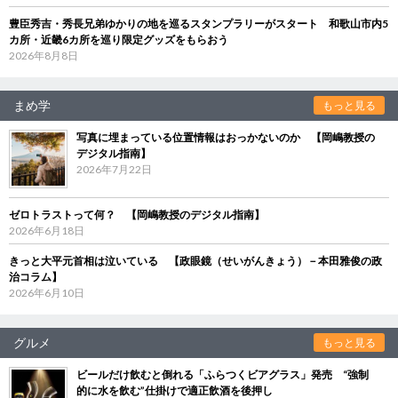
豊臣秀吉・秀長兄弟ゆかりの地を巡るスタンプラリーがスタート 和歌山市内5
カ所・近畿6カ所を巡り限定グッズをもらおう
2026年8月8日
まめ学
もっと見る
写真に埋まっている位置情報はおっかないのか 【岡嶋教授の
デジタル指南】
2026年7月22日
ゼロトラストって何？ 【岡嶋教授のデジタル指南】
2026年6月18日
きっと大平元首相は泣いている 【政眼鏡（せいがんきょう）－本田雅俊の政
治コラム】
2026年6月10日
グルメ
もっと見る
ビールだけ飲むと倒れる「ふらつくビアグラス」発売 “強制
的に水を飲む”仕掛けで適正飲酒を後押し