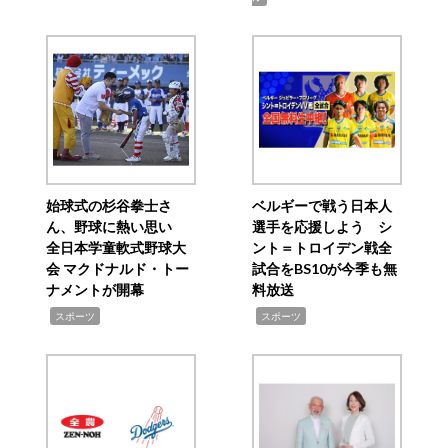
始球式の杉谷拳士さ
ベルギーで戦う日本人
ん、野球に熱い思い
選手を応援しよう シ
全日本学童軟式野球大
ント＝トロイデン戦全
会 マクドナルド・トー
試合をBS10が今季も無
ナメントが開幕
料放送
,
,
スポーツ
スポーツ