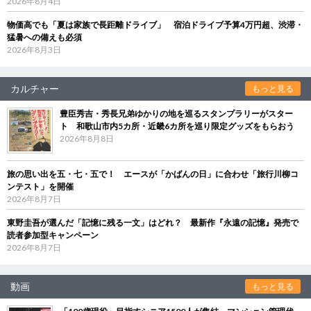
2026年8月4日
物価高でも「夏は家族で長距離ドライブ」 宿泊ドライブ予算4万円超、渋滞・
猛暑への備えも必須
2026年8月3日
カルチャー
もっと見る
豊臣秀吉・秀長兄弟ゆかりの地を巡るスタンプラリーがスター
ト 和歌山市内5カ所・近畿6カ所を巡り限定グッズをもらおう
2026年8月8日
旅の思い出を五・七・五で！ エースが「かばんの日」に合わせ「旅行川柳コ
ンテスト」を開催
2026年8月7日
東野圭吾が選んだ「記憶に残る一文」はどれ？ 最新作『永遠の記憶』発売で
読者参加型キャンペーン
2026年8月7日
動画
もっと見る