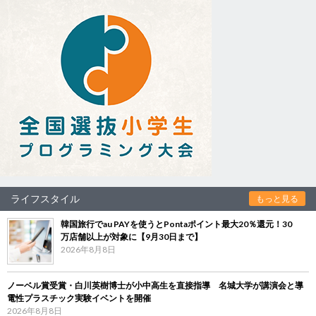
ライフスタイル
もっと見る
韓国旅行でau PAYを使うとPontaポイント最大20％還元！30
万店舗以上が対象に【9月30日まで】
2026年8月8日
ノーベル賞受賞・白川英樹博士が小中高生を直接指導 名城大学が講演会と導
電性プラスチック実験イベントを開催
2026年8月8日