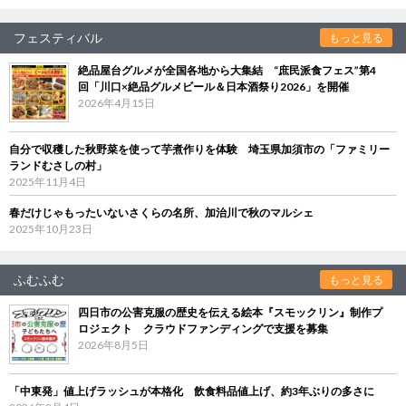
フェスティバル
もっと見る
絶品屋台グルメが全国各地から大集結 “庶民派食フェス”第4
回「川口×絶品グルメビール＆日本酒祭り2026」を開催
2026年4月15日
自分で収穫した秋野菜を使って芋煮作りを体験 埼玉県加須市の「ファミリー
ランドむさしの村」
2025年11月4日
春だけじゃもったいないさくらの名所、加治川で秋のマルシェ
2025年10月23日
ふむふむ
もっと見る
四日市の公害克服の歴史を伝える絵本『スモックリン』制作プ
ロジェクト クラウドファンディングで支援を募集
2026年8月5日
「中東発」値上げラッシュが本格化 飲食料品値上げ、約3年ぶりの多さに