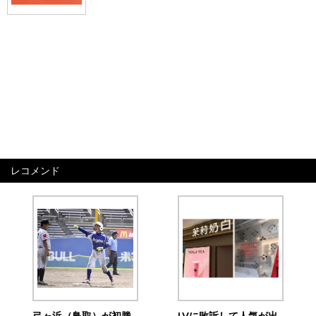
レコメンド
弓ヶ浜（鳥取）が初勝
LVに敗訴して人気が出