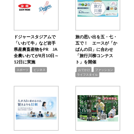
ドジャースタジアムで
旅の思い出を五・七・
「いわて牛」など岩手
五で！ エースが「か
県産農畜産物をPR JA
ばんの日」に合わせ
全農いわてが8月10日～
「旅行川柳コンテス
12日に実施
ト」を開催
,
,
,
,
,
スポーツ
ビジネス
おでかけ
ファッション
ライフスタイル