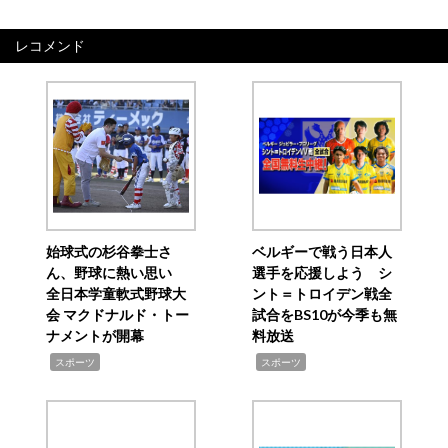
レコメンド
始球式の杉谷拳士さ
ベルギーで戦う日本人
ん、野球に熱い思い
選手を応援しよう シ
全日本学童軟式野球大
ント＝トロイデン戦全
会 マクドナルド・トー
試合をBS10が今季も無
ナメントが開幕
料放送
,
,
スポーツ
スポーツ