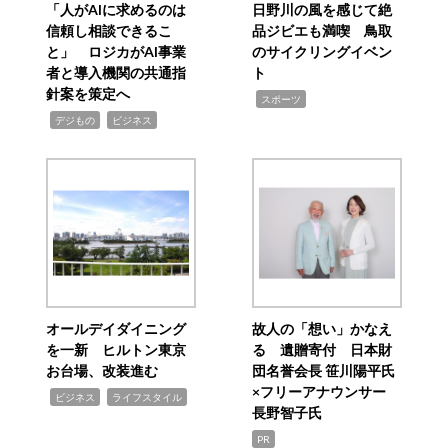
「人がAIに求めるのは
日野川の風を感じて絶
信頼し相談できるこ
品ジビエも満喫 鳥取
と」 ロジカがAI事業
のサイクリングイベン
者と導入機関の共通指
ト
針案を策定へ
,
スポーツ
,
,
デジもの
ビジネス
オールデイダイニング
故人の「想い」かなえ
を一新 ヒルトン東京
る 遺贈寄付 日本財
お台場、改装進む
団名誉会長 笹川陽平氏
×フリーアナウンサー
,
,
ビジネス
ライフスタイル
長野智子氏
PR