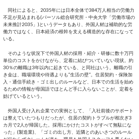
同社によると、2035年には日本全体で384万人相当の労働力
不足が見込まれる(パーソル総合研究所・中央大学「労働市場の
未来推計2035」)というデータもあり、外国人材は補助的な労
働力ではなく、日本経済の根幹を支える構造的な存在になって
いる。
そのような状況下で外国人材の採用・紹介・研修に数十万円
単位のコストをかけながら、定着に結びついていない現状。約
30％の離職は3年以内に起きている、と同社はいう。離職の引
き金は、職場環境や待遇よりも“生活の壁”。住居契約・保険加
入・通信手続き・ゴミ出しのルールなど、日本での生活を始め
るための情報が母国語でほとんど手に入らないことが、定着を
妨げているという。
外国人受け入れ企業での実例として、「入社前後のサポート
は整えていたつもりだったが、住居の契約トラブルが相次ぎ3
カ月で2人が帰国した。採用にかけたコストがすべて無駄にな
った」(製造業)、「ゴミの出し方、近隣とのあいさつのルール