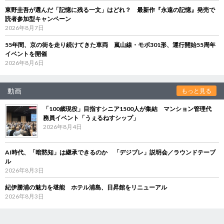
東野圭吾が選んだ「記憶に残る一文」はどれ？ 最新作『永遠の記憶』発売で
読者参加型キャンペーン
2026年8月7日
55年間、京の街を走り続けてきた車両 嵐山線・モボ301形、運行開始55周年
イベントを開催
2026年8月6日
動画
もっと見る
「100歳現役」目指すシニア1500人が集結 マンション管理代
務員イベント「うぇるねすシップ」
2026年8月4日
AI時代、「暗黙知」は継承できるのか 「デジブレ」説明会／ラウンドテーブ
ル
2026年8月3日
紀伊勝浦の魅力を堪能 ホテル浦島、日昇館をリニューアル
2026年8月3日