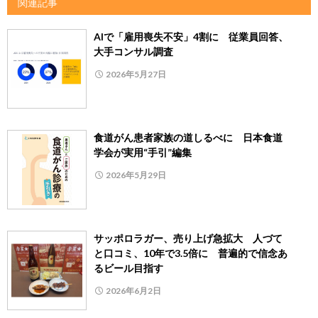
関連記事
AIで「雇用喪失不安」4割に 従業員回答、
大手コンサル調査
2026年5月27日
食道がん患者家族の道しるべに 日本食道
学会が実用“手引”編集
2026年5月29日
サッポロラガー、売り上げ急拡大 人づて
と口コミ、10年で3.5倍に 普遍的で信念あ
るビール目指す
2026年6月2日