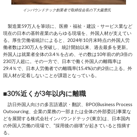
インバウンドテック創業者で取締役会長の下大薗豊氏
製造業59万人を筆頭に、医療・福祉・建設・サービス業など
現在の日本の基幹産業のあらゆる現場を、外国人材が支えてい
る。厚生労働省統計によると、2024年10月末時点の外国人労
働者数は230万人を突破し、統計開始以来、過去最多を更新。
外国人は就業者全体の3.4％を占め、その数は10年前の約3倍の
230万人超に。その一方で、日本で働く外国人の離職率は
29.4％で、日本人労働者での離職率(15.4%)の約2倍に上る。外
国人材が定着しないことが課題となっている。
■30%
近くが3年以内に離職
訪日外国人向けの多言語通訳・翻訳、BPO(Business Process
Outsourcing、企業の業務の一部または全体の外部委託)事業な
どを展開する株式会社インバウンドテック(東京)は、日本国内
の外国人労働の現場で、“採用後の崩壊”が起きていると指摘す
る。