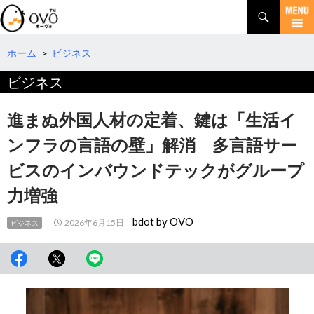
検
索
コ
ン
テ
ホーム
>
ビジネス
ン
ビジネス
ツ
へ
移
進まぬ外国人材の定着、鍵は「生活イ
動
ンフラの言語の壁」解消 多言語サー
ビスのインバウンドテックがグループ
力増強
bdot by OVO
2026年6月15日
ビジネス