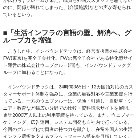
が伝わらずクレームが来た。職員も外国人スタッフも悪くない
のに、関係が壊れてしまった」(介護施設)などの声が寄せられ
ているという。
■「生活インフラの言語の壁」解消へ、グ
ループ力を増強
こうした中、インバウンドテックは、経営支援業の株式会社
FW(東京)を完全子会社化。FWの完全子会社である特化型サイ
ト運営の株式会社ウェブクルー(同)も、インバウンドテックグ
ループに加わることになった。
インバウンドテックは、24時間365日・12カ国語対応のカス
タマーサポート体制を強みに、企業の顧客対応や営業支援を行
っている。一方のウェブクルーは、保険・引越し・自動車・シ
ニア・教育など幅広い分野での比較・資料請求サイトを展開。
累計2000万人以上の利用実績を持っている。また、ウェブマー
ケティング、広告運用、システム開発も自社内で行っている。
今回のグループ化で両者の持つ力を融合し、在留外国人の生活
インフラ選択を支えるプラットフォーム拡充を目指していく。