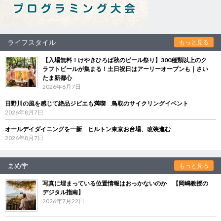
ライフスタイル
もっと見る
【入場無料！けやきひろば秋のビール祭り】300種類以上のク
ラフトビールが集まる！土日祝日はアーリーオープンも｜さい
たま新都心
2026年8月7日
日野川の風を感じて絶品ジビエも満喫 鳥取のサイクリングイベント
2026年8月7日
オールデイダイニングを一新 ヒルトン東京お台場、改装進む
2026年8月7日
まめ学
もっと見る
写真に埋まっている位置情報はおっかないのか 【岡嶋教授の
デジタル指南】
2026年7月22日