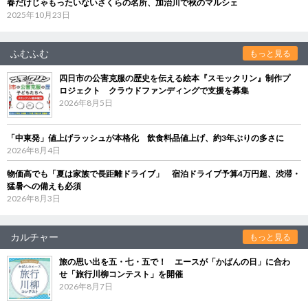
春だけじゃもったいないさくらの名所、加治川で秋のマルシェ
2025年10月23日
ふむふむ
もっと見る
四日市の公害克服の歴史を伝える絵本『スモックリン』制作プ
ロジェクト クラウドファンディングで支援を募集
2026年8月5日
「中東発」値上げラッシュが本格化 飲食料品値上げ、約3年ぶりの多さに
2026年8月4日
物価高でも「夏は家族で長距離ドライブ」 宿泊ドライブ予算4万円超、渋滞・
猛暑への備えも必須
2026年8月3日
カルチャー
もっと見る
旅の思い出を五・七・五で！ エースが「かばんの日」に合わ
せ「旅行川柳コンテスト」を開催
2026年8月7日