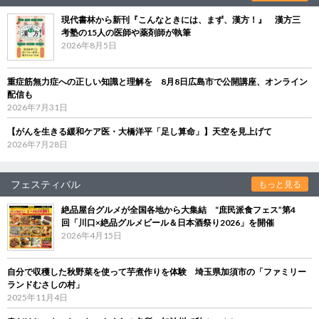
現代書林から新刊『こんなときには、まず、漢方！』 漢方三
考塾の15人の医師や薬剤師が執筆
2026年8月5日
重症筋無力症への正しい知識と理解を 8月8日広島市で公開講座、オンライン
配信も
2026年7月31日
【がんを生きる緩和ケア医・大橋洋平「足し算命」】天空を見上げて
2026年7月28日
フェスティバル
もっと見る
絶品屋台グルメが全国各地から大集結 “庶民派食フェス”第4
回「川口×絶品グルメビール＆日本酒祭り2026」を開催
2026年4月15日
自分で収穫した秋野菜を使って芋煮作りを体験 埼玉県加須市の「ファミリー
ランドむさしの村」
2025年11月4日