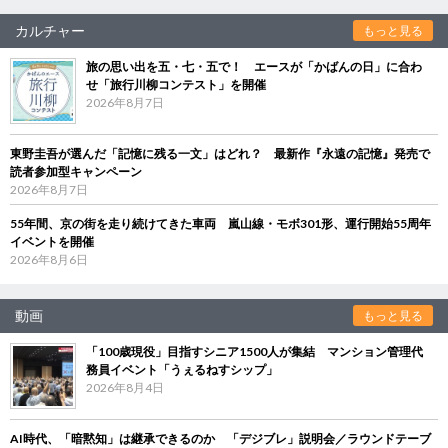
カルチャー
もっと見る
旅の思い出を五・七・五で！ エースが「かばんの日」に合わ
せ「旅行川柳コンテスト」を開催
2026年8月7日
東野圭吾が選んだ「記憶に残る一文」はどれ？ 最新作『永遠の記憶』発売で
読者参加型キャンペーン
2026年8月7日
55年間、京の街を走り続けてきた車両 嵐山線・モボ301形、運行開始55周年
イベントを開催
2026年8月6日
動画
もっと見る
「100歳現役」目指すシニア1500人が集結 マンション管理代
務員イベント「うぇるねすシップ」
2026年8月4日
AI時代、「暗黙知」は継承できるのか 「デジブレ」説明会／ラウンドテーブ