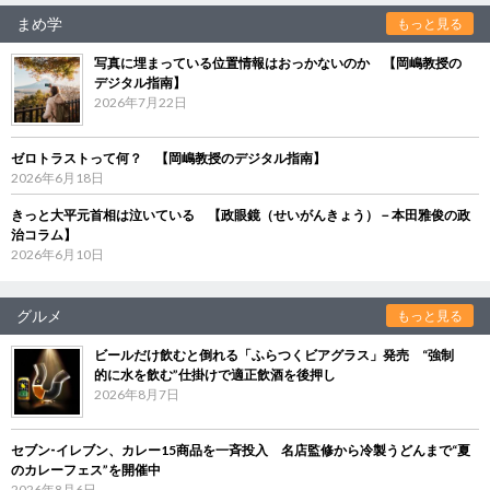
まめ学
もっと見る
写真に埋まっている位置情報はおっかないのか 【岡嶋教授の
デジタル指南】
2026年7月22日
ゼロトラストって何？ 【岡嶋教授のデジタル指南】
2026年6月18日
きっと大平元首相は泣いている 【政眼鏡（せいがんきょう）－本田雅俊の政
治コラム】
2026年6月10日
グルメ
もっと見る
ビールだけ飲むと倒れる「ふらつくビアグラス」発売 “強制
的に水を飲む”仕掛けで適正飲酒を後押し
2026年8月7日
セブン‐イレブン、カレー15商品を一斉投入 名店監修から冷製うどんまで“夏
のカレーフェス”を開催中
2026年8月6日