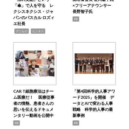
「傘」で人を守る レ
×フリーアナウンサー
クシスネクシス・ジャ
長野智子氏
パンのパスカル ロズィ
PR
エ社長
,
,
デジもの
ビジネス
CAR T細胞療法はチー
「第4回科学的人事アワ
ム医療だ！ 医療従事
ード2025」を開催 デ
者の情熱、患者さんの
ータとAIで変わる人事
思いを伝えるドキュメ
戦略 科学的人事の最
ンタリー動画を公開中
新事例
PR
PR