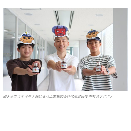
四天王寺大学 学生と端壮薬品工業株式会社代表取締役 中村 康之也さん