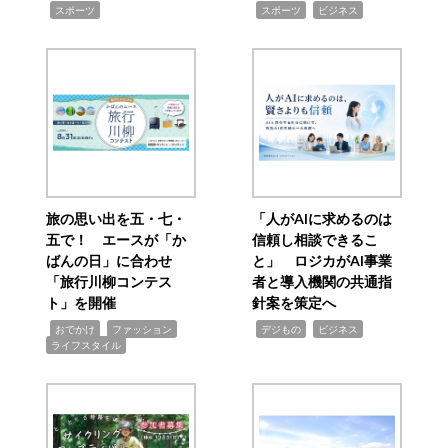
,
,
,
スポーツ
スポーツ
ビジネス
旅の思い出を五・七・
「人がAIに求めるのは
五で！ エースが「か
信頼し相談できるこ
ばんの日」に合わせ
と」 ロジカがAI事業
「旅行川柳コンテス
者と導入機関の共通指
ト」を開催
針案を策定へ
,
,
,
,
,
おでかけ
ファッション
デジもの
ビジネス
ライフスタイル