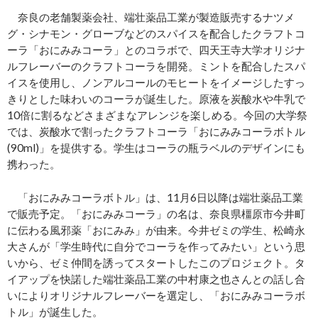
奈良の老舗製薬会社、端壮薬品工業が製造販売するナツメ
グ・シナモン・グローブなどのスパイスを配合したクラフトコ
ーラ「おにみみコーラ」とのコラボで、四天王寺大学オリジナ
ルフレーバーのクラフトコーラを開発。ミントを配合したスパ
イスを使用し、ノンアルコールのモヒートをイメージしたすっ
きりとした味わいのコーラが誕生した。原液を炭酸水や牛乳で
10倍に割るなどさまざまなアレンジを楽しめる。今回の大学祭
では、炭酸水で割ったクラフトコーラ「おにみみコーラボトル
(90ml)」を提供する。学生はコーラの瓶ラベルのデザインにも
携わった。
「おにみみコーラボトル」は、11月6日以降は端壮薬品工業
で販売予定。「おにみみコーラ」の名は、奈良県橿原市今井町
に伝わる風邪薬「おにみみ」が由来。今井ゼミの学生、松崎永
大さんが「学生時代に自分でコーラを作ってみたい」という思
いから、ゼミ仲間を誘ってスタートしたこのプロジェクト。タ
イアップを快諾した端壮薬品工業の中村康之也さんとの話し合
いによりオリジナルフレーバーを選定し、「おにみみコーラボ
トル」が誕生した。