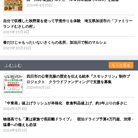
2026年4月15日
自分で収穫した秋野菜を使って芋煮作りを体験 埼玉県加須市の「ファミリー
ランドむさしの村」
2025年11月4日
春だけじゃもったいないさくらの名所、加治川で秋のマルシェ
2025年10月23日
ふむふむ
もっと見る
四日市の公害克服の歴史を伝える絵本『スモックリン』制作プ
ロジェクト クラウドファンディングで支援を募集
2026年8月5日
「中東発」値上げラッシュが本格化 飲食料品値上げ、約3年ぶりの多さに
2026年8月4日
物価高でも「夏は家族で長距離ドライブ」 宿泊ドライブ予算4万円超、渋滞・
猛暑への備えも必須
2026年8月3日