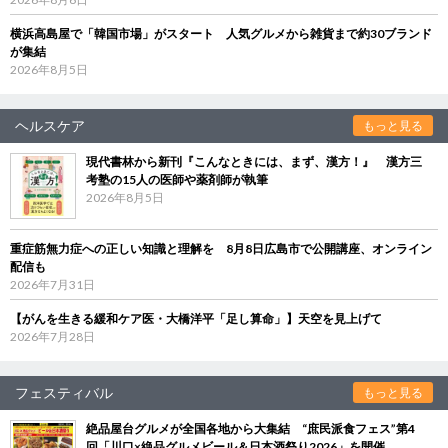
横浜高島屋で「韓国市場」がスタート 人気グルメから雑貨まで約30ブランド
が集結
2026年8月5日
ヘルスケア
もっと見る
現代書林から新刊『こんなときには、まず、漢方！』 漢方三
考塾の15人の医師や薬剤師が執筆
2026年8月5日
重症筋無力症への正しい知識と理解を 8月8日広島市で公開講座、オンライン
配信も
2026年7月31日
【がんを生きる緩和ケア医・大橋洋平「足し算命」】天空を見上げて
2026年7月28日
フェスティバル
もっと見る
絶品屋台グルメが全国各地から大集結 “庶民派食フェス”第4
回「川口×絶品グルメビール＆日本酒祭り2026」を開催