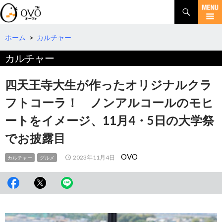
検
索
コ
ン
テ
ホーム
>
カルチャー
ン
カルチャー
ツ
へ
移
四天王寺大生が作ったオリジナルクラ
動
フトコーラ！ ノンアルコールのモヒ
ートをイメージ、11月4・5日の大学祭
でお披露目
OVO
2023年11月4日
カルチャー
グルメ