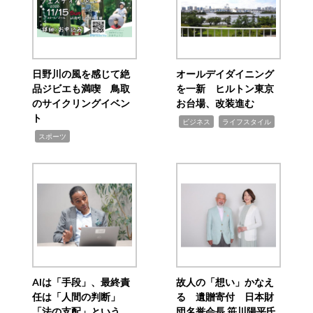
日野川の風を感じて絶
オールデイダイニング
品ジビエも満喫 鳥取
を一新 ヒルトン東京
のサイクリングイベン
お台場、改装進む
ト
,
,
ビジネス
ライフスタイル
,
スポーツ
AIは「手段」、最終責
故人の「想い」かなえ
任は「人間の判断」
る 遺贈寄付 日本財
「法の支配」という
団名誉会長 笹川陽平氏