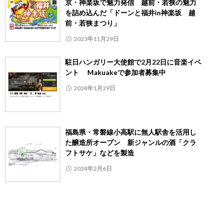
京・神楽坂で魅力発信 越前・若狭の魅力
を詰め込んだ「ドーンと福井in神楽坂 越
前・若狭まつり」
2023年11月29日
駐日ハンガリー大使館で2月22日に音楽イベ
ント Makuakeで参加者募集中
2024年1月29日
福島県・常磐線小高駅に無人駅舎を活用し
た醸造所オープン 新ジャンルの酒「クラ
フトサケ」などを製造
2024年2月6日