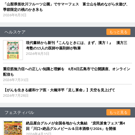
「山梨県笛吹川フルーツ公園」でサマーフェス 富士山を眺めながら水遊び、
季節限定の桃のかき氷も
2026年8月3日
ヘルスケア
もっと見る
現代書林から新刊『こんなときには、まず、漢方！』 漢方三
考塾の15人の医師や薬剤師が執筆
2026年8月5日
重症筋無力症への正しい知識と理解を 8月8日広島市で公開講座、オンライン
配信も
2026年7月31日
【がんを生きる緩和ケア医・大橋洋平「足し算命」】天空を見上げて
2026年7月28日
フェスティバル
もっと見る
絶品屋台グルメが全国各地から大集結 “庶民派食フェス”第4
回「川口×絶品グルメビール＆日本酒祭り2026」を開催
2026年4月15日