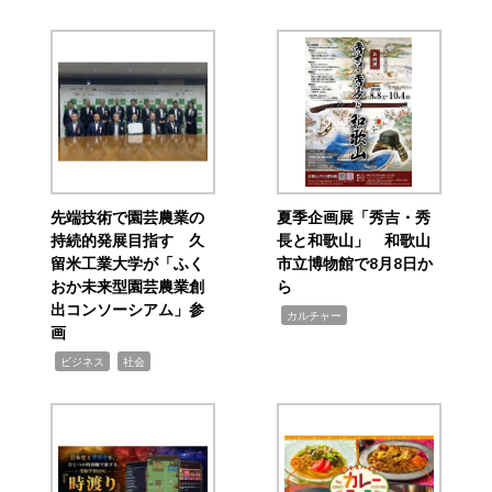
先端技術で園芸農業の
夏季企画展「秀吉・秀
持続的発展目指す 久
長と和歌山」 和歌山
留米工業大学が「ふく
市立博物館で8月8日か
おか未来型園芸農業創
ら
出コンソーシアム」参
,
カルチャー
画
,
,
ビジネス
社会