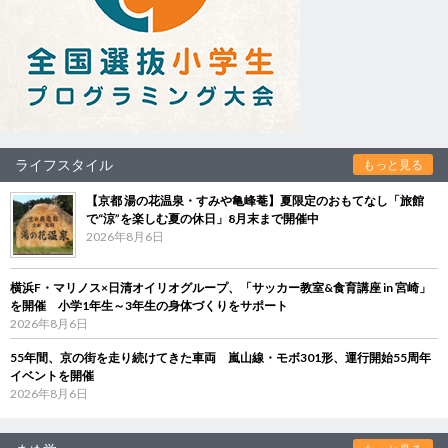
ライフスタイル
もっと見る
【京都 湯の花温泉・すみや亀峰菴】夏限定のおもてなし「旅館
で“涼”を楽しむ夏の休日」8月末まで開催中
2026年8月6日
横浜F・マリノス×日清オイリオグループ、「サッカー教室&食育講座 in 宮崎」
を開催 小学1年生～3年生の身体づくりをサポート
2026年8月6日
55年間、京の街を走り続けてきた車両 嵐山線・モボ301形、運行開始55周年
イベントを開催
2026年8月6日