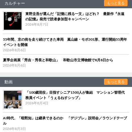
カルチャー
もっと見る
東野圭吾が選んだ「記憶に残る一文」はどれ？ 最新作『永遠
の記憶』発売で読者参加型キャンペーン
2026年8月7日
55年間、京の街を走り続けてきた車両 嵐山線・モボ301形、運行開始55周年
イベントを開催
2026年8月6日
夏季企画展「秀吉・秀長と和歌山」 和歌山市立博物館で8月8日から
2026年8月6日
動画
もっと見る
「100歳現役」目指すシニア1500人が集結 マンション管理代
務員イベント「うぇるねすシップ」
2026年8月4日
AI時代、「暗黙知」は継承できるのか 「デジブレ」説明会／ラウンドテーブ
ル
2026年8月3日