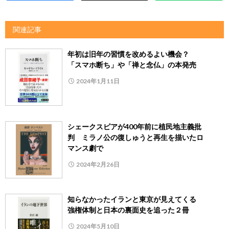
関連記事
年初は旧年の習慣を改めるよい機会？
「スマホ断ち」や「禅と念仏」の本発売
2024年1月11日
シェークスピアが400年前に植民地主義批
判 ミラノ公の復しゅうと再生を描いたロ
マンス劇で
2024年2月26日
知らなかったイランと東京が見えてくる
強権体制と日本の裏面史を追った２冊
2024年5月10日