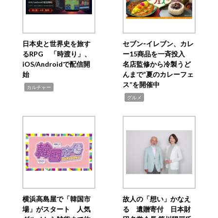
日本史と世界史を旅す
セブン‐イレブン、カレ
るRPG 「時渡り」、
ー15商品を一斉投入
iOS/Androidで配信開
名店監修から冷製うど
始
んまで“夏のカレーフェ
ス”を開催中
,
カルチャー
,
グルメ
横浜高島屋で「韓国市
故人の「想い」かなえ
場」がスタート 人気
る 遺贈寄付 日本財