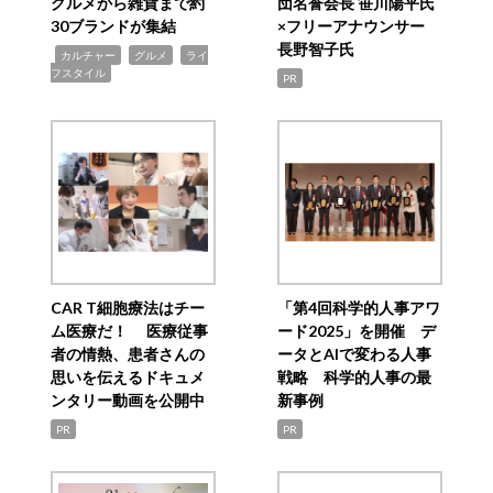
グルメから雑貨まで約
団名誉会長 笹川陽平氏
30ブランドが集結
×フリーアナウンサー
長野智子氏
,
,
,
カルチャー
グルメ
ライ
フスタイル
PR
CAR T細胞療法はチー
「第4回科学的人事アワ
ム医療だ！ 医療従事
ード2025」を開催 デ
者の情熱、患者さんの
ータとAIで変わる人事
思いを伝えるドキュメ
戦略 科学的人事の最
ンタリー動画を公開中
新事例
PR
PR