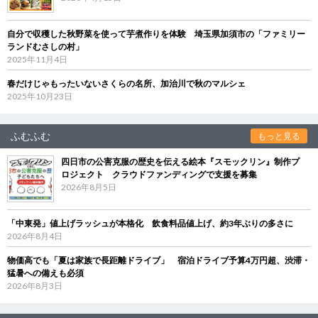
自分で収穫した秋野菜を使って芋煮作りを体験 埼玉県加須市の「ファミリー
ランドむさしの村」
2025年11月4日
春だけじゃもったいないさくらの名所、加治川で秋のマルシェ
2025年10月23日
ふむふむ
もっと見る
四日市の公害克服の歴史を伝える絵本『スモックリン』制作プ
ロジェクト クラウドファンディングで支援を募集
2026年8月5日
「中東発」値上げラッシュが本格化 飲食料品値上げ、約3年ぶりの多さに
2026年8月4日
物価高でも「夏は家族で長距離ドライブ」 宿泊ドライブ予算4万円超、渋滞・
猛暑への備えも必須
2026年8月3日