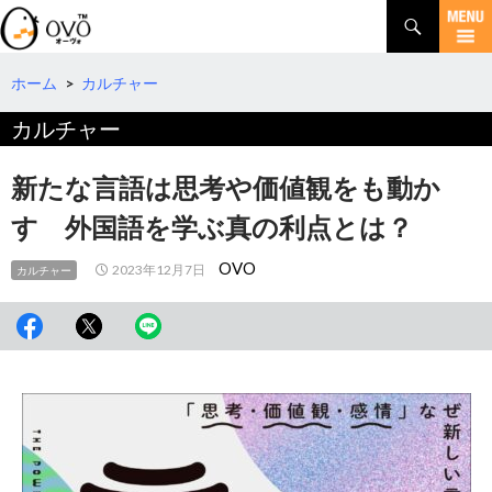
検
索
コ
ン
テ
ホーム
>
カルチャー
ン
カルチャー
ツ
へ
移
新たな言語は思考や価値観をも動か
動
す 外国語を学ぶ真の利点とは？
OVO
2023年12月7日
カルチャー