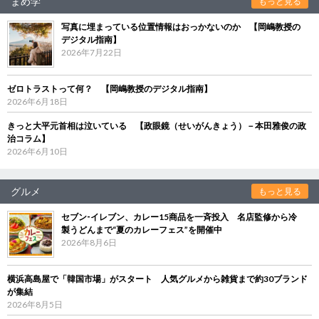
まめ学
もっと見る
写真に埋まっている位置情報はおっかないのか 【岡嶋教授の
デジタル指南】
2026年7月22日
ゼロトラストって何？ 【岡嶋教授のデジタル指南】
2026年6月18日
きっと大平元首相は泣いている 【政眼鏡（せいがんきょう）－本田雅俊の政
治コラム】
2026年6月10日
グルメ
もっと見る
セブン‐イレブン、カレー15商品を一斉投入 名店監修から冷
製うどんまで“夏のカレーフェス”を開催中
2026年8月6日
横浜高島屋で「韓国市場」がスタート 人気グルメから雑貨まで約30ブランド
が集結
2026年8月5日