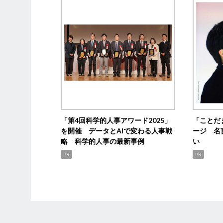
「第4回科学的人事アワード2025」
「ことだ
を開催 データとAIで変わる人事戦
ージ 名
略 科学的人事の最新事例
い
PR
PR