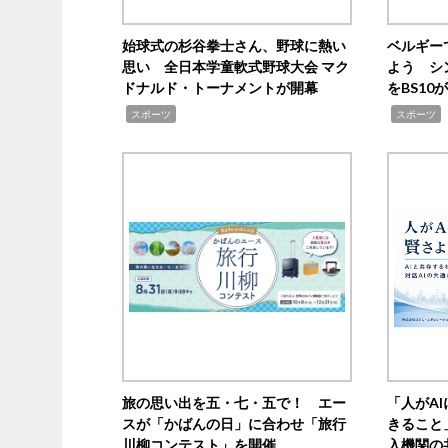
始球式の杉谷拳士さん、野球に熱い
ベルギー
思い 全日本学童軟式野球大会 マク
よう シ
ドナルド・トーナメントが開幕
をBS1
,
,
スポーツ
スポーツ
旅の思い出を五・七・五で！ エー
「人がA
スが「かばんの日」に合わせ「旅行
きること
川柳コンテスト」を開催
入機関の