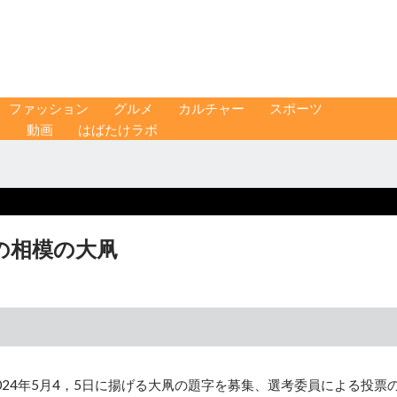
ファッション
グルメ
カルチャー
スポーツ
ス
動画
はばたけラボ
の相模の大凧
24年5月4，5日に揚げる大凧の題字を募集、選考委員による投票