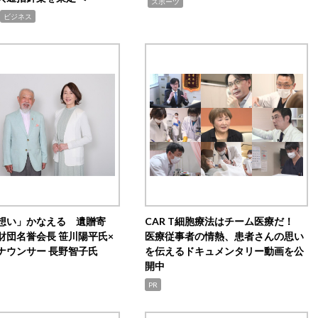
,
スポーツ
ビジネス
想い」かなえる 遺贈寄
CAR T細胞療法はチーム医療だ！
財団名誉会長 笹川陽平氏×
医療従事者の情熱、患者さんの思い
ナウンサー 長野智子氏
を伝えるドキュメンタリー動画を公
開中
PR