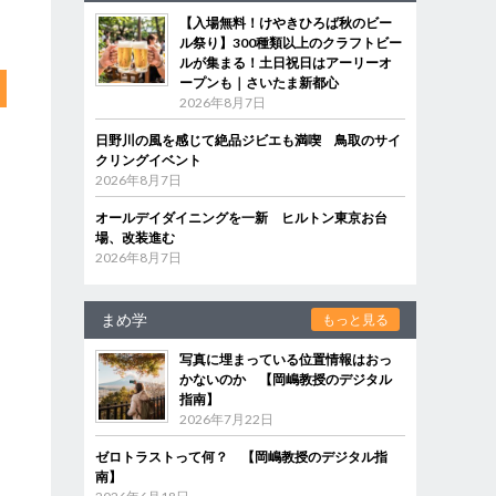
【入場無料！けやきひろば秋のビー
ル祭り】300種類以上のクラフトビー
ルが集まる！土日祝日はアーリーオ
ープンも｜さいたま新都心
2026年8月7日
日野川の風を感じて絶品ジビエも満喫 鳥取のサイ
クリングイベント
2026年8月7日
オールデイダイニングを一新 ヒルトン東京お台
場、改装進む
2026年8月7日
まめ学
もっと見る
写真に埋まっている位置情報はおっ
かないのか 【岡嶋教授のデジタル
指南】
2026年7月22日
ゼロトラストって何？ 【岡嶋教授のデジタル指
南】