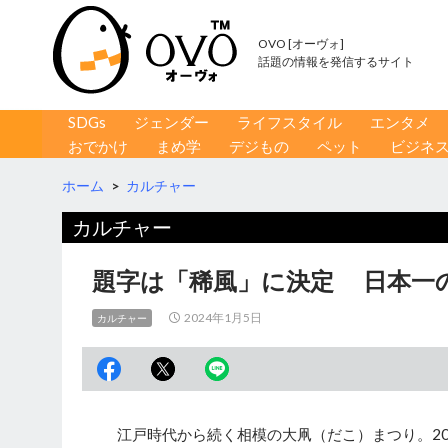
OVO [オーヴォ]
話題の情報を発信するサイト
コンテンツへ移動
検
SDGs
ジェンダー
ライフスタイル
エンタメ
索
おでかけ
まめ学
デジもの
ペット
ビジネ
ホーム
>
カルチャー
カルチャー
題字は「稀風」に決定 日本一
2024年1月5日
カルチャー
江戸時代から続く相模の大凧（だこ）まつり。20