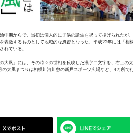
治中期からで、当初は個人的に子供の誕生を祝って揚げられたが
を表徴するものとして地域的な風習となった。平成22年には「相
されている。
の大凧」には、その時々の世相を反映した漢字二文字を、右上の
月の大凧まつりは相模川河川敷の新戸スポーツ広場など、4カ所で