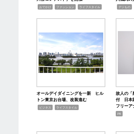
,
,
,
,
,
おでかけ
ファッション
ライフスタイル
デジもの
オールデイダイニングを一新 ヒル
故人の「
トン東京お台場、改装進む
付 日本
フリーア
,
,
ビジネス
ライフスタイル
PR