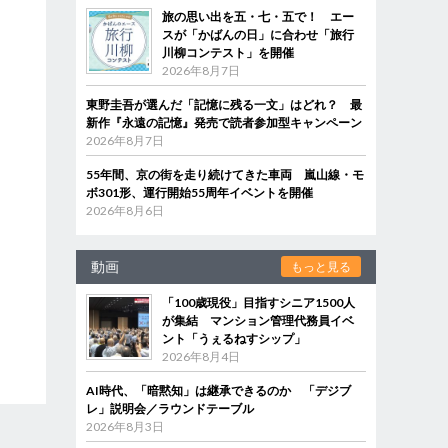
旅の思い出を五・七・五で！ エー
スが「かばんの日」に合わせ「旅行
川柳コンテスト」を開催
2026年8月7日
東野圭吾が選んだ「記憶に残る一文」はどれ？ 最
新作『永遠の記憶』発売で読者参加型キャンペーン
2026年8月7日
55年間、京の街を走り続けてきた車両 嵐山線・モ
ボ301形、運行開始55周年イベントを開催
2026年8月6日
動画
もっと見る
「100歳現役」目指すシニア1500人
が集結 マンション管理代務員イベ
ント「うぇるねすシップ」
2026年8月4日
AI時代、「暗黙知」は継承できるのか 「デジブ
レ」説明会／ラウンドテーブル
2026年8月3日