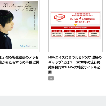
ま」宿る羽生結弦のメッセ
HIV/エイズにまつわる6つの“理解の
言がもたらす心の平穏と潤
ギャップ”とは？ 2030年の流行終
結を目指すGAP6の特設サイトを公
開
PR