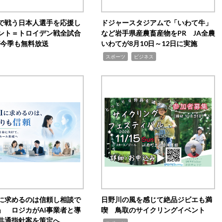
で戦う日本人選手を応援し
ドジャースタジアムで「いわて牛」
ント＝トロイデン戦全試合
など岩手県産農畜産物をPR JA全農
0が今季も無料放送
いわてが8月10日～12日に実施
,
,
スポーツ
ビジネス
Iに求めるのは信頼し相談で
日野川の風を感じて絶品ジビエも満
」 ロジカがAI事業者と導
喫 鳥取のサイクリングイベント
共通指針案を策定へ