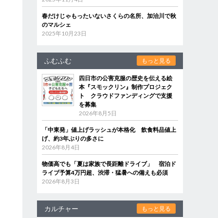
春だけじゃもったいないさくらの名所、加治川で秋
のマルシェ
2025年10月23日
ふむふむ
もっと見る
四日市の公害克服の歴史を伝える絵
本『スモックリン』制作プロジェク
ト クラウドファンディングで支援
を募集
2026年8月5日
「中東発」値上げラッシュが本格化 飲食料品値上
げ、約3年ぶりの多さに
2026年8月4日
物価高でも「夏は家族で長距離ドライブ」 宿泊ド
ライブ予算4万円超、渋滞・猛暑への備えも必須
2026年8月3日
カルチャー
もっと見る