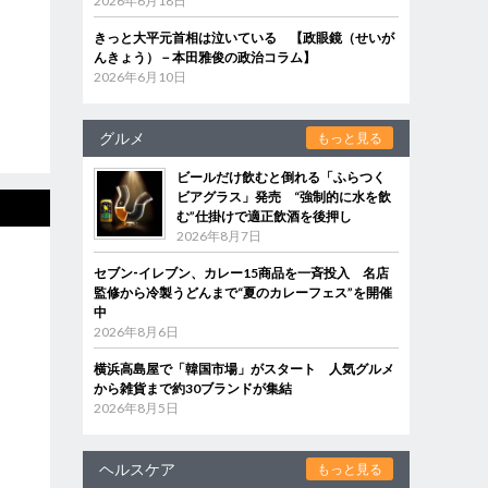
2026年6月18日
きっと大平元首相は泣いている 【政眼鏡（せいが
んきょう）－本田雅俊の政治コラム】
2026年6月10日
グルメ
もっと見る
ビールだけ飲むと倒れる「ふらつく
ビアグラス」発売 “強制的に水を飲
む”仕掛けで適正飲酒を後押し
2026年8月7日
セブン‐イレブン、カレー15商品を一斉投入 名店
監修から冷製うどんまで“夏のカレーフェス”を開催
中
2026年8月6日
横浜高島屋で「韓国市場」がスタート 人気グルメ
から雑貨まで約30ブランドが集結
2026年8月5日
ヘルスケア
もっと見る