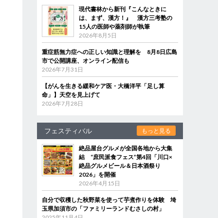
現代書林から新刊『こんなときに
は、まず、漢方！』 漢方三考塾の
15人の医師や薬剤師が執筆
2026年8月5日
重症筋無力症への正しい知識と理解を 8月8日広島
市で公開講座、オンライン配信も
2026年7月31日
【がんを生きる緩和ケア医・大橋洋平「足し算
命」】天空を見上げて
2026年7月28日
フェスティバル
もっと見る
絶品屋台グルメが全国各地から大集
結 “庶民派食フェス”第4回「川口×
絶品グルメビール＆日本酒祭り
2026」を開催
2026年4月15日
自分で収穫した秋野菜を使って芋煮作りを体験 埼
玉県加須市の「ファミリーランドむさしの村」
2025年11月4日