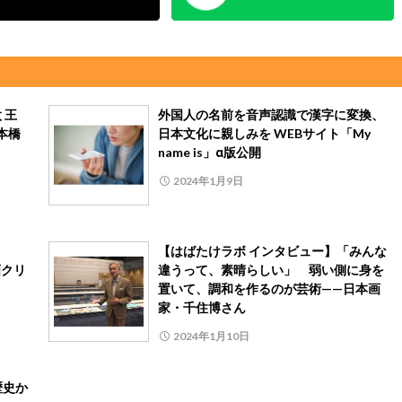
 王
外国人の名前を音声認識で漢字に変換、
本橋
日本文化に親しみを WEBサイト「My
name is」α版公開
2024年1月9日
【はばたけラボ インタビュー】「みんな
画クリ
違うって、素晴らしい」 弱い側に身を
置いて、調和を作るのが芸術——日本画
家・千住博さん
2024年1月10日
歴史か