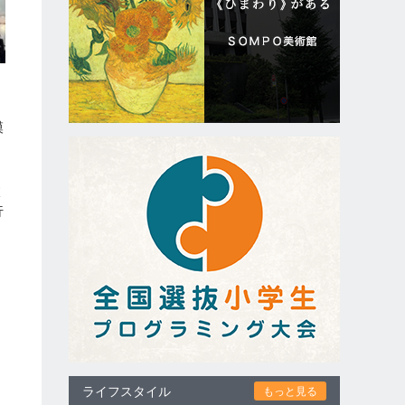
、
模
太
行
ライフスタイル
もっと見る