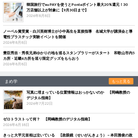
韓国旅行でau PAYを使うとPontaポイント最大20％還元！30
万店舗以上が対象に【9月30日まで】
2026年8月8日
ノーベル賞受賞・白川英樹博士が小中高生を直接指導 名城大学が講演会と導
電性プラスチック実験イベントを開催
2026年8月8日
豊臣秀吉・秀長兄弟ゆかりの地を巡るスタンプラリーがスタート 和歌山市内5
カ所・近畿6カ所を巡り限定グッズをもらおう
2026年8月8日
まめ学
もっと見る
写真に埋まっている位置情報はおっかないのか 【岡嶋教授の
デジタル指南】
2026年7月22日
ゼロトラストって何？ 【岡嶋教授のデジタル指南】
2026年6月18日
きっと大平元首相は泣いている 【政眼鏡（せいがんきょう）－本田雅俊の政