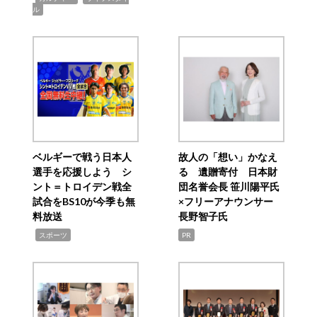
ル
ベルギーで戦う日本人
故人の「想い」かなえ
選手を応援しよう シ
る 遺贈寄付 日本財
ント＝トロイデン戦全
団名誉会長 笹川陽平氏
試合をBS10が今季も無
×フリーアナウンサー
料放送
長野智子氏
,
スポーツ
PR