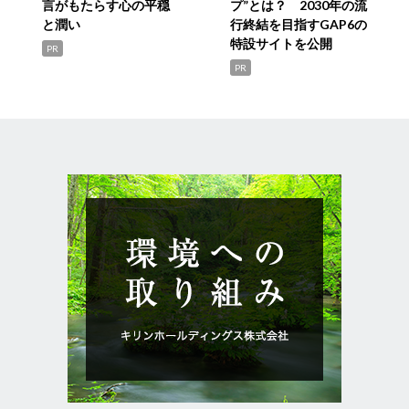
言がもたらす心の平穏
プ”とは？ 2030年の流
と潤い
行終結を目指すGAP6の
特設サイトを公開
PR
PR