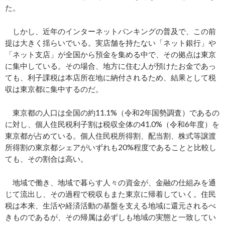
た。
しかし、近年のインターネットバンキングの普及で、この前
提は大きく揺らいでいる。実店舗を持たない「ネット銀行」や
「ネット支店」が全国から預金を集める中で、その拠点は東京
に集中している。その場合、地方に住む人が預けたお金であっ
ても、利子課税は本店所在地に納付されるため、結果として税
収は東京都に集中するのだ。
東京都の人口は全国の約11.1%（令和2年国勢調査）であるの
に対し、個人住民税利子割は税収全体の41.0%（令和6年度）を
東京都が占めている。個人住民税所得割、配当割、株式等譲渡
所得割の東京都シェアがいずれも20%程度であることと比較し
ても、その割合は高い。
地域で働き、地域で暮らす人々の資金が、金融の仕組みを通
じて流出し、その過程で税収もまた東京に帰着していく。住民
税は本来、生活や経済活動の基盤を支える地域に還元されるべ
きものであるが、その帰属は必ずしも地域の実態と一致してい