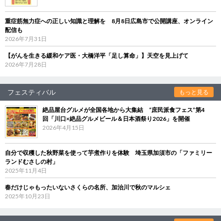
重症筋無力症への正しい知識と理解を 8月8日広島市で公開講座、オンライン
配信も
2026年7月31日
【がんを生きる緩和ケア医・大橋洋平「足し算命」】天空を見上げて
2026年7月28日
フェスティバル
もっと見る
絶品屋台グルメが全国各地から大集結 “庶民派食フェス”第4
回「川口×絶品グルメビール＆日本酒祭り2026」を開催
2026年4月15日
自分で収穫した秋野菜を使って芋煮作りを体験 埼玉県加須市の「ファミリー
ランドむさしの村」
2025年11月4日
春だけじゃもったいないさくらの名所、加治川で秋のマルシェ
2025年10月23日