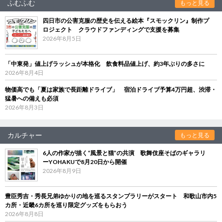
ふむふむ
もっと見る
四日市の公害克服の歴史を伝える絵本『スモックリン』制作プ
ロジェクト クラウドファンディングで支援を募集
2026年8月5日
「中東発」値上げラッシュが本格化 飲食料品値上げ、約3年ぶりの多さに
2026年8月4日
物価高でも「夏は家族で長距離ドライブ」 宿泊ドライブ予算4万円超、渋滞・
猛暑への備えも必須
2026年8月3日
カルチャー
もっと見る
6人の作家が描く“風景と猫”の共演 歌舞伎座そばのギャラリ
ーYOHAKUで8月20日から開催
2026年8月9日
豊臣秀吉・秀長兄弟ゆかりの地を巡るスタンプラリーがスタート 和歌山市内5
カ所・近畿6カ所を巡り限定グッズをもらおう
2026年8月8日