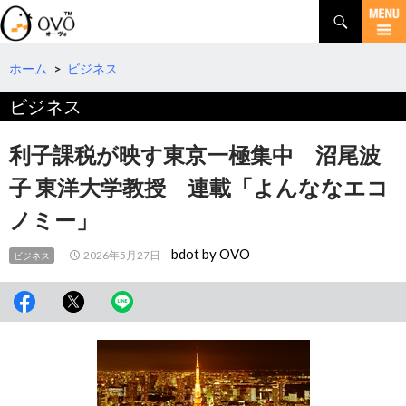
検
索
コ
ン
テ
ホーム
>
ビジネス
ン
ビジネス
ツ
へ
移
利子課税が映す東京一極集中 沼尾波
動
子 東洋大学教授 連載「よんななエコ
ノミー」
bdot by OVO
2026年5月27日
ビジネス