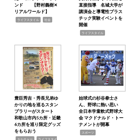
ンド 【野村義樹✕
直接指導 名城大学が
リアルワールド】
講演会と導電性プラス
チック実験イベントを
,
,
ライフスタイル
社会
開催
,
ライフスタイル
豊臣秀吉・秀長兄弟ゆ
始球式の杉谷拳士さ
かりの地を巡るスタン
ん、野球に熱い思い
プラリーがスタート
全日本学童軟式野球大
和歌山市内5カ所・近畿
会 マクドナルド・トー
6カ所を巡り限定グッズ
ナメントが開幕
をもらおう
,
スポーツ
,
,
カルチャー
ライフスタイ