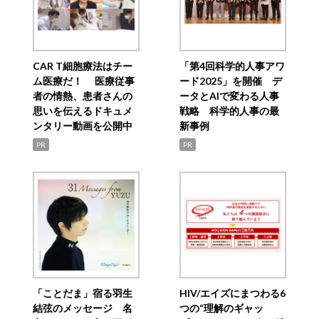
CAR T細胞療法はチー
「第4回科学的人事アワ
ム医療だ！ 医療従事
ード2025」を開催 デ
者の情熱、患者さんの
ータとAIで変わる人事
思いを伝えるドキュメ
戦略 科学的人事の最
ンタリー動画を公開中
新事例
PR
PR
「ことだま」宿る羽生
HIV/エイズにまつわる6
結弦のメッセージ 名
つの“理解のギャッ