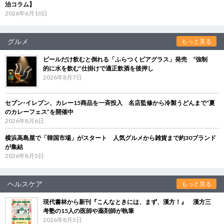
治コラム】
2026年6月10日
グルメ
もっと見る
ビールだけ飲むと倒れる「ふらつくビアグラス」発売 “強制
的に水を飲む”仕掛けで適正飲酒を後押し
2026年8月7日
セブン‐イレブン、カレー15商品を一斉投入 名店監修から冷製うどんまで“夏
のカレーフェス”を開催中
2026年8月6日
横浜高島屋で「韓国市場」がスタート 人気グルメから雑貨まで約30ブランド
が集結
2026年8月5日
ヘルスケア
もっと見る
現代書林から新刊『こんなときには、まず、漢方！』 漢方三
考塾の15人の医師や薬剤師が執筆
2026年8月5日