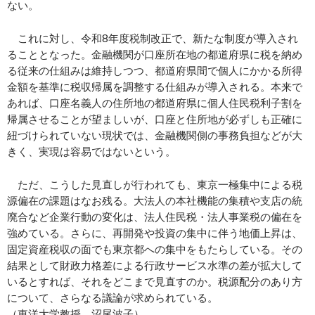
ない。
これに対し、令和8年度税制改正で、新たな制度が導入され
ることとなった。金融機関が口座所在地の都道府県に税を納め
る従来の仕組みは維持しつつ、都道府県間で個人にかかる所得
金額を基準に税収帰属を調整する仕組みが導入される。本来で
あれば、口座名義人の住所地の都道府県に個人住民税利子割を
帰属させることが望ましいが、口座と住所地が必ずしも正確に
紐づけられていない現状では、金融機関側の事務負担などが大
きく、実現は容易ではないという。
ただ、こうした見直しが行われても、東京一極集中による税
源偏在の課題はなお残る。大法人の本社機能の集積や支店の統
廃合など企業行動の変化は、法人住民税・法人事業税の偏在を
強めている。さらに、再開発や投資の集中に伴う地価上昇は、
固定資産税収の面でも東京都への集中をもたらしている。その
結果として財政力格差による行政サービス水準の差が拡大して
いるとすれば、それをどこまで見直すのか。税源配分のあり方
について、さらなる議論が求められている。
（東洋大学教授 沼尾波子）