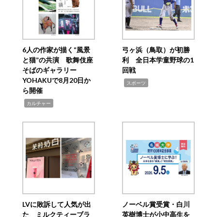
6人の作家が描く“風景
弓ヶ浜（鳥取）が初勝
と猫”の共演 歌舞伎座
利 全日本学童野球の1
そばのギャラリー
回戦
YOHAKUで8月20日か
,
スポーツ
ら開催
,
カルチャー
LVに敗訴して人気が出
ノーベル賞受賞・白川
た ミルクティーブラ
英樹博士が小中高生を