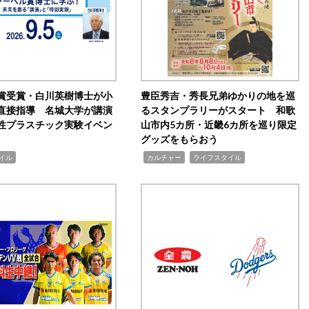
賞受賞・白川英樹博士が小
豊臣秀吉・秀長兄弟ゆかりの地を巡
直接指導 名城大学が講演
るスタンプラリーがスタート 和歌
性プラスチック実験イベン
山市内5カ所・近畿6カ所を巡り限定
グッズをもらおう
,
,
イル
カルチャー
ライフスタイル