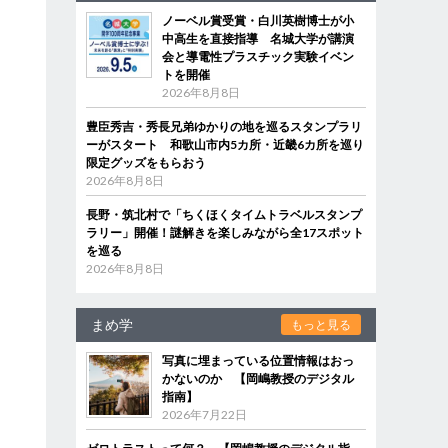
ノーベル賞受賞・白川英樹博士が小
中高生を直接指導 名城大学が講演
会と導電性プラスチック実験イベン
トを開催
2026年8月8日
豊臣秀吉・秀長兄弟ゆかりの地を巡るスタンプラリ
ーがスタート 和歌山市内5カ所・近畿6カ所を巡り
限定グッズをもらおう
2026年8月8日
長野・筑北村で「ちくほくタイムトラベルスタンプ
ラリー」開催！謎解きを楽しみながら全17スポット
を巡る
2026年8月8日
まめ学
もっと見る
写真に埋まっている位置情報はおっ
かないのか 【岡嶋教授のデジタル
指南】
2026年7月22日