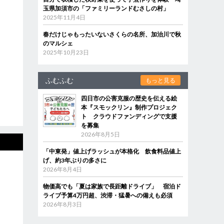
玉県加須市の「ファミリーランドむさしの村」
2025年11月4日
春だけじゃもったいないさくらの名所、加治川で秋
のマルシェ
2025年10月23日
ふむふむ
もっと見る
四日市の公害克服の歴史を伝える絵
本『スモックリン』制作プロジェク
ト クラウドファンディングで支援
を募集
2026年8月5日
「中東発」値上げラッシュが本格化 飲食料品値上
げ、約3年ぶりの多さに
2026年8月4日
物価高でも「夏は家族で長距離ドライブ」 宿泊ド
ライブ予算4万円超、渋滞・猛暑への備えも必須
2026年8月3日