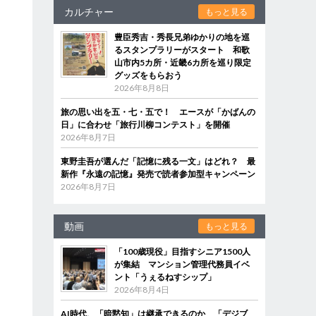
カルチャー
もっと見る
豊臣秀吉・秀長兄弟ゆかりの地を巡
るスタンプラリーがスタート 和歌
山市内5カ所・近畿6カ所を巡り限定
グッズをもらおう
2026年8月8日
旅の思い出を五・七・五で！ エースが「かばんの
日」に合わせ「旅行川柳コンテスト」を開催
2026年8月7日
東野圭吾が選んだ「記憶に残る一文」はどれ？ 最
新作『永遠の記憶』発売で読者参加型キャンペーン
2026年8月7日
動画
もっと見る
「100歳現役」目指すシニア1500人
が集結 マンション管理代務員イベ
ント「うぇるねすシップ」
2026年8月4日
AI時代、「暗黙知」は継承できるのか 「デジブ