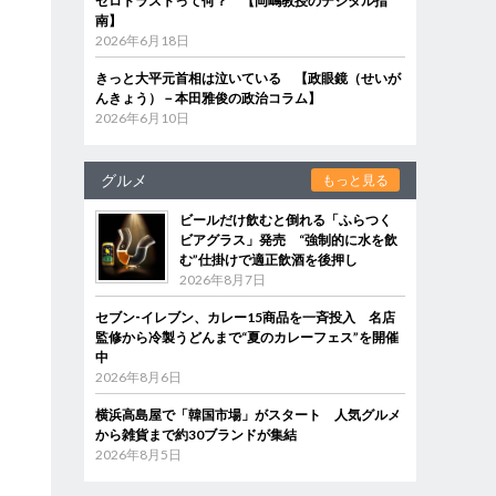
ゼロトラストって何？ 【岡嶋教授のデジタル指
南】
2026年6月18日
きっと大平元首相は泣いている 【政眼鏡（せいが
んきょう）－本田雅俊の政治コラム】
2026年6月10日
グルメ
もっと見る
ビールだけ飲むと倒れる「ふらつく
ビアグラス」発売 “強制的に水を飲
む”仕掛けで適正飲酒を後押し
2026年8月7日
セブン‐イレブン、カレー15商品を一斉投入 名店
監修から冷製うどんまで“夏のカレーフェス”を開催
中
2026年8月6日
横浜高島屋で「韓国市場」がスタート 人気グルメ
から雑貨まで約30ブランドが集結
2026年8月5日