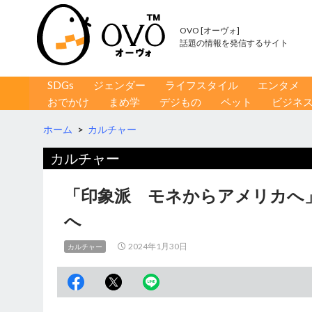
OVO [オーヴォ]
話題の情報を発信するサイト
コンテンツへ移動
検
SDGs
ジェンダー
ライフスタイル
エンタメ
索
おでかけ
まめ学
デジもの
ペット
ビジネ
ホーム
>
カルチャー
カルチャー
「印象派 モネからアメリカへ
へ
2024年1月30日
カルチャー