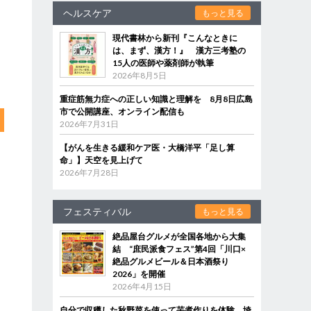
ヘルスケア
もっと見る
現代書林から新刊『こんなときに
は、まず、漢方！』 漢方三考塾の
15人の医師や薬剤師が執筆
2026年8月5日
重症筋無力症への正しい知識と理解を 8月8日広島
市で公開講座、オンライン配信も
2026年7月31日
【がんを生きる緩和ケア医・大橋洋平「足し算
命」】天空を見上げて
2026年7月28日
フェスティバル
もっと見る
絶品屋台グルメが全国各地から大集
結 “庶民派食フェス”第4回「川口×
絶品グルメビール＆日本酒祭り
2026」を開催
2026年4月15日
自分で収穫した秋野菜を使って芋煮作りを体験 埼