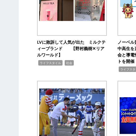
LVに敗訴して人気が出た ミルクテ
ノーベル
ィーブランド 【野村義樹✕リア
中高生を
ルワールド】
会と導電
トを開催
,
,
ライフスタイル
社会
,
ライフスタ