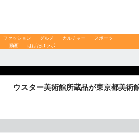
ファッション
グルメ
カルチャー
スポーツ
ス
動画
はばたけラボ
」 ウスター美術館所蔵品が東京都美術