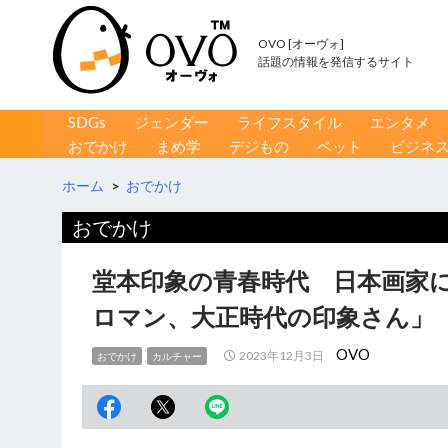
OVO [オーヴォ]
話題の情報を発信するサイト
コンテンツへ移動
検
SDGs
ジェンダー
ライフスタイル
エンタメ
索
おでかけ
まめ学
デジもの
ペット
ビジネ
ホーム
>
おでかけ
おでかけ
堂本印象の青春時代 日本画家
ロマン、大正時代の印象さん」
OVO
2023年12月3日
おでかけ
カルチャー