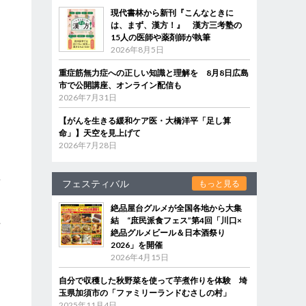
現代書林から新刊『こんなときに
は、まず、漢方！』 漢方三考塾の
15人の医師や薬剤師が執筆
2026年8月5日
重症筋無力症への正しい知識と理解を 8月8日広島
市で公開講座、オンライン配信も
2026年7月31日
【がんを生きる緩和ケア医・大橋洋平「足し算
命」】天空を見上げて
2026年7月28日
専
フェスティバル
もっと見る
絶品屋台グルメが全国各地から大集
結 “庶民派食フェス”第4回「川口×
方
絶品グルメビール＆日本酒祭り
2026」を開催
2026年4月15日
自分で収穫した秋野菜を使って芋煮作りを体験 埼
玉県加須市の「ファミリーランドむさしの村」
2025年11月4日