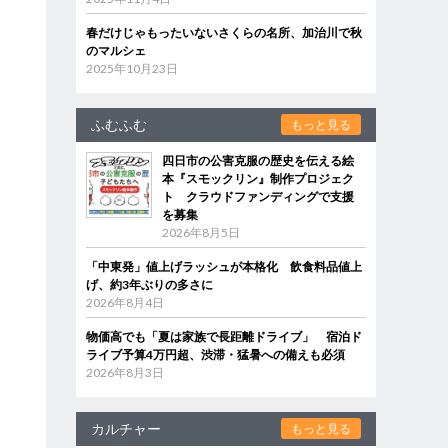
春だけじゃもったいないさくらの名所、加治川で秋
のマルシェ
2025年10月23日
ふむふむ
もっと見る
四日市の公害克服の歴史を伝える絵
本『スモックリン』制作プロジェク
ト クラウドファンディングで支援
を募集
2026年8月5日
「中東発」値上げラッシュが本格化 飲食料品値上
げ、約3年ぶりの多さに
2026年8月4日
物価高でも「夏は家族で長距離ドライブ」 宿泊ド
ライブ予算4万円超、渋滞・猛暑への備えも必須
2026年8月3日
カルチャー
もっと見る