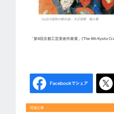
「おばけ(花街の節分会)」大正初期 個人蔵
「第4回京都工芸美術作家展」(The 4th Kyoto Craft 
関連記事