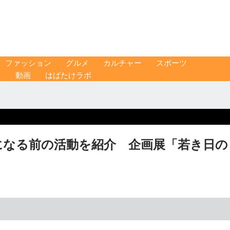
ファッション
グルメ
カルチャー
スポーツ
ス
動画
はばたけラボ
になる前の活動を紹介 企画展「若き日の