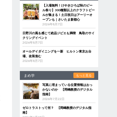
【入場無料！けやきひろば秋のビー
ル祭り】300種類以上のクラフトビー
ルが集まる！土日祝日はアーリーオ
ープンも｜さいたま新都心
2026年8月7日
日野川の風を感じて絶品ジビエも満喫 鳥取のサイ
クリングイベント
2026年8月7日
オールデイダイニングを一新 ヒルトン東京お台
場、改装進む
2026年8月7日
まめ学
もっと見る
写真に埋まっている位置情報はおっ
かないのか 【岡嶋教授のデジタル
指南】
工
2026年7月22日
断
ゼロトラストって何？ 【岡嶋教授のデジタル指
南】