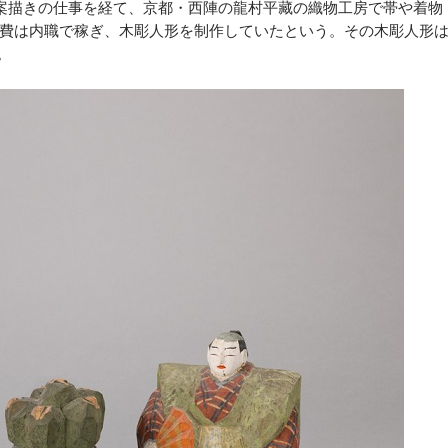
案描きの仕事を経て、京都・西陣の龍村平藏の織物工房で帯や着物
費は内職で稼ぎ、木彫人形を制作していたという。その木彫人形
。