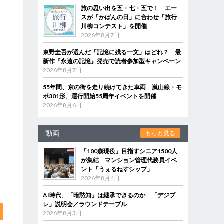
旅の思い出を五・七・五で！ エー
スが「かばんの日」に合わせ「旅行
川柳コンテスト」を開催
2026年8月7日
東野圭吾が選んだ「記憶に残る一文」はどれ？ 最
新作『永遠の記憶』発売で読者参加型キャンペーン
2026年8月7日
55年間、京の街を走り続けてきた車両 嵐山線・モ
ボ301形、運行開始55周年イベントを開催
2026年8月6日
動画
もっと見る
「100歳現役」目指すシニア1500人
が集結 マンション管理代務員イベ
ント「うぇるねすシップ」
2026年8月4日
AI時代、「暗黙知」は継承できるのか 「デジブ
レ」説明会／ラウンドテーブル
2026年8月3日