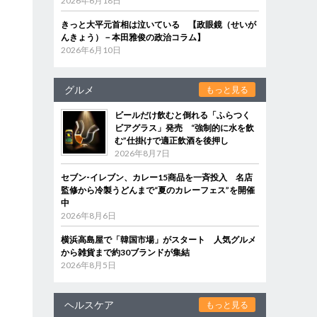
2026年6月18日
は
きっと大平元首相は泣いている 【政眼鏡（せいが
んきょう）－本田雅俊の政治コラム】
2026年6月10日
グルメ
もっと見る
ビールだけ飲むと倒れる「ふらつく
ビアグラス」発売 “強制的に水を飲
む”仕掛けで適正飲酒を後押し
2026年8月7日
セブン‐イレブン、カレー15商品を一斉投入 名店
監修から冷製うどんまで“夏のカレーフェス”を開催
中
2026年8月6日
横浜高島屋で「韓国市場」がスタート 人気グルメ
から雑貨まで約30ブランドが集結
2026年8月5日
ヘルスケア
もっと見る