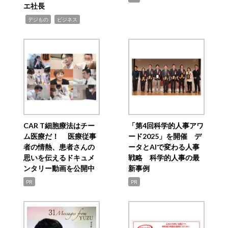
エ社長
,
,
デジもの
ビジネス
CAR T細胞療法はチー
「第4回科学的人事アワ
ム医療だ！ 医療従事
ード2025」を開催 デ
者の情熱、患者さんの
ータとAIで変わる人事
思いを伝えるドキュメ
戦略 科学的人事の最
ンタリー動画を公開中
新事例
PR
PR