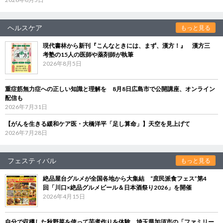
ヘルスケア
もっと見る
現代書林から新刊『こんなときには、まず、漢方！』 漢方三
考塾の15人の医師や薬剤師が執筆
2026年8月5日
重症筋無力症への正しい知識と理解を 8月8日広島市で公開講座、オンライン
配信も
2026年7月31日
【がんを生きる緩和ケア医・大橋洋平「足し算命」】天空を見上げて
2026年7月28日
フェスティバル
もっと見る
絶品屋台グルメが全国各地から大集結 “庶民派食フェス”第4
回「川口×絶品グルメビール＆日本酒祭り2026」を開催
2026年4月15日
自分で収穫した秋野菜を使って芋煮作りを体験 埼玉県加須市の「ファミリー