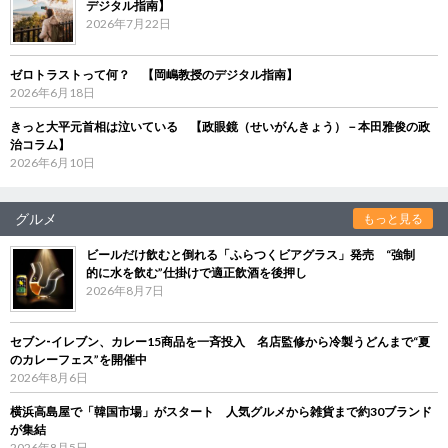
デジタル指南】
2026年7月22日
ゼロトラストって何？ 【岡嶋教授のデジタル指南】
2026年6月18日
きっと大平元首相は泣いている 【政眼鏡（せいがんきょう）－本田雅俊の政
治コラム】
2026年6月10日
グルメ
もっと見る
ビールだけ飲むと倒れる「ふらつくビアグラス」発売 “強制
的に水を飲む”仕掛けで適正飲酒を後押し
2026年8月7日
セブン‐イレブン、カレー15商品を一斉投入 名店監修から冷製うどんまで“夏
のカレーフェス”を開催中
2026年8月6日
横浜高島屋で「韓国市場」がスタート 人気グルメから雑貨まで約30ブランド
が集結
2026年8月5日