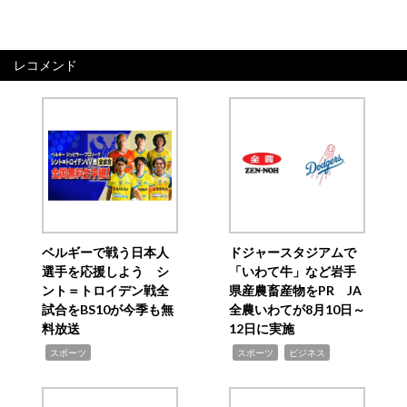
レコメンド
ベルギーで戦う日本人
ドジャースタジアムで
選手を応援しよう シ
「いわて牛」など岩手
ント＝トロイデン戦全
県産農畜産物をPR JA
試合をBS10が今季も無
全農いわてが8月10日～
料放送
12日に実施
,
,
,
スポーツ
スポーツ
ビジネス