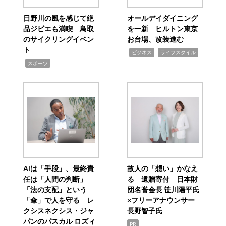
日野川の風を感じて絶
オールデイダイニング
品ジビエも満喫 鳥取
を一新 ヒルトン東京
のサイクリングイベン
お台場、改装進む
ト
,
,
ビジネス
ライフスタイル
,
スポーツ
AIは「手段」、最終責
故人の「想い」かなえ
任は「人間の判断」
る 遺贈寄付 日本財
「法の支配」という
団名誉会長 笹川陽平氏
「傘」で人を守る レ
×フリーアナウンサー
クシスネクシス・ジャ
長野智子氏
パンのパスカル ロズィ
PR