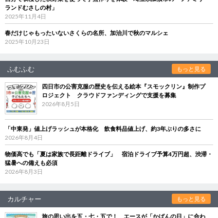
ランドむさしの村」
2025年11月4日
春だけじゃもったいないさくらの名所、加治川で秋のマルシェ
2025年10月23日
ふむふむ
もっと見る
四日市の公害克服の歴史を伝える絵本『スモックリン』制作プ
ロジェクト クラウドファンディングで支援を募集
2026年8月5日
「中東発」値上げラッシュが本格化 飲食料品値上げ、約3年ぶりの多さに
2026年8月4日
物価高でも「夏は家族で長距離ドライブ」 宿泊ドライブ予算4万円超、渋滞・
猛暑への備えも必須
2026年8月3日
カルチャー
もっと見る
旅の思い出を五・七・五で！ エースが「かばんの日」に合わ