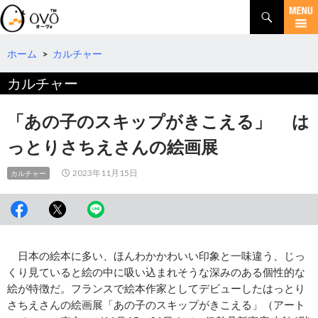
検
索
コ
ン
テ
ホーム
>
カルチャー
ン
カルチャー
ツ
へ
移
「あの子のスキップがきこえる」 は
動
っとりさちえさんの絵画展
2023年11月15日
カルチャー
日本の絵本に多い、ほんわかかわいい印象と一味違う、じっ
くり見ていると絵の中に吸い込まれそうな深みのある個性的な
絵が特徴だ。フランスで絵本作家としてデビューしたはっとり
さちえさんの絵画展「あの子のスキップがきこえる」（アート