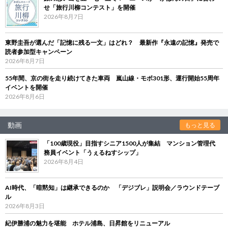
せ「旅行川柳コンテスト」を開催
2026年8月7日
東野圭吾が選んだ「記憶に残る一文」はどれ？ 最新作『永遠の記憶』発売で
読者参加型キャンペーン
2026年8月7日
55年間、京の街を走り続けてきた車両 嵐山線・モボ301形、運行開始55周年
イベントを開催
2026年8月6日
動画
もっと見る
「100歳現役」目指すシニア1500人が集結 マンション管理代
務員イベント「うぇるねすシップ」
2026年8月4日
AI時代、「暗黙知」は継承できるのか 「デジブレ」説明会／ラウンドテーブ
ル
2026年8月3日
紀伊勝浦の魅力を堪能 ホテル浦島、日昇館をリニューアル