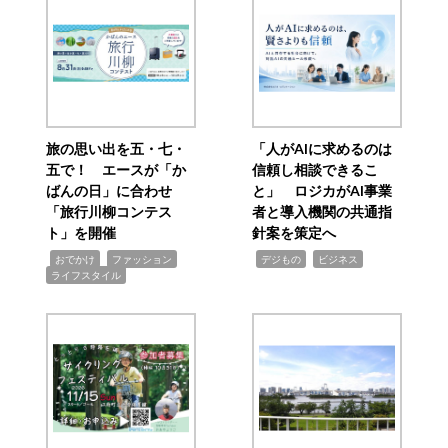
旅の思い出を五・七・
「人がAIに求めるのは
五で！ エースが「か
信頼し相談できるこ
ばんの日」に合わせ
と」 ロジカがAI事業
「旅行川柳コンテス
者と導入機関の共通指
ト」を開催
針案を策定へ
,
,
,
,
,
おでかけ
ファッション
デジもの
ビジネス
ライフスタイル