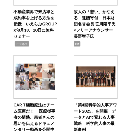
不動産業界で来店率と
故人の「想い」かなえ
成約率を上げる方法を
る 遺贈寄付 日本財
伝授 いえらぶGROUP
団名誉会長 笹川陽平氏
が8月18、20日に無料
×フリーアナウンサー
セミナー
長野智子氏
,
ビジネス
PR
CAR T細胞療法はチー
「第4回科学的人事アワ
ム医療だ！ 医療従事
ード2025」を開催 デ
者の情熱、患者さんの
ータとAIで変わる人事
思いを伝えるドキュメ
戦略 科学的人事の最
ンタリー動画を公開中
新事例