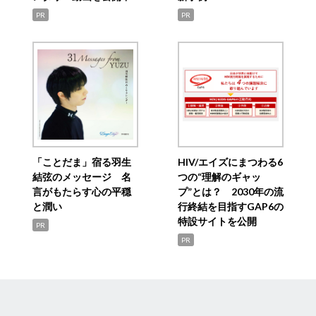
PR
PR
「ことだま」宿る羽生
HIV/エイズにまつわる6
結弦のメッセージ 名
つの“理解のギャッ
言がもたらす心の平穏
プ”とは？ 2030年の流
と潤い
行終結を目指すGAP6の
特設サイトを公開
PR
PR