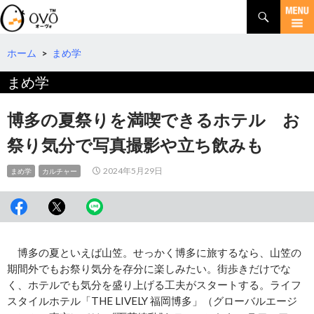
検
索
コ
ン
テ
ホーム
>
まめ学
ン
まめ学
ツ
へ
移
博多の夏祭りを満喫できるホテル お
動
祭り気分で写真撮影や立ち飲みも
2024年5月29日
まめ学
カルチャー
博多の夏といえば山笠。せっかく博多に旅するなら、山笠の
期間外でもお祭り気分を存分に楽しみたい。街歩きだけでな
く、ホテルでも気分を盛り上げる工夫がスタートする。ライフ
スタイルホテル「THE LIVELY 福岡博多」（グローバルエージ