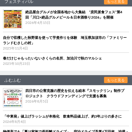
フェスティバル
もっと見る
絶品屋台グルメが全国各地から大集結 “庶民派食フェス”第4
回「川口×絶品グルメビール＆日本酒祭り2026」を開催
2026年4月15日
自分で収穫した秋野菜を使って芋煮作りを体験 埼玉県加須市の「ファミリー
ランドむさしの村」
2025年11月4日
春だけじゃもったいないさくらの名所、加治川で秋のマルシェ
2025年10月23日
ふむふむ
もっと見る
四日市の公害克服の歴史を伝える絵本『スモックリン』制作プ
ロジェクト クラウドファンディングで支援を募集
2026年8月5日
「中東発」値上げラッシュが本格化 飲食料品値上げ、約3年ぶりの多さに
2026年8月4日
物価高でも「夏は家族で長距離ドライブ」 宿泊ドライブ予算4万円超、渋滞・