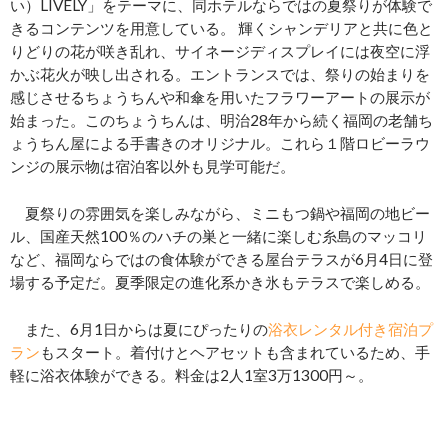
い）LIVELY」をテーマに、同ホテルならではの夏祭りが体験で
きるコンテンツを用意している。 輝くシャンデリアと共に色と
りどりの花が咲き乱れ、サイネージディスプレイには夜空に浮
かぶ花火が映し出される。エントランスでは、祭りの始まりを
感じさせるちょうちんや和傘を用いたフラワーアートの展示が
始まった。このちょうちんは、明治28年から続く福岡の老舗ち
ょうちん屋による手書きのオリジナル。これら１階ロビーラウ
ンジの展示物は宿泊客以外も見学可能だ。
夏祭りの雰囲気を楽しみながら、ミニもつ鍋や福岡の地ビー
ル、国産天然100％のハチの巣と一緒に楽しむ糸島のマッコリ
など、福岡ならではの食体験ができる屋台テラスが6月4日に登
場する予定だ。夏季限定の進化系かき氷もテラスで楽しめる。
また、6月1日からは夏にぴったりの
浴衣レンタル付き宿泊プ
ラン
もスタート。着付けとヘアセットも含まれているため、手
軽に浴衣体験ができる。料金は2人1室3万1300円～。