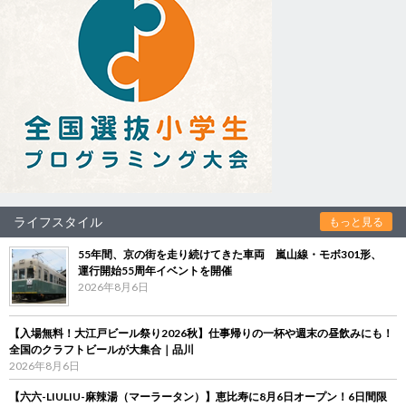
ライフスタイル
もっと見る
55年間、京の街を走り続けてきた車両 嵐山線・モボ301形、
運行開始55周年イベントを開催
2026年8月6日
【入場無料！大江戸ビール祭り2026秋】仕事帰りの一杯や週末の昼飲みにも！
全国のクラフトビールが大集合｜品川
2026年8月6日
【六六-LIULIU-麻辣湯（マーラータン）】恵比寿に8月6日オープン！6日間限