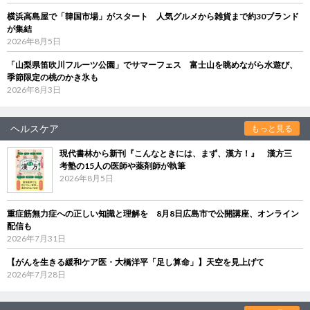
横浜高島屋で「韓国市場」がスタート 人気グルメから雑貨まで約30ブランド
が集結
2026年8月5日
「山梨県笛吹川フルーツ公園」でサマーフェス 富士山を眺めながら水遊び、
季節限定の桃のかき氷も
2026年8月3日
ヘルスケア
もっと見る
現代書林から新刊『こんなときには、まず、漢方！』 漢方三
考塾の15人の医師や薬剤師が執筆
2026年8月5日
重症筋無力症への正しい知識と理解を 8月8日広島市で公開講座、オンライン
配信も
2026年7月31日
【がんを生きる緩和ケア医・大橋洋平「足し算命」】天空を見上げて
2026年7月28日