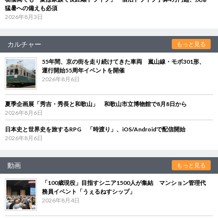
猛暑への備えも必須
2026年8月3日
カルチャー
もっと見る
55年間、京の街を走り続けてきた車両 嵐山線・モボ301形、
運行開始55周年イベントを開催
2026年8月6日
夏季企画展「秀吉・秀長と和歌山」 和歌山市立博物館で8月8日から
2026年8月6日
日本史と世界史を旅するRPG 「時渡り」、iOS/Androidで配信開始
2026年8月6日
動画
もっと見る
「100歳現役」目指すシニア1500人が集結 マンション管理代
務員イベント「うぇるねすシップ」
2026年8月4日