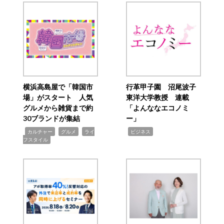
横浜高島屋で「韓国市
行革甲子園 沼尾波子
場」がスタート 人気
東洋大学教授 連載
グルメから雑貨まで約
「よんななエコノミ
30ブランドが集結
ー」
,
,
,
,
カルチャー
グルメ
ライ
ビジネス
フスタイル