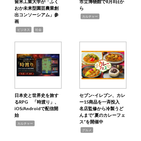
留米工業大学が「ふく
市立博物館で8月8日か
おか未来型園芸農業創
ら
出コンソーシアム」参
,
カルチャー
画
,
,
ビジネス
社会
日本史と世界史を旅す
セブン‐イレブン、カレ
るRPG 「時渡り」、
ー15商品を一斉投入
iOS/Androidで配信開
名店監修から冷製うど
始
んまで“夏のカレーフェ
ス”を開催中
,
カルチャー
,
グルメ