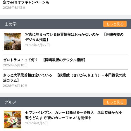
定で66％オフキャンペーンも
2026年8月5日
まめ学
もっと見る
写真に埋まっている位置情報はおっかないのか 【岡嶋教授の
デジタル指南】
2026年7月22日
ゼロトラストって何？ 【岡嶋教授のデジタル指南】
2026年6月18日
きっと大平元首相は泣いている 【政眼鏡（せいがんきょう）－本田雅俊の政
治コラム】
2026年6月10日
グルメ
もっと見る
セブン‐イレブン、カレー15商品を一斉投入 名店監修から冷
製うどんまで“夏のカレーフェス”を開催中
2026年8月6日