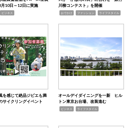
月10日～12日に実施
川柳コンテスト」を開催
,
,
,
ビジネス
おでかけ
ファッション
ライフスタイル
風を感じて絶品ジビエも満
オールデイダイニングを一新 ヒル
のサイクリングイベント
トン東京お台場、改装進む
,
,
ビジネス
ライフスタイル