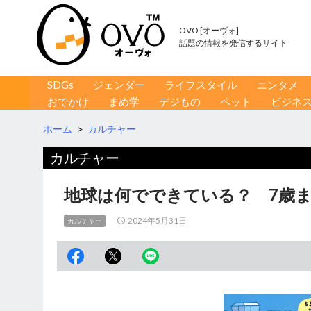
OVO [オーヴォ]
話題の情報を発信するサイト
コンテンツへ移動
検
SDGs
ジェンダー
ライフスタイル
エンタメ
索
おでかけ
まめ学
デジもの
ペット
ビジネ
ホーム
>
カルチャー
カルチャー
地球は何でできている？ 7歳
2024年5月31日
カルチャー