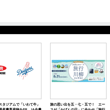
スタジアムで「いわて牛」
旅の思い出を五・七・五で！ エー
県産農畜産物をPR JA全農
スが「かばんの日」に合わせ「旅行