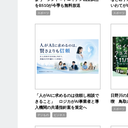
をBS10が今季も無料放送
いわてが8
,
,
,
スポーツ
スポーツ
「人がAIに求めるのは信頼し相談で
日野川の
きること」 ロジカがAI事業者と導
喫 鳥取
入機関の共通指針案を策定へ
,
スポーツ
,
,
デジもの
ビジネス