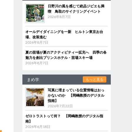
日野川の風を感じて絶品ジビエも満
喫 鳥取のサイクリングイベント
2026年8月7日
オールデイダイニングを一新 ヒルトン東京お台
場、改装進む
2026年8月7日
夏の苗場が夏のアクティビティー拡充へ 四季の各
魅力を創出プリンスホテル・苗場スキー場
2026年8月7日
まめ学
もっと見る
写真に埋まっている位置情報はおっ
かないのか 【岡嶋教授のデジタル
指南】
2026年7月22日
ゼロトラストって何？ 【岡嶋教授のデジタル指
南】
2026年6月18日