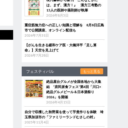
は、まず、漢方！』 漢方三考塾の
15人の医師や薬剤師が執筆
2026年8月5日
重症筋無力症への正しい知識と理解を 8月8日広島
市で公開講座、オンライン配信も
2026年7月31日
【がんを生きる緩和ケア医・大橋洋平「足し算
命」】天空を見上げて
2026年7月28日
フェスティバル
もっと見る
絶品屋台グルメが全国各地から大集
結 “庶民派食フェス”第4回「川口×
絶品グルメビール＆日本酒祭り
2026」を開催
2026年4月15日
自分で収穫した秋野菜を使って芋煮作りを体験 埼
玉県加須市の「ファミリーランドむさしの村」
2025年11月4日