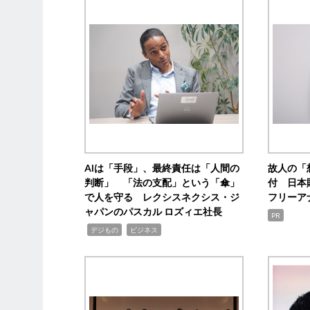
AIは「手段」、最終責任は「人間の
故人の「
判断」 「法の支配」という「傘」
付 日本
で人を守る レクシスネクシス・ジ
フリーア
ャパンのパスカル ロズィエ社長
PR
,
,
デジもの
ビジネス