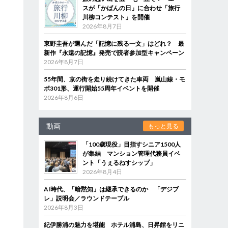
スが「かばんの日」に合わせ「旅行
川柳コンテスト」を開催
2026年8月7日
東野圭吾が選んだ「記憶に残る一文」はどれ？ 最
新作『永遠の記憶』発売で読者参加型キャンペーン
2026年8月7日
55年間、京の街を走り続けてきた車両 嵐山線・モ
ボ301形、運行開始55周年イベントを開催
2026年8月6日
動画
もっと見る
「100歳現役」目指すシニア1500人
が集結 マンション管理代務員イベ
ント「うぇるねすシップ」
2026年8月4日
AI時代、「暗黙知」は継承できるのか 「デジブ
レ」説明会／ラウンドテーブル
2026年8月3日
紀伊勝浦の魅力を堪能 ホテル浦島、日昇館をリニ