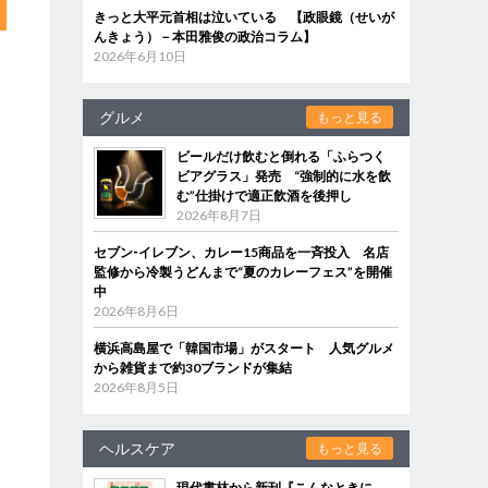
きっと大平元首相は泣いている 【政眼鏡（せいが
んきょう）－本田雅俊の政治コラム】
2026年6月10日
グルメ
もっと見る
ビールだけ飲むと倒れる「ふらつく
ビアグラス」発売 “強制的に水を飲
む”仕掛けで適正飲酒を後押し
2026年8月7日
セブン‐イレブン、カレー15商品を一斉投入 名店
監修から冷製うどんまで“夏のカレーフェス”を開催
中
2026年8月6日
横浜高島屋で「韓国市場」がスタート 人気グルメ
から雑貨まで約30ブランドが集結
2026年8月5日
ヘルスケア
もっと見る
現代書林から新刊『こんなときに