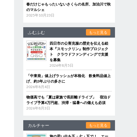
春だけじゃもったいないさくらの名所、加治川で秋
のマルシェ
2025年10月23日
ふむふむ
もっと見る
四日市の公害克服の歴史を伝える絵
本『スモックリン』制作プロジェク
ト クラウドファンディングで支援
を募集
2026年8月5日
「中東発」値上げラッシュが本格化 飲食料品値上
げ、約3年ぶりの多さに
2026年8月4日
物価高でも「夏は家族で長距離ドライブ」 宿泊ド
ライブ予算4万円超、渋滞・猛暑への備えも必須
2026年8月3日
カルチャー
もっと見る
旅の思い出を五・七・五で！ エー