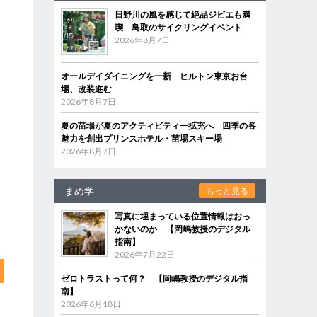
日野川の風を感じて絶品ジビエも満
喫 鳥取のサイクリングイベント
2026年8月7日
オールデイダイニングを一新 ヒルトン東京お台
場、改装進む
2026年8月7日
夏の苗場が夏のアクティビティー拡充へ 四季の各
魅力を創出プリンスホテル・苗場スキー場
2026年8月7日
まめ学
もっと見る
写真に埋まっている位置情報はおっ
かないのか 【岡嶋教授のデジタル
指南】
2026年7月22日
ゼロトラストって何？ 【岡嶋教授のデジタル指
南】
2026年6月18日