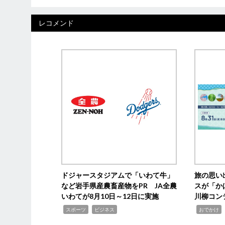
レコメンド
ドジャースタジアムで「いわて牛」
旅の思い
など岩手県産農畜産物をPR JA全農
スが「か
いわてが8月10日～12日に実施
川柳コン
,
,
,
,
スポーツ
ビジネス
おでかけ