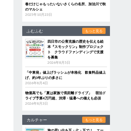
春だけじゃもったいないさくらの名所、加治川で秋
のマルシェ
2025年10月23日
ふむふむ
もっと見る
四日市の公害克服の歴史を伝える絵
本『スモックリン』制作プロジェク
ト クラウドファンディングで支援
を募集
2026年8月5日
「中東発」値上げラッシュが本格化 飲食料品値上
げ、約3年ぶりの多さに
2026年8月4日
物価高でも「夏は家族で長距離ドライブ」 宿泊ド
ライブ予算4万円超、渋滞・猛暑への備えも必須
2026年8月3日
カルチャー
もっと見る
旅の思い出を五・七・五で！ エー