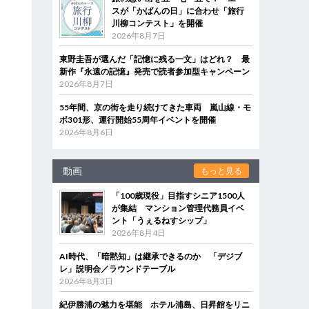
スが「かばんの日」に合わせ「旅行
川柳コンテスト」を開催
2026年8月7日
東野圭吾が選んだ「記憶に残る一文」はどれ？ 最
新作『永遠の記憶』発売で読者参加型キャンペーン
2026年8月7日
55年間、京の街を走り続けてきた車両 嵐山線・モ
ボ301形、運行開始55周年イベントを開催
2026年8月6日
動画
もっと見る
「100歳現役」目指すシニア1500人
が集結 マンション管理代務員イベ
ント「うぇるねすシップ」
2026年8月4日
AI時代、「暗黙知」は継承できるのか 「デジブ
レ」説明会／ラウンドテーブル
2026年8月3日
紀伊勝浦の魅力を堪能 ホテル浦島、日昇館をリニ