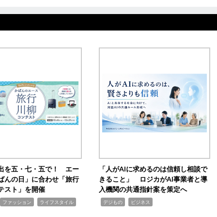
出を五・七・五で！ エー
「人がAIに求めるのは信頼し相談で
ばんの日」に合わせ「旅行
きること」 ロジカがAI事業者と導
テスト」を開催
入機関の共通指針案を策定へ
,
,
,
ファッション
ライフスタイル
デジもの
ビジネス