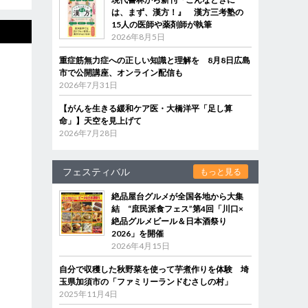
は、まず、漢方！』 漢方三考塾の
15人の医師や薬剤師が執筆
2026年8月5日
重症筋無力症への正しい知識と理解を 8月8日広島
市で公開講座、オンライン配信も
2026年7月31日
【がんを生きる緩和ケア医・大橋洋平「足し算
命」】天空を見上げて
2026年7月28日
フェスティバル
もっと見る
絶品屋台グルメが全国各地から大集
結 “庶民派食フェス”第4回「川口×
絶品グルメビール＆日本酒祭り
2026」を開催
2026年4月15日
自分で収穫した秋野菜を使って芋煮作りを体験 埼
玉県加須市の「ファミリーランドむさしの村」
2025年11月4日