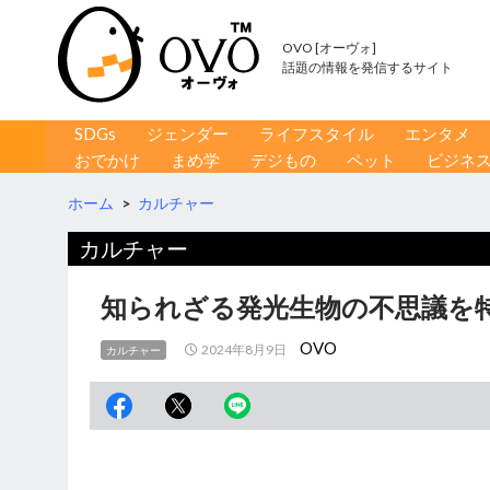
OVO [オーヴォ]
話題の情報を発信するサイト
コンテンツへ移動
検
SDGs
ジェンダー
ライフスタイル
エンタメ
索
おでかけ
まめ学
デジもの
ペット
ビジネ
ホーム
>
カルチャー
カルチャー
知られざる発光生物の不思議を
OVO
2024年8月9日
カルチャー