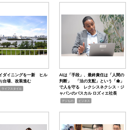
イダイニングを一新 ヒル
AIは「手段」、最終責任は「人間の
お台場、改装進む
判断」 「法の支配」という「傘」
で人を守る レクシスネクシス・ジ
ライフスタイル
ャパンのパスカル ロズィエ社長
,
,
デジもの
ビジネス