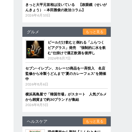
きっと大平元首相は泣いている 【政眼鏡（せいが
んきょう）－本田雅俊の政治コラム】
2026年6月10日
グルメ
もっと見る
ビールだけ飲むと倒れる「ふらつく
ビアグラス」発売 “強制的に水を飲
む”仕掛けで適正飲酒を後押し
2026年8月7日
セブン‐イレブン、カレー15商品を一斉投入 名店
監修から冷製うどんまで“夏のカレーフェス”を開催
中
2026年8月6日
横浜高島屋で「韓国市場」がスタート 人気グルメ
から雑貨まで約30ブランドが集結
2026年8月5日
ヘルスケア
もっと見る
現代書林から新刊『こんなときに