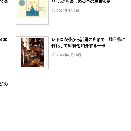
で楽
りっぷ”を楽しめる本の重版決定
2024年6月3日
00
レトロ喫茶から話題の店まで 埼玉県に
特化して52軒を紹介する一冊
2024年6月18日
”の