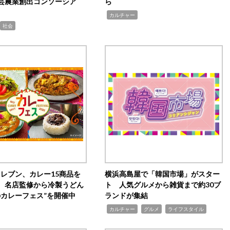
芸農業創出コンソーシア
ら
,
カルチャー
社会
イレブン、カレー15商品を
横浜高島屋で「韓国市場」がスター
 名店監修から冷製うどん
ト 人気グルメから雑貨まで約30ブ
のカレーフェス”を開催中
ランドが集結
,
,
,
カルチャー
グルメ
ライフスタイル