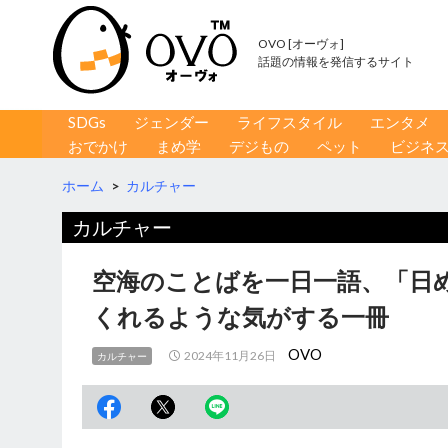
OVO [オーヴォ]
話題の情報を発信するサイト
コンテンツへ移動
検
SDGs
ジェンダー
ライフスタイル
エンタメ
索
おでかけ
まめ学
デジもの
ペット
ビジネ
ホーム
>
カルチャー
カルチャー
空海のことばを一日一語、「日
くれるような気がする一冊
OVO
2024年11月26日
カルチャー