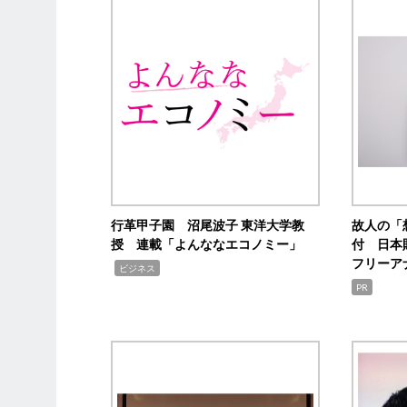
行革甲子園 沼尾波子 東洋大学教
故人の「
授 連載「よんななエコノミー」
付 日本
フリーア
,
ビジネス
PR