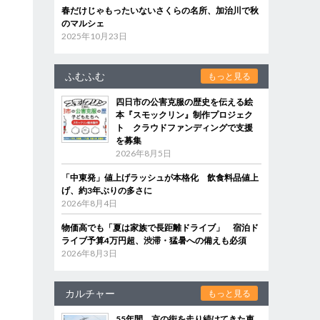
春だけじゃもったいないさくらの名所、加治川で秋
のマルシェ
2025年10月23日
ふむふむ
もっと見る
四日市の公害克服の歴史を伝える絵
本『スモックリン』制作プロジェク
ト クラウドファンディングで支援
を募集
2026年8月5日
「中東発」値上げラッシュが本格化 飲食料品値上
げ、約3年ぶりの多さに
2026年8月4日
物価高でも「夏は家族で長距離ドライブ」 宿泊ド
ライブ予算4万円超、渋滞・猛暑への備えも必須
2026年8月3日
カルチャー
もっと見る
55年間、京の街を走り続けてきた車