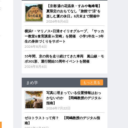
面
【京都 湯の花温泉・すみや亀峰菴】
が
夏限定のおもてなし「旅館で“涼”を
楽しむ夏の休日」8月末まで開催中
2026年8月6日
横浜F・マリノス×日清オイリオグループ、「サッカ
や
ー教室&食育講座 in 宮崎」を開催 小学1年生～3年
生の身体づくりをサポート
。
2026年8月6日
55年間、京の街を走り続けてきた車両 嵐山線・モ
ボ301形、運行開始55周年イベントを開催
2026年8月6日
まめ学
もっと見る
写真に埋まっている位置情報はおっ
かないのか 【岡嶋教授のデジタル
指南】
2026年7月22日
ゼロトラストって何？ 【岡嶋教授のデジタル指
南】