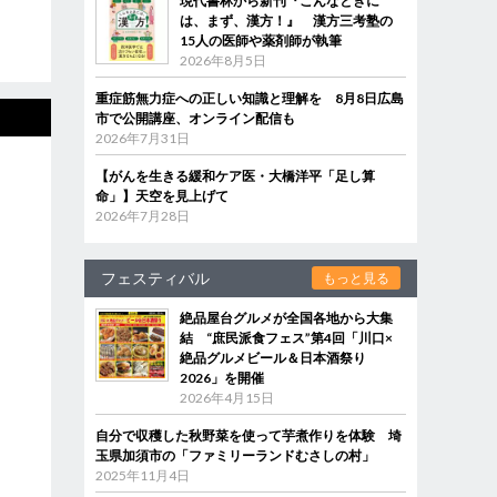
現代書林から新刊『こんなときに
は、まず、漢方！』 漢方三考塾の
15人の医師や薬剤師が執筆
2026年8月5日
重症筋無力症への正しい知識と理解を 8月8日広島
市で公開講座、オンライン配信も
2026年7月31日
【がんを生きる緩和ケア医・大橋洋平「足し算
命」】天空を見上げて
2026年7月28日
フェスティバル
もっと見る
絶品屋台グルメが全国各地から大集
結 “庶民派食フェス”第4回「川口×
絶品グルメビール＆日本酒祭り
2026」を開催
2026年4月15日
自分で収穫した秋野菜を使って芋煮作りを体験 埼
玉県加須市の「ファミリーランドむさしの村」
2025年11月4日