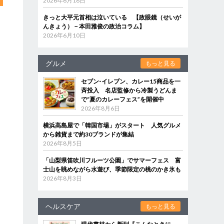
2026年6月18日
きっと大平元首相は泣いている 【政眼鏡（せいが
んきょう）－本田雅俊の政治コラム】
2026年6月10日
グルメ
もっと見る
セブン‐イレブン、カレー15商品を一
斉投入 名店監修から冷製うどんま
で“夏のカレーフェス”を開催中
2026年8月6日
横浜高島屋で「韓国市場」がスタート 人気グルメ
から雑貨まで約30ブランドが集結
2026年8月5日
「山梨県笛吹川フルーツ公園」でサマーフェス 富
士山を眺めながら水遊び、季節限定の桃のかき氷も
2026年8月3日
ヘルスケア
もっと見る