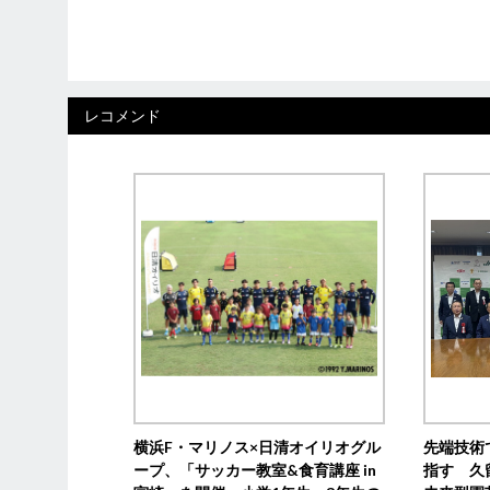
レコメンド
横浜F・マリノス×日清オイリオグル
先端技術
ープ、「サッカー教室&食育講座 in
指す 久