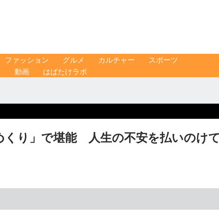
ファッション
グルメ
カルチャー
スポーツ
ス
動画
はばたけラボ
めくり」で堪能 人生の不安を払いのけ