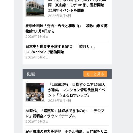
両 嵐山線・モボ301形、運行開始
55周年イベントを開催
2026年8月6日
夏季企画展「秀吉・秀長と和歌山」 和歌山市立博
物館で8月8日から
2026年8月6日
日本史と世界史を旅するRPG 「時渡り」、
iOS/Androidで配信開始
2026年8月6日
動画
もっと見る
「100歳現役」目指すシニア1500人
が集結 マンション管理代務員イベ
ント「うぇるねすシップ」
2026年8月4日
AI時代、「暗黙知」は継承できるのか 「デジブ
レ」説明会／ラウンドテーブル
2026年8月3日
紀伊勝浦の魅力を堪能 ホテル浦島、日昇館をリニ