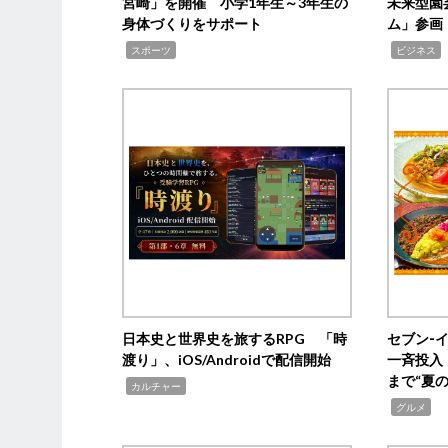
宮崎」を開催 小学1年生～3年生の
未来型園
身体づくりをサポート
ム」参画
,
,
,
スポーツ
ビジネス
日本史と世界史を旅するRPG 「時
セブン‐
渡り」、iOS/Androidで配信開始
一斉投入
まで“夏
,
カルチャー
,
グルメ